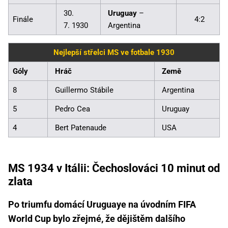
30.
Uruguay
–
Finále
4:2
7. 1930
Argentina
Nejlepší střelci MS ve fotbale 1930
Góly
Hráč
Země
8
Guillermo Stábile
Argentina
5
Pedro Cea
Uruguay
4
Bert Patenaude
USA
MS 1934 v Itálii: Čechoslováci 10 minut od
zlata
Po triumfu domácí Uruguaye na úvodním FIFA
World Cup bylo zřejmé, že dějištěm dalšího