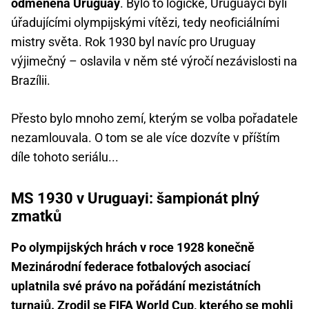
odměněna Uruguay
. Bylo to logické, Uruguayci byli
úřadujícími olympijskými vítězi, tedy neoficiálními
mistry světa. Rok 1930 byl navíc pro Uruguay
výjimečný – oslavila v něm sté výročí nezávislosti na
Brazílii.
Přesto bylo mnoho zemí, kterým se volba pořadatele
nezamlouvala. O tom se ale více dozvíte v příštím
díle tohoto seriálu...
MS 1930 v Uruguayi: šampionát plný
zmatků
Po olympijských hrách v roce 1928 konečně
Mezinárodní federace fotbalových asociací
uplatnila své právo na pořádání mezistátních
turnajů. Zrodil se FIFA World Cup, kterého se mohli