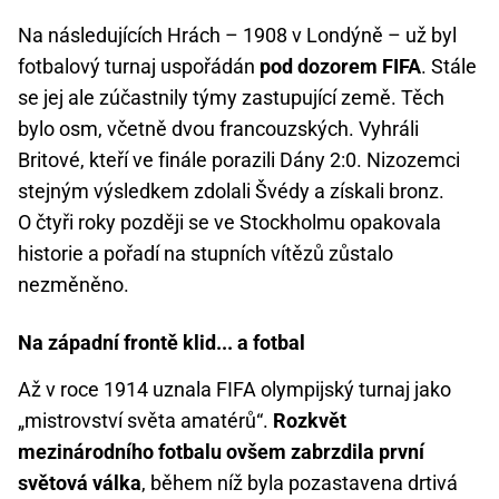
Na následujících Hrách – 1908 v Londýně – už byl
fotbalový turnaj uspořádán
pod dozorem FIFA
. Stále
se jej ale zúčastnily týmy zastupující země. Těch
bylo osm, včetně dvou francouzských. Vyhráli
Britové, kteří ve finále porazili Dány 2:0. Nizozemci
stejným výsledkem zdolali Švédy a získali bronz.
O čtyři roky později se ve Stockholmu opakovala
historie a pořadí na stupních vítězů zůstalo
nezměněno.
Na západní frontě klid... a fotbal
Až v roce 1914 uznala FIFA olympijský turnaj jako
„mistrovství světa amatérů“.
Rozkvět
mezinárodního fotbalu ovšem zabrzdila první
světová válka
, během níž byla pozastavena drtivá