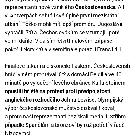
reprezentanti nově vzniklého
Československa
. A ti
v Antverpách sehráli své úplně první mezistátní
utkání. Těžko mohli mít lepší premiéru; Jugoslávii
vyprášili 7:0 a Čechoslovákům se v turnaji i poté
velmi dařilo. V dalším, čtvrtfinálovém, zápase
pokořili Nory 4:0 a v semifinále porazili Francii 4:1.
Finálové utkání ale skončilo fiaskem. Českoslovenští
hráči v něm prohrávali 0:2 s domácí Belgií a ve 40.
minutě po vyloučení levého obránce Karla Steinera
opustili hřiště na protest proti předpojatosti
anglického rozhodčího
Johna Lewise. Olympijský
výbor československé mužstvo diskvalifikoval,
a proto naši reprezentanti nezískali medaili. Stříbro
připadlo Španělům a bronzoví byli už potřetí v řadě
Nizozemci.