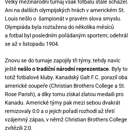
Velký mezinárodní turnaj však fotbalu stále scházel.
Ani na dalších olympijských hrách v americkém St.
Louis nešlo o šampionát v pravém slova smyslu.
Olympiáda byla roztažena do několika měsíců
a fotbal byl posledním pořádaným sportem; odehrál
se až v listopadu 1904.
Znovu se do turnaje zapojily tři týmy, tehdy navíc
ještě
nešlo o tradiční národní reprezentace
. Byly to
totiž fotbalové kluby. Kanadský Galt F.C. porazil oba
americké soupeře (Christian Brothers College a St.
Rose Parish), a díky tomu získal zlatou medaili pro
Kanadu. Americké týmy pak mezi sebou dvakrát
remizovaly 0:0 a o jejich pořadí rozhodl až třetí
vzájemný zápas, v němž Christian Brothers College
zvítězili 2:0.