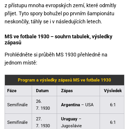
z přístupu mnoha evropských zemí, které odmítly
přijet. Tyto spory bohužel po prvním šampionátu
neskončily, táhly se i v následujících letech.
MS ve fotbale 1930 – souhrn tabulek, výsledky
zápasů
Prohlédněte si průběh MS 1930 přehledně na
jednom místě:
Program a výsledky zápasů MS ve fotbale 1930
Fáze
Datum
Zápas
Výsledek
26.
Semifinále
Argentina
– USA
6:1
7. 1930
27.
Uruguay
–
Semifinále
6:1
7. 1930
Jugoslávie