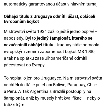
automaticky garantovanou účast v hlavním turnaji.
Obhájci titulu z Uruguaye odmítli účast, opláceli
Evropanům bojkot
Mistrovství světa 1934 zažilo ještě jedno poprvé–
naposledy. Byl to
jediný šampionát, kterého se
nezúčastnili obhájci titulu.
Uruguay stále nemohla
evropským zemím zapomenout bojkot MS 1930,
a tak na oplátku zase Jihoameričané odmítli
přicestovat do Evropy.
To neplatilo jen pro Uruguayce. Na mistrovství světa
nechtěli do Itálie přijet ani Bolívie, Paraguay, Chile
a Peru. A tak Argentina s Brazílií postoupily na
šampionát, aniž by musely hrát kvalifikaci – nebylo
totiž s kým.