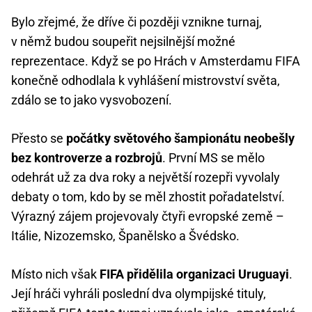
Bylo zřejmé, že dříve či později vznikne turnaj,
v němž budou soupeřit nejsilnější možné
reprezentace. Když se po Hrách v Amsterdamu FIFA
konečně odhodlala k vyhlášení mistrovství světa,
zdálo se to jako vysvobození.
Přesto se
počátky světového šampionátu neobešly
bez kontroverze a rozbrojů
. První MS se mělo
odehrát už za dva roky a největší rozepři vyvolaly
debaty o tom, kdo by se měl zhostit pořadatelství.
Výrazný zájem projevovaly čtyři evropské země –
Itálie, Nizozemsko, Španělsko a Švédsko.
Místo nich však
FIFA přidělila organizaci Uruguayi
.
Její hráči vyhráli poslední dva olympijské tituly,