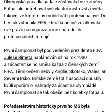
Olympijská pravidla nadále zůstávala beze změny.
Fotbal ale potřeboval své vlastní mistrovství světa;
takové, ve kterém by mohli hrát i profesionálové. Do
hry tak vstoupila FIFA, která konečně zužitkovala
své právo na organizaci mezinárodních
profesionálních turnajů.
První šampionát byl pod vedením prezidenta FIFA
Julese Rimeta
naplánován už na rok 1930
a zúčastnit se ho směla každá z členských zemí
FIFA. Těmi ovšem nebyly Anglie, Skotsko, Wales, ani
Severní Irsko. Britské země totiž asociaci opustily
kvůli sporům o náhrady za účast na olympiádě.
První šampionát se tak obešel bez kolébky fotbalu.
Pořadatelstvím historicky prvního MS byla