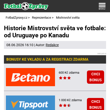
FotbalZpravy.cz
>
Reprezentace
>
Mistrovství světa
Historie Mistrovství světa ve fotbale:
od Uruguaye po Kanadu
08.06.2026 16:10 | Autor:
Redakce
BONUSY KE VKLADU A ZA REGISTRACI ZDARMA
600 Kč zdarma
CHCI
BONUS
1 000 Kč zdarma
CHCI
BONUS