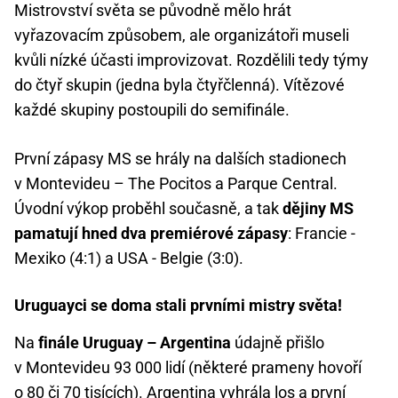
Mistrovství světa se původně mělo hrát
vyřazovacím způsobem, ale organizátoři museli
kvůli nízké účasti improvizovat. Rozdělili tedy týmy
do čtyř skupin (jedna byla čtyřčlenná). Vítězové
každé skupiny postoupili do semifinále.
První zápasy MS se hrály na dalších stadionech
v Montevideu – The Pocitos a Parque Central.
Úvodní výkop proběhl současně, a tak
dějiny MS
pamatují hned dva premiérové zápasy
: Francie -
Mexiko (4:1) a USA - Belgie (3:0).
Uruguayci se doma stali prvními mistry světa!
Na
finále Uruguay – Argentina
údajně přišlo
v Montevideu 93 000 lidí (některé prameny hovoří
o 80 či 70 tisících). Argentina vyhrála los a první