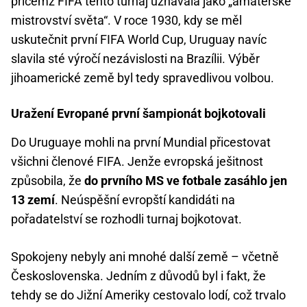
přičemž FIFA tento turnaj uznávala jako „amatérské
mistrovství světa“. V roce 1930, kdy se měl
uskutečnit první FIFA World Cup, Uruguay navíc
slavila sté výročí nezávislosti na Brazílii. Výběr
jihoamerické země byl tedy spravedlivou volbou.
Uražení Evropané první šampionát bojkotovali
Do Uruguaye mohli na první Mundial přicestovat
všichni členové FIFA. Jenže evropská ješitnost
způsobila, že
do prvního MS ve fotbale zasáhlo jen
13 zemí
. Neúspěšní evropští kandidáti na
pořadatelství se rozhodli turnaj bojkotovat.
Spokojeny nebyly ani mnohé další země – včetně
Československa. Jedním z důvodů byl i fakt, že
tehdy se do Jižní Ameriky cestovalo lodí, což trvalo