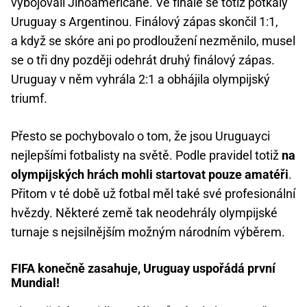
vybojovali Jihoameričané. Ve finále se totiž potkaly
Uruguay s Argentinou. Finálový zápas skončil 1:1,
a když se skóre ani po prodloužení nezměnilo, musel
se o tři dny později odehrát druhý finálový zápas.
Uruguay v něm vyhrála 2:1 a obhájila olympijský
triumf.
Přesto se pochybovalo o tom, že jsou Uruguayci
nejlepšími fotbalisty na světě. Podle pravidel totiž
na
olympijských hrách mohli startovat pouze amatéři
.
Přitom v té době už fotbal měl také své profesionální
hvězdy. Některé země tak neodehrály olympijské
turnaje s nejsilnějším možným národním výběrem.
FIFA konečně zasahuje, Uruguay uspořádá první
Mundial!