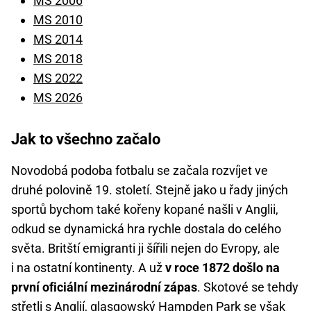
MS 2006
MS 2010
MS 2014
MS 2018
MS 2022
MS 2026
Jak to všechno začalo
Novodobá podoba fotbalu se začala rozvíjet ve
druhé polovině 19. století. Stejně jako u řady jiných
sportů bychom také kořeny kopané našli v Anglii,
odkud se dynamická hra rychle dostala do celého
světa. Britští emigranti ji šířili nejen do Evropy, ale
i na ostatní kontinenty. A už
v roce 1872 došlo na
první oficiální mezinárodní zápas
. Skotové se tehdy
střetli s Anglií, glasgowský Hampden Park se však