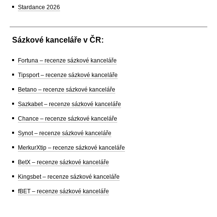
Stardance 2026
Sázkové kanceláře v ČR:
Fortuna – recenze sázkové kanceláře
Tipsport – recenze sázkové kanceláře
Betano – recenze sázkové kanceláře
Sazkabet – recenze sázkové kanceláře
Chance – recenze sázkové kanceláře
Synot – recenze sázkové kanceláře
MerkurXtip – recenze sázkové kanceláře
BetX – recenze sázkové kanceláře
Kingsbet – recenze sázkové kanceláře
fBET – recenze sázkové kanceláře