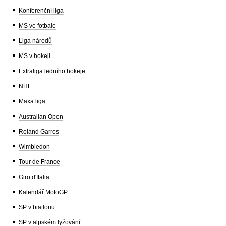
Konferenční liga
MS ve fotbale
Liga národů
MS v hokeji
Extraliga ledního hokeje
NHL
Maxa liga
Australian Open
Roland Garros
Wimbledon
Tour de France
Giro d'Italia
Kalendář MotoGP
SP v biatlonu
SP v alpském lyžování