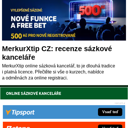
MerkurXtip CZ: recenze sázkové
kanceláře
MerkurXtip online sázková kancelář, to je dlouhá tradice
i platná licence. Přečtěte si vše o kurzech, nabídce
a odměnách za online registraci.
ONLINE SÁZKOVÉ KANCELÁŘE
Vsaď teď