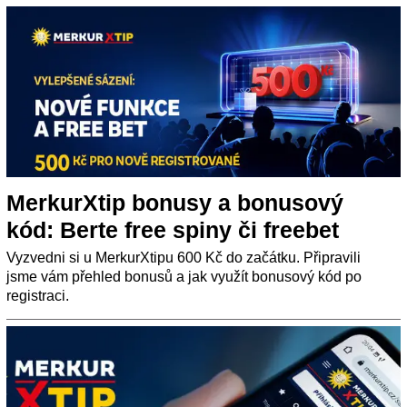
MerkurXtip bonusy a bonusový
kód: Berte free spiny či freebet
Vyzvedni si u MerkurXtipu 600 Kč do začátku. Připravili
jsme vám přehled bonusů a jak využít bonusový kód po
registraci.