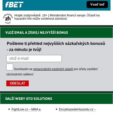
Vsaď teď
Hrajte zodpovědně. 18+ | Ministerstvo financí varuje: Účastí na
hazardní hře může vzniknout závislost.
VLOŽ EMAIL A ZÍSKEJ NEJVYŠŠÍ BONUS
Pošleme ti přehled nejvyšších sázkařských bonusů
- za minutu je tvůj!
Souhlasím se
zpracováním osobních údajů
pro účely zasílání
obchodních sdělení
DALŠÍ WEBY GTO SOLUTIONS
FightLive.cz – MMA a
EncyklopedieHazardu.cz –