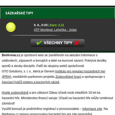
SÁZKAŘSKÉ TIPY
9. 8., 0:00
|
kurz: 2,11
ATP Montreal: Lehečka - Jodar
BetArena.cz
je sportovní web se zaměřením na aktuální informace o
událostech, zápasech a turnajích a také na kurzové sázení. Pokrývá desítky
sportů a stovky disciplín. Patří do skupiny webů společnosti
GTO Solutions, s. r. o., která je členem
Institutu pro regulaci hazardních her
(IPRH)
, mediálním partnerem projektu
Zodpovědné hraní
a spolupracuje s
Asociací hráčů pokeru a kurzových sázek
.
Hrajte zodpovědně
a pro zábavu! Zákaz účasti osob mladších 18 let na
hazardní hře. Ministerstvo financí varuje: Účastí na hazardní hře může vzniknout
závislost!
Využití bonusů je podmíněno registrací u provozovatele –
informace zde
. Na
BetArena.cz nejsou provozovány hazardní hry ani zde neprobíhá