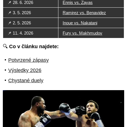
📌 28. 6. 2026
Ennis vs. Zayas
📌 3. 5. 2026
Ramirez vs. Benavidez
📌 2. 5. 2026
Inoue vs. Nakatani
📌 11. 4. 2026
Fury vs. Makhmudov
🔍
Co v článku najdete:
Potvrzené zápasy
Výsledky 2026
Chystané duely