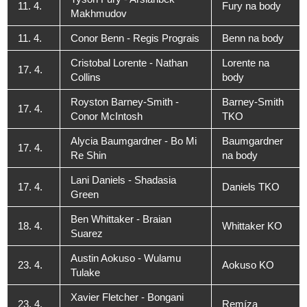
11. 4.
Fury na body
Makhmudov
11. 4.
Conor Benn - Regis Prograis
Benn na body
Cristobal Lorente - Nathan
Lorente na
17. 4.
Collins
body
Royston Barney-Smith -
Barney-Smith
17. 4.
Conor McIntosh
TKO
Alycia Baumgardner - Bo Mi
Baumgardner
17. 4.
Re Shin
na body
Lani Daniels - Shadasia
17. 4.
Daniels TKO
Green
Ben Whittaker - Braian
18. 4.
Whittaker KO
Suarez
Austin Aokuso - Wulamu
23. 4.
Aokuso KO
Tulake
Xavier Fletcher - Bongani
23. 4.
Remíza