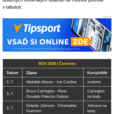
důležitých boxerských událostí se můžete podívat
v tabulce:
BOX 2026 | Červenec
Datum
Zápas
Kurzy/vítěz
5. 7.
Abdullah Mason - Joe Cordina
zrušeno
Bruce Carrington - Rene
Carrington
5. 7.
Osvaldo Palacios Galvan
na body
Delante Johnson - Christopher
Johnson na
5. 7.
Guerrero
body