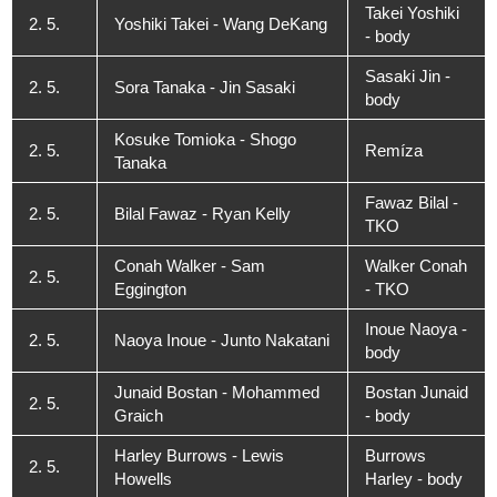
Takei Yoshiki
2. 5.
Yoshiki Takei - Wang DeKang
- body
Sasaki Jin -
2. 5.
Sora Tanaka - Jin Sasaki
body
Kosuke Tomioka - Shogo
2. 5.
Remíza
Tanaka
Fawaz Bilal -
2. 5.
Bilal Fawaz - Ryan Kelly
TKO
Conah Walker - Sam
Walker Conah
2. 5.
Eggington
- TKO
Inoue Naoya -
2. 5.
Naoya Inoue - Junto Nakatani
body
Junaid Bostan - Mohammed
Bostan Junaid
2. 5.
Graich
- body
Harley Burrows - Lewis
Burrows
2. 5.
Howells
Harley - body