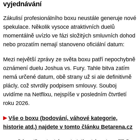
vyjednávání
Zákulisí profesionálního boxu neustále generuje nové
spekulace. Několik vysoce atraktivních duelů
momentálně uvízlo ve fázi složitých smluvních dohod
nebo prozatím nemají stanoveno oficiální datum:
Mezi největší zprávy ze světa boxu patří nepochybně
oznámení duelu Joshua vs. Fury. Tahle bitva zatím
nemá určené datum, obě strany už si ale definitivně
plácly, což stvrdily podpisem smlouvy. Souboj
uvidíme na Netflixu, nejspíše v posledním čtvrtletí
roku 2026.
Vše o boxu (bodování, váhové kategorie,
historie atd.) najdete v tomto článku Betarena.cz