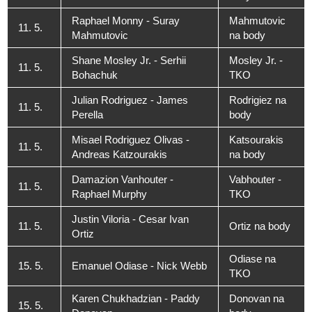
Raphael Monny - Suray
Mahmutovic
11. 5.
Mahmutovic
na body
Shane Mosley Jr. - Serhii
Mosley Jr. -
11. 5.
Bohachuk
TKO
Julian Rodriguez - James
Rodrigiez na
11. 5.
Perella
body
Misael Rodriguez Olivas -
Katsourakis
11. 5.
Andreas Katzourakis
na body
Damazion Vanhouter -
Vabhouter -
11. 5.
Raphael Murphy
TKO
Justin Viloria - Cesar Ivan
11. 5.
Ortiz na body
Ortiz
Odiase na
15. 5.
Emanuel Odiase - Nick Webb
TKO
Karen Chukhadzian - Paddy
Donovan na
15. 5.