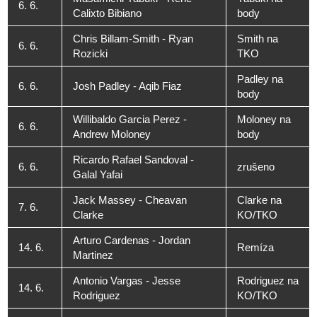
6. 6.
Calixto Bibiano
body
Chris Billam-Smith - Ryan
Smith na
6. 6.
Rozicki
TKO
Padley na
6. 6.
Josh Padley - Aqib Fiaz
body
Willibaldo Garcia Perez -
Moloney na
6. 6.
Andrew Moloney
body
Ricardo Rafael Sandoval -
6. 6.
zrušeno
Galal Yafai
Jack Massey - Cheavan
Clarke na
7. 6.
Clarke
KO/TKO
Arturo Cardenas - Jordan
14. 6.
Remíza
Martinez
Antonio Vargas - Jesse
Rodriguez na
14. 6.
Rodriguez
KO/TKO