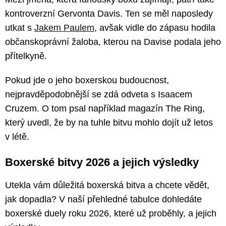
kontroverzní Gervonta Davis. Ten se měl naposledy
utkat s
Jakem Paulem
, avšak vidle do zápasu hodila
občanskoprávní žaloba, kterou na Davise podala jeho
přítelkyně.
Pokud jde o jeho boxerskou budoucnost,
nejpravděpodobnější se zdá odveta s Isaacem
Cruzem. O tom psal například magazín The Ring,
který uvedl, že by na tuhle bitvu mohlo dojít už letos
v létě.
Boxerské bitvy 2026 a jejich výsledky
Utekla vám důležitá boxerská bitva a chcete vědět,
jak dopadla? V naší přehledné tabulce dohledáte
boxerské duely roku 2026, které už proběhly, a jejich