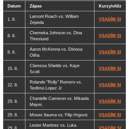
Datum
Zápas
Kurzy/vítěz
Lamont Roach vs. William
1. 8.
VSADÍM SI
Zepeda
Cherneka Johnson vs. Dina
8. 8.
VSADÍM SI
Thorslund
Aaron McKenna vs. Etinosa
8. 8.
VSADÍM SI
Oliha
Claressa Shields vs. Kaye
15. 8.
VSADÍM SI
Scott
Rolando "Rolly" Romero vs.
22. 8.
VSADÍM SI
Teofimo Lopez Jr
Chantelle Cameron vs. Mikaela
29. 8.
VSADÍM SI
Mayer,
29. 8.
Moses Itauma vs. Filip Hrgovic
VSADÍM SI
Lester Martinez vs. Luka
29. 8.
VSADÍM SI