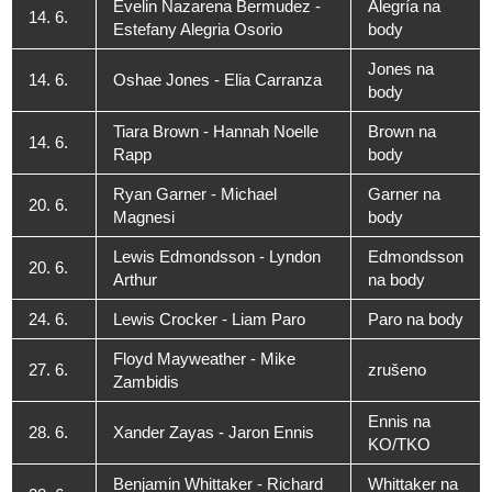
Evelin Nazarena Bermudez -
Alegría na
14. 6.
Estefany Alegria Osorio
body
Jones na
14. 6.
Oshae Jones - Elia Carranza
body
Tiara Brown - Hannah Noelle
Brown na
14. 6.
Rapp
body
Ryan Garner - Michael
Garner na
20. 6.
Magnesi
body
Lewis Edmondsson - Lyndon
Edmondsson
20. 6.
Arthur
na body
24. 6.
Lewis Crocker - Liam Paro
Paro na body
Floyd Mayweather - Mike
27. 6.
zrušeno
Zambidis
Ennis na
28. 6.
Xander Zayas - Jaron Ennis
KO/TKO
Benjamin Whittaker - Richard
Whittaker
na