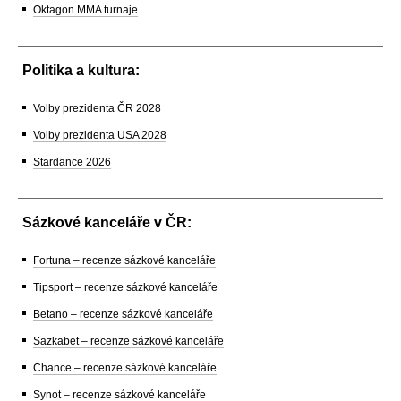
Oktagon MMA turnaje
Politika a kultura:
Volby prezidenta ČR 2028
Volby prezidenta USA 2028
Stardance 2026
Sázkové kanceláře v ČR:
Fortuna – recenze sázkové kanceláře
Tipsport – recenze sázkové kanceláře
Betano – recenze sázkové kanceláře
Sazkabet – recenze sázkové kanceláře
Chance – recenze sázkové kanceláře
Synot – recenze sázkové kanceláře