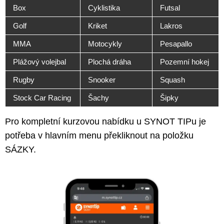
Box
Cyklistika
Futsal
Golf
Kriket
Lakros
MMA
Motocykly
Pesapallo
Plážový volejbal
Plochá dráha
Pozemní hokej
Rugby
Snooker
Squash
Stock Car Racing
Šachy
Šipky
Pro kompletní kurzovou nabídku u SYNOT TIPu je
potřeba v hlavním menu překliknout na položku
SÁZKY.