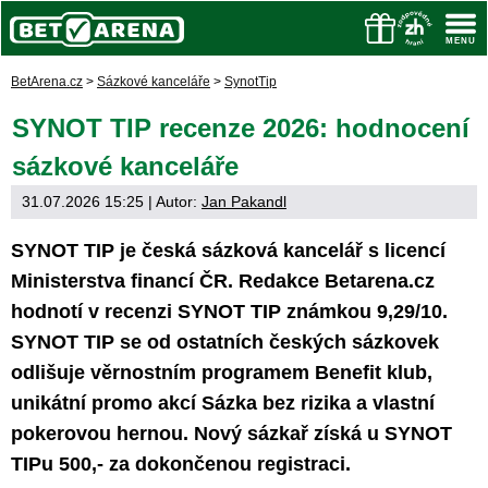
BetArena.cz
>
Sázkové kanceláře
>
SynotTip
SYNOT TIP recenze 2026: hodnocení
sázkové kanceláře
31.07.2026 15:25
| Autor:
Jan Pakandl
SYNOT TIP je česká sázková kancelář s licencí
Ministerstva financí ČR. Redakce Betarena.cz
hodnotí v recenzi SYNOT TIP známkou 9,29/10.
SYNOT TIP se od ostatních českých sázkovek
odlišuje věrnostním programem Benefit klub,
unikátní promo akcí Sázka bez rizika a vlastní
pokerovou hernou. Nový sázkař získá u SYNOT
TIPu 500,- za dokončenou registraci.