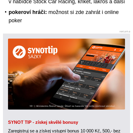
v nabídce Stock Car Racing, kriket, lakros a další
pokeroví hráči:
možnost si zde zahrát i online
poker
SYNOT TIP - získej skvělé bonusy
Zaregistruj se a získej vstupní bonus 10 000 Kč, 500,- bez