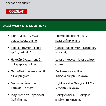
obchodních sdělení
DALŠÍ WEBY GTO SOLUTIONS
FightLive.cz – MMA a
EncyklopedieHazardu.cz –
bojové sporty online
hazardní hry online
FotbalZprávy.cz – fotbal
CasinoAutomaty.cz – casino hry
zprávy aktuálně
automaty
HokejZprávy.cz – dnešní
Loterie-tikety.cz – loterie a losy
hokej zprávy online
online
Tenis-Živě.cz – tenis portál
BetArena.sk – online
a live program
stávkovanie pre Slovákov
MotorsportŽivě.cz –
FightLive.sk – Oktagon, UFC a
Formule 1 a MotoGP
MMA pre Slovákov
Play-Arena.cz – sportovní
HokejSpravy.sk – Hokejové
živé přenosy
správy pre Slovákov