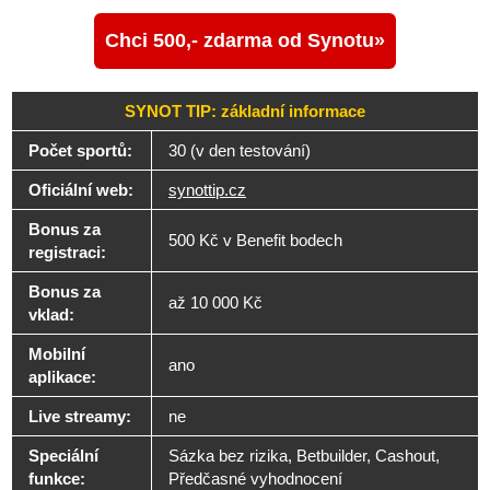
Chci 500,- zdarma od Synotu
SYNOT TIP: základní informace
Počet sportů:
30 (v den testování)
Oficiální web:
synottip.cz
Bonus za
500 Kč v Benefit bodech
registraci:
Bonus za
až 10 000 Kč
vklad:
Mobilní
ano
aplikace:
Live streamy:
ne
Speciální
Sázka bez rizika, Betbuilder, Cashout,
funkce:
Předčasné vyhodnocení