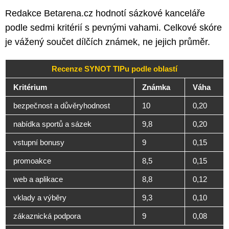
Redakce Betarena.cz hodnotí sázkové kanceláře
podle sedmi kritérií s pevnými vahami. Celkové skóre
je vážený součet dílčích známek, ne jejich průměr.
Recenze SYNOT TIPu podle oblastí
Kritérium
Známka
Váha
bezpečnost a důvěryhodnost
10
0,20
nabídka sportů a sázek
9,8
0,20
vstupní bonusy
9
0,15
promoakce
8,5
0,15
web a aplikace
8,8
0,12
vklady a výběry
9,3
0,10
zákaznická podpora
9
0,08