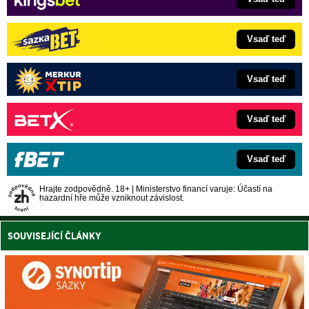
Vsaď teď
Vsaď teď
Vsaď teď
Vsaď teď
Hrajte zodpovědně. 18+ | Ministerstvo financí varuje: Účastí na
hazardní hře může vzniknout závislost.
SOUVISEJÍCÍ ČLÁNKY