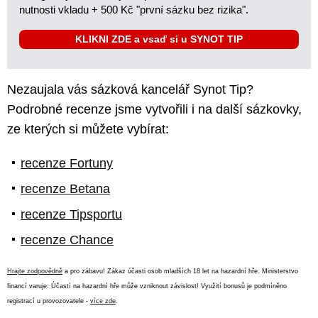
nutnosti vkladu + 500 Kč "první sázku bez rizika".
KLIKNI ZDE a vsaď si u SYNOT TIP
Nezaujala vás sázková kancelář Synot Tip?
Podrobné recenze jsme vytvořili i na další sázkovky,
ze kterých si můžete vybírat:
recenze Fortuny
recenze Betana
recenze Tipsportu
recenze Chance
Hrajte zodpovědně
a pro zábavu! Zákaz účasti osob mladších 18 let na hazardní hře. Ministerstvo
financí varuje: Účastí na hazardní hře může vzniknout závislost! Využití bonusů je podmíněno
registrací u provozovatele -
více zde
.