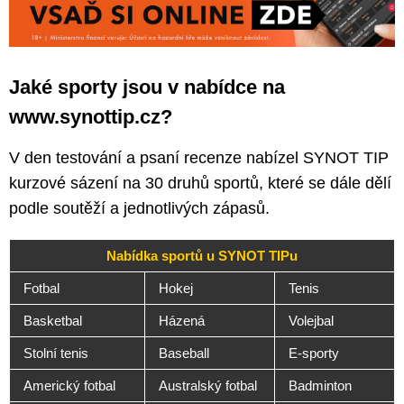
Jaké sporty jsou v nabídce na
www.synottip.cz?
V den testování a psaní recenze nabízel SYNOT TIP
kurzové sázení na 30 druhů sportů, které se dále dělí
podle soutěží a jednotlivých zápasů.
Nabídka sportů u SYNOT TIPu
Fotbal
Hokej
Tenis
Basketbal
Házená
Volejbal
Stolní tenis
Baseball
E-sporty
Americký fotbal
Australský fotbal
Badminton