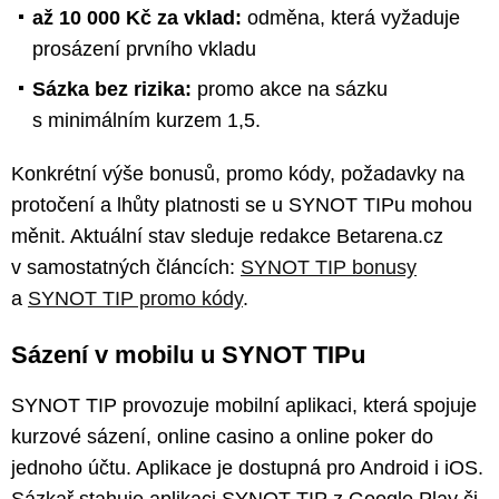
až 10 000 Kč za vklad:
odměna, která vyžaduje
prosázení prvního vkladu
Sázka bez rizika:
promo akce na sázku
s minimálním kurzem 1,5.
Konkrétní výše bonusů, promo kódy, požadavky na
protočení a lhůty platnosti se u SYNOT TIPu mohou
měnit. Aktuální stav sleduje redakce Betarena.cz
v samostatných článcích:
SYNOT TIP bonusy
a
SYNOT TIP promo kódy
.
Sázení v mobilu u SYNOT TIPu
SYNOT TIP provozuje mobilní aplikaci, která spojuje
kurzové sázení, online casino a online poker do
jednoho účtu. Aplikace je dostupná pro Android i iOS.
Sázkař stahuje aplikaci SYNOT TIP z Google Play či