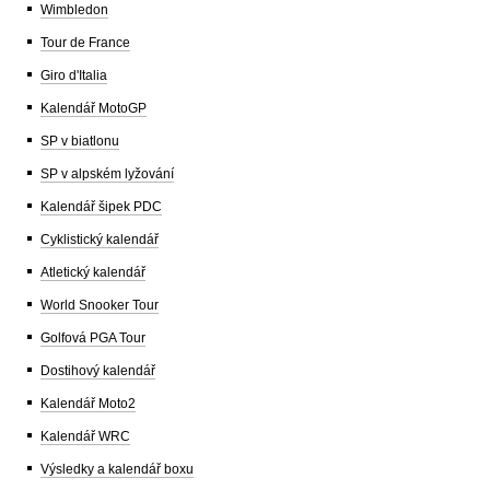
Wimbledon
Tour de France
Giro d'Italia
Kalendář MotoGP
SP v biatlonu
SP v alpském lyžování
Kalendář šipek PDC
Cyklistický kalendář
Atletický kalendář
World Snooker Tour
Golfová PGA Tour
Dostihový kalendář
Kalendář Moto2
Kalendář WRC
Výsledky a kalendář boxu