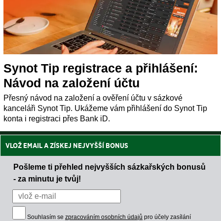
Synot Tip registrace a přihlášení:
Návod na založení účtu
Přesný návod na založení a ověření účtu v sázkové
kanceláři Synot Tip. Ukážeme vám přihlášení do Synot Tip
konta i registraci přes Bank iD.
VLOŽ EMAIL A ZÍSKEJ NEJVYŠŠÍ BONUS
Pošleme ti přehled nejvyšších sázkařských bonusů
- za minutu je tvůj!
Souhlasím se
zpracováním osobních údajů
pro účely zasílání