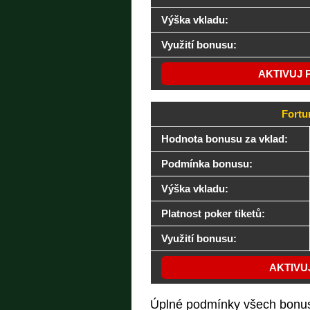
Výška vkladu:
Využití bonusu:
AKTIVUJ 
Fort
Hodnota bonusu za vklad:
Podmínka bonusu:
Výška vkladu:
Platnost poker tiketů:
Využití bonusu:
AKTIVU
Úplné podmínky všech bonusů