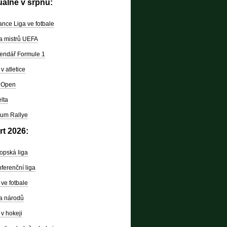
uálně v srpnu:
nce Liga ve fotbale
a mistrů UEFA
endář Formule 1
v atletice
 Open
lta
um Rallye
rt 2026:
opská liga
ferenční liga
ve fotbale
a národů
v hokeji