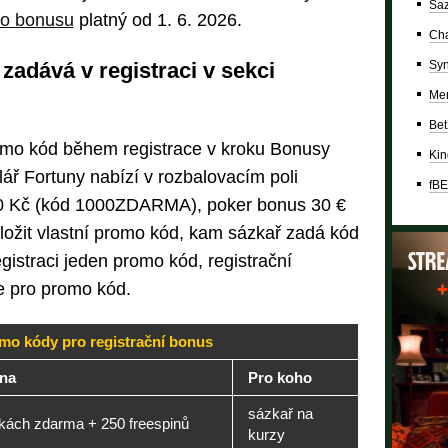
Saz
ho bonusu
platný od 1. 6. 2026.
Cha
zadává v registraci v sekci
Syn
Mer
Bet
omo kód během registrace v kroku Bonusy
Kin
lář Fortuny nabízí v rozbalovacím poli
fBE
000 Kč (kód 1000ZDARMA), poker bonus 30 €
žit vlastní promo kód, kam sázkař zadá kód
istraci jeden promo kód, registrační
e pro promo kód.
mo kódy pro registrační bonus
na
Pro koho
sázkař na
kách zdarma + 250 freespinů
kurzy