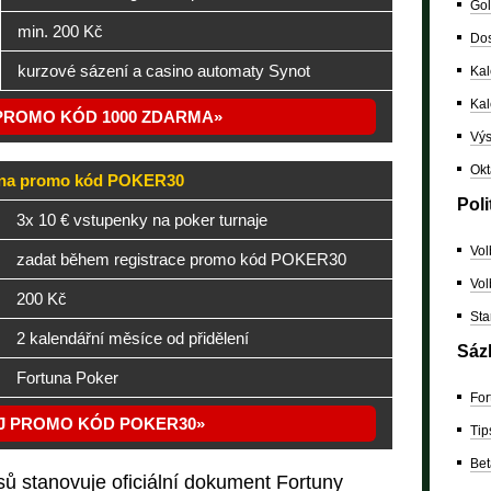
Gol
min. 200 Kč
Dos
kurzové sázení a casino automaty Synot
Kal
Ka
PROMO KÓD 1000 ZDARMA
Výs
Okt
una promo kód POKER30
Poli
3x 10 € vstupenky na poker turnaje
Vol
zadat během registrace promo kód POKER30
Vol
200 Kč
Sta
2 kalendářní měsíce od přidělení
Sáz
Fortuna Poker
For
J PROMO KÓD POKER30
Tip
Bet
 stanovuje oficiální dokument Fortuny