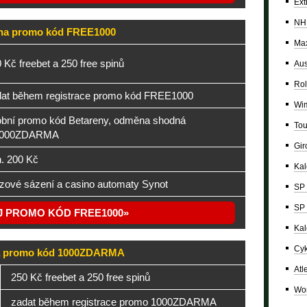
Ext
NH
na promo kód FREE1000
Max
 Kč freebet a 250 free spinů
Aus
Rol
at během registrace promo kód FREE1000
Wi
bní promo kód Betareny, odměna shodná
Tou
1000ZDARMA
Giro
. 200 Kč
Ka
zové sázení a casino automaty Synot
SP 
SP 
J PROMO KÓD FREE1000
Kal
Cyk
a promo kód 1000ZDARMA
Atl
250 Kč freebet a 250 free spinů
Wor
zadat během registrace promo 1000ZDARMA