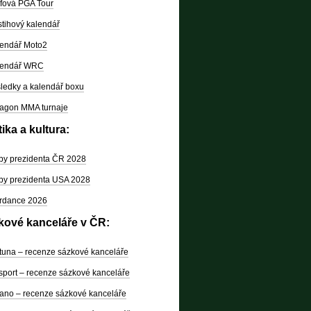
fová PGA Tour
tihový kalendář
endář Moto2
lendář WRC
ledky a kalendář boxu
agon MMA turnaje
tika a kultura:
by prezidenta ČR 2028
by prezidenta USA 2028
rdance 2026
kové kanceláře v ČR:
tuna – recenze sázkové kanceláře
sport – recenze sázkové kanceláře
ano – recenze sázkové kanceláře