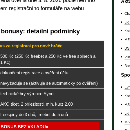
ena ověřila dne 3. 8. 2026 podle herního
Akt
tem registračního formuláře na webu
Cha
Lig
bonusy: detailní podmínky
Kal
ME 
s za registraci pro nové hráče
US
500 Kč (250 Kč freebet a 250 Kč ve free spinech à
Vue
1 Kč)
Bar
dokončení registrace a ověření účtu
Spo
nevyžaduje se (aktivuje se automaticky po ověření)
Evr
technické hry výrobce Synot
Kon
AKO tiket, 2 příležitosti, min. kurz 2,00
MS 
Lig
freespiny do 3 dnů, freebet do 5 dnů
MS 
 BONUS BEZ VKLADU