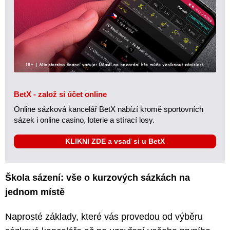
BetX - založ si účet online
Online sázková kancelář BetX nabízí kromě sportovních
sázek i online casino, loterie a stírací losy.
KLIKNI ZDE a vsaď si u BetX
Škola sázení: vše o kurzových sázkách na
jednom místě
Naprosté základy, které vás provedou od výběru