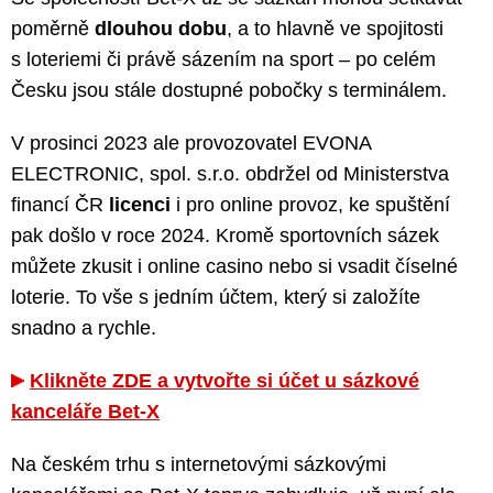
poměrně
dlouhou dobu
, a to hlavně ve spojitosti
s loteriemi či právě sázením na sport – po celém
Česku jsou stále dostupné pobočky s terminálem.
V prosinci 2023 ale provozovatel EVONA
ELECTRONIC, spol. s.r.o. obdržel od Ministerstva
financí ČR
licenci
i pro online provoz, ke spuštění
pak došlo v roce 2024. Kromě sportovních sázek
můžete zkusit i online casino nebo si vsadit číselné
loterie. To vše s jedním účtem, který si založíte
snadno a rychle.
Klikněte ZDE a vytvořte si účet u sázkové
kanceláře Bet-X
Na českém trhu s internetovými sázkovými