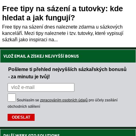
Free tipy na sázení a tutovky: kde
hledat a jak fungují?
Free tipy na sázení dnes naleznete zdarma u sázkových
kanceláří. Mezi tipy naleznete i tzv. tutovky, které vypisují
sázkaři jako inspiraci na...
VLOŽ EMAIL A ZÍSKEJ NEJVYŠŠÍ BONUS
Pošleme ti přehled nejvyšších sázkařských bonusů
- za minutu je tvůj!
Souhlasím se
zpracováním osobních údajů
pro účely zasílání
obchodních sdělení
DALŠÍ WEBY GTO SOLUTIONS