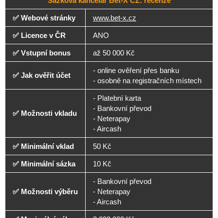
Sázková kancelář Bet-X CZ: recenze
✅ Webové stránky
www.bet-x.cz
✅ Licence v ČR
ANO
✅ Vstupní bonus
až 50 000 Kč
- online ověření přes banku
✅ Jak ověřit účet
- osobně na registračních místech
- Platební karta
- Bankovní převod
✅ Možnosti vkladu
- Neterapay
- Aircash
✅ Minimální vklad
50 Kč
✅ Minimální sázka
10 Kč
- Bankovní převod
✅ Možnosti výběru
- Neterapay
- Aircash