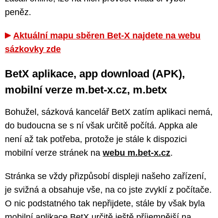
peněz.
Aktuální mapu sběren Bet-X najdete na webu
sázkovky zde
BetX aplikace, app download (APK),
mobilní verze m.bet-x.cz, m.betx
Bohužel, sázková kancelář BetX zatím aplikaci nemá,
do budoucna se s ní však určitě počítá. Appka ale
není až tak potřeba, protože je stále k dispozici
mobilní verze stránek na
webu m.bet-x.cz
.
Stránka se vždy přizpůsobí displeji našeho zařízení,
je svižná a obsahuje vše, na co jste zvyklí z počítače.
O nic podstatného tak nepřijdete, stále by však byla
mobilní aplikace BetX určitě ještě příjemnější na