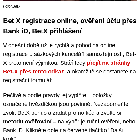
Foto: BetX
Bet X registrace online, ověření účtu přes
Bank iD, BetX přihlášení
V dnešní době už je rychlá a pohodlná online
registrace u sázkových kanceláří samozřejmostí, Bet-
X proto není výjimkou. Stačí tedy
přejít na stránky
Bet-X přes tento odkaz
, a okamžitě se dostanete na
registrační formulář.
Pečlivě a podle pravdy jej vyplňte – položky
označené hvězdičkou jsou povinné. Nezapomeňte
zvolit
BetX bonus a zadat promo kód
a zvolte si
metodu ověřování
– na výběr je ruční ověření, nebo
Bank iD. Klikněte dole na červené tlačítko "Další
krok".