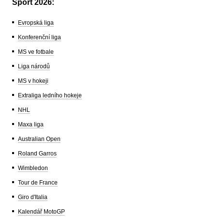
Sport 2026:
Evropská liga
Konferenční liga
MS ve fotbale
Liga národů
MS v hokeji
Extraliga ledního hokeje
NHL
Maxa liga
Australian Open
Roland Garros
Wimbledon
Tour de France
Giro d'Italia
Kalendář MotoGP