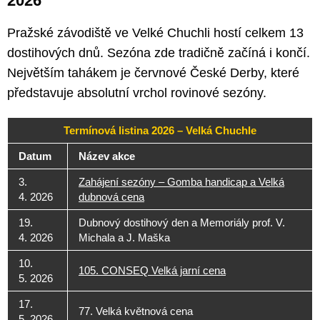
2026
Pražské závodiště ve Velké Chuchli hostí celkem 13
dostihových dnů. Sezóna zde tradičně začíná i končí.
Největším tahákem je červnové České Derby, které
představuje absolutní vrchol rovinové sezóny.
Termínová listina 2026 – Velká Chuchle
Datum
Název akce
3.
Zahájení sezóny – Gomba handicap a Velká
4. 2026
dubnová cena
19.
Dubnový dostihový den a Memoriály prof. V.
4. 2026
Michala a J. Maška
10.
105. CONSEQ Velká jarní cena
5. 2026
17.
77. Velká květnová cena
5. 2026