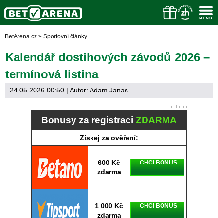
BetArena.cz
>
Sportovní články
Kalendář dostihových závodů 2026 –
termínová listina
24.05.2026 00:50
| Autor:
Adam Janas
Bonusy za registraci
ZDARMA
Získej za ověření:
600 Kč
CHCI BONUS
zdarma
1 000 Kč
CHCI BONUS
zdarma