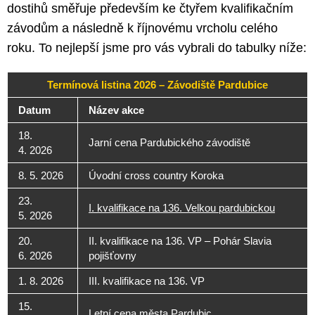
dostihů směřuje především ke čtyřem kvalifikačním
závodům a následně k říjnovému vrcholu celého
roku. To nejlepší jsme pro vás vybrali do tabulky níže:
Termínová listina 2026 – Závodiště Pardubice
Datum
Název akce
18.
Jarní cena Pardubického závodiště
4. 2026
8. 5. 2026
Úvodní cross country Koroka
23.
I. kvalifikace na 136. Velkou pardubickou
5. 2026
20.
II. kvalifikace na 136. VP – Pohár Slavia
6. 2026
pojišťovny
1. 8. 2026
III. kvalifikace na 136. VP
15.
Letní cena města Pardubic