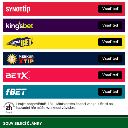
Vsaď teď
Vsaď teď
Vsaď teď
Vsaď teď
Vsaď teď
Vsaď teď
Hrajte zodpovědně. 18+ | Ministerstvo financí varuje: Účastí na
hazardní hře může vzniknout závislost.
SOUVISEJÍCÍ ČLÁNKY