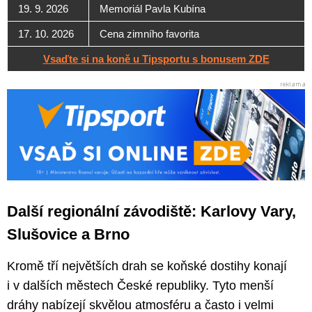
19. 9. 2026
Memoriál Pavla Kubína
17. 10. 2026
Cena zimního favorita
Vsaďte si na koně u Tipsportu s bonusem ZDE
Další regionální závodiště: Karlovy Vary,
Slušovice a Brno
Kromě tří největších drah se koňské dostihy konají
i v dalších městech České republiky. Tyto menší
dráhy nabízejí skvělou atmosféru a často i velmi