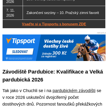
2026
7. 11.
Zakončení sezóny – 10. Pražský zimní favorit
2026
Vsaďte si u Tipsportu s bonusem ZDE
Závodiště Pardubice: Kvalifikace a Velká
pardubická 2026
Tak jako v Chuchli se i na
pardubickém závodišti
se
v roce 2026 uskuteční dvojciferný počet
dostihových dnů. Pozornost fanoušků překážkových