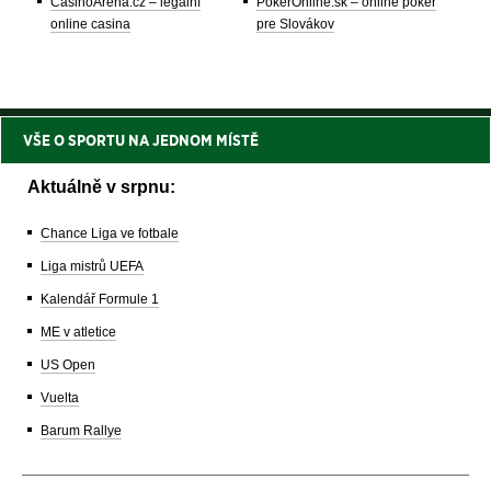
CasinoArena.cz – legální
PokerOnline.sk – online poker
online casina
pre Slovákov
VŠE O SPORTU NA JEDNOM MÍSTĚ
Aktuálně v srpnu:
Chance Liga ve fotbale
Liga mistrů UEFA
Kalendář Formule 1
ME v atletice
US Open
Vuelta
Barum Rallye