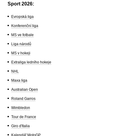
Sport 2026:
Evropská liga
Konferenční liga
MS ve fotbale
Liga národů
MS v hokeji
Extraliga ledního hokeje
NHL
Maxa liga
Australian Open
Roland Garros
Wimbledon
Tour de France
Giro d'Italia
Kalendář MotoGP