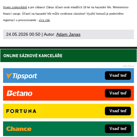
Hrajte zodpovědně
a pro zábavu! Zákaz účasti osob mladších 18 let na hazardní hře. Ministerstvo
financí varuje: Účastí na hazardní hře může vzniknout závislost! Využití bonusů je podmíněno
registrací u provozovatele -
více zde
.
24.05.2026 00:50
| Autor:
Adam Janas
ONLINE SÁZKOVÉ KANCELÁŘE
Vsaď teď
Vsaď teď
Vsaď teď
Vsaď teď