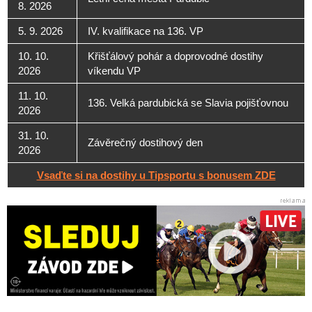
8. 2026
5. 9. 2026
IV. kvalifikace na 136. VP
10. 10.
Křišťálový pohár a doprovodné dostihy
2026
víkendu VP
11. 10.
136. Velká pardubická se Slavia pojišťovnou
2026
31. 10.
Závěrečný dostihový den
2026
Vsaďte si na dostihy u Tipsportu s bonusem ZDE