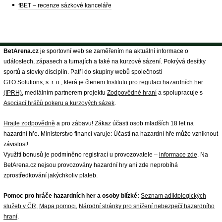
fBET – recenze sázkové kanceláře
BetArena.cz
je sportovní web se zaměřením na aktuální informace o
událostech, zápasech a turnajích a také na kurzové sázení. Pokrývá desítky
sportů a stovky disciplín. Patří do skupiny webů společnosti
GTO Solutions, s. r. o., která je členem
Institutu pro regulaci hazardních her
(IPRH)
, mediálním partnerem projektu
Zodpovědné hraní
a spolupracuje s
Asociací hráčů pokeru a kurzových sázek
.
Hrajte zodpovědně
a pro zábavu! Zákaz účasti osob mladších 18 let na
hazardní hře. Ministerstvo financí varuje: Účastí na hazardní hře může vzniknout
závislost!
Využití bonusů je podmíněno registrací u provozovatele –
informace zde
. Na
BetArena.cz nejsou provozovány hazardní hry ani zde neprobíhá
zprostředkování jakýchkoliv plateb.
Pomoc pro hráče hazardních her a osoby blízké:
Seznam adiktologických
služeb v ČR
,
Mapa pomoci
,
Národní stránky pro snížení nebezpečí hazardního
hraní
.