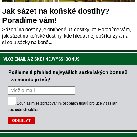
Jak sázet na koňské dostihy?
Poradíme vám!
Sázení na dostihy je oblíbené už desítky let. Poradíme vám,
jak sázet na koňské dostihy, kde hledat nejlepší kurzy a na
si co u sázky na koně...
VLOŽ EMAIL A ZÍSKEJ NEJVYŠŠÍ BONUS
Pošleme ti přehled nejvyšších sázkařských bonusů
- za minutu je tvůj!
Souhlasím se
zpracováním osobních údajů
pro účely zasílání
obchodních sdělení