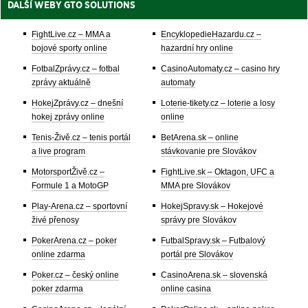
DALŠÍ WEBY GTO SOLUTIONS
FightLive.cz – MMA a
EncyklopedieHazardu.cz –
bojové sporty online
hazardní hry online
FotbalZprávy.cz – fotbal
CasinoAutomaty.cz – casino hry
zprávy aktuálně
automaty
HokejZprávy.cz – dnešní
Loterie-tikety.cz – loterie a losy
hokej zprávy online
online
Tenis-Živě.cz – tenis portál
BetArena.sk – online
a live program
stávkovanie pre Slovákov
MotorsportŽivě.cz –
FightLive.sk – Oktagon, UFC a
Formule 1 a MotoGP
MMA pre Slovákov
Play-Arena.cz – sportovní
HokejSpravy.sk – Hokejové
živé přenosy
správy pre Slovákov
PokerArena.cz – poker
FutbalSpravy.sk – Futbalový
online zdarma
portál pre Slovákov
Poker.cz – český online
CasinoArena.sk – slovenská
poker zdarma
online casina