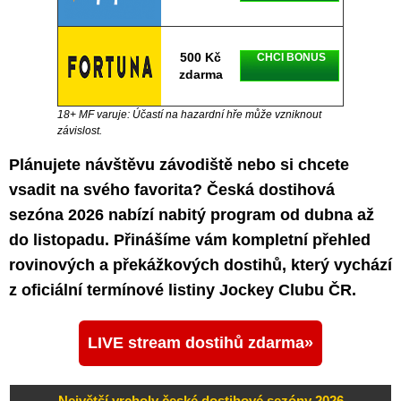
500 Kč
CHCI BONUS
zdarma
18+ MF varuje: Účastí na hazardní hře může vzniknout
závislost.
Plánujete návštěvu závodiště nebo si chcete
vsadit na svého favorita? Česká dostihová
sezóna 2026 nabízí nabitý program od dubna až
do listopadu. Přinášíme vám kompletní přehled
rovinových a překážkových dostihů, který vychází
z oficiální termínové listiny Jockey Clubu ČR.
LIVE stream dostihů zdarma
Největší vrcholy české dostihové sezóny 2026