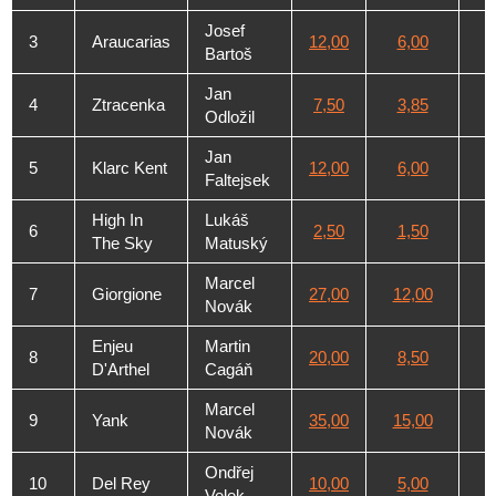
Josef
3
Araucarias
12,00
6,00
Bartoš
Jan
4
Ztracenka
7,50
3,85
Odložil
Jan
5
Klarc Kent
12,00
6,00
Faltejsek
High In
Lukáš
6
2,50
1,50
The Sky
Matuský
Marcel
7
Giorgione
27,00
12,00
Novák
Enjeu
Martin
8
20,00
8,50
D'Arthel
Cagáň
Marcel
9
Yank
35,00
15,00
Novák
Ondřej
10
Del Rey
10,00
5,00
Velek