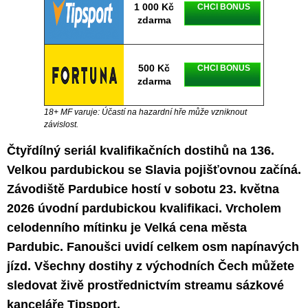
1 000 Kč
CHCI BONUS
zdarma
500 Kč
CHCI BONUS
zdarma
18+ MF varuje: Účastí na hazardní hře může vzniknout
závislost.
Čtyřdílný seriál kvalifikačních dostihů na 136.
Velkou pardubickou se Slavia pojišťovnou začíná.
Závodiště Pardubice hostí v sobotu 23. května
2026 úvodní pardubickou kvalifikaci. Vrcholem
celodenního mítinku je Velká cena města
Pardubic. Fanoušci uvidí celkem osm napínavých
jízd. Všechny dostihy z východních Čech můžete
sledovat živě prostřednictvím streamu sázkové
kanceláře Tipsport.