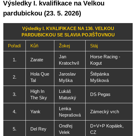
Výsledky I. kvalifikace na Velkou
pardubickou (23. 5. 2026)
Výsledky I. KVALIFIKACE NA 136. VELKOU
PARDUBICKOU SE SLAVIA POJIŠŤOVNOU
Pořadí
Kůň
Žokej
Stáj
Jan
Horse Racing -
1.
Zarate
Kratochvíl
Kogut
Hola Que
Jaroslav
Štěpánka
2.
Tal
Myška
Myšková
High In
Lukáš
3.
DS Pegas
The Sky
Matuský
Lenka
4.
Yank
Zámecký vrch
Neprašová
Ondřej
D+V+P Kopálek,
5.
Del Rey
Velek
CZ