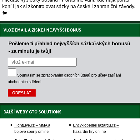
koní i jak si zkontrolovat sázky na české i zahraniční závody.
🐎
VLOŽ EMAIL A ZÍSKEJ NEJVYŠŠÍ BONUS
Pošleme ti přehled nejvyšších sázkařských bonusů
- za minutu je tvůj!
Souhlasím se
zpracováním osobních údajů
pro účely zasílání
obchodních sdělení
DALŠÍ WEBY GTO SOLUTIONS
FightLive.cz – MMA a
EncyklopedieHazardu.cz –
bojové sporty online
hazardní hry online