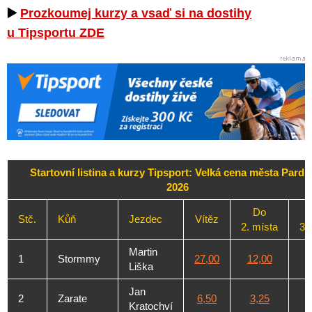
▶️
Prozkoumej kurzy a vsaď si na dostihy
u Tipsportu ZDE
Startovní listina a kurzy Tipsport: Velká cena města Pardu
2026
Do
Stč.
Kůň
Jezdec
Vítěz
2. místa
3.
Martin
1
Stormmy
27,00
12,00
Liška
Jan
2
Zarate
6,50
3,25
Kratochví