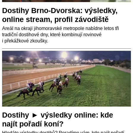
Dostihy Brno-Dvorska: výsledky,
online stream, profil závodiště
Areál na okraji jihomoravské metropole nabídne letos tři
tradiční dostihové dny, které kombinují rovinové
i překážkové zkoušky.
Dostihy ► výsledky online: kde
najít pořadí koní?
Hledáte výsledky dostihů? Poradíme vám, kde najít pořadí