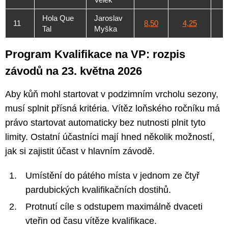
Hola Que
Jaroslav
11
8,50
4,25
Tal
Myška
Program Kvalifikace na VP: rozpis
závodů na 23. května 2026
Aby kůň mohl startovat v podzimním vrcholu sezony,
musí splnit přísná kritéria. Vítěz loňského ročníku má
právo startovat automaticky bez nutnosti plnit tyto
limity. Ostatní účastníci mají hned několik možností,
jak si zajistit účast v hlavním závodě.
Umístění do pátého místa v jednom ze čtyř
pardubických kvalifikačních dostihů.
Protnutí cíle s odstupem maximálně dvaceti
vteřin od času vítěze kvalifikace.