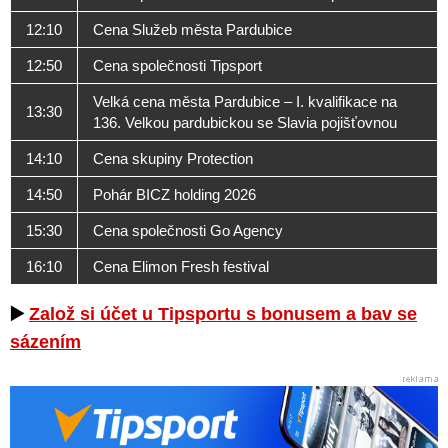
12:10
Cena Služeb města Pardubice
12:50
Cena společnosti Tipsport
Velká cena města Pardubice – I. kvalifikace na
13:30
136. Velkou pardubickou se Slavia pojišťovnou
14:10
Cena skupiny Protection
14:50
Pohár BICZ holding 2026
15:30
Cena společnosti Go Agency
16:10
Cena Elimon Fresh festival
▶️
Založ si účet u Tipsportu s bonusem a bav se
sázením