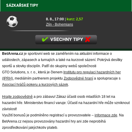
SÁZKAŘSKÉ TIPY
8. 8., 17:00
|
kurz: 2,57
Zlín - Bohemians
BetArena.cz
je sportovní web se zaměřením na aktuální informace o
událostech, zápasech a turnajích a také na kurzové sázení. Pokrývá desítky
sportů a stovky disciplín. Patří do skupiny webů společnosti
GTO Solutions, s. r. o., která je členem
Institutu pro regulaci hazardních her
(IPRH)
, mediálním partnerem projektu
Zodpovědné hraní
a spolupracuje s
Asociací hráčů pokeru a kurzových sázek
.
Hrajte zodpovědně
a pro zábavu! Zákaz účasti osob mladších 18 let na
hazardní hře. Ministerstvo financí varuje: Účastí na hazardní hře může vzniknout
závislost!
Využití bonusů je podmíněno registrací u provozovatele –
informace zde
. Na
BetArena.cz nejsou provozovány hazardní hry ani zde neprobíhá
zprostředkování jakýchkoliv plateb.