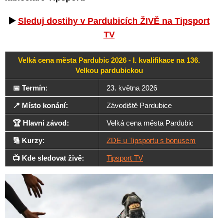
▶️
Sleduj dostihy v Pardubicích ŽIVĚ na Tipsport
TV
Velká cena města Pardubic 2026 - I. kvalifikace na 136.
Velkou pardubickou
📅 Termín:
23. května 2026
📍 Místo konání:
Závodiště Pardubice
🏆 Hlavní závod:
Velká cena města Pardubic
🔢 Kurzy:
ZDE u Tipsportu s bonusem
📺 Kde sledovat živě:
Tipsport TV