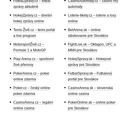
FotbalZprávy.cz – fotbal
CasinoAutomaty.cz – casino hry
zprávy aktuálně
automaty
HokejZprávy.cz – dnešní
Loterie-tikety.cz – loterie a losy
hokej zprávy online
online
Tenis-Živě.cz – tenis portál
BetArena.sk – online
a live program
stávkovanie pre Slovákov
MotorsportŽivě.cz –
FightLive.sk – Oktagon, UFC a
Formule 1 a MotoGP
MMA pre Slovákov
Play-Arena.cz – sportovní
HokejSpravy.sk – Hokejové
živé přenosy
správy pre Slovákov
PokerArena.cz – poker
FutbalSpravy.sk – Futbalový
online zdarma
portál pre Slovákov
Poker.cz – český online
CasinoArena.sk – slovenská
poker zdarma
online casina
CasinoArena.cz – legální
PokerOnline.sk – online poker
online casina
pre Slovákov