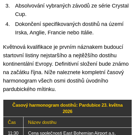
Absolvování vybraných závodů ze série Crystal
Cup.
Dokončení specifikovaných dostihů na území
Irska, Anglie, Francie nebo Itálie.
Květnová kvalifikace je prvním náznakem budoucí
startovní listiny nejstaršího a nejtěžšího dostihu
kontinentální Evropy. Definitivní složení bude známo
na začátku října. Níže naleznete kompletní časový
harmonogram všech osmi dostihů úvodního
pardubického mítinku.
Časový harmonogram dostihů: Pardubice 23. května
2026
Čas
Název dostihu
11:30
Cena společnosti East Bohemian Airport a.s.