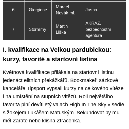
Marcel
6.
Giorgione
Jasna
Novák ml.
AKRAZ,
Martin
7.
Stormmy
bezpečnostní
Liška
agentura
I. kvalifikace na Velkou pardubickou:
kurzy, favorité a startovní listina
Květnová kvalifikace přilákala na startovní listinu
jedenáct elitních překážkářů. Bookmakeři sázkové
kanceláře Tipsport vypsali kurzy na celkového vítěze
i na umístění na stupních vítězů. Roli největšího
favorita plní devítiletý valach High In The Sky v sedle
s žokejem Lukášem Matuským. Sekundovat by mu
měl Zarate nebo klisna Ztracenka.