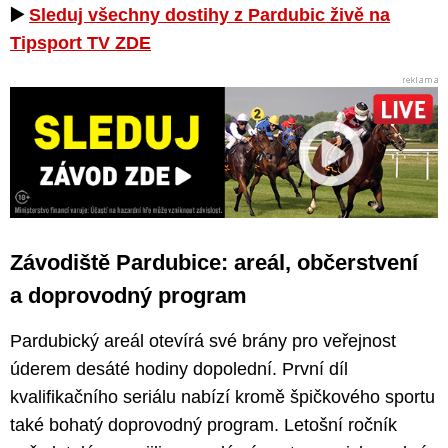
▶️
Sleduj všechny dostihy z Pardubic živě na
Tipsport TV ZDE
Závodiště Pardubice: areál, občerstvení
a doprovodný program
Pardubický areál otevírá své brány pro veřejnost
úderem desáté hodiny dopolední. První díl
kvalifikačního seriálu nabízí kromě špičkového sportu
také bohatý doprovodný program. Letošní ročník