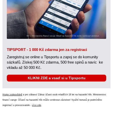
TIPSPORT - 1 000 Kč zdarma jen za registraci
Zaregistruj se online u Tipsportu a zapoj se do komunity
sázkařů. Získej 500 Kč zdarma, 500 free spinů a navíc ke
vkladu až 50 000 Kč.
KLIKNI ZDE a vsaď si u Tipsportu
Hrajte zodpovědně
a pro zábavu! Zákaz účasti osob mladších 18 let na hazardní hře. Ministerstvo
financí varuje: Účastí na hazardní hře může vzniknout závislost! Využití bonusů je podmíněno
registrací u provozovatele -
více zde
.