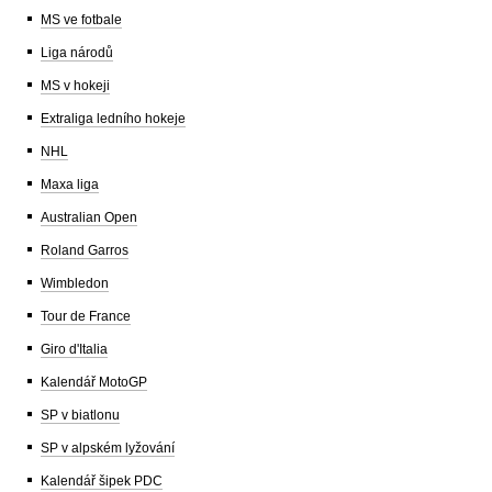
MS ve fotbale
Liga národů
MS v hokeji
Extraliga ledního hokeje
NHL
Maxa liga
Australian Open
Roland Garros
Wimbledon
Tour de France
Giro d'Italia
Kalendář MotoGP
SP v biatlonu
SP v alpském lyžování
Kalendář šipek PDC