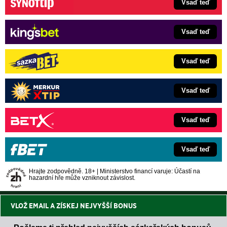
Vsaď teď
Vsaď teď
Vsaď teď
Vsaď teď
Vsaď teď
Vsaď teď
Hrajte zodpovědně. 18+ | Ministerstvo financí varuje: Účastí na
hazardní hře může vzniknout závislost.
VLOŽ EMAIL A ZÍSKEJ NEJVYŠŠÍ BONUS