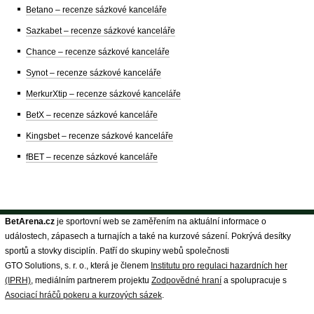
Betano – recenze sázkové kanceláře
Sazkabet – recenze sázkové kanceláře
Chance – recenze sázkové kanceláře
Synot – recenze sázkové kanceláře
MerkurXtip – recenze sázkové kanceláře
BetX – recenze sázkové kanceláře
Kingsbet – recenze sázkové kanceláře
fBET – recenze sázkové kanceláře
BetArena.cz
je sportovní web se zaměřením na aktuální informace o
událostech, zápasech a turnajích a také na kurzové sázení. Pokrývá desítky
sportů a stovky disciplín. Patří do skupiny webů společnosti
GTO Solutions, s. r. o., která je členem
Institutu pro regulaci hazardních her
(IPRH)
, mediálním partnerem projektu
Zodpovědné hraní
a spolupracuje s
Asociací hráčů pokeru a kurzových sázek
.