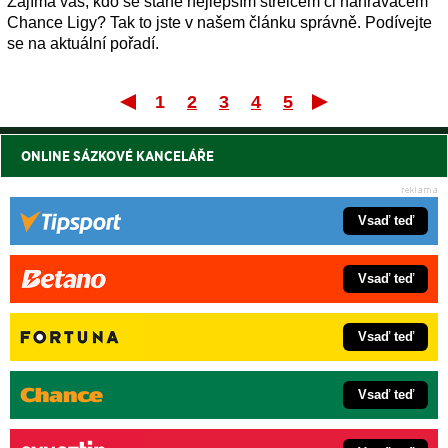
Zajímá vás, kdo se stane nejlepším střelcem či nahrávačem
Chance Ligy? Tak to jste v našem článku správně. Podívejte
se na aktuální pořadí.
1
2
3
4
5
První
Posle
ONLINE SÁZKOVÉ KANCELÁŘE
Vsaď teď
Vsaď teď
Vsaď teď
Vsaď teď