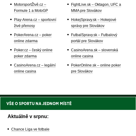
MotorsportŽivě.cz –
FightLive.sk – Oktagon, UFC a
Formule 1 a MotoGP
MMA pre Slovákov
Play-Arena.cz – sportovní
HokejSpravy.sk – Hokejové
živé přenosy
správy pre Slovákov
PokerArena.cz – poker
FutbalSpravy.sk – Futbalový
online zdarma
portál pre Slovákov
Poker.cz – český online
CasinoArena.sk – slovenská
poker zdarma
online casina
CasinoArena.cz – legální
PokerOnline.sk – online poker
online casina
pre Slovákov
VŠE O SPORTU NA JEDNOM MÍSTĚ
Aktuálně v srpnu:
Chance Liga ve fotbale