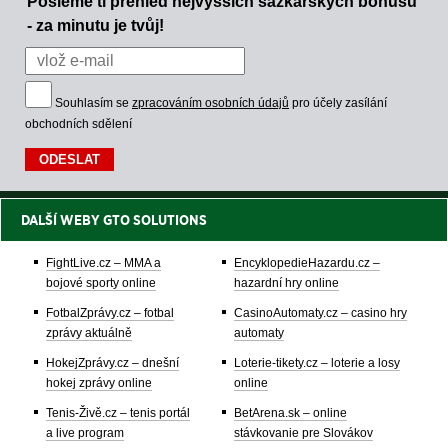
Pošleme ti přehled nejvyšších sázkařských bonusů
- za minutu je tvůj!
Souhlasím se
zpracováním osobních údajů
pro účely zasílání
obchodních sdělení
DALŠÍ WEBY GTO SOLUTIONS
FightLive.cz – MMA a
EncyklopedieHazardu.cz –
bojové sporty online
hazardní hry online
FotbalZprávy.cz – fotbal
CasinoAutomaty.cz – casino hry
zprávy aktuálně
automaty
HokejZprávy.cz – dnešní
Loterie-tikety.cz – loterie a losy
hokej zprávy online
online
Tenis-Živě.cz – tenis portál
BetArena.sk – online
a live program
stávkovanie pre Slovákov