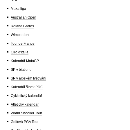
NHL
Maxa liga
Australian Open
Roland Garros
Wimbledon
Tour de France
Giro d'Italia
Kalendář MotoGP
SP v biatlonu
SP v alpském lyžování
Kalendář šipek PDC
Cyklistický kalendář
Atletický kalendář
World Snooker Tour
Golfová PGA Tour