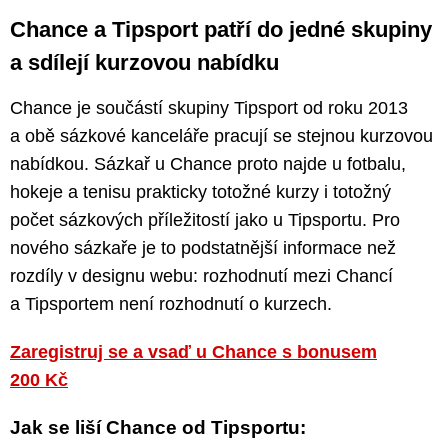
Chance a Tipsport patří do jedné skupiny
a sdílejí kurzovou nabídku
Chance je součástí skupiny Tipsport od roku 2013
a obě sázkové kanceláře pracují se stejnou kurzovou
nabídkou. Sázkař u Chance proto najde u fotbalu,
hokeje a tenisu prakticky totožné kurzy i totožný
počet sázkových příležitostí jako u Tipsportu. Pro
nového sázkaře je to podstatnější informace než
rozdíly v designu webu: rozhodnutí mezi Chancí
a Tipsportem není rozhodnutí o kurzech.
Zaregistruj se a vsaď u Chance s bonusem
200 Kč
Jak se liší Chance od Tipsportu: