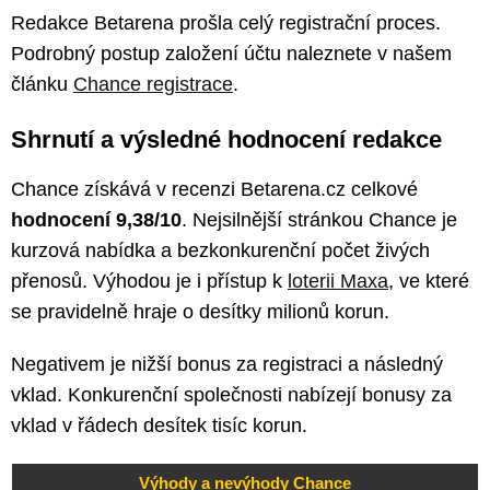
Redakce Betarena prošla celý registrační proces.
Podrobný postup založení účtu naleznete v našem
článku
Chance registrace
.
Shrnutí a výsledné hodnocení redakce
Chance získává v recenzi Betarena.cz celkové
hodnocení 9,38/10
. Nejsilnější stránkou Chance je
kurzová nabídka a bezkonkurenční počet živých
přenosů. Výhodou je i přístup k
loterii Maxa
, ve které
se pravidelně hraje o desítky milionů korun.
Negativem je nižší bonus za registraci a následný
vklad. Konkurenční společnosti nabízejí bonusy za
vklad v řádech desítek tisíc korun.
Výhody a nevýhody Chance