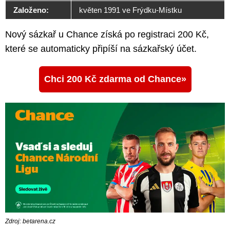
Založeno:
květen 1991 ve Frýdku-Místku
Nový sázkař u Chance získá po registraci 200 Kč,
které se automaticky připíší na sázkařský účet.
Chci 200 Kč zdarma od Chance
Zdroj: betarena.cz