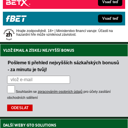
Vsaď teď
Vsaď teď
Hrajte zodpovědně. 18+ | Ministerstvo financí varuje: Účastí na
hazardní hře může vzniknout závislost.
VLOŽ EMAIL A ZÍSKEJ NEJVYŠŠÍ BONUS
Pošleme ti přehled nejvyšších sázkařských bonusů
- za minutu je tvůj!
Souhlasím se
zpracováním osobních údajů
pro účely zasílání
obchodních sdělení
DALŠÍ WEBY GTO SOLUTIONS