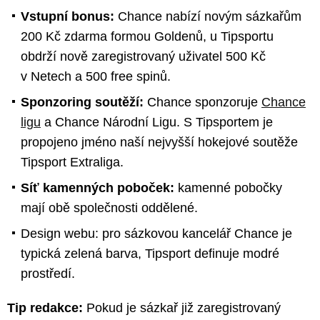
Vstupní bonus:
Chance nabízí novým sázkařům
200 Kč zdarma formou Goldenů, u Tipsportu
obdrží nově zaregistrovaný uživatel 500 Kč
v Netech a 500 free spinů.
Sponzoring soutěží:
Chance sponzoruje
Chance
ligu
a Chance Národní Ligu. S Tipsportem je
propojeno jméno naší nejvyšší hokejové soutěže
Tipsport Extraliga.
Síť kamenných poboček:
kamenné pobočky
mají obě společnosti oddělené.
Design webu: pro sázkovou kancelář Chance je
typická zelená barva, Tipsport definuje modré
prostředí.
Tip redakce:
Pokud je sázkař již zaregistrovaný