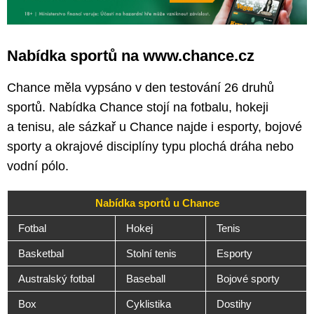
Nabídka sportů na www.chance.cz
Chance měla vypsáno v den testování 26 druhů
sportů. Nabídka Chance stojí na fotbalu, hokeji
a tenisu, ale sázkař u Chance najde i esporty, bojové
sporty a okrajové disciplíny typu plochá dráha nebo
vodní pólo.
Nabídka sportů u Chance
Fotbal
Hokej
Tenis
Basketbal
Stolní tenis
Esporty
Australský fotbal
Baseball
Bojové sporty
Box
Cyklistika
Dostihy