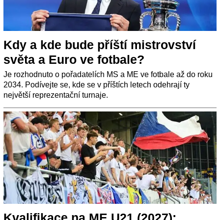
Kdy a kde bude příští mistrovství
světa a Euro ve fotbale?
Je rozhodnuto o pořadatelích MS a ME ve fotbale až do roku
2034. Podívejte se, kde se v příštích letech odehrají ty
největší reprezentační turnaje.
Kvalifikace na ME U21 (2027):