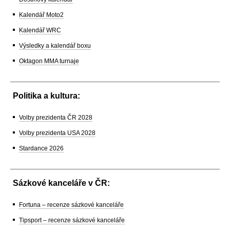
Kalendář Moto2
Kalendář WRC
Výsledky a kalendář boxu
Oktagon MMA turnaje
Politika a kultura:
Volby prezidenta ČR 2028
Volby prezidenta USA 2028
Stardance 2026
Sázkové kanceláře v ČR:
Fortuna – recenze sázkové kanceláře
Tipsport – recenze sázkové kanceláře