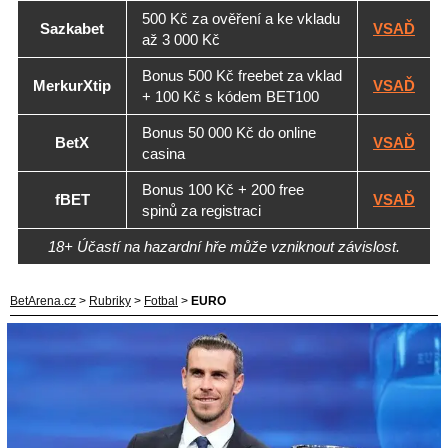
500 Kč za ověření a ke vkladu
Sazkabet
VSAĎ
až 3 000 Kč
Bonus 500 Kč freebet za vklad
MerkurXtip
VSAĎ
+ 100 Kč s kódem BET100
Bonus 50 000 Kč do online
BetX
VSAĎ
casina
Bonus 100 Kč + 200 free
fBET
VSAĎ
spinů za registraci
18+ Účastí na hazardní hře může vzniknout závislost.
BetArena.cz
>
Rubriky
>
Fotbal
>
EURO