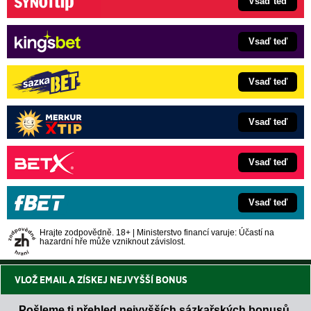
Vsaď teď
Vsaď teď
Vsaď teď
Vsaď teď
Vsaď teď
Vsaď teď
Hrajte zodpovědně. 18+ | Ministerstvo financí varuje: Účastí na
hazardní hře může vzniknout závislost.
VLOŽ EMAIL A ZÍSKEJ NEJVYŠŠÍ BONUS
Pošleme ti přehled nejvyšších sázkařských bonusů