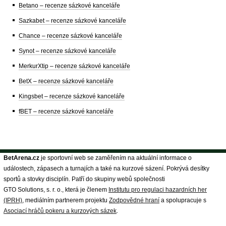
Betano – recenze sázkové kanceláře
Sazkabet – recenze sázkové kanceláře
Chance – recenze sázkové kanceláře
Synot – recenze sázkové kanceláře
MerkurXtip – recenze sázkové kanceláře
BetX – recenze sázkové kanceláře
Kingsbet – recenze sázkové kanceláře
fBET – recenze sázkové kanceláře
BetArena.cz
je sportovní web se zaměřením na aktuální informace o
událostech, zápasech a turnajích a také na kurzové sázení. Pokrývá desítky
sportů a stovky disciplín. Patří do skupiny webů společnosti
GTO Solutions, s. r. o., která je členem
Institutu pro regulaci hazardních her
(IPRH)
, mediálním partnerem projektu
Zodpovědné hraní
a spolupracuje s
Asociací hráčů pokeru a kurzových sázek
.