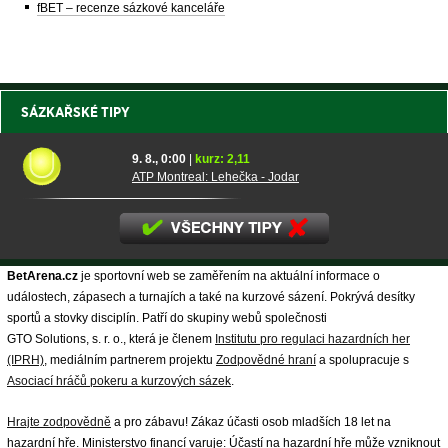
fBET – recenze sázkové kanceláře
SÁZKAŘSKÉ TIPY
9. 8., 0:00
|
kurz: 2,11
ATP Montreal: Lehečka - Jodar
BetArena.cz
je sportovní web se zaměřením na aktuální informace o
událostech, zápasech a turnajích a také na kurzové sázení. Pokrývá desítky
sportů a stovky disciplín. Patří do skupiny webů společnosti
GTO Solutions, s. r. o., která je členem
Institutu pro regulaci hazardních her
(IPRH)
, mediálním partnerem projektu
Zodpovědné hraní
a spolupracuje s
Asociací hráčů pokeru a kurzových sázek
.
Hrajte zodpovědně
a pro zábavu! Zákaz účasti osob mladších 18 let na
hazardní hře. Ministerstvo financí varuje: Účastí na hazardní hře může vzniknout