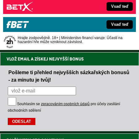
Vsaď teď
Vsaď teď
Hrajte zodpovědně. 18+ | Ministerstvo financí varuje: Účastí na
hazardní hře může vzniknout závislost.
VLOŽ EMAIL A ZÍSKEJ NEJVYŠŠÍ BONUS
Pošleme ti přehled nejvyšších sázkařských bonusů
- za minutu je tvůj!
Souhlasím se
zpracováním osobních údajů
pro účely zasílání
obchodních sdělení