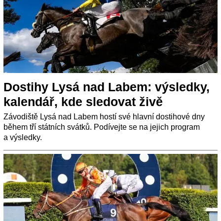
Dostihy Lysá nad Labem: výsledky,
kalendář, kde sledovat živě
Závodiště Lysá nad Labem hostí své hlavní dostihové dny
během tří státních svátků. Podívejte se na jejich program
a výsledky.