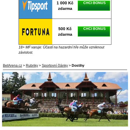
1 000 Kč
CHCI BONUS
zdarma
500 Kč
CHCI BONUS
zdarma
18+ MF varuje: Účastí na hazardní hře může vzniknout
závislost.
BetArena.cz
>
Rubriky
>
Sportovní články
>
Dostihy