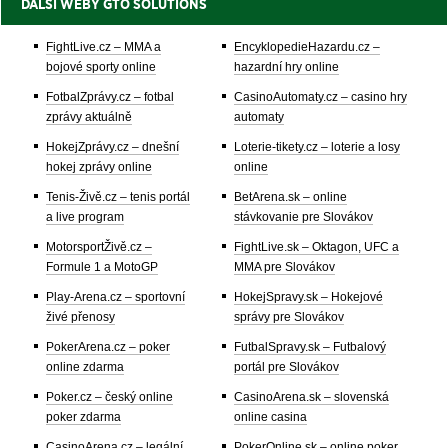
DALŠÍ WEBY GTO SOLUTIONS
FightLive.cz – MMA a
EncyklopedieHazardu.cz –
bojové sporty online
hazardní hry online
FotbalZprávy.cz – fotbal
CasinoAutomaty.cz – casino hry
zprávy aktuálně
automaty
HokejZprávy.cz – dnešní
Loterie-tikety.cz – loterie a losy
hokej zprávy online
online
Tenis-Živě.cz – tenis portál
BetArena.sk – online
a live program
stávkovanie pre Slovákov
MotorsportŽivě.cz –
FightLive.sk – Oktagon, UFC a
Formule 1 a MotoGP
MMA pre Slovákov
Play-Arena.cz – sportovní
HokejSpravy.sk – Hokejové
živé přenosy
správy pre Slovákov
PokerArena.cz – poker
FutbalSpravy.sk – Futbalový
online zdarma
portál pre Slovákov
Poker.cz – český online
CasinoArena.sk – slovenská
poker zdarma
online casina
CasinoArena.cz – legální
PokerOnline.sk – online poker