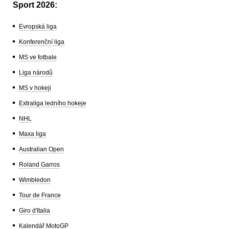
Sport 2026:
Evropská liga
Konferenční liga
MS ve fotbale
Liga národů
MS v hokeji
Extraliga ledního hokeje
NHL
Maxa liga
Australian Open
Roland Garros
Wimbledon
Tour de France
Giro d'Italia
Kalendář MotoGP