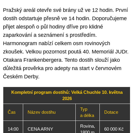
Pražský areál otevře své brány už ve 12 hodin. První
dostih odstartuje přesně ve 14 hodin. Doporučujeme
přijet alespoň o půl hodiny dříve pro klidné
zaparkování a seznámení s prostředím.
Harmonogram nabízí celkem osm rovinových
zkoušek. Velkou pozornost poutá 40. Memoriál JUDr.
Otakara Frankenbergera. Tento dostih slouží jako
důležitá prověrka pro adepty na start v červnovém
Českém Derby.
Kompletní program dostihů: Velká Chuchle 10. května
2026
Typ
Čas
Název dostihu
Dotace
a délka
Rovina,
14:00
CENA ARNY
60 000 Kč
1800 m