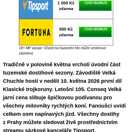
1 000 Kč
CHCI BONUS
zdarma
500 Kč
CHCI BONUS
zdarma
18+ MF varuje: Účastí na hazardní hře může vzniknout
závislost.
Tradičně v polovině května vrcholí úvodní část
tuzemské dostihové sezony. Závodiště Velká
Chuchle hostí v neděli 10. května 2026 první díl
Klasické trojkoruny. Letošní 105. Conseq Velká
jarní cena slibuje špičkovou podívanou pro
všechny milovníky rychlých koní. Fanoušci uvidí
celkem osm napínavých jízd. Všechny dostihy
z Prahy můžete sledovat živě prostřednictvím
streamu sázkové kanceláře Tipsport.