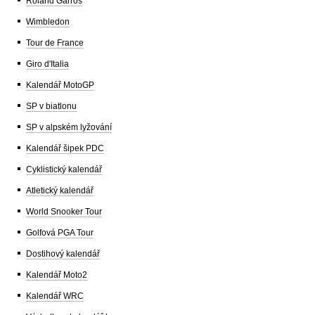
Roland Garros
Wimbledon
Tour de France
Giro d'Italia
Kalendář MotoGP
SP v biatlonu
SP v alpském lyžování
Kalendář šipek PDC
Cyklistický kalendář
Atletický kalendář
World Snooker Tour
Golfová PGA Tour
Dostihový kalendář
Kalendář Moto2
Kalendář WRC