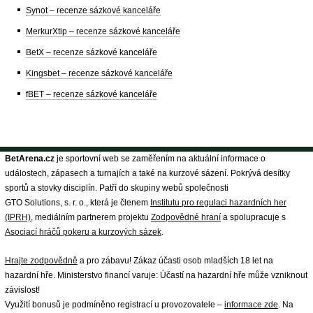
Synot – recenze sázkové kanceláře
MerkurXtip – recenze sázkové kanceláře
BetX – recenze sázkové kanceláře
Kingsbet – recenze sázkové kanceláře
fBET – recenze sázkové kanceláře
BetArena.cz
je sportovní web se zaměřením na aktuální informace o
událostech, zápasech a turnajích a také na kurzové sázení. Pokrývá desítky
sportů a stovky disciplín. Patří do skupiny webů společnosti
GTO Solutions, s. r. o., která je členem
Institutu pro regulaci hazardních her
(IPRH)
, mediálním partnerem projektu
Zodpovědné hraní
a spolupracuje s
Asociací hráčů pokeru a kurzových sázek
.
Hrajte zodpovědně
a pro zábavu! Zákaz účasti osob mladších 18 let na
hazardní hře. Ministerstvo financí varuje: Účastí na hazardní hře může vzniknout
závislost!
Využití bonusů je podmíněno registrací u provozovatele –
informace zde
. Na