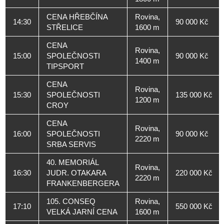
CENA HŘEBČÍNA
Rovina,
14:30
90 000 Kč
STŘELICE
1600 m
CENA
Rovina,
15:00
SPOLEČNOSTI
90 000 Kč
1400 m
TIPSPORT
CENA
Rovina,
15:30
SPOLEČNOSTI
135 000 Kč
1200 m
CROY
CENA
Rovina,
16:00
SPOLEČNOSTI
90 000 Kč
2220 m
SRBA SERVIS
40. MEMORIÁL
Rovina,
16:30
JUDR. OTAKARA
220 000 Kč
2220 m
FRANKENBERGERA
105. CONSEQ
Rovina,
17:10
550 000 Kč
VELKÁ JARNÍ CENA
1600 m