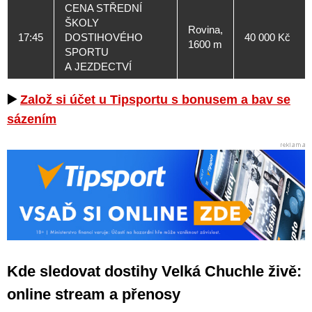
CENA STŘEDNÍ
ŠKOLY
Rovina,
17:45
DOSTIHOVÉHO
40 000 Kč
1600 m
SPORTU
A JEZDECTVÍ
▶️
Založ si účet u Tipsportu s bonusem a bav se
sázením
Kde sledovat dostihy Velká Chuchle živě:
online stream a přenosy