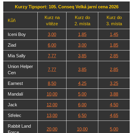
Kurzy Tipsport: 105. Conseq Velká jarní cena 2026
Kurz na
Kurz do
Kurz do
Kůň
vítěze
2. místa
3. místa
Iceni Boy
3,00
1,85
1,45
Ziad
6,00
3,00
1,85
Mia Sally
7,77
3,85
2,85
Union Helper
7,77
3,85
2,85
Cen
Earnest
8,50
4,25
3,25
Mandalí
10,00
5,00
3,88
Jack
12,00
6,00
4,50
Střelec
13,00
6,50
4,65
Rabbit Land
20,00
10,00
5,00
Force