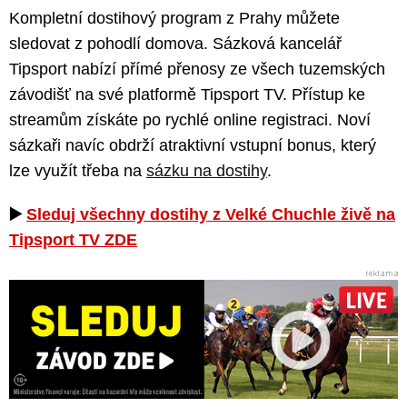
Kompletní dostihový program z Prahy můžete
sledovat z pohodlí domova. Sázková kancelář
Tipsport nabízí přímé přenosy ze všech tuzemských
závodišť na své platformě Tipsport TV. Přístup ke
streamům získáte po rychlé online registraci. Noví
sázkaři navíc obdrží atraktivní vstupní bonus, který
lze využít třeba na
sázku na dostihy
.
▶️
Sleduj všechny dostihy z Velké Chuchle živě na
Tipsport TV ZDE