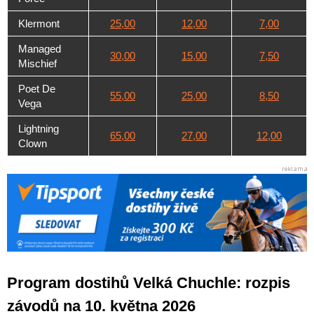
Klermont
25,00
12,00
7,00
Managed
30,00
15,00
7,50
Mischief
Poet De
55,00
25,00
8,50
Vega
Lightning
65,00
27,00
12,00
Clown
Program dostihů Velká Chuchle: rozpis
závodů na 10. května 2026