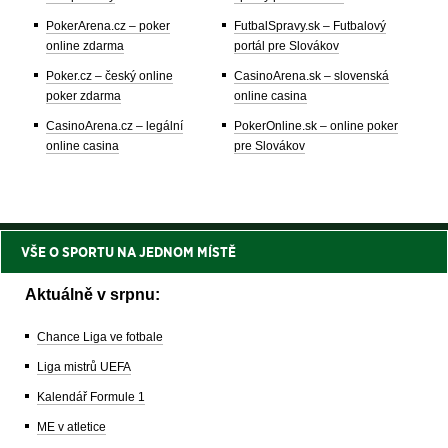
PokerArena.cz – poker
FutbalSpravy.sk – Futbalový
online zdarma
portál pre Slovákov
Poker.cz – český online
CasinoArena.sk – slovenská
poker zdarma
online casina
CasinoArena.cz – legální
PokerOnline.sk – online poker
online casina
pre Slovákov
VŠE O SPORTU NA JEDNOM MÍSTĚ
Aktuálně v srpnu:
Chance Liga ve fotbale
Liga mistrů UEFA
Kalendář Formule 1
ME v atletice