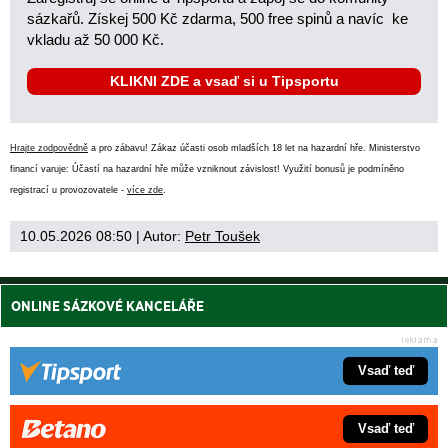
sázkařů. Získej 500 Kč zdarma, 500 free spinů a navíc ke
vkladu až 50 000 Kč.
KLIKNI ZDE a vsaď si u Tipsportu
Hrajte zodpovědně
a pro zábavu! Zákaz účasti osob mladších 18 let na hazardní hře. Ministerstvo
financí varuje: Účastí na hazardní hře může vzniknout závislost! Využití bonusů je podmíněno
registrací u provozovatele -
více zde
.
10.05.2026 08:50
| Autor:
Petr Toušek
ONLINE SÁZKOVÉ KANCELÁŘE
Vsaď teď
Vsaď teď