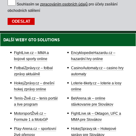
Souhlasím se
zpracováním osobních údajů
pro účely zasílání
obchodních sdělení
DALŠÍ WEBY GTO SOLUTIONS
FightLive.cz – MMA a
EncyklopedieHazardu.cz –
bojové sporty online
hazardní hry online
FotbalZprávy.cz – fotbal
CasinoAutomaty.cz – casino hry
zprávy aktuálně
automaty
HokejZprávy.cz – dnešní
Loterie-tikety.cz – loterie a losy
hokej zprávy online
online
Tenis-Živě.cz – tenis portál
BetArena.sk – online
a live program
stávkovanie pre Slovákov
MotorsportŽivě.cz –
FightLive.sk – Oktagon, UFC a
Formule 1 a MotoGP
MMA pre Slovákov
Play-Arena.cz – sportovní
HokejSpravy.sk – Hokejové
živé přenosy
správy pre Slovákov