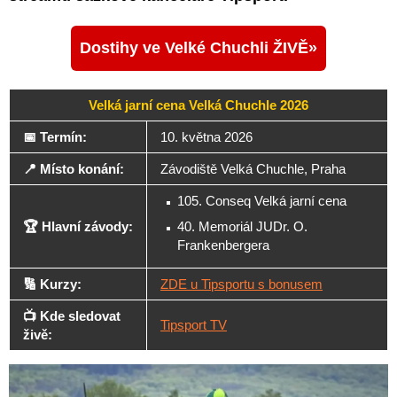
Dostihy ve Velké Chuchli ŽIVĚ
Velká jarní cena Velká Chuchle 2026
📅 Termín:
10. května 2026
📍 Místo konání:
Závodiště Velká Chuchle, Praha
105. Conseq Velká jarní cena
🏆 Hlavní závody:
40. Memoriál JUDr. O.
Frankenbergera
🔢 Kurzy:
ZDE u Tipsportu s bonusem
📺 Kde sledovat
Tipsport TV
živě: