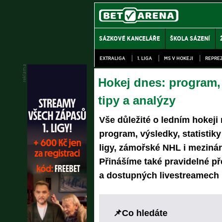
SÁZKOVÉ KANCELÁŘE
ŠKOLA SÁZENÍ
EXTRALIGA
1. LIGA
MS V HOKEJI
REPRE
Hokej dnes: program, 
tipy a analýzy
Vše důležité o ledním hokeji 
program, výsledky, statistiky
ligy, zámořské NHL i mezinár
Přinášíme také pravidelné p
a dostupných livestreamech 
Co hledáte