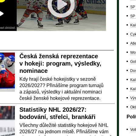
SP 
SP 
Kal
Cyk
Atl
Wor
Česká ženská reprezentace
Gol
v hokeji: program, výsledky,
nominace
Dos
Kdy hrají české hokejistky v sezoně
Kal
2026/2027? Přinášíme program turnajů
Ka
a zápasů, výsledky i aktuální nominaci
české ženské hokejové reprezentace.
Výs
Okt
Statistiky NHL 2026/27:
bodování, střelci, brankáři
Poli
Všechny důležité statistiky hokejové NHL
Vol
2026/27 na jednom místě. Přinášíme vám