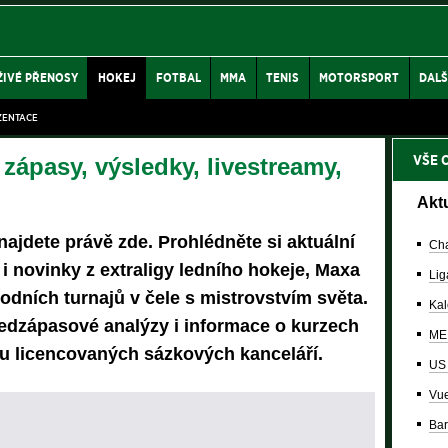
ŽIVÉ PŘENOSY
HOKEJ
FOTBAL
MMA
TENIS
MOTORSPORT
DALŠ
ZENTACE
VŠE 
zápasy, výsledky, livestreamy,
Akt
najdete právě zde. Prohlédněte si aktuální
Cha
 i novinky z extraligy ledního hokeje, Maxa
Lig
odních turnajů v čele s mistrovstvím světa.
Kal
ředzápasové analýzy i informace o kurzech
ME 
u licencovaných sázkových kanceláří.
US
Vue
Bar