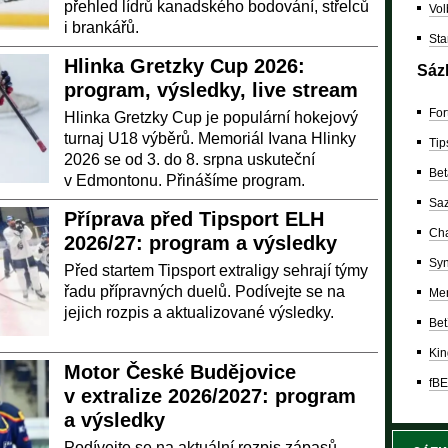
přehled lídrů kanadského bodování, střelců
Vol
i brankářů.
Sta
Hlinka Gretzky Cup 2026:
Sáz
program, výsledky, live stream
For
Hlinka Gretzky Cup je populární hokejový
turnaj U18 výběrů. Memoriál Ivana Hlinky
Tip
2026 se od 3. do 8. srpna uskuteční
Bet
v Edmontonu. Přinášíme program.
Saz
Příprava před Tipsport ELH
Cha
2026/27: program a výsledky
Syn
Před startem Tipsport extraligy sehrají týmy
řadu přípravných duelů. Podívejte se na
Mer
jejich rozpis a aktualizované výsledky.
Bet
Kin
Motor České Budějovice
fBE
v extralize 2026/2027: program
a výsledky
Podívejte se na aktuální rozpis zápasů