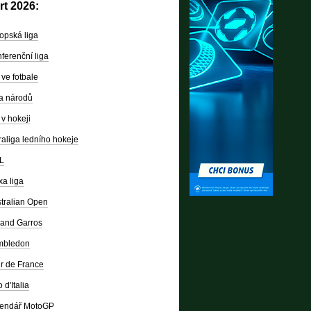
rt 2026:
opská liga
ferenční liga
ve fotbale
a národů
v hokeji
raliga ledního hokeje
L
a liga
tralian Open
and Garros
mbledon
r de France
 d'Italia
lendář MotoGP