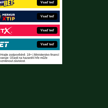
Vsaď teď
Vsaď teď
Vsaď teď
Vsaď teď
Hrajte zodpovědně. 18+ | Ministerstvo financí
varuje: Účastí na hazardní hře může
vzniknout závislost.