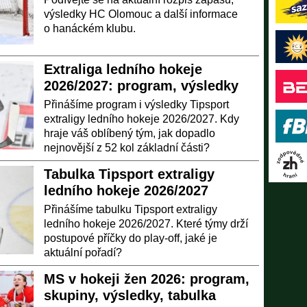
výsledky HC Olomouc a další informace
o hanáckém klubu.
Extraliga ledního hokeje
2026/2027: program, výsledky
Přinášíme program i výsledky Tipsport
extraligy ledního hokeje 2026/2027. Kdy
hraje váš oblíbený tým, jak dopadlo
nejnovější z 52 kol základní části?
Tabulka Tipsport extraligy
ledního hokeje 2026/2027
Přinášíme tabulku Tipsport extraligy
ledního hokeje 2026/2027. Které týmy drží
postupové příčky do play-off, jaké je
aktuální pořadí?
MS v hokeji žen 2026: program,
skupiny, výsledky, tabulka