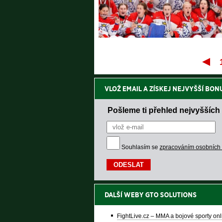
VLOŽ EMAIL A ZÍSKEJ NEJVYŠŠÍ BON
Pošleme ti přehled nejvyšších 
Souhlasím se
zpracováním osobních
DALŠÍ WEBY GTO SOLUTIONS
FightLive.cz – MMA a bojové sporty onl