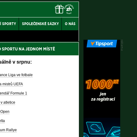
Í SPORTY
SPOLEČENSKÉ SÁZKY
O NÁS
O SPORTU NA JEDNOM MÍSTĚ
uálně v srpnu:
nce Liga ve fotbale
a mistrů UEFA
endář Formule 1
v atletice
 Open
lta
um Rallye