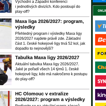
Východní a Západní konferenci
i jednotlivých divizích. Kdo postoupí do
ONLI
play-off?
Maxa liga 2026/2027: program,
výsledky
Přehledný program i výsledky Maxa ligy
2026/2027 najdete právě zde. Základní
část 1. české hokejové ligy trvá 52 kol, jak
dopadlo to nejnovější?
Tabulka Maxa ligy 2026/2027
Aktuální tabulka Maxa ligy 2026/2027.
Jaké je pořadí všech 14 týmů 1. české
hokejové ligy, kdo má nakročeno k postupu
do play-off?
HC Olomouc v extralize
2026/2027: program a výsledky
Podívejte se na aktuální rozpis zápasů,