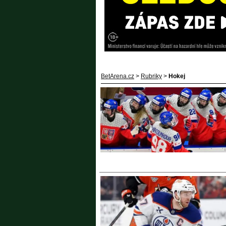
BetArena.cz
>
Rubriky
>
Hokej