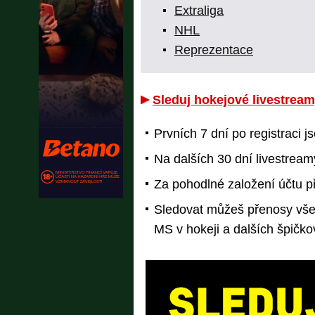
Extraliga
NHL
Reprezentace
Sleduj hokejové livestream
Prvních 7 dní po registraci 
Na dalších 30 dní livestrea
Za pohodlné založení účtu p
Sledovat můžeš přenosy všec
MS v hokeji a dalších špičkov