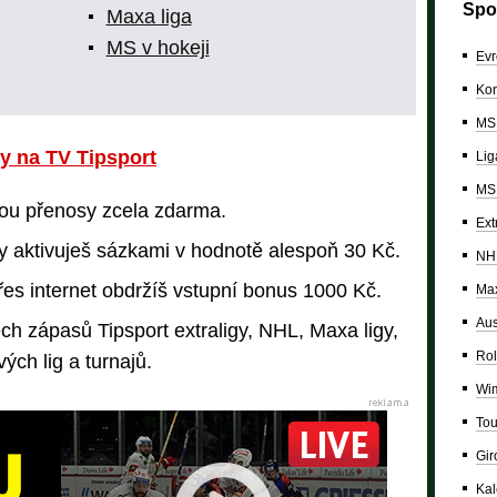
Spo
Maxa liga
MS v hokeji
Evr
Kon
MS 
y na TV Tipsport
Lig
MS 
jsou přenosy zcela zdarma.
Ext
my aktivuješ sázkami v hodnotě alespoň 30 Kč.
NH
řes internet obdržíš vstupní bonus 1000 Kč.
Max
Aus
h zápasů Tipsport extraligy, NHL, Maxa ligy,
Rol
ých lig a turnajů.
Wi
Tou
Giro
Ka