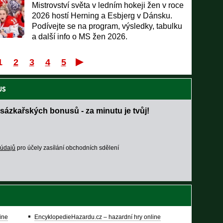
Mistrovství světa v ledním hokeji žen v roce
2026 hostí Herning a Esbjerg v Dánsku.
Podívejte se na program, výsledky, tabulku
a další info o MS žen 2026.
1
2
3
4
5
První
Poslední
US
sázkařských bonusů - za minutu je tvůj!
 údajů
pro účely zasílání obchodních sdělení
ine
EncyklopedieHazardu.cz – hazardní hry online