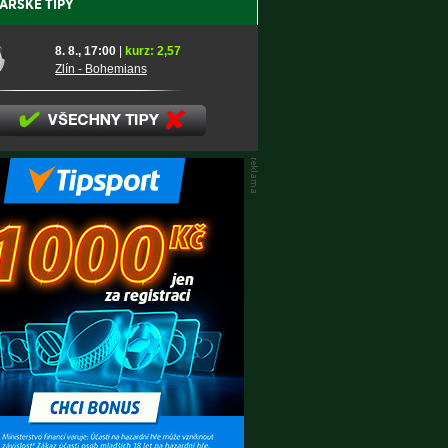
AŘSKÉ TIPY
8. 8., 17:00
|
kurz: 2,57
Zlín - Bohemians