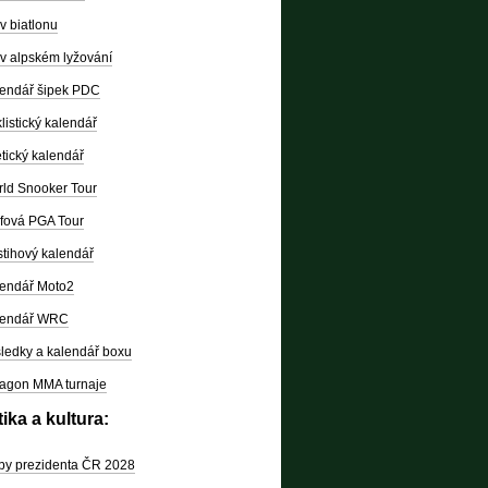
v biatlonu
v alpském lyžování
endář šipek PDC
listický kalendář
etický kalendář
ld Snooker Tour
fová PGA Tour
tihový kalendář
endář Moto2
lendář WRC
ledky a kalendář boxu
agon MMA turnaje
tika a kultura:
by prezidenta ČR 2028