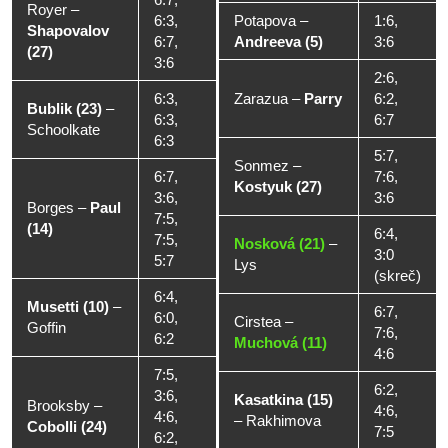
Royer
–
6:3,
Potapova
–
1:6,
Shapovalov
6:7,
Andreeva (5)
3:6
(27)
3:6
2:6,
6:3,
Zarazua
–
Parry
6:2,
Bublik (23)
–
6:3,
6:7
Schoolkate
6:3
5:7,
Sonmez
–
6:7,
7:6,
Kostyuk (27)
3:6,
3:6
Borges
–
Paul
7:5,
(14)
6:4,
7:5,
Nosková (21)
–
3:0
5:7
Lys
(skreč)
6:4,
Musetti (10)
–
6:7,
6:0,
Cirstea
–
Goffin
7:6,
6:2
Muchová (11)
4:6
7:5,
6:2,
3:6,
Kasatkina (15)
Brooksby
–
4:6,
4:6,
–
Rakhimova
Cobolli (24)
7:5
6:2,