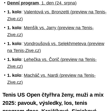
Denní program
, 1. den (24. srpna)
1. kolo
:
Valentová vs. Bronzetti (preview na Tenis-
Zive.cz)
1. kolo
:
Menšík vs. Jarry (preview na Tenis-
Zive.cz)
1. kolo
:
Vondroušová vs. Selekhmeteva (preview
na Tenis-Zive.cz)
1. kolo
:
Lehečka vs. Čorič (preview na Tenis-
Zive.cz)
1. kolo
:
Macháč vs. Nardi (preview na Tenis-
Zive.cz)
Tenis US Open čtyřhra ženy, muži a mix
2025: pavouk, výsledky, los, tenis