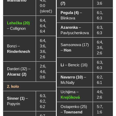
Mannarino
4:6,
(7)
3:6
0:0
(skreč)
Pegula (4)
–
6:1,
Blinkova
6:3
6:4,
Lehečka (20)
6:4,
Azarenka
–
6:3,
–
Collignon
6:4
Pavlyuchenkova
6:3
6:4,
6:4,
Samsonova (17)
Bonzi
–
3:6,
3:6,
–
Hon
Rinderknech
3:6,
2:6
2:6
6:3,
Li
–
Bencic (16)
2:6,
6:3
Darderi (32)
–
4:6,
Alcaraz (2)
0:6
Navarro (10)
–
6:2,
McNally
6:1
2. kolo
Uchijima
–
4:6,
6:3,
Krejčíková
2:6
Sinner (1)
–
6:2,
Popyrin
6:2
Ostapenko (25)
5:7,
–
Townsend
1:6
6:7,