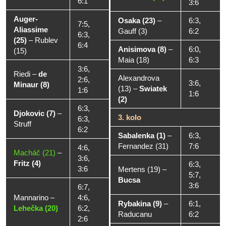
6:1
3:6
Auger-
Osaka (23)
–
6:3,
7:5,
Aliassime
Gauff (3)
6:2
6:3,
(25)
–
Rublev
6:4
Anisimova (8)
–
6:0,
(15)
Maia (18)
6:3
3:6,
Riedi
–
de
Alexandrova
2:6,
3:6,
Minaur (8)
(13)
–
Swiatek
1:6
1:6
(2)
6:3,
Djokovic (7)
–
3. kolo
6:3,
Struff
6:2
Sabalenka (1)
–
6:3,
Fernandez (31)
7:6
4:6,
Macháč (21)
–
3:6,
Fritz (4)
6:3,
3:6
Mertens (19)
–
5:7,
Bucsa
3:6
6:7,
Mannarino
–
4:6,
Rybakina (9)
–
6:1,
Lehečka (20)
6:2,
Raducanu
6:2
2:6