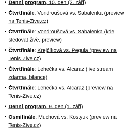
Denní program
, 10. den (2. září)
Čtvrtfinále
:
Vondroušová vs. Sabalenka (preview
na Tenis-Zive.cz)
Čtvrtfinále
:
Vondroušová vs. Sabalenka (kde
sledovat živě, preview)
Čtvrtfinále
:
Krejčíková vs. Pegula (preview na
Tenis-Zive.cz)
Čtvrtfinále
:
Lehečka vs. Alcaraz (live stream
zdarma, bilance)
Čtvrtfinále
:
Lehečka vs. Alcaraz (preview na
Tenis-Zive.cz)
Denní program
, 9. den (1. září)
Osmifinále
:
Muchová vs. Kostyuk (preview na
Tenis-Zive.cz)