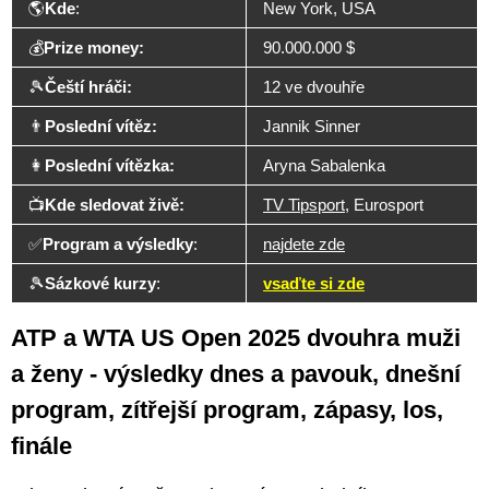
🌎
Kde
:
New York, USA
💰
Prize money:
90.000.000 $
🎾
Čeští hráči:
12 ve dvouhře
👨
Poslední vítěz:
Jannik Sinner
👩
Poslední vítězka:
Aryna Sabalenka
📺
Kde sledovat živě:
TV Tipsport
, Eurosport
✅
Program a výsledky
:
najdete zde
🎾
Sázkové kurzy
:
vsaďte si zde
ATP a WTA US Open 2025 dvouhra muži
a ženy - výsledky dnes a pavouk, dnešní
program, zítřejší program, zápasy, los,
finále