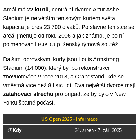
Areál má
22 kurtů
, centrální dvorec Artur Ashe
Stadium je největším tenisovým kurtem světa –
kapacita je přes 23 700 diváků. Po slavné tenistce se
areál jmenuje od roku 2006 a jak známo, je po ní
pojmenován
i BJK Cup
, ženský týmová soutěž.
Dalšími obrovskými kurty jsou Louis Armstrong
Stadium (14 000), který byl po rekonstrukci
znovuotevřen v roce 2018, a Grandstand, kde se
vměstná více než 8 tisíc lidí. Dva největší dvorce mají
zatahovací střechu
pro případ, že by bylo v New
Yorku špatné počasí.
US Open 2025 - informace
🕒
Kdy
:
24. srpen - 7. září 2025