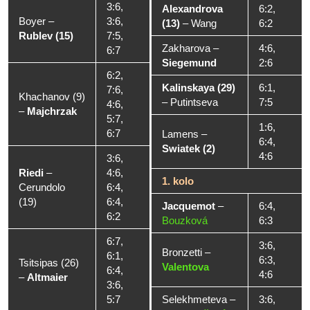
3:6,
Alexandrova
6:2,
Boyer
–
3:6,
(13)
–
Wang
6:2
Rublev (15)
7:5,
Zakharova
–
4:6,
6:7
Siegemund
2:6
6:2,
Kalinskaya (29)
6:1,
7:6,
Khachanov (9)
–
Putintseva
7:5
4:6,
–
Majchrzak
5:7,
1:6,
6:7
Lamens
–
6:4,
Swiatek (2)
4:6
3:6,
Riedi
–
4:6,
1. kolo
Cerundolo
6:4,
(19)
6:4,
Jacquemot
–
6:4,
6:2
Bouzková
6:3
6:7,
3:6,
Bronzetti
–
6:1,
6:3,
Tsitsipas (26)
Valentova
6:4,
4:6
–
Altmaier
3:6,
5:7
Selekhmeteva
–
3:6,