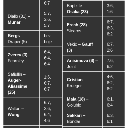
6:7
Baptiste
–
3:6,
Osaka (23)
1:6
5:7,
Diallo (31)
–
3:6,
6:7,
Munar
Frech (28)
–
5:7
6:3,
Stearns
6:2
Bergs
–
bez
Draper (5)
boje
Vekic
–
Gauff
6:7,
(3)
2:6
6:4,
Zverev (3)
–
6:4,
Anisimova (8)
–
7:6,
Fearnley
6:4
Joint
6:2
Safiullin
–
4:6,
1:6,
Cristian
–
Auger-
6:2,
6:7,
Krueger
Aliassime
6:2
6:7
(25)
Maia (18)
–
6:1,
6:7,
Golubic
6:4
Walton
–
2:6,
Wong
6:4,
Sakkari
–
6:3,
4:6
Bondar
6:1