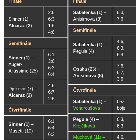
Finále
Finále
2:6,
Sabalenka (1)
–
6:3,
Sinner (1)
–
6:3,
Anisimova (8)
7:6
Alcaraz (2)
1:6,
Semifinále
4:6
4:6,
Semifinále
Sabalenka (1)
–
6:3,
Pegula (4)
6:1,
6:4
Sinner (1)
–
3:6,
Auger-
7:6,
6:3,
Osaka (23)
–
Aliassime (25)
6:7,
6:4
Anisimova (8)
3:6
4:6,
Djokovic (7)
–
Čtvrtfinále
6:7,
Alcaraz (2)
2:6
Sabalenka (1)
–
bez
Vondroušová
boje
Čtvrtfinále
Pegula (4)
–
6:3,
6:1,
Sinner (1)
–
Krejčíková
6:3
6:4,
Musetti (10)
6:2
Muchová (11)
–
4:6,