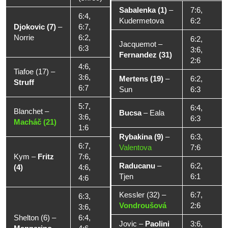
Sabalenka (1)
–
7:6,
6:4,
Kudermetova
6:2
Djokovic (7)
–
6:7,
Norrie
6:2,
6:2,
Jacquemot
–
6:3
3:6,
Fernandez (31)
2:6
4:6,
Tiafoe (17)
–
3:6,
Mertens (19)
–
6:2,
Struff
6:7
Sun
6:3
5:7,
6:4,
Blanchet
–
Bucsa
–
Eala
3:6,
6:3
Macháč (21)
1:6
Rybakina (9)
–
6:3,
6:7,
Valentova
7:6
Kym
–
Fritz
7:6,
Raducanu
–
6:2,
(4)
4:6,
Tjen
6:1
4:6
Kessler (32)
–
6:7,
6:3,
Vondroušová
2:6
3:6,
Shelton (6)
–
6:4,
Jovic
–
Paolini
3:6,