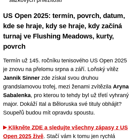
sázkových příležitostí
US Open 2025: termín, povrch, datum,
kde se hraje, kdy se hraje, kdy začíná
turnaj ve Flushing Meadows, kurty,
povrch
Termín už 145. ročníku tenisového US Open 2025
je znovu na přelomu srpna a září. Loňský vítěz
Jannik Sinner
zde získal svou druhou
grandslamovou trofej, mezi ženami zvítězila
Aryna
Sabalenka
, pro kterou to tehdy byl už třetí vyhraný
major. Dokáží Ital a Běloruska své tituly obhájit?
Soupeřů budou mít opravdu spoustu.
Klikněte ZDE a sledujte všechny zápasy z US
Open 2025 živě
. Stačí vám k tomu jen rychlá