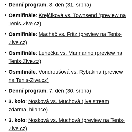
Denní program
, 8. den (31. srpna)
Osmifinále
:
Krejčíková vs. Townsend (preview na
Tenis-Zive.cz)
Osmifinále
:
Macháč vs. Fritz (preview na Tenis-
Zive.cz)
Osmifinále
:
Lehečka vs. Mannarino (preview na
Tenis-Zive.cz)
Osmifinále
:
Vondroušová vs. Rybakina (preview
na Tenis-Zive.cz)
Denní program
, 7. den (30. srpna)
3. kolo
:
Nosková vs. Muchová (live stream
zdarma, bilance)
3. kolo
:
Nosková vs. Muchová (preview na Tenis-
Zive.cz)