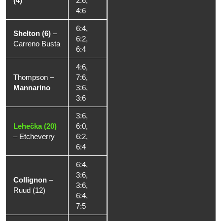
(4)
2:6,
4:6
6:4,
Shelton (6)
–
6:2,
Carreno Busta
6:4
4:6,
Thompson
–
7:6,
Mannarino
3:6,
3:6
3:6,
Lehečka (20)
6:0,
–
Etcheverry
6:2,
6:4
6:4,
3:6,
Collignon
–
3:6,
Ruud (12)
6:4,
7:5