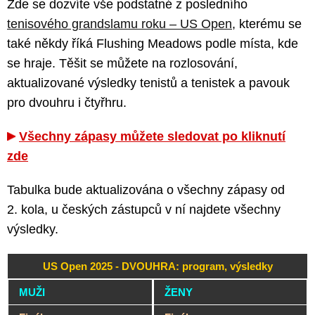
Zde se dozvíte vše podstatné z posledního
tenisového grandslamu roku – US Open
, kterému se
také někdy říká Flushing Meadows podle místa, kde
se hraje. Těšit se můžete na rozlosování,
aktualizované výsledky tenistů a tenistek a pavouk
pro dvouhru i čtyřhru.
Všechny zápasy můžete sledovat po kliknutí
zde
Tabulka bude aktualizována o všechny zápasy od
2. kola, u českých zástupců v ní najdete všechny
výsledky.
US Open 2025 - DVOUHRA: program, výsledky
MUŽI
ŽENY