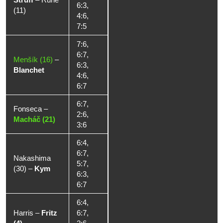
6:3,
(11)
4:6,
7:5
7:6,
6:7,
Menšík (16)
–
6:3,
Blanchet
4:6,
6:7
6:7,
Fonseca
–
2:6,
Macháč (21)
3:6
6:4,
6:7,
Nakashima
5:7,
(30)
–
Kym
6:3,
6:7
6:4,
Harris
–
Fritz
6:7,