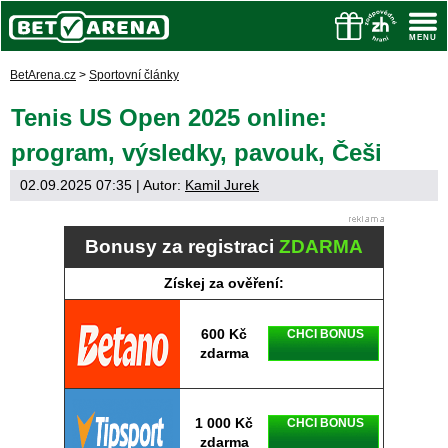
BetArena.cz
>
Sportovní články
Tenis US Open 2025 online:
program, výsledky, pavouk, Češi
02.09.2025 07:35
| Autor:
Kamil Jurek
Bonusy za registraci
ZDARMA
Získej za ověření:
600 Kč
CHCI BONUS
zdarma
1 000 Kč
CHCI BONUS
zdarma