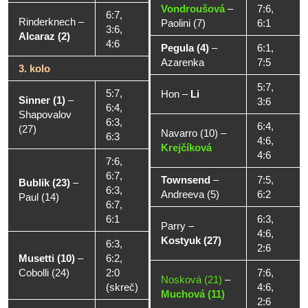
Vondroušová
–
7:6,
6:7,
Rinderknech
–
Paolini (7)
6:1
3:6,
Alcaraz (2)
4:6
Pegula (4)
–
6:1,
Azarenka
7:5
3. kolo
5:7,
5:7,
Hon
–
Li
Sinner (1)
–
3:6
6:4,
Shapovalov
6:3,
6:4,
(27)
Navarro (10)
–
6:3
4:6,
Krejčíková
4:6
7:6,
6:7,
Townsend
–
7:5,
Bublik (23)
–
6:3,
Andreeva (5)
6:2
Paul (14)
6:7,
6:1
6:3,
Parry
–
4:6,
Kostyuk (27)
6:3,
2:6
Musetti (10)
–
6:2,
Cobolli (24)
2:0
7:6,
Nosková (21)
–
(skreč)
4:6,
Muchová (11)
2:6