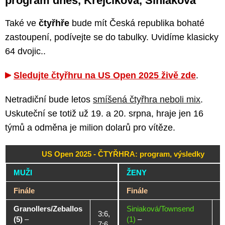
program dnes, Krejčíková, Siniaková
Také ve
čtyřhře
bude mít Česká republika bohaté
zastoupení, podívejte se do tabulky. Uvidíme klasicky
64 dvojic..
Sledujte čtyřhru na US Open 2025 živě zde
.
Netradiční bude letos
smíšená čtyřhra neboli mix
.
Uskuteční se totiž už 19. a 20. srpna, hraje jen 16
týmů a odměna je milion dolarů pro vítěze.
US Open 2025 - ČTYŘHRA: program, výsledky
MUŽI
ŽENY
Finále
Finále
Granollers/Zeballos
Siniaková/Townsend
3:6,
(5)
–
(1)
–
4
7:6,