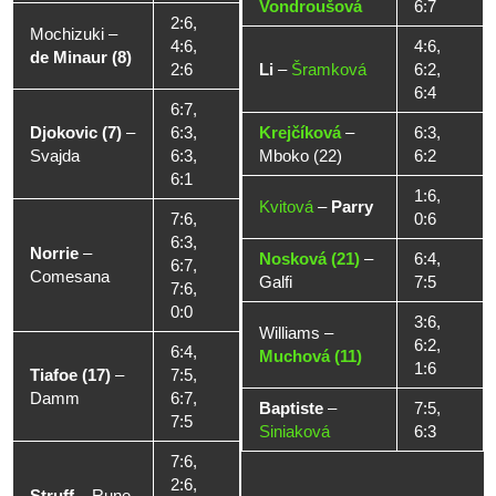
Vondroušová
6:7
2:6,
Mochizuki
–
4:6,
4:6,
de Minaur (8)
2:6
Li
–
Šramková
6:2,
6:4
6:7,
Djokovic (7)
–
6:3,
Krejčíková
–
6:3,
Svajda
6:3,
Mboko (22)
6:2
6:1
1:6,
Kvitová
–
Parry
7:6,
0:6
6:3,
Norrie
–
Nosková (21)
–
6:4,
6:7,
Comesana
Galfi
7:5
7:6,
0:0
3:6,
Williams
–
6:2,
6:4,
Muchová (11)
1:6
Tiafoe (17)
–
7:5,
Damm
6:7,
Baptiste
–
7:5,
7:5
Siniaková
6:3
7:6,
2:6,
Struff
–
Rune