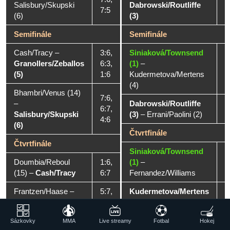
Salisbury/Skupski
Dabrowski/Routliffe
4
7:5
(6)
(3)
Semifinále
Semifinále
Cash/Tracy
–
3:6,
Siniaková/Townsend
Granollers/Zeballos
6:3,
(1)
–
6
(5)
1:6
Kudermetova/Mertens
7
(4)
Bhambri/Venus (14)
7:6,
–
Dabrowski/Routliffe
6
6:7,
Salisbury/Skupski
(3)
–
Errani/Paolini (2)
6
4:6
(6)
Čtvrtfinále
Čtvrtfinále
Siniaková/Townsend
6
Doumbia/Reboul
1:6,
(1)
–
6
(15)
–
Cash/Tracy
6:7
Fernandez/Williams
Frantzen/Haase
–
5:7,
Kudermetova/Mertens
6
Granollers/Zeballos
6:3,
(4)
–
6
(5)
3:6
Andreeva/Shnaider (5)
Sázkovky
MMA
Live streamy
Fotbal
Hokej