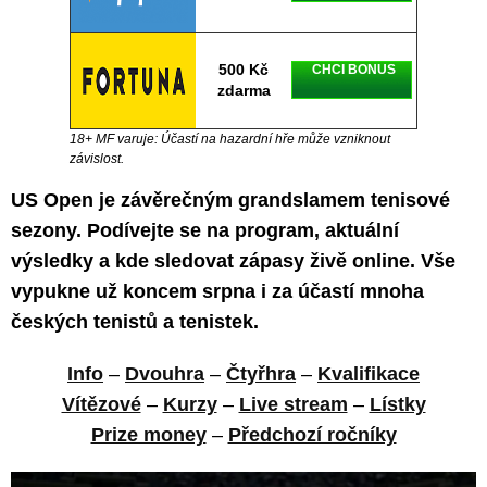
500 Kč
CHCI BONUS
zdarma
18+ MF varuje: Účastí na hazardní hře může vzniknout
závislost.
US Open je závěrečným grandslamem tenisové
sezony. Podívejte se na program, aktuální
výsledky a kde sledovat zápasy živě online. Vše
vypukne už koncem srpna i za účastí mnoha
českých tenistů a tenistek.
Info
–
Dvouhra
–
Čtyřhra
–
Kvalifikace
Vítězové
–
Kurzy
–
Live stream
–
Lístky
Prize money
–
Předchozí ročníky