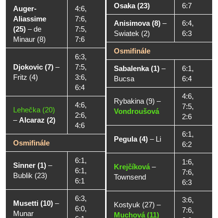
Osaka (23)
6:7
Auger-
4:6,
Aliassime
7:6,
Anisimova (8)
–
6:4,
(25)
–
de
7:5,
Swiatek (2)
6:3
Minaur (8)
7:6
Osmifinále
6:3,
Djokovic (7)
–
7:5,
Sabalenka (1)
–
6:1,
Fritz (4)
3:6,
Bucsa
6:4
6:4
4:6,
Rybakina (9)
–
4:6,
7:5,
Lehečka (20)
Vondroušová
2:6,
2:6
–
Alcaraz (2)
4:6
6:1,
Pegula (4)
–
Li
Osmifinále
6:2
6:1,
1:6,
Sinner (1)
–
Krejčíková
–
6:1,
7:6,
Bublik (23)
Townsend
6:1
6:3
6:3,
3:6,
Musetti (10)
–
Kostyuk (27)
–
6:0,
7:6,
Munar
Muchová (11)