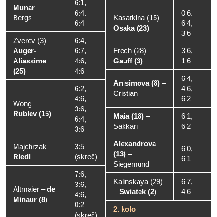
6:1,
Munar
–
6:4,
0:6,
Bergs
Kasatkina (15)
–
6:4
6:4,
Osaka (23)
3:6
Zverev (3)
–
6:4,
Auger-
6:7,
Frech (28)
–
3:6,
Aliassime
4:6,
Gauff (3)
1:6
(25)
4:6
6:4,
Anisimova (8)
–
6:2,
4:6,
Cristian
4:6,
6:2
Wong
–
3:6,
Rublev (15)
Maia (18)
–
6:1,
6:4,
Sakkari
6:2
3:6
Alexandrova
Majchrzak
–
3:5
6:0,
(13)
–
Riedi
(skreč)
6:1
Siegemund
7:6,
Kalinskaya (29)
6:7,
3:6,
Altmaier
–
de
–
Swiatek (2)
4:6
4:6,
Minaur (8)
0:2
2. kolo
(skreč)