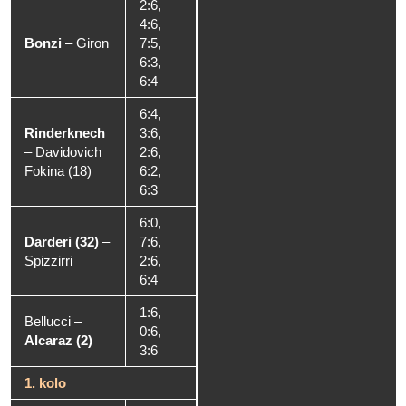
2:6,
4:6,
Bonzi
–
Giron
7:5,
6:3,
6:4
6:4,
Rinderknech
3:6,
–
Davidovich
2:6,
Fokina (18)
6:2,
6:3
6:0,
Darderi (32)
–
7:6,
Spizzirri
2:6,
6:4
1:6,
Bellucci
–
0:6,
Alcaraz (2)
3:6
1. kolo