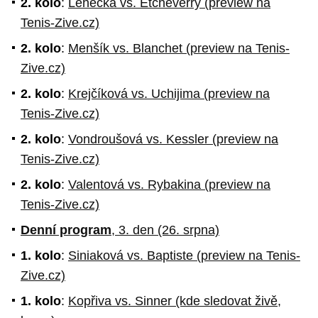
2. kolo
:
Lehečka vs. Etcheverry (preview na
Tenis-Zive.cz)
2. kolo
:
Menšík vs. Blanchet (preview na Tenis-
Zive.cz)
2. kolo
:
Krejčíková vs. Uchijima (preview na
Tenis-Zive.cz)
2. kolo
:
Vondroušová vs. Kessler (preview na
Tenis-Zive.cz)
2. kolo
:
Valentová vs. Rybakina (preview na
Tenis-Zive.cz)
Denní program
, 3. den (26. srpna)
1. kolo
:
Siniaková vs. Baptiste (preview na Tenis-
Zive.cz)
1. kolo
:
Kopřiva vs. Sinner (kde sledovat živě,