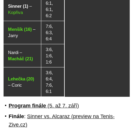
6:1,
Sinner (1)
–
6:1,
Kopřiva
6:2
7:6,
Menšík (16)
–
6:3,
Jarry
6:4
3:6,
Nardi
–
1:6,
Macháč (21)
1:6
3:6,
Lehečka (20)
6:4,
–
Coric
7:6,
6:1
Program finále
(5. až 7. září)
Finále
:
Sinner vs. Alcaraz (preview na Tenis-
Zive.cz)