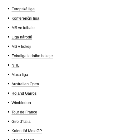
Evropská liga
Konferenční liga
MS ve fotbale
Liga národů
MS v hokeji
Extraliga ledního hokeje
NHL
Maxa liga
Australian Open
Roland Garros
Wimbledon
Tour de France
Giro d'Italia
Kalendář MotoGP