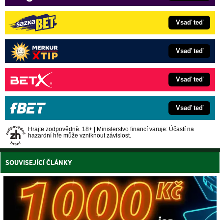
Vsaď teď
Vsaď teď
Vsaď teď
Vsaď teď
Hrajte zodpovědně. 18+ | Ministerstvo financí varuje: Účastí na
hazardní hře může vzniknout závislost.
SOUVISEJÍCÍ ČLÁNKY