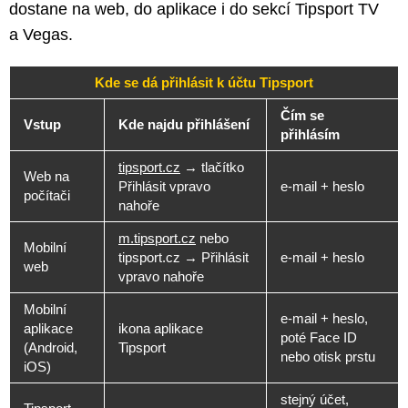
dostane na web, do aplikace i do sekcí Tipsport TV
a Vegas.
Kde se dá přihlásit k účtu Tipsport
Čím se
Vstup
Kde najdu přihlášení
přihlásím
tipsport.cz
→ tlačítko
Web na
Přihlásit vpravo
e-mail + heslo
počítači
nahoře
m.tipsport.cz
nebo
Mobilní
tipsport.cz → Přihlásit
e-mail + heslo
web
vpravo nahoře
Mobilní
e-mail + heslo,
aplikace
ikona aplikace
poté Face ID
(Android,
Tipsport
nebo otisk prstu
iOS)
stejný účet,