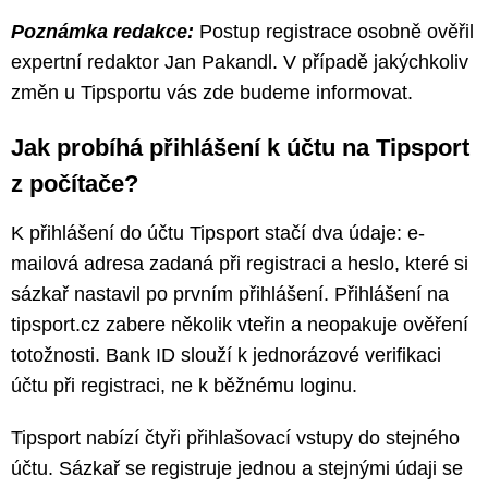
Poznámka redakce:
Postup registrace osobně ověřil
expertní redaktor Jan Pakandl. V případě jakýchkoliv
změn u Tipsportu vás zde budeme informovat.
Jak probíhá přihlášení k účtu na Tipsport
z počítače?
K přihlášení do účtu Tipsport stačí dva údaje: e-
mailová adresa zadaná při registraci a heslo, které si
sázkař nastavil po prvním přihlášení. Přihlášení na
tipsport.cz zabere několik vteřin a neopakuje ověření
totožnosti. Bank ID slouží k jednorázové verifikaci
účtu při registraci, ne k běžnému loginu.
Tipsport nabízí čtyři přihlašovací vstupy do stejného
účtu. Sázkař se registruje jednou a stejnými údaji se