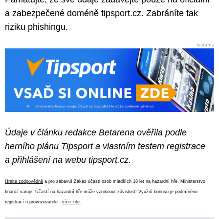
a zabezpečené doméně tipsport.cz. Zabráníte tak
riziku phishingu.
Údaje v článku redakce Betarena ověřila podle
herního plánu Tipsport a vlastním testem registrace
a přihlášení na webu tipsport.cz.
Hrajte zodpovědně
a pro zábavu! Zákaz účasti osob mladších 18 let na hazardní hře. Ministerstvo
financí varuje: Účastí na hazardní hře může vzniknout závislost! Využití bonusů je podmíněno
registrací u provozovatele -
více zde
.