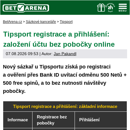
BetArena.cz
>
Sázkové kanceláře
>
Tipsport
Tipsport registrace a přihlášení:
založení účtu bez pobočky online
07.08.2026 09:53
| Autor:
Jan Pakandl
Nový sázkař u Tipsportu získá po registraci
a ověření přes Bank ID uvítací odměnu 500 Netů +
500 free spinů, a to bez nutnosti návštěvy
pobočky.
Tipsport registrace a přihlášení: základní informace
Registrace bez
Informace
Přihlášení
pobočky