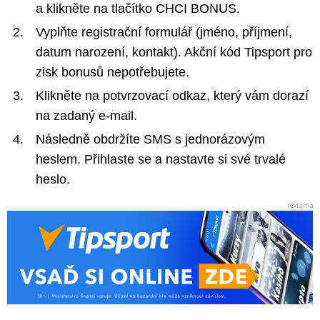
a klikněte na tlačítko CHCI BONUS.
Vyplňte registrační formulář (jméno, příjmení,
datum narození, kontakt). Akční kód Tipsport pro
zisk bonusů nepotřebujete.
Klikněte na potvrzovací odkaz, který vám dorazí
na zadaný e-mail.
Následně obdržíte SMS s jednorázovým
heslem. Přihlaste se a nastavte si své trvalé
heslo.