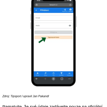
Zdroj: Tipsport / upravil Jan Pakandl
Pamatujte, že své údaje zadávejte pouze na oficiální