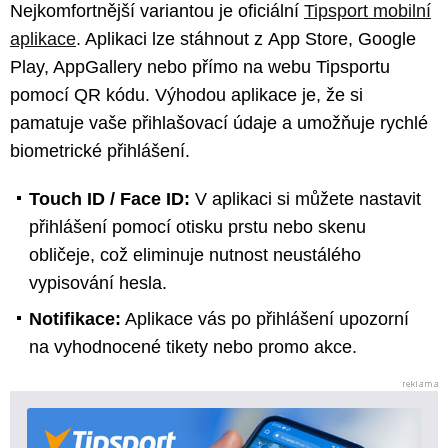
Nejkomfortnější variantou je oficiální
Tipsport mobilní
aplikace
. Aplikaci lze stáhnout z App Store, Google
Play, AppGallery nebo přímo na webu Tipsportu
pomocí QR kódu. Výhodou aplikace je, že si
pamatuje vaše přihlašovací údaje a umožňuje rychlé
biometrické přihlášení.
Touch ID / Face ID:
V aplikaci si můžete nastavit
přihlášení pomocí otisku prstu nebo skenu
obličeje, což eliminuje nutnost neustálého
vypisování hesla.
Notifikace:
Aplikace vás po přihlášení upozorní
na vyhodnocené tikety nebo promo akce.