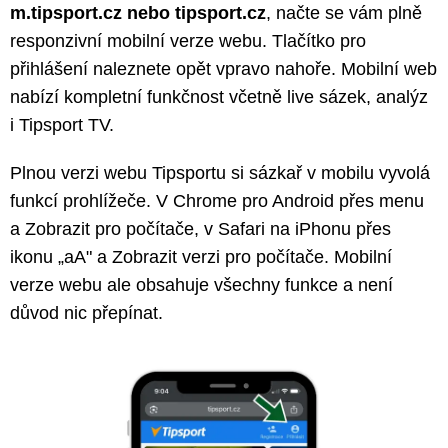
m.tipsport.cz nebo tipsport.cz
, načte se vám plně
responzivní mobilní verze webu. Tlačítko pro
přihlášení naleznete opět vpravo nahoře. Mobilní web
nabízí kompletní funkčnost včetně live sázek, analýz
i Tipsport TV.
Plnou verzi webu Tipsportu si sázkař v mobilu vyvolá
funkcí prohlížeče. V Chrome pro Android přes menu
a Zobrazit pro počítače, v Safari na iPhonu přes
ikonu „aA" a Zobrazit verzi pro počítače. Mobilní
verze webu ale obsahuje všechny funkce a není
důvod nic přepínat.