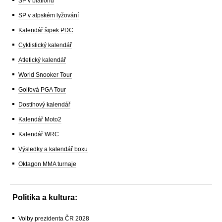
SP v biatlonu
SP v alpském lyžování
Kalendář šipek PDC
Cyklistický kalendář
Atletický kalendář
World Snooker Tour
Golfová PGA Tour
Dostihový kalendář
Kalendář Moto2
Kalendář WRC
Výsledky a kalendář boxu
Oktagon MMA turnaje
Politika a kultura:
Volby prezidenta ČR 2028