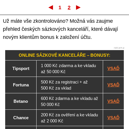
1
2
První
Poslední
Už máte vše zkontrolováno? Možná vás zaujme
přehled českých sázkových kanceláří, které dávají
novým klientům bonus k založení účtu.
ONLINE SÁZKOVÉ KANCELÁŘE – BONUSY:
1 000 Kč zdarma a ke vkladu
Tipsport
VSAĎ
až 50 000 Kč
500 Kč za registraci + až
Fortuna
VSAĎ
500 Kč za vklad
600 Kč zdarma a ke vkladu až
Betano
VSAĎ
50 000 Kč
200 Kč za ověření a ke vkladu
Chance
VSAĎ
až 2 000 Kč