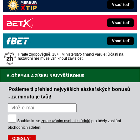
Vsaď teď
Vsaď teď
Vsaď teď
Hrajte zodpovědně. 18+ | Ministerstvo financí varuje: Účastí na
hazardní hře může vzniknout závislost.
VLOŽ EMAIL A ZÍSKEJ NEJVYŠŠÍ BONUS
Pošleme ti přehled nejvyšších sázkařských bonusů
- za minutu je tvůj!
Souhlasím se
zpracováním osobních údajů
pro účely zasílání
obchodních sdělení