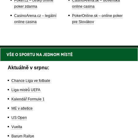
Poker.cz – český online
CasinoArena.sk – slovenská
poker zdarma
online casina
CasinoArena.cz – legální
PokerOnline.sk – online poker
online casina
pre Slovákov
VŠE O SPORTU NA JEDNOM MÍSTĚ
Aktuálně v srpnu:
Chance Liga ve fotbale
Liga mistrů UEFA
Kalendář Formule 1
ME v atletice
US Open
Vuelta
Barum Rallye