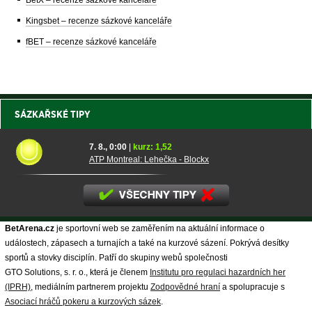
BetX – recenze sázkové kanceláře
Kingsbet – recenze sázkové kanceláře
fBET – recenze sázkové kanceláře
SÁZKAŘSKÉ TIPY
7. 8., 0:00
|
kurz: 1,52
ATP Montreal: Lehečka - Blockx
BetArena.cz
je sportovní web se zaměřením na aktuální informace o
událostech, zápasech a turnajích a také na kurzové sázení. Pokrývá desítky
sportů a stovky disciplín. Patří do skupiny webů společnosti
GTO Solutions, s. r. o., která je členem
Institutu pro regulaci hazardních her
(IPRH)
, mediálním partnerem projektu
Zodpovědné hraní
a spolupracuje s
Asociací hráčů pokeru a kurzových sázek
.