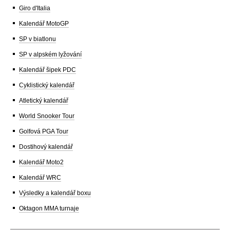
Giro d'Italia
Kalendář MotoGP
SP v biatlonu
SP v alpském lyžování
Kalendář šipek PDC
Cyklistický kalendář
Atletický kalendář
World Snooker Tour
Golfová PGA Tour
Dostihový kalendář
Kalendář Moto2
Kalendář WRC
Výsledky a kalendář boxu
Oktagon MMA turnaje