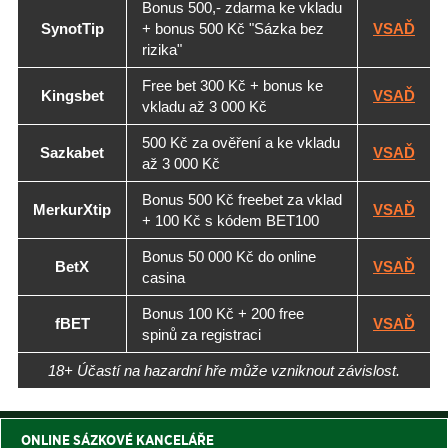
Bonus 500,- zdarma ke vkladu
SynotTip
+ bonus 500 Kč "Sázka bez
VSAĎ
rizika"
Free bet 300 Kč + bonus ke
Kingsbet
VSAĎ
vkladu až 3 000 Kč
500 Kč za ověření a ke vkladu
Sazkabet
VSAĎ
až 3 000 Kč
Bonus 500 Kč freebet za vklad
MerkurXtip
VSAĎ
+ 100 Kč s kódem BET100
Bonus 50 000 Kč do online
BetX
VSAĎ
casina
Bonus 100 Kč + 200 free
fBET
VSAĎ
spinů za registraci
18+ Účastí na hazardní hře může vzniknout závislost.
ONLINE SÁZKOVÉ KANCELÁŘE