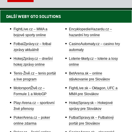
DALŠÍ WEBY GTO SOLUTIONS
FightLive.cz – MMA a
EncyklopedieHazardu.cz –
bojové sporty online
hazardní hry online
FotbalZprávy.cz – fotbal
CasinoAutomaty.cz – casino hry
zprávy aktuálně
automaty
HokejZprávy.cz – dnešní
Loterie-tikety.cz – loterie a losy
hokej zprávy online
online
Tenis-Živě.cz – tenis portál
BetArena.sk – online
a live program
stávkovanie pre Slovákov
MotorsportŽivě.cz –
FightLive.sk – Oktagon, UFC a
Formule 1 a MotoGP
MMA pre Slovákov
Play-Arena.cz – sportovní
HokejSpravy.sk – Hokejové
živé přenosy
správy pre Slovákov
PokerArena.cz – poker
FutbalSpravy.sk – Futbalový
online zdarma
portál pre Slovákov