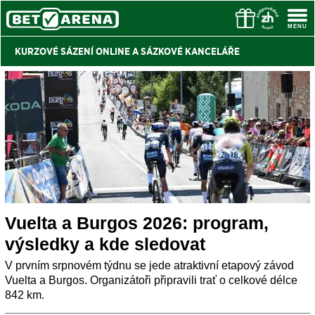
KURZOVÉ SÁZENÍ ONLINE A
SÁZKOVÉ KANCELÁŘE
Vuelta a Burgos 2026: program,
výsledky a kde sledovat
V prvním srpnovém týdnu se jede atraktivní etapový závod
Vuelta a Burgos. Organizátoři připravili trať o celkové délce
842 km.