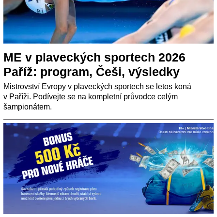
ME v plaveckých sportech 2026
Paříž: program, Češi, výsledky
Mistrovství Evropy v plaveckých sportech se letos koná
v Paříži. Podívejte se na kompletní průvodce celým
šampionátem.