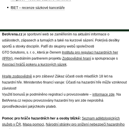
fBET – recenze sázkové kanceláře
BetArena.cz
je sportovní web se zaměřením na aktuální informace o
událostech, zápasech a turnajích a také na kurzové sázení. Pokrývá desítky
sportů a stovky disciplín. Patří do skupiny webů společnosti
GTO Solutions, s. r. o., která je členem
Institutu pro regulaci hazardních her
(IPRH)
, mediálním partnerem projektu
Zodpovědné hraní
a spolupracuje s
Asociací hráčů pokeru a kurzových sázek
.
Hrajte zodpovědně
a pro zábavu! Zákaz účasti osob mladších 18 let na
hazardní hře. Ministerstvo financí varuje: Účastí na hazardní hře může vzniknout
závislost!
Využití bonusů je podmíněno registrací u provozovatele –
informace zde
. Na
BetArena.cz nejsou provozovány hazardní hry ani zde neprobíhá
zprostředkování jakýchkoliv plateb.
Pomoc pro hráče hazardních her a osoby blízké:
Seznam adiktologických
služeb v ČR
,
Mapa pomoci
,
Národní stránky pro snížení nebezpečí hazardního