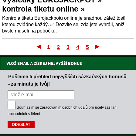
kontrola tiketu online »
Kontrola tiketu Eurojackpotu online je snadnou záležitostí,
kterou zvládne každý. ✅ Dozvíte se, zda jste vyhráli, aniž
byste museli na pobočku.
1
2
3
4
5
První
Posle
VLOŽ EMAIL A ZÍSKEJ NEJVYŠŠÍ BONUS
Pošleme ti přehled nejvyšších sázkařských bonusů
- za minutu je tvůj!
Souhlasím se
zpracováním osobních údajů
pro účely zasílání
obchodních sdělení