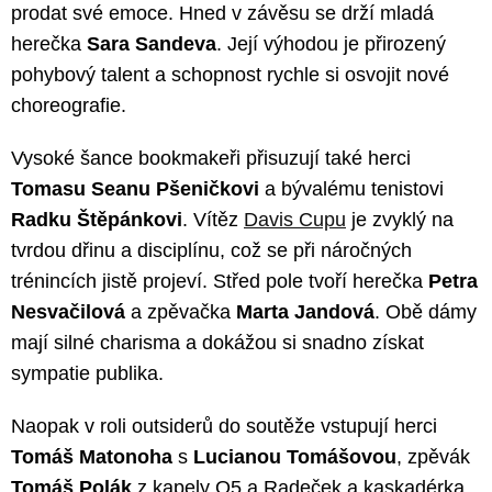
prodat své emoce. Hned v závěsu se drží mladá
herečka
Sara Sandeva
. Její výhodou je přirozený
pohybový talent a schopnost rychle si osvojit nové
choreografie.
Vysoké šance bookmakeři přisuzují také herci
Tomasu Seanu Pšeničkovi
a bývalému tenistovi
Radku Štěpánkovi
. Vítěz
Davis Cupu
je zvyklý na
tvrdou dřinu a disciplínu, což se při náročných
trénincích jistě projeví. Střed pole tvoří herečka
Petra
Nesvačilová
a zpěvačka
Marta Jandová
. Obě dámy
mají silné charisma a dokážou si snadno získat
sympatie publika.
Naopak v roli outsiderů do soutěže vstupují herci
Tomáš Matonoha
s
Lucianou Tomášovou
, zpěvák
Tomáš Polák
z kapely O5 a Radeček a kaskadérka