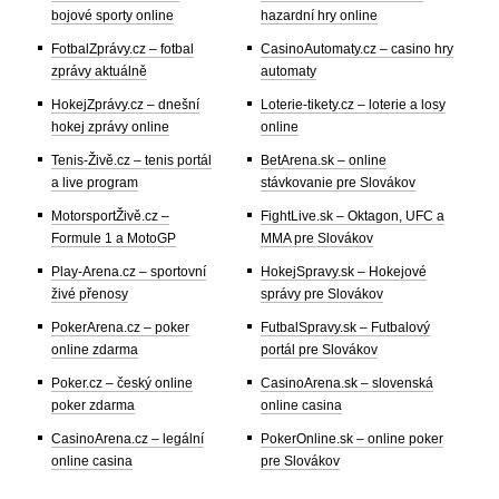
bojové sporty online
hazardní hry online
FotbalZprávy.cz – fotbal
CasinoAutomaty.cz – casino hry
zprávy aktuálně
automaty
HokejZprávy.cz – dnešní
Loterie-tikety.cz – loterie a losy
hokej zprávy online
online
Tenis-Živě.cz – tenis portál
BetArena.sk – online
a live program
stávkovanie pre Slovákov
MotorsportŽivě.cz –
FightLive.sk – Oktagon, UFC a
Formule 1 a MotoGP
MMA pre Slovákov
Play-Arena.cz – sportovní
HokejSpravy.sk – Hokejové
živé přenosy
správy pre Slovákov
PokerArena.cz – poker
FutbalSpravy.sk – Futbalový
online zdarma
portál pre Slovákov
Poker.cz – český online
CasinoArena.sk – slovenská
poker zdarma
online casina
CasinoArena.cz – legální
PokerOnline.sk – online poker
online casina
pre Slovákov