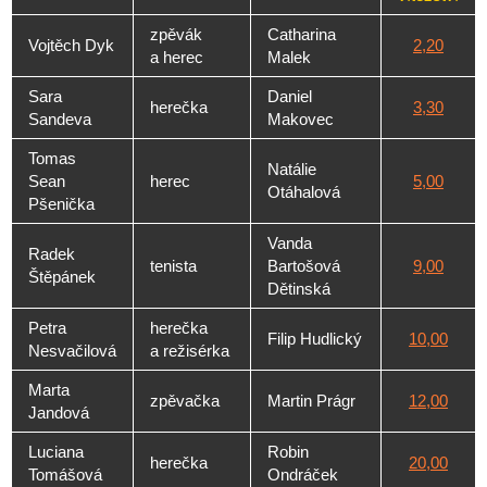
zpěvák
Catharina
Vojtěch Dyk
2,20
a herec
Malek
Sara
Daniel
herečka
3,30
Sandeva
Makovec
Tomas
Natálie
Sean
herec
5,00
Otáhalová
Pšenička
Vanda
Radek
tenista
Bartošová
9,00
Štěpánek
Dětinská
Petra
herečka
Filip Hudlický
10,00
Nesvačilová
a režisérka
Marta
zpěvačka
Martin Prágr
12,00
Jandová
Luciana
Robin
herečka
20,00
Tomášová
Ondráček