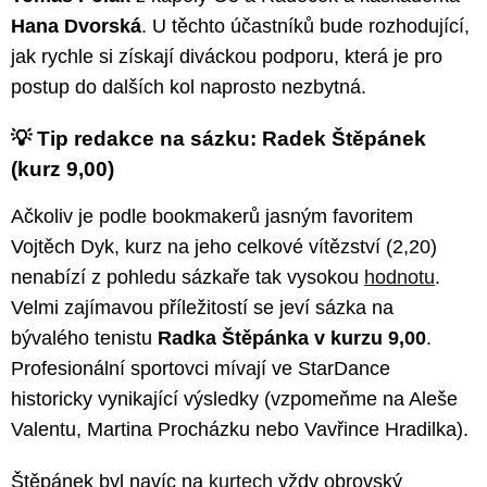
Hana Dvorská
. U těchto účastníků bude rozhodující,
jak rychle si získají diváckou podporu, která je pro
postup do dalších kol naprosto nezbytná.
💡 Tip redakce na sázku: Radek Štěpánek
(kurz 9,00)
Ačkoliv je podle bookmakerů jasným favoritem
Vojtěch Dyk, kurz na jeho celkové vítězství (2,20)
nenabízí z pohledu sázkaře tak vysokou
hodnotu
.
Velmi zajímavou příležitostí se jeví sázka na
bývalého tenistu
Radka Štěpánka v kurzu 9,00
.
Profesionální sportovci mívají ve StarDance
historicky vynikající výsledky (vzpomeňme na Aleše
Valentu, Martina Procházku nebo Vavřince Hradilka).
Štěpánek byl navíc na
kurtech
vždy obrovský