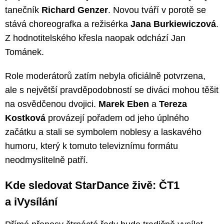
tanečník
Richard Genzer
. Novou tváří v porotě se
stává choreografka a režisérka
Jana Burkiewiczová
.
Z hodnotitelského křesla naopak odchází Jan
Tománek.
Role moderátorů zatím nebyla oficiálně potvrzena,
ale s největší pravděpodobností se diváci mohou těšit
na osvědčenou dvojici.
Marek Eben
a
Tereza
Kostková
provázejí pořadem od jeho úplného
začátku a stali se symbolem noblesy a laskavého
humoru, který k tomuto televiznímu formátu
neodmyslitelně patří.
Kde sledovat StarDance živě: ČT1
a iVysílání