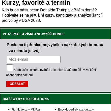
Kurzy, favorité a termín
Kdo bude nástupcem Donalda Trumpa v Bílém domě?
Podívejte se na aktuální kurzy, kandidáty a analýzu šancí
pro volby v USA 2028.
VLOŽ EMAIL A ZÍSKEJ NEJVYŠŠÍ BONUS
Pošleme ti přehled nejvyšších sázkařských bonusů
- za minutu je tvůj!
Souhlasím se
zpracováním osobních údajů
pro účely zasílání
obchodních sdělení
DALŠÍ WEBY GTO SOLUTIONS
FightLive.cz – MMA a
EncyklopedieHazardu.cz –