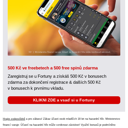
500 Kč ve freebetech a 500 free spinů zdarma
Zaregistruj se u Fortuny a získáš 500 Kč v bonusech
zdarma za dokončení registrace & dalších 500 Kč
v bonusech k prvnímu vkladu.
KLIKNI ZDE a vsaď si u Fortuny
Hrajte zodpovědně
a pro zábavu! Zákaz účasti osob mladších 18 let na hazardní hře. Ministerstvo
financí varuje: Účastí na hazardní hře může vzniknout závislost! Využití bonusů je podmíněno