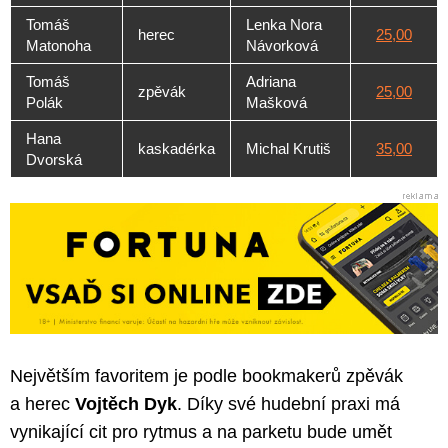
Tomáš
Lenka Nora
herec
25,00
Matonoha
Návorková
Tomáš
Adriana
zpěvák
25,00
Polák
Mašková
Hana
kaskadérka
Michal Krutiš
35,00
Dvorská
Největším favoritem je podle bookmakerů zpěvák
a herec
Vojtěch Dyk
. Díky své hudební praxi má
vynikající cit pro rytmus a na parketu bude umět