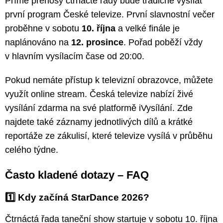
Přímé přenosy čtrnácté řady bude tradičně vysílat
první program České televize. První slavnostní večer
proběhne v sobotu
10. října
a velké finále je
naplánováno na
12. prosince
. Pořad poběží vždy
v hlavním vysílacím čase od 20:00.
Pokud nemáte přístup k televizní obrazovce, můžete
využít online stream. Česká televize nabízí živé
vysílání zdarma na své platformě iVysílání. Zde
najdete také záznamy jednotlivých dílů a krátké
reportáže ze zákulisí, které televize vysílá v průběhu
celého týdne.
Často kladené dotazy – FAQ
1️⃣ Kdy začíná StarDance 2026?
Čtrnáctá řada taneční show startuje v sobotu 10. října