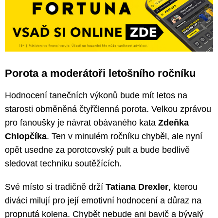
Porota a moderátoři letošního ročníku
Hodnocení tanečních výkonů bude mít letos na
starosti obměněná čtyřčlenná porota. Velkou zprávou
pro fanoušky je návrat obávaného kata
Zdeňka
Chlopčíka
. Ten v minulém ročníku chyběl, ale nyní
opět usedne za porotcovský pult a bude bedlivě
sledovat techniku soutěžících.
Své místo si tradičně drží
Tatiana Drexler
, kterou
diváci milují pro její emotivní hodnocení a důraz na
propnutá kolena. Chybět nebude ani bavič a bývalý