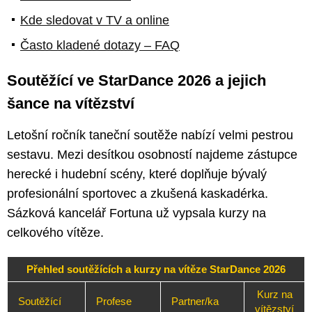
Kde sledovat v TV a online
Často kladené dotazy – FAQ
Soutěžící ve StarDance 2026 a jejich
šance na vítězství
Letošní ročník taneční soutěže nabízí velmi pestrou
sestavu. Mezi desítkou osobností najdeme zástupce
herecké i hudební scény, které doplňuje bývalý
profesionální sportovec a zkušená kaskadérka.
Sázková kancelář Fortuna už vypsala kurzy na
celkového vítěze.
Přehled soutěžících a kurzy na vítěze StarDance 2026
Kurz na
Soutěžící
Profese
Partner/ka
vítězství