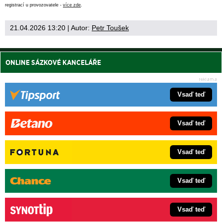
registrací u provozovatele -
více zde
.
21.04.2026 13:20
| Autor:
Petr Toušek
ONLINE SÁZKOVÉ KANCELÁŘE
Vsaď teď
Vsaď teď
Vsaď teď
Vsaď teď
Vsaď teď