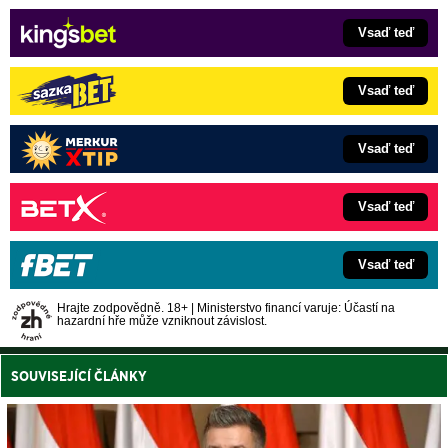
Vsaď teď
Vsaď teď
Vsaď teď
Vsaď teď
Vsaď teď
Hrajte zodpovědně. 18+ | Ministerstvo financí varuje: Účastí na
hazardní hře může vzniknout závislost.
SOUVISEJÍCÍ ČLÁNKY