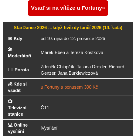
Vsaď si na vítěze u Fortuny
StarDance 2026 …když hvězdy tančí 2026 (14. řada)
📅 Kdy
od 10. října do 12. prosince 2026
🎤
Marek Eben a Tereza Kostková
Moderátoři
Zdeněk Chlopčík, Tatiana Drexler, Richard
🧑‍⚖️ Porota
Genzer, Jana Burkiewiczová
💰 Kde si
u Fortuny s bonusem 300 Kč
vsadit
📺
Televizní
ČT1
stanice
💻 Online
iVysílání
vysílání