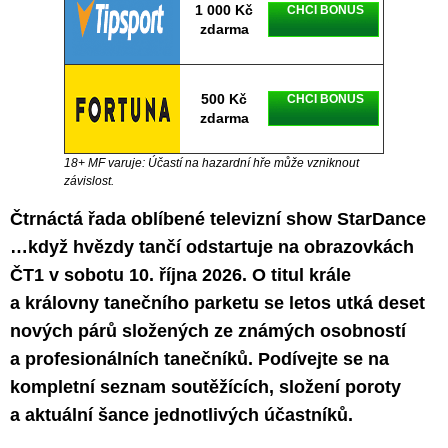
1 000 Kč
CHCI BONUS
zdarma
500 Kč
CHCI BONUS
zdarma
18+ MF varuje: Účastí na hazardní hře může vzniknout
závislost.
Čtrnáctá řada oblíbené televizní show StarDance
…když hvězdy tančí odstartuje na obrazovkách
ČT1 v sobotu 10. října 2026. O titul krále
a královny tanečního parketu se letos utká deset
nových párů složených ze známých osobností
a profesionálních tanečníků. Podívejte se na
kompletní seznam soutěžících, složení poroty
a aktuální šance jednotlivých účastníků.