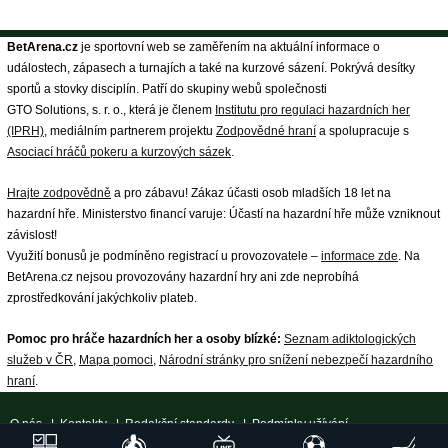
BetArena.cz
je sportovní web se zaměřením na aktuální informace o
událostech, zápasech a turnajích a také na kurzové sázení. Pokrývá desítky
sportů a stovky disciplín. Patří do skupiny webů společnosti
GTO Solutions, s. r. o., která je členem
Institutu pro regulaci hazardních her
(IPRH)
, mediálním partnerem projektu
Zodpovědné hraní
a spolupracuje s
Asociací hráčů pokeru a kurzových sázek
.
Hrajte zodpovědně
a pro zábavu! Zákaz účasti osob mladších 18 let na
hazardní hře. Ministerstvo financí varuje: Účastí na hazardní hře může vzniknout
závislost!
Využití bonusů je podmíněno registrací u provozovatele –
informace zde
. Na
BetArena.cz nejsou provozovány hazardní hry ani zde neprobíhá
zprostředkování jakýchkoliv plateb.
Pomoc pro hráče hazardních her a osoby blízké:
Seznam adiktologických
služeb v ČR
,
Mapa pomoci
,
Národní stránky pro snížení nebezpečí hazardního
hraní
.
O nás
|
Kontakty
|
Redakční standardy
|
Podmínky užívání