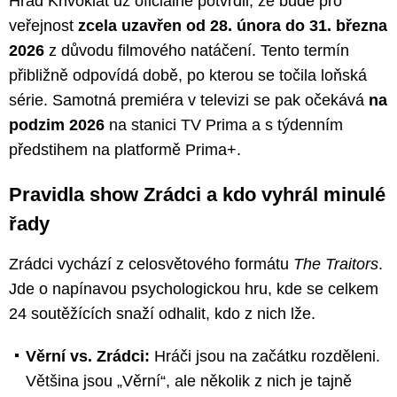
Hrad Křivoklát už oficiálně potvrdil, že bude pro
veřejnost
zcela uzavřen od 28. února do 31. března
2026
z důvodu filmového natáčení. Tento termín
přibližně odpovídá době, po kterou se točila loňská
série. Samotná premiéra v televizi se pak očekává
na
podzim 2026
na stanici TV Prima a s týdenním
předstihem na platformě Prima+.
Pravidla show Zrádci a kdo vyhrál minulé
řady
Zrádci vychází z celosvětového formátu
The Traitors
.
Jde o napínavou psychologickou hru, kde se celkem
24 soutěžících snaží odhalit, kdo z nich lže.
Věrní vs. Zrádci:
Hráči jsou na začátku rozděleni.
Většina jsou „Věrní“, ale několik z nich je tajně