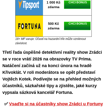
1 000 Kč
CHCI BONUS
zdarma
500 Kč
CHCI BONUS
zdarma
18+ MF varuje: Účastí na hazardní hře může vzniknout
závislost.
Třetí řada úspěšné detektivní reality show Zrádci
se v roce vrátí 2026 na obrazovky TV Prima.
Natáčení začíná už na konci února na hradě
Křivoklát. V roli moderátora se opět představí
Vojtěch Kotek. Podívejte se na přehled možných
účastníků, sázkařské tipy a zjistěte, jaké kurzy
vypsala sázková kancelář Fortuna.
✅
Vsaďte si na účastníky show Zrádci u Fortuny