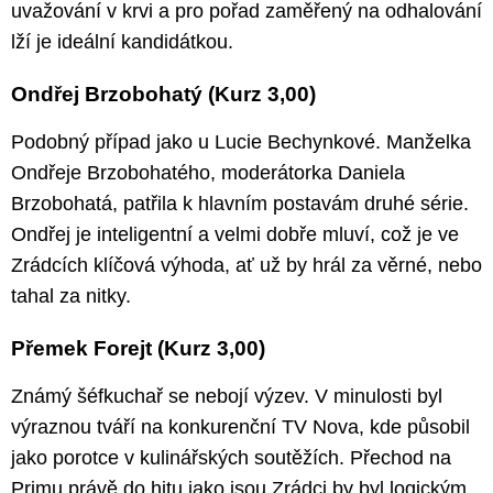
uvažování v krvi a pro pořad zaměřený na odhalování
lží je ideální kandidátkou.
Ondřej Brzobohatý (Kurz 3,00)
Podobný případ jako u Lucie Bechynkové. Manželka
Ondřeje Brzobohatého, moderátorka Daniela
Brzobohatá, patřila k hlavním postavám druhé série.
Ondřej je inteligentní a velmi dobře mluví, což je ve
Zrádcích klíčová výhoda, ať už by hrál za věrné, nebo
tahal za nitky.
Přemek Forejt (Kurz 3,00)
Známý šéfkuchař se nebojí výzev. V minulosti byl
výraznou tváří na konkurenční TV Nova, kde působil
jako porotce v kulinářských soutěžích. Přechod na
Primu právě do hitu jako jsou Zrádci by byl logickým