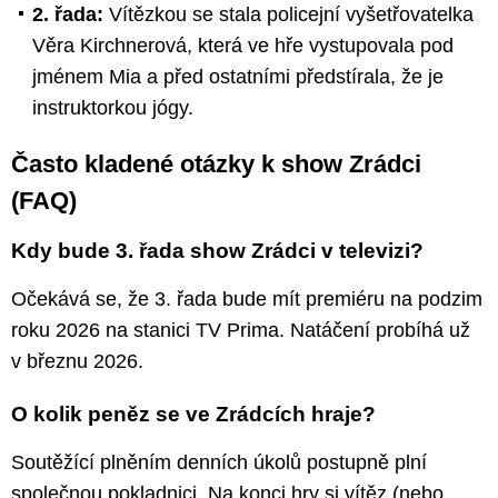
2. řada:
Vítězkou se stala policejní vyšetřovatelka
Věra Kirchnerová, která ve hře vystupovala pod
jménem Mia a před ostatními předstírala, že je
instruktorkou jógy.
Často kladené otázky k show Zrádci
(FAQ)
Kdy bude 3. řada show Zrádci v televizi?
Očekává se, že 3. řada bude mít premiéru na podzim
roku 2026 na stanici TV Prima. Natáčení probíhá už
v březnu 2026.
O kolik peněz se ve Zrádcích hraje?
Soutěžící plněním denních úkolů postupně plní
společnou pokladnici. Na konci hry si vítěz (nebo