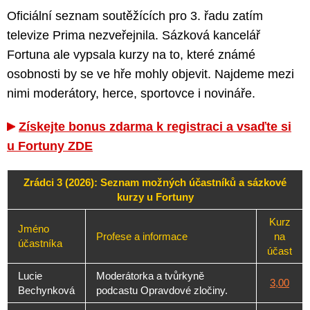
Oficiální seznam soutěžících pro 3. řadu zatím
televize Prima nezveřejnila. Sázková kancelář
Fortuna ale vypsala kurzy na to, které známé
osobnosti by se ve hře mohly objevit. Najdeme mezi
nimi moderátory, herce, sportovce i novináře.
Získejte bonus zdarma k registraci a vsaďte si
u Fortuny ZDE
Zrádci 3 (2026): Seznam možných účastníků a sázkové
kurzy u Fortuny
Kurz
Jméno
Profese a informace
na
účastníka
účast
Lucie
Moderátorka a tvůrkyně
3,00
Bechynková
podcastu Opravdové zločiny.