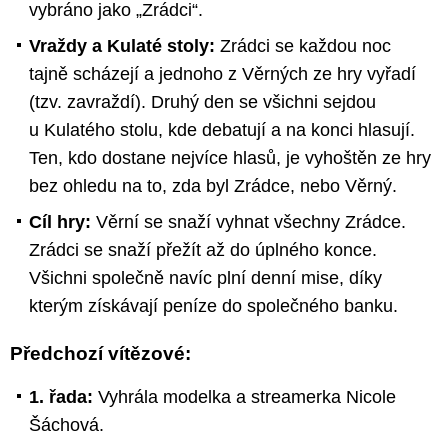
vybráno jako „Zrádci“.
Vraždy a Kulaté stoly:
Zrádci se každou noc
tajně scházejí a jednoho z Věrných ze hry vyřadí
(tzv. zavraždí). Druhý den se všichni sejdou
u Kulatého stolu, kde debatují a na konci hlasují.
Ten, kdo dostane nejvíce hlasů, je vyhoštěn ze hry
bez ohledu na to, zda byl Zrádce, nebo Věrný.
Cíl hry:
Věrní se snaží vyhnat všechny Zrádce.
Zrádci se snaží přežít až do úplného konce.
Všichni společně navíc plní denní mise, díky
kterým získávají peníze do společného banku.
Předchozí vítězové:
1. řada:
Vyhrála modelka a streamerka Nicole
Šáchová.