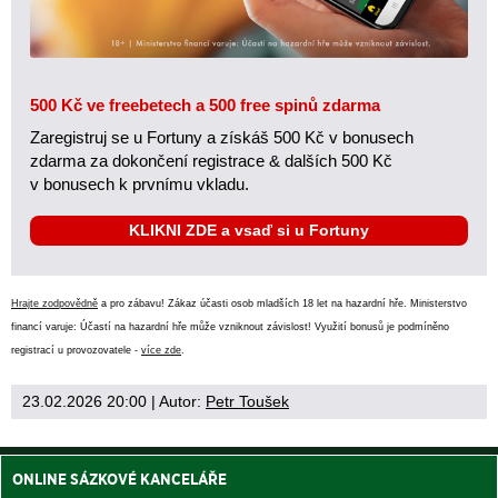
500 Kč ve freebetech a 500 free spinů zdarma
Zaregistruj se u Fortuny a získáš 500 Kč v bonusech
zdarma za dokončení registrace & dalších 500 Kč
v bonusech k prvnímu vkladu.
KLIKNI ZDE a vsaď si u Fortuny
Hrajte zodpovědně
a pro zábavu! Zákaz účasti osob mladších 18 let na hazardní hře. Ministerstvo
financí varuje: Účastí na hazardní hře může vzniknout závislost! Využití bonusů je podmíněno
registrací u provozovatele -
více zde
.
23.02.2026 20:00
| Autor:
Petr Toušek
ONLINE SÁZKOVÉ KANCELÁŘE