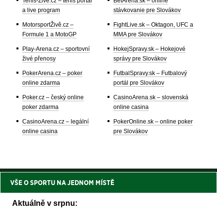
Tenis-Živě.cz – tenis portál
BetArena.sk – online
a live program
stávkovanie pre Slovákov
MotorsportŽivě.cz –
FightLive.sk – Oktagon, UFC a
Formule 1 a MotoGP
MMA pre Slovákov
Play-Arena.cz – sportovní
HokejSpravy.sk – Hokejové
živé přenosy
správy pre Slovákov
PokerArena.cz – poker
FutbalSpravy.sk – Futbalový
online zdarma
portál pre Slovákov
Poker.cz – český online
CasinoArena.sk – slovenská
poker zdarma
online casina
CasinoArena.cz – legální
PokerOnline.sk – online poker
online casina
pre Slovákov
VŠE O SPORTU NA JEDNOM MÍSTĚ
Aktuálně v srpnu: