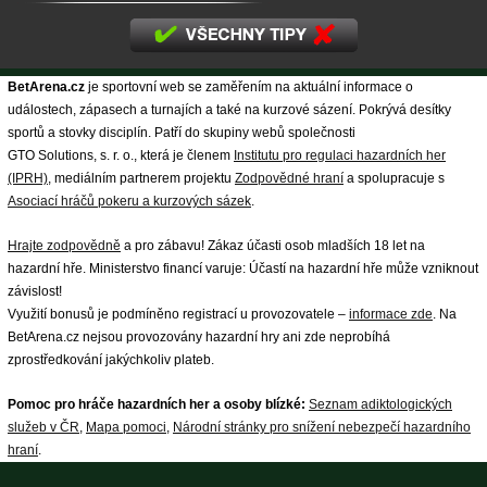
BetArena.cz
je sportovní web se zaměřením na aktuální informace o
událostech, zápasech a turnajích a také na kurzové sázení. Pokrývá desítky
sportů a stovky disciplín. Patří do skupiny webů společnosti
GTO Solutions, s. r. o., která je členem
Institutu pro regulaci hazardních her
(IPRH)
, mediálním partnerem projektu
Zodpovědné hraní
a spolupracuje s
Asociací hráčů pokeru a kurzových sázek
.
Hrajte zodpovědně
a pro zábavu! Zákaz účasti osob mladších 18 let na
hazardní hře. Ministerstvo financí varuje: Účastí na hazardní hře může vzniknout
závislost!
Využití bonusů je podmíněno registrací u provozovatele –
informace zde
. Na
BetArena.cz nejsou provozovány hazardní hry ani zde neprobíhá
zprostředkování jakýchkoliv plateb.
Pomoc pro hráče hazardních her a osoby blízké:
Seznam adiktologických
služeb v ČR
,
Mapa pomoci
,
Národní stránky pro snížení nebezpečí hazardního
hraní
.