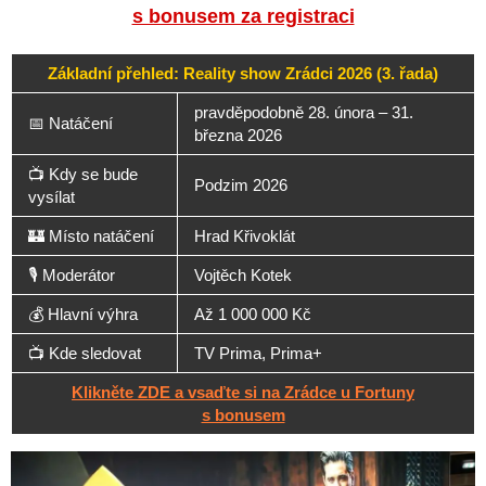
s bonusem za registraci
Základní přehled: Reality show Zrádci 2026 (3. řada)
pravděpodobně 28. února – 31.
📅 Natáčení
března 2026
📺 Kdy se bude
Podzim 2026
vysílat
🏰 Místo natáčení
Hrad Křivoklát
🎙️ Moderátor
Vojtěch Kotek
💰 Hlavní výhra
Až 1 000 000 Kč
📺 Kde sledovat
TV Prima, Prima+
Klikněte ZDE a vsaďte si na Zrádce u Fortuny
s bonusem