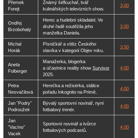
Přemek
Známý šéfkuchař, tvář
3,00
Forejt
kulinářských televizních show.
Herec a hudební skladatel. Ve
Ondřej
druhé řadě soutěžila jeho
3,00
Brzobohatý
manželka Daniela.
Michal
Písničkář a vítěz Českého
3,50
Horák
slavíka v kategorii Objev roku.
Manažerka, blogerka
Aneta
a účastnice reality show
Survivor
4,00
Folberger
2025.
Petra
Herečka a režisérka, stálice
4,00
Nesvačilová
pořadu Inkognito na Primě.
Jan "Podry"
Bývalý sportovní novinář, nyní
4,00
Podroužek
fotbalový trenér.
Jan
Sportovní novinář a tvůrce
"Vacíno"
4,00
fotbalových podcastů.
Vacek