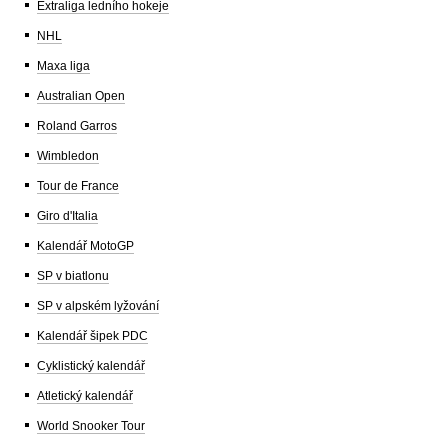
Extraliga ledního hokeje
NHL
Maxa liga
Australian Open
Roland Garros
Wimbledon
Tour de France
Giro d'Italia
Kalendář MotoGP
SP v biatlonu
SP v alpském lyžování
Kalendář šipek PDC
Cyklistický kalendář
Atletický kalendář
World Snooker Tour