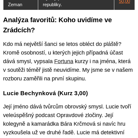
50,00
Zeman
republiky.
Analýza favoritů: Koho uvidíme ve
Zrádcích?
Kdo má největší šanci se letos obléct do pláště?
Kromě osobností, u kterých jejich případná účast
dává smysl, vypsala
Fortuna
kurzy i na jména, která
v soutěži téměř jistě neuvidíme. My jsme se v našem
rozboru zaměřili na první skupinu.
Lucie Bechynková (Kurz 3,00)
Její jméno dává tvůrcům obrovský smysl. Lucie tvoří
veleúspěšný podcast Opravdové zločiny. Její
kolegyně a kamarádka Bára Krčmová si navíc hru
vyzkoušela už ve druhé řadě. Lucie má detektivní