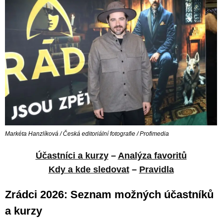
Markéta Hanzlíková / Česká editoriální fotografie / Profimedia
Účastníci a kurzy
–
Analýza favoritů
Kdy a kde sledovat
–
Pravidla
Zrádci 2026: Seznam možných účastníků
a kurzy