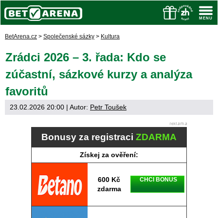
BetArena.cz
>
Společenské sázky
>
Kultura
Zrádci 2026 – 3. řada: Kdo se
zúčastní, sázkové kurzy a analýza
favoritů
23.02.2026 20:00
| Autor:
Petr Toušek
Bonusy za registraci
ZDARMA
Získej za ověření:
600 Kč
CHCI BONUS
zdarma