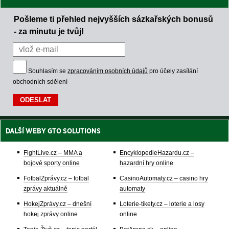
Pošleme ti přehled nejvyšších sázkařských bonusů
- za minutu je tvůj!
Souhlasím se
zpracováním osobních údajů
pro účely zasílání
obchodních sdělení
DALŠÍ WEBY GTO SOLUTIONS
FightLive.cz – MMA a
EncyklopedieHazardu.cz –
bojové sporty online
hazardní hry online
FotbalZprávy.cz – fotbal
CasinoAutomaty.cz – casino hry
zprávy aktuálně
automaty
HokejZprávy.cz – dnešní
Loterie-tikety.cz – loterie a losy
hokej zprávy online
online