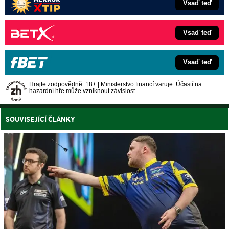
Vsaď teď
Vsaď teď
Vsaď teď
Hrajte zodpovědně. 18+ | Ministerstvo financí varuje: Účastí na
hazardní hře může vzniknout závislost.
SOUVISEJÍCÍ ČLÁNKY