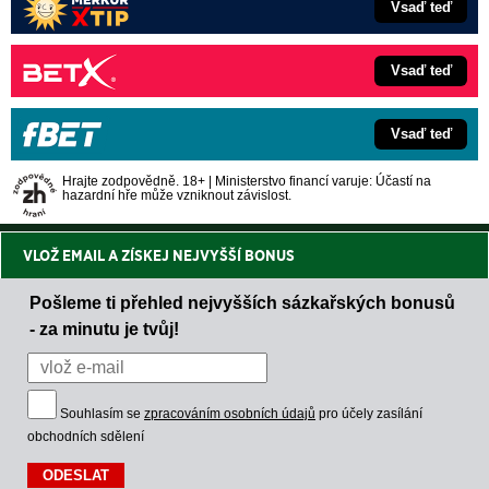
Vsaď teď
Vsaď teď
Vsaď teď
Hrajte zodpovědně. 18+ | Ministerstvo financí varuje: Účastí na
hazardní hře může vzniknout závislost.
VLOŽ EMAIL A ZÍSKEJ NEJVYŠŠÍ BONUS
Pošleme ti přehled nejvyšších sázkařských bonusů
- za minutu je tvůj!
Souhlasím se
zpracováním osobních údajů
pro účely zasílání
obchodních sdělení