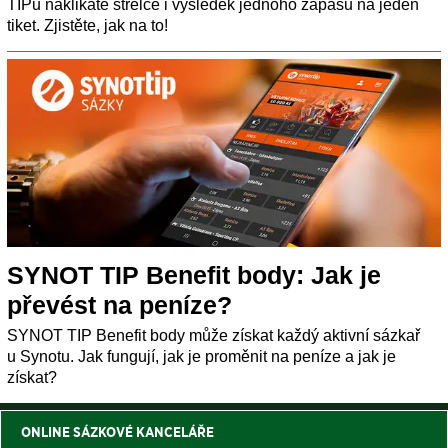
TIPu naklikáte střelce i výsledek jednoho zápasu na jeden
tiket. Zjistěte, jak na to!
SYNOT TIP Benefit body: Jak je
převést na peníze?
SYNOT TIP Benefit body může získat každý aktivní sázkař
u Synotu. Jak fungují, jak je proměnit na peníze a jak je
získat?
ONLINE SÁZKOVÉ KANCELÁŘE