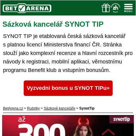
Sázková kancelář SYNOT TIP
SYNOT TIP je etablovaná česká sázková kancelář
s platnou licencí Ministerstva financí ČR. Stránka
slouží jako komplexní recenze a hlavní rozcestník pro
návody k registraci, mobilní aplikaci, věrnostnímu
programu Benefit klub a vstupním bonusům.
Vyzvedni bonus u SYNOT TIPu
BetArena.cz
>
Rubriky
>
Sázkové kanceláře
>
SynotTip