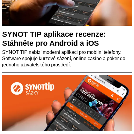
SYNOT TIP aplikace recenze:
Stáhněte pro Android a iOS
SYNOT TIP nabízí moderní aplikaci pro mobilní telefony.
Software spojuje kurzové sázení, online casino a poker do
jednoho uživatelského prostředí.