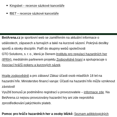
Kingsbet – recenze sázkové kanceláře
fBET – recenze sázkové kanceláře
BetArena.cz
je sportovní web se zaměřením na aktuální informace o
událostech, zápasech a turnajích a také na kurzové sázení. Pokrývá desítky
sportů a stovky disciplín. Patří do skupiny webů společnosti
GTO Solutions, s. r. o., která je členem
Institutu pro regulaci hazardních her
(IPRH)
, mediálním partnerem projektu
Zodpovědné hraní
a spolupracuje s
Asociací hráčů pokeru a kurzových sázek
.
Hrajte zodpovědně
a pro zábavu! Zákaz účasti osob mladších 18 let na
hazardní hře. Ministerstvo financí varuje: Účastí na hazardní hře může vzniknout
závislost!
Využití bonusů je podmíněno registrací u provozovatele –
informace zde
. Na
BetArena.cz nejsou provozovány hazardní hry ani zde neprobíhá
zprostředkování jakýchkoliv plateb.
Pomoc pro hráče hazardních her a osoby blízké:
Seznam adiktologických