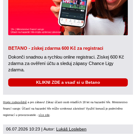
BETANO - získej zdarma 600 Kč za registraci
Dokonči snadnou a rychlou online registraci. Získej 600 Kč
zdarma za ověření účtu a sleduj zápasy Chance Ligy
zdarma.
KLIKNI ZDE a vsaď si u Betano
Hrajte zodpovědně
a pro zábavu! Zákaz účasti osob mladších 18 let na hazardní hře. Ministerstvo
financí varuje: Účastí na hazardní hře může vzniknout závislost! Využití bonusů je podmíněno
registrací u provozovatele -
více zde
.
06.07.2026 10:23
| Autor:
Lukáš Losleben