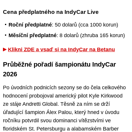
Cena předplatného na IndyCar Live
Roční předplatné
: 50 dolarů (cca 1000 korun)
Měsíční předplatné
: 8 dolarů (zhruba 165 korun)
Klikni ZDE a vsaď si na IndyCar na Betanu
Průběžné pořadí šampionátu IndyCar
2026
Po úvodních podnicích sezony se do čela celkového
hodnocení probojoval americký pilot Kyle Kirkwood
ze stáje Andretti Global. Těsně za ním se drží
úřadující šampion Álex Palou, který hned v úvodu
ročníku potvrdil svou dominanci vítězstvími ve
floridském St. Petersburgu a alabamském Barber