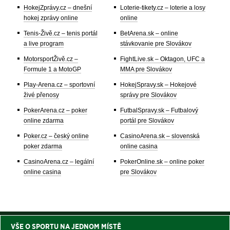
HokejZprávy.cz – dnešní
Loterie-tikety.cz – loterie a losy
hokej zprávy online
online
Tenis-Živě.cz – tenis portál
BetArena.sk – online
a live program
stávkovanie pre Slovákov
MotorsportŽivě.cz –
FightLive.sk – Oktagon, UFC a
Formule 1 a MotoGP
MMA pre Slovákov
Play-Arena.cz – sportovní
HokejSpravy.sk – Hokejové
živé přenosy
správy pre Slovákov
PokerArena.cz – poker
FutbalSpravy.sk – Futbalový
online zdarma
portál pre Slovákov
Poker.cz – český online
CasinoArena.sk – slovenská
poker zdarma
online casina
CasinoArena.cz – legální
PokerOnline.sk – online poker
online casina
pre Slovákov
VŠE O SPORTU NA JEDNOM MÍSTĚ