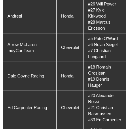
#26 Wiil Power
#27 Kyle
Andretti
Honda
Kirkwood
#28 Marcus
Ericsson
#5 Pato O'Ward
Arrow McLaren
#6 Nolan Siegel
Chevrolet
IndyCar Team
#7 Christian
Lungaard
#18 Romain
Grosjean
Dale Coyne Racing
Honda
#19 Dennis
Hauger
#20 Alexander
Rossi
Ed Carpenter Racing
Chevrolet
#21 Christian
Rasmussen
#33 Ed Carpenter