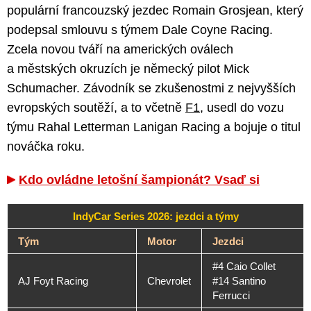
populární francouzský jezdec Romain Grosjean, který
podepsal smlouvu s týmem Dale Coyne Racing.
Zcela novou tváří na amerických oválech
a městských okruzích je německý pilot Mick
Schumacher. Závodník se zkušenostmi z nejvyšších
evropských soutěží, a to včetně
F1
, usedl do vozu
týmu Rahal Letterman Lanigan Racing a bojuje o titul
nováčka roku.
Kdo ovládne letošní šampionát? Vsaď si
IndyCar Series 2026: jezdci a týmy
Tým
Motor
Jezdci
#4 Caio Collet
AJ Foyt Racing
Chevrolet
#14 Santino
Ferrucci