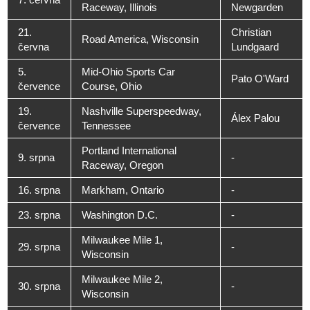
Raceway, Illinois
Newgarden
21.
Christian
Road America, Wisconsin
června
Lundgaard
5.
Mid-Ohio Sports Car
Pato O'Ward
července
Course, Ohio
19.
Nashville Superspeedway,
Álex Palou
července
Tennessee
Portland International
9. srpna
-
Raceway, Oregon
16. srpna
Markham, Ontario
-
23. srpna
Washington D.C.
-
Milwaukee Mile 1,
29. srpna
-
Wisconsin
Milwaukee Mile 2,
30. srpna
-
Wisconsin