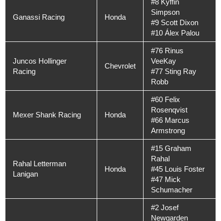
#8 Kyffin
Simpson
Ganassi Racing
Honda
#9 Scott Dixon
#10 Álex Palou
#76 Rinus
Juncos Hollinger
VeeKay
Chevrolet
Racing
#77 Sting Ray
Robb
#60 Felix
Rosenqvist
Mexer Shank Racing
Honda
#66 Marcus
Armstrong
#15 Graham
Rahal
Rahal Letterman
Honda
#45 Louis Foster
Lanigan
#47 Mick
Schumacher
#2 Josef
Newgarden