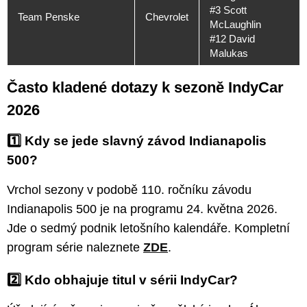
#3 Scott
Team Penske
Chevrolet
McLaughlin
#12 David
Malukas
Často kladené dotazy k sezoně IndyCar
2026
1️⃣ Kdy se jede slavný závod Indianapolis
500?
Vrchol sezony v podobě 110. ročníku závodu
Indianapolis 500 je na programu 24. května 2026.
Jde o sedmý podnik letošního kalendáře. Kompletní
program série naleznete
ZDE
.
2️⃣ Kdo obhajuje titul v sérii IndyCar?