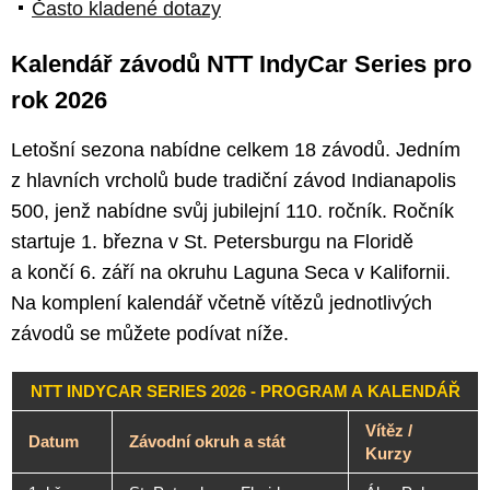
Často kladené dotazy
Kalendář závodů NTT IndyCar Series pro
rok 2026
Letošní sezona nabídne celkem 18 závodů. Jedním
z hlavních vrcholů bude tradiční závod Indianapolis
500, jenž nabídne svůj jubilejní 110. ročník. Ročník
startuje 1. března v St. Petersburgu na Floridě
a končí 6. září na okruhu Laguna Seca v Kalifornii.
Na komplení kalendář včetně vítězů jednotlivých
závodů se můžete podívat níže.
NTT INDYCAR SERIES 2026 - PROGRAM A KALENDÁŘ
Vítěz /
Datum
Závodní okruh a stát
Kurzy