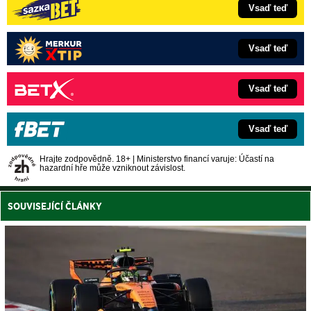
Vsaď teď
Vsaď teď
Vsaď teď
Vsaď teď
Hrajte zodpovědně. 18+ | Ministerstvo financí varuje: Účastí na
hazardní hře může vzniknout závislost.
SOUVISEJÍCÍ ČLÁNKY