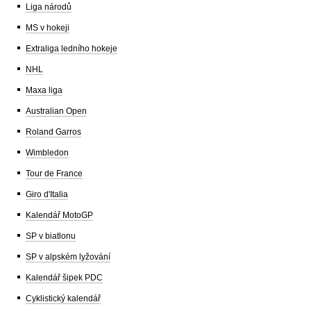
Liga národů
MS v hokeji
Extraliga ledního hokeje
NHL
Maxa liga
Australian Open
Roland Garros
Wimbledon
Tour de France
Giro d'Italia
Kalendář MotoGP
SP v biatlonu
SP v alpském lyžování
Kalendář šipek PDC
Cyklistický kalendář