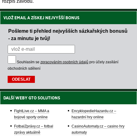
rozpis závodů.
VLOŽ EMAIL A ZÍSKEJ NEJVYŠŠÍ BONUS
Pošleme ti přehled nejvyšších sázkařských bonusů
- za minutu je tvůj!
Souhlasím se
zpracováním osobních údajů
pro účely zasílání
obchodních sdělení
DALŠÍ WEBY GTO SOLUTIONS
FightLive.cz – MMA a
EncyklopedieHazardu.cz –
bojové sporty online
hazardní hry online
FotbalZprávy.cz – fotbal
CasinoAutomaty.cz – casino hry
zprávy aktuálně
automaty