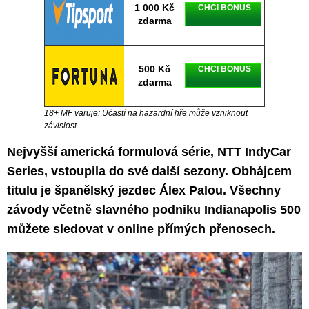
1 000 Kč
CHCI BONUS
zdarma
500 Kč
CHCI BONUS
zdarma
18+ MF varuje: Účastí na hazardní hře může vzniknout
závislost.
Nejvyšší americká formulová série, NTT IndyCar
Series, vstoupila do své další sezony. Obhájcem
titulu je španělský jezdec Álex Palou. Všechny
závody včetně slavného podniku Indianapolis 500
můžete sledovat v online přímých přenosech.