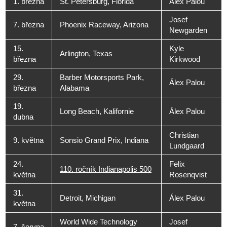
1. března
St. Petersburg, Florida
Álex Palou
Josef
7. března
Phoenix Raceway, Arizona
Newgarden
15.
Kyle
Arlington, Texas
března
Kirkwood
29.
Barber Motorsports Park,
Álex Palou
března
Alabama
19.
Long Beach, Kalifornie
Álex Palou
dubna
Christian
9. května
Sonsio Grand Prix, Indiana
Lundgaard
24.
Felix
110. ročník Indianapolis 500
května
Rosenqvist
31.
Detroit, Michigan
Álex Palou
května
World Wide Technology
Josef
7. června