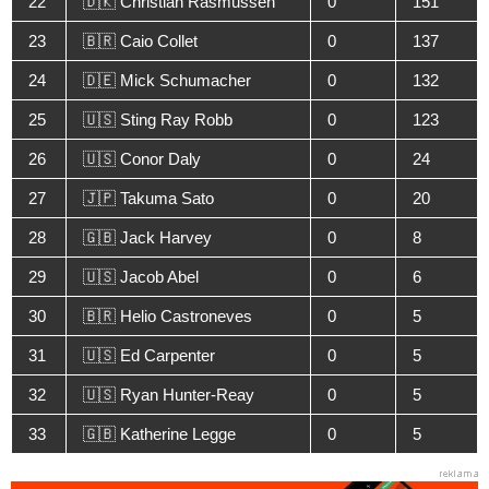
22
🇩🇰 Christian Rasmussen
0
151
23
🇧🇷 Caio Collet
0
137
24
🇩🇪 Mick Schumacher
0
132
25
🇺🇸 Sting Ray Robb
0
123
26
🇺🇸 Conor Daly
0
24
27
🇯🇵 Takuma Sato
0
20
28
🇬🇧 Jack Harvey
0
8
29
🇺🇸 Jacob Abel
0
6
30
🇧🇷 Helio Castroneves
0
5
31
🇺🇸 Ed Carpenter
0
5
32
🇺🇸 Ryan Hunter-Reay
0
5
33
🇬🇧 Katherine Legge
0
5