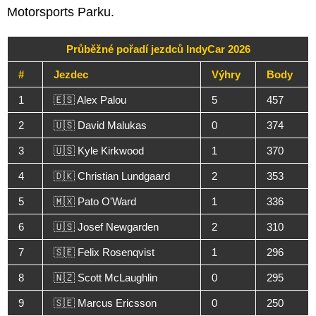
Motorsports Parku.
Průběžné pořadí jezdců IndyCar 2026
#
Jezdec
Výhry
Body
1
🇪🇸 Alex Palou
5
457
2
🇺🇸 David Malukas
0
374
3
🇺🇸 Kyle Kirkwood
1
370
4
🇩🇰 Christian Lundgaard
2
353
5
🇲🇽 Pato O'Ward
1
336
6
🇺🇸 Josef Newgarden
2
310
7
🇸🇪 Felix Rosenqvist
1
296
8
🇳🇿 Scott McLaughlin
0
295
9
🇸🇪 Marcus Ericsson
0
250