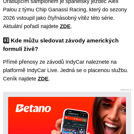
Úřadujícím šampionem je španělský jezdec Álex
Palou z týmu Chip Ganassi Racing, který do sezony
2026 vstoupil jako čtyřnásobný vítěz této série.
Aktuální pořadí najdete
ZDE
.
3️⃣ Kde můžu sledovat závody amerických
formulí živě?
Přímé přenosy ze závodů IndyCar naleznete na
platformě IndyCar Live. Jedná se o placenou službu.
Ceník najdete
ZDE
.