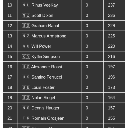
10
🇳🇱 Rinus VeeKay
0
237
11
🇳🇿 Scott Dixon
0
236
12
🇺🇸 Graham Rahal
0
229
13
🇳🇿 Marcus Armstrong
0
225
14
🇦🇺 Will Power
0
220
15
🇰🇾 Kyffin Simpson
0
216
16
🇺🇸 Alexander Rossi
0
197
17
🇺🇸 Santino Ferrucci
0
196
18
🇬🇧 Louis Foster
0
173
19
🇺🇸 Nolan Siegel
0
164
20
🇳🇴 Dennis Hauger
0
157
21
🇫🇷 Romain Grosjean
0
155