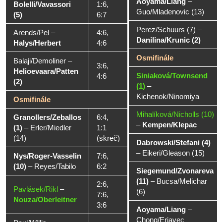
Aoyama/Liang
–
Bolelli/Vavassori
1:6,
Guo/Mladenovic (13)
(5)
6:7
Perez/Schuurs (7)
–
Arends/Pel
–
4:6,
Danilina/Krunic (2)
Halys/Herbert
4:6
Osmifinále
Balaji/Demoliner
–
3:6,
Helioevaara/Patten
Siniaková/Townsend
4:6
(2)
(1)
–
Kichenok/Ninomiya
Osmifinále
Mihalíková/Nicholls (10)
Granollers/Zeballos
6:4,
–
Kempen/Klepac
(1)
–
Erler/Miedler
1:1
(14)
(skreč)
Dabrowski/Stefani (4)
–
Eikeri/Gleason (15)
Nys/Roger-Vasselin
7:6,
(10)
–
Reyes/Tabilo
6:2
Siegemund/Zvonareva
(11)
–
Bucsa/Melichar
2:6,
Pavlásek/Rikl
–
(6)
7:6,
Nouza/Oberleitner
3:6
Aoyama/Liang
–
Chong/Erjavec