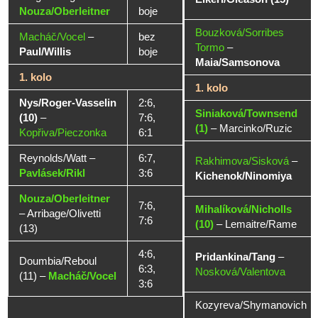
Nouza/Oberleitner
boje
Bouzková/Sorribes
Macháč/Vocel
–
bez
Tormo
–
Paul/Willis
boje
Maia/Samsonova
1. kolo
1. kolo
Nys/Roger-Vasselin
2:6,
Siniaková/Townsend
(10)
–
7:6,
(1)
–
Marcinko/Ruzic
Kopřiva/Pieczonka
6:1
Reynolds/Watt
–
6:7,
Rakhimova/Sisková
–
Pavlásek/Rikl
3:6
Kichenok/Ninomiya
Nouza/Oberleitner
7:6,
Mihalíková/Nicholls
–
Arribage/Olivetti
7:6
(10)
–
Lemaitre/Rame
(13)
4:6,
Pridankina/Tang
–
Doumbia/Reboul
6:3,
Nosková/Valentova
(11)
–
Macháč/Vocel
3:6
Kozyreva/Shymanovich