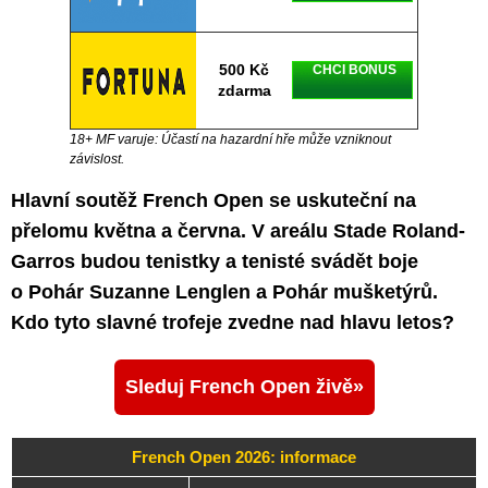
500 Kč
CHCI BONUS
zdarma
18+ MF varuje: Účastí na hazardní hře může vzniknout
závislost.
Hlavní soutěž French Open se uskuteční na
přelomu května a června. V areálu Stade Roland-
Garros budou tenistky a tenisté svádět boje
o Pohár Suzanne Lenglen a Pohár mušketýrů.
Kdo tyto slavné trofeje zvedne nad hlavu letos?
Sleduj French Open živě
French Open 2026: informace