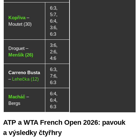
6:3,
5:7,
Kopřiva
–
6:4,
Moutet (30)
3:6,
6:3
3:6,
Droguet
–
2:6,
Menšík (26)
4:6
6:3,
Carreno Busta
7:6,
–
Lehečka (12)
6:3
6:4,
Macháč
–
6:4,
Bergs
6:3
ATP a WTA French Open 2026: pavouk
a výsledky čtyřhry