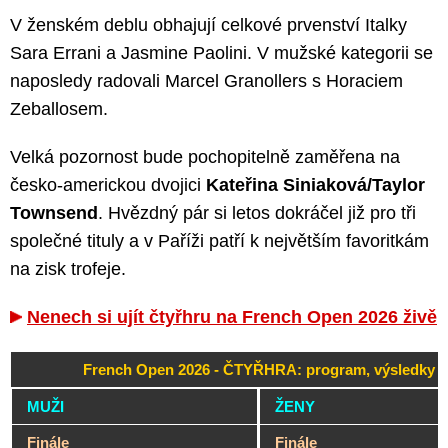
V ženském deblu obhajují celkové prvenství Italky
Sara Errani a Jasmine Paolini. V mužské kategorii se
naposledy radovali Marcel Granollers s Horaciem
Zeballosem.
Velká pozornost bude pochopitelně zaměřena na
česko-americkou dvojici
Kateřina Siniaková/Taylor
Townsend
. Hvězdný pár si letos dokráčel již pro tři
společné tituly a v Paříži patří k největším favoritkám
na zisk trofeje.
Nenech si ujít čtyřhru na French Open 2026 živě
French Open 2026 - ČTYŘHRA: program, výsledky
MUŽI
ŽENY
Finále
Finále