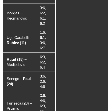
3:6,
Borges
–
6:2,
Kecmanovic
6:1,
6:2
1:6,
Ugo Carabelli
–
6:1,
Rublev (11)
3:6,
6:7
6:3,
Ruud (15)
–
6:2,
Medjedovic
6:4
3:6,
Sonego
–
Paul
2:6,
(24)
4:6
3:6,
4:6,
Fonseca (28)
–
6:3,
Prizmic