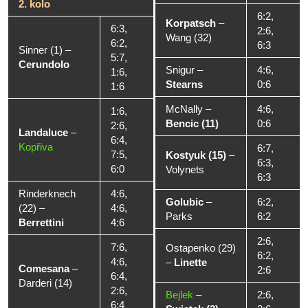
2. kolo
6:2,
Korpatsch
–
6:3,
2:6,
Wang (32)
6:2,
6:3
Sinner (1)
–
5:7,
Cerundolo
Snigur
–
4:6,
1:6,
Stearns
0:6
1:6
McNally
–
4:6,
1:6,
Bencic (11)
0:6
2:6,
Landaluce
–
6:4,
Kopřiva
6:7,
7:5,
Kostyuk (15)
–
6:3,
6:0
Volynets
6:3
Rinderknech
4:6,
Golubic
–
6:2,
(22)
–
4:6,
Parks
6:2
Berrettini
4:6
2:6,
7:6,
Ostapenko (29)
6:2,
4:6,
–
Linette
Comesana
–
2:6
6:4,
Darderi (14)
2:6,
Bejlek
–
2:6,
6:4