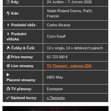
🕒
Kdy
:
24. květen – 7. červen 2026
Stade-Roland Garros, Paříž,
🌎
Kde
:
Francie
👨
Poslední vítěz
:
Carlos Alcaraz
👩
Poslední
Coco Gauff
vítězka
:
🎾 Češky & Češi
:
13 v singlu, 14 v deblových párech
💰 Prize money
:
61 723 000 €
🔴
Live streamy
:
TV Tipsport - zdarma ZDE
▶️
HBO Max
Placené streamy
:
📺 TV přenosy
:
Eurosport
✅ Sázkové kurzy
:
u Tipsportu