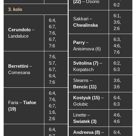
(22)
–
Osorio
6:2
3. kolo
6:1,
Sakkari
–
6:4,
3:6,
Chwalinska
6:7,
2:6
Cerundolo
–
7:6,
Landaluce
6:7,
6:3,
Parry
–
7:6
4:6,
Anisimova (6)
7:6
7:6,
5:7,
Svitolina (7)
–
6:2,
Berrettini
–
6:7,
Korpatsch
6:3
Comesana
6:4,
Stearns
–
3:6,
7:6
Bencic (11)
3:6
6:4,
Kostyuk (15)
–
6:4,
7:6,
Faria
–
Tiafoe
Golubic
6:3
6:7,
(19)
1:6,
Linette
–
4:6,
2:6
Swiatek (3)
4:6
6:4,
Andreeva (8)
–
6:4,
6:7,