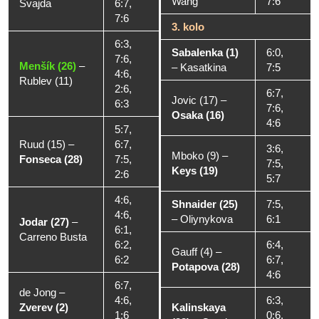
Wang
7:6
Svajda
6:7,
7:6
3. kolo
6:3,
Sabalenka (1)
6:0,
7:6,
Menšík (26)
–
–
Kasatkina
7:5
4:6,
Rublev (11)
2:6,
6:7,
Jovic (17)
–
6:3
7:6,
Osaka (16)
4:6
5:7,
Ruud (15)
–
6:7,
3:6,
Mboko (9)
–
Fonseca (28)
7:5,
7:5,
Keys (19)
2:6
5:7
4:6,
Shnaider (25)
7:5,
4:6,
–
Oliynykova
6:1
Jodar (27)
–
6:1,
Carreno Busta
6:2,
6:4,
Gauff (4)
–
6:2
6:7,
Potapova (28)
4:6
6:7,
de Jong
–
4:6,
6:3,
Zverev (2)
Kalinskaya
1:6
0:6,