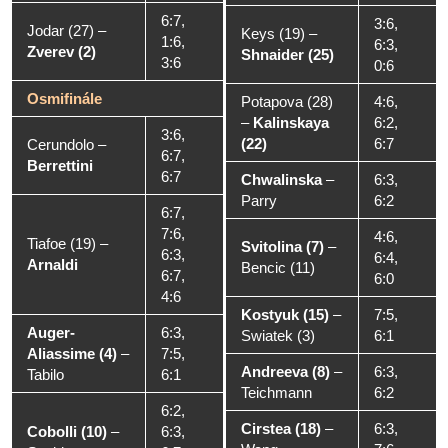
6:7,
3:6,
Jodar (27)
–
Keys (19)
–
1:6,
6:3,
Zverev (2)
Shnaider (25)
3:6
0:6
Osmifinále
Potapova (28)
4:6,
–
Kalinskaya
6:2,
3:6,
(22)
6:7
Cerundolo
–
6:7,
Berrettini
6:7
Chwalinska
–
6:3,
Parry
6:2
6:7,
7:6,
4:6,
Tiafoe (19)
–
Svitolina (7)
–
6:3,
6:4,
Arnaldi
Bencic (11)
6:7,
6:0
4:6
Kostyuk (15)
–
7:5,
Auger-
6:3,
Swiatek (3)
6:1
Aliassime (4)
–
7:5,
Andreeva (8)
–
6:3,
Tabilo
6:1
Teichmann
6:2
6:2,
Cirstea (18)
–
6:3,
Cobolli (10)
–
6:3,