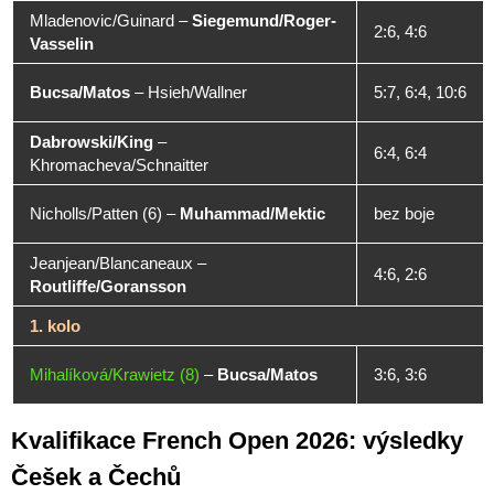
Mladenovic/Guinard
–
Siegemund/Roger-
2:6, 4:6
Vasselin
Bucsa/Matos
–
Hsieh/Wallner
5:7, 6:4, 10:6
Dabrowski/King
–
6:4, 6:4
Khromacheva/Schnaitter
Nicholls/Patten (6)
–
Muhammad/Mektic
bez boje
Jeanjean/Blancaneaux
–
4:6, 2:6
Routliffe/Goransson
1. kolo
Mihalíková/Krawietz (8)
–
Bucsa/Matos
3:6, 3:6
Kvalifikace French Open 2026: výsledky
Češek a Čechů