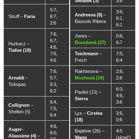
Swiatek (3)
3:6
5:7,
3:6,
Andreeva (8)
–
Struff
–
Faria
6:7,
6:1,
Bassols Ribera
2:6
6:1
7:6,
Jones
–
0:6,
6:7,
Bouzková (27)
6:7
Hurkacz
–
4:6,
Tiafoe (19)
7:6,
Teichmann
–
7:5,
4:6
Frech
6:4
7:6,
Rakhimova
–
2:6,
Arnaldi
–
5:7,
Muchová (10)
2:6
Tsitsipas
6:3,
6:3,
6:2
Paolini (13)
–
4:6,
Sierra
6:4,
3:6
Collignon
–
7:5,
Shelton (5)
Lys
–
Cirstea
3:6,
6:4
(18)
0:6
4:6,
Auger-
Baptiste (26)
–
4:5
6:0,
Aliassime (4)
–
Wang
(skreč)