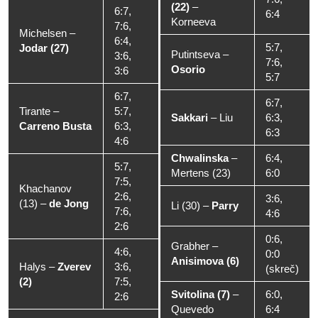
(22)
–
6:7,
6:4
Korneeva
7:6,
Michelsen
–
6:4,
5:7,
Jodar (27)
Putintseva
–
3:6,
7:6,
Osorio
3:6
5:7
6:7,
6:7,
Tirante
–
5:7,
Sakkari
–
Liu
6:3,
Carreno Busta
6:3,
6:3
4:6
Chwalinska
–
6:4,
5:7,
Mertens (23)
6:0
7:5,
Khachanov
2:6,
3:6,
(13)
–
de Jong
Li (30)
–
Parry
7:6,
4:6
2:6
0:6,
Grabher
–
4:6,
0:0
Anisimova (6)
Halys
–
Zverev
3:6,
(skreč)
(2)
7:5,
Svitolina (7)
–
6:0,
2:6
Quevedo
6:4