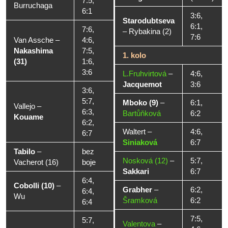
7:5,
Burruchaga
6:1
3:6,
Starodubtseva
6:1,
7:6,
–
Rybakina (2)
7:6
Van Assche
–
4:6,
Nakashima
7:5,
1. kolo
(31)
1:6,
3:6
L.Fruhvirtová
–
4:6,
Jacquemot
3:6
3:6,
5:7,
Mboko (9)
–
6:1,
Vallejo
–
6:3,
Bartůňková
6:2
Kouame
6:2,
Waltert
–
4:6,
6:7
Siniaková
6:7
Tabilo
–
bez
Nosková (12)
–
5:7,
Vacherot (16)
boje
Sakkari
6:7
6:4,
Cobolli (10)
–
Grabher
–
6:2,
6:4,
Wu
Šramková
6:2
6:4
7:5,
5:7,
Valentova
–