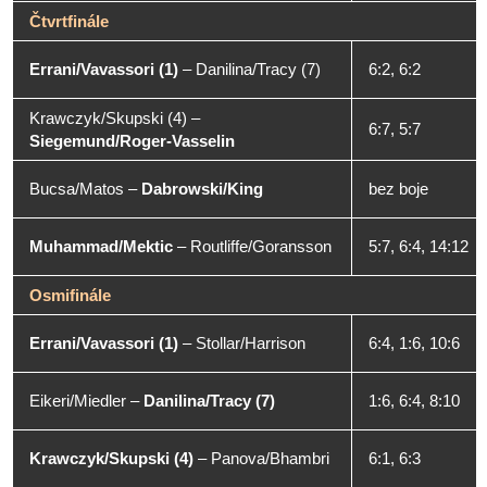
Čtvrtfinále
Errani/Vavassori (1)
–
Danilina/Tracy (7)
6:2, 6:2
Krawczyk/Skupski (4)
–
6:7, 5:7
Siegemund/Roger-Vasselin
Bucsa/Matos
–
Dabrowski/King
bez boje
Muhammad/Mektic
–
Routliffe/Goransson
5:7, 6:4, 14:12
Osmifinále
Errani/Vavassori (1)
–
Stollar/Harrison
6:4, 1:6, 10:6
Eikeri/Miedler
–
Danilina/Tracy (7)
1:6, 6:4, 8:10
Krawczyk/Skupski (4)
–
Panova/Bhambri
6:1, 6:3