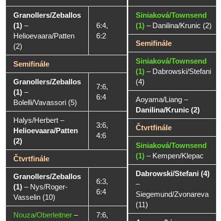
Granollers/Zeballos
Siniaková/Townsend
(1)
–
6:4,
(1)
–
Danilina/Krunic (2)
Helioevaara/Patten
6:2
Semifinále
(2)
Siniaková/Townsend
Semifinále
(1)
–
Dabrowski/Stefani
Granollers/Zeballos
(4)
7:6,
(1)
–
6:4
Aoyama/Liang
–
Bolelli/Vavassori (5)
Danilina/Krunic (2)
Halys/Herbert
–
3:6,
Čtvrtfinále
Helioevaara/Patten
4:6
(2)
Siniaková/Townsend
(1)
–
Kempen/Klepac
Čtvrtfinále
Dabrowski/Stefani (4)
Granollers/Zeballos
6:3,
–
(1)
–
Nys/Roger-
6:4
Siegemund/Zvonareva
Vasselin (10)
(11)
Nouza/Oberleitner
–
7:6,