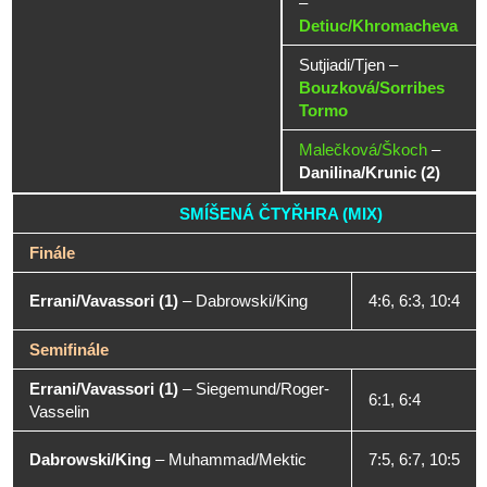
–
Detiuc/Khromacheva
Sutjiadi/Tjen
–
Bouzková/Sorribes
Tormo
Malečková/Škoch
–
Danilina/Krunic (2)
SMÍŠENÁ ČTYŘHRA (MIX)
Finále
Errani/Vavassori (1)
–
Dabrowski/King
4:6, 6:3, 10:4
Semifinále
Errani/Vavassori (1)
–
Siegemund/Roger-
6:1, 6:4
Vasselin
Dabrowski/King
–
Muhammad/Mektic
7:5, 6:7, 10:5