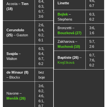
4:6,
6:4,
Linette
Acosta
–
Tien
6:7
6:3,
(18)
6:7,
Bejlek
–
6:3,
3:6
Stephens
6:2
2:6,
Bronzetti
–
3:6,
Cerundolo
6:4,
Bouzková (27)
1:6
(25)
–
Gaston
6:2,
6:1
Zakharova
–
5:7,
Muchová (10)
2:6
6:3,
Svajda
–
6:4,
6:7,
Baptiste (26)
–
Walton
6:7,
7:6,
Krejčíková
6:2
6:2
de Minaur (8)
bez
–
Blockx
boje
3:6,
6:2,
Navone
–
4:6,
Menšík (26)
6:1,
6:7