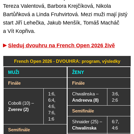
Tereza Valentová, Barbora Krejčíková, Nikola
Bartůňková a Linda Fruhvirtová. Mezi muži mají jistý
start Jiří Lehečka, Jakub Menšík, Tomáš Macháč
a Vít Kopřiva.
Sleduj dvouhru na French Open 2026 živě
French Open 2026 - DVOUHRA: program, výsledky
MUŽI
ŽENY
Finále
Finále
1:6,
Chwalinska
–
3:6,
6:4,
Andreeva (8)
2:6
Cobolli (10)
–
4:6,
Zverev (2)
Semifinále
7:6,
1:6
Shnaider (25)
–
6:7,
Chwalinska
4:6
Semifinále