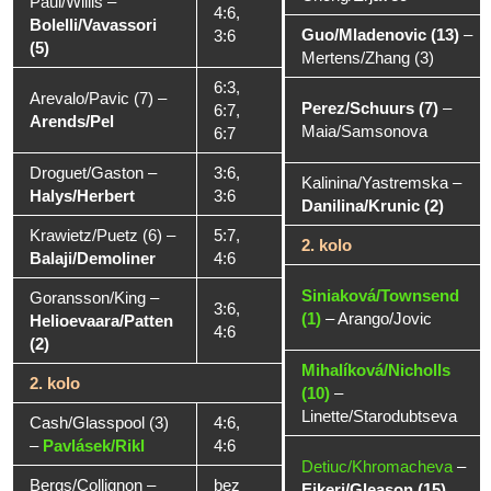
Paul/Willis
–
4:6,
Bolelli/Vavassori
Guo/Mladenovic (13)
–
3:6
(5)
Mertens/Zhang (3)
6:3,
Arevalo/Pavic (7)
–
Perez/Schuurs (7)
–
6:7,
Arends/Pel
Maia/Samsonova
6:7
Droguet/Gaston
–
3:6,
Kalinina/Yastremska
–
Halys/Herbert
3:6
Danilina/Krunic (2)
Krawietz/Puetz (6)
–
5:7,
2. kolo
Balaji/Demoliner
4:6
Siniaková/Townsend
Goransson/King
–
3:6,
(1)
–
Arango/Jovic
Helioevaara/Patten
4:6
(2)
Mihalíková/Nicholls
2. kolo
(10)
–
Linette/Starodubtseva
Cash/Glasspool (3)
4:6,
–
Pavlásek/Rikl
4:6
Detiuc/Khromacheva
–
Bergs/Collignon
–
bez
Eikeri/Gleason (15)