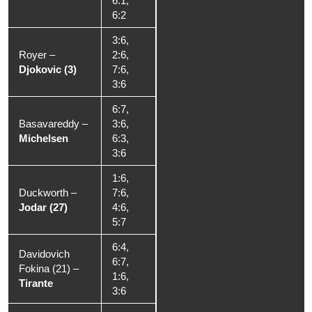
6:1,
6:2
3:6,
Royer
–
2:6,
Djokovic (3)
7:6,
3:6
6:7,
Basavareddy
–
3:6,
Michelsen
6:3,
3:6
1:6,
Duckworth
–
7:6,
Jodar (27)
4:6,
5:7
6:4,
Davidovich
6:7,
Fokina (21)
–
1:6,
Tirante
3:6