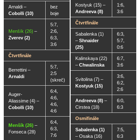
Kostyuk (15)
–
1:6,
Arnaldi
–
bez
Andreeva (8)
3:6
Cobolli (10)
boje
Čtvrtfinále
5:7,
Menšík (26)
–
2:6,
Sabalenka (1)
6:3,
Zverev (2)
6:3,
–
Shnaider
5:7,
3:6
(25)
0:6
Čtvrtfinále
Kalinskaya (22)
6:7,
–
Chwalinska
3:6
5:7,
Berrettini
–
2:5
3:6,
Arnaldi
Svitolina (7)
–
(skreč)
6:2,
Kostyuk (15)
2:6
6:4,
Auger-
4:6,
Andreeva (8)
–
6:0,
Aliassime (4)
–
4:6,
Cirstea (18)
6:3
Cobolli (10)
4:6
Osmifinále
6:4,
Menšík (26)
–
6:3,
Sabalenka (1)
7:5,
Fonseca (28)
7:6
–
Osaka (16)
6:3