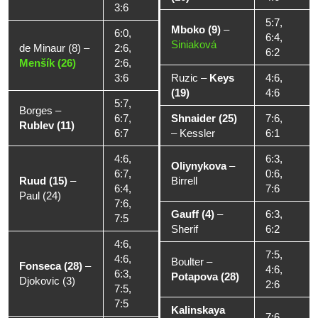
3:6
5:7,
Mboko (9)
–
6:0,
6:4,
Siniaková
de Minaur (8)
–
2:6,
6:2
Menšík (26)
2:6,
3:6
Ruzic
–
Keys
4:6,
(19)
4:6
5:7,
Borges
–
6:7,
Shnaider (25)
7:6,
Rublev (11)
6:7
–
Kessler
6:1
4:6,
6:3,
Oliynykova
–
6:7,
0:6,
Ruud (15)
–
Birrell
6:4,
7:6
Paul (24)
7:6,
Gauff (4)
–
6:3,
7:5
Sherif
6:2
4:6,
7:5,
4:6,
Boulter
–
Fonseca (28)
–
4:6,
6:3,
Potapova (28)
Djokovic (3)
2:6
7:5,
7:5
Kalinskaya
7:6,