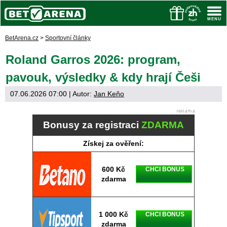
BetArena.cz
>
Sportovní články
Roland Garros 2026: program,
pavouk, výsledky & kdy hrají Češi
07.06.2026 07:00
| Autor:
Jan Keňo
Bonusy za registraci
ZDARMA
Získej za ověření:
600 Kč
CHCI BONUS
zdarma
1 000 Kč
CHCI BONUS
zdarma