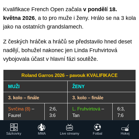
Kvalifikace French Open začala
v pondělí 18.
května 2026
, a to pro muže i ženy. Hrálo se na 3 kola
jako na ostatních grandslamech.
Z českých hráček a hráčů se představilo hned deset
nadějí, bohužel nakonec jen Linda Fruhvirtová
vybojovala účast v hlavní fázi soutěže.
Roland Garros 2026 – pavouk KVALIFIKACE
MUŽI
ŽENY
3. kolo – finále
3. kolo – finále
Svrčina (8)
–
2:6,
L. Fruhvirtová
–
6:3,
Faurel
3:6
Tan
7:6
2. kolo
2. kolo
Sázkovky
MMA
Live streamy
Fotbal
Hokej
5:7,
3:6,