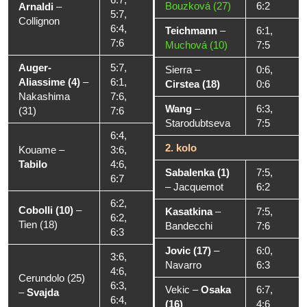
Bouzková (27)
6:2
Arnaldi
–
5:7,
Collignon
6:4,
Teichmann
–
6:1,
7:6
Muchová (10)
7:5
Auger-
5:7,
Sierra
–
0:6,
Aliassime (4)
–
6:1,
Cirstea (18)
0:6
Nakashima
7:6,
Wang
–
6:3,
(31)
7:6
Starodubtseva
7:5
6:4,
2. kolo
Kouame
–
3:6,
Tabilo
4:6,
Sabalenka (1)
7:5,
6:7
–
Jacquemot
6:2
6:2,
Cobolli (10)
–
Kasatkina
–
7:5,
6:2,
Tien (18)
Bandecchi
7:6
6:3
Jovic (17)
–
6:0,
3:6,
Navarro
6:3
4:6,
Cerundolo (25)
6:3,
Vekic
–
Osaka
6:7,
–
Svajda
6:4,
(16)
4:6