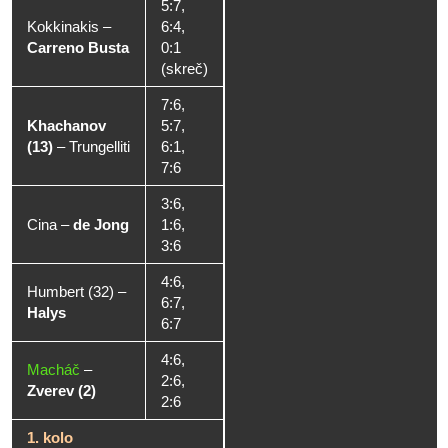
5:7,
Kokkinakis
–
6:4,
Carreno Busta
0:1
(skreč)
7:6,
Khachanov
5:7,
(13)
–
Trungelliti
6:1,
7:6
3:6,
Cina
–
de Jong
1:6,
3:6
4:6,
Humbert (32)
–
6:7,
Halys
6:7
4:6,
Macháč
–
2:6,
Zverev (2)
2:6
1. kolo