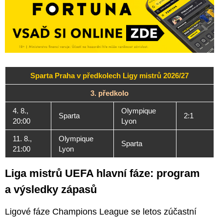
Sparta Praha v předkolech Ligy mistrů 2026/27
3. předkolo
4. 8.,
Olympique
Sparta
2:1
20:00
Lyon
11. 8.,
Olympique
Sparta
21:00
Lyon
Liga mistrů UEFA hlavní fáze: program
a výsledky zápasů
Ligové fáze Champions League se letos zúčastní