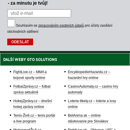
- za minutu je tvůj!
Souhlasím se
zpracováním osobních údajů
pro účely zasílání
obchodních sdělení
DALŠÍ WEBY GTO SOLUTIONS
FightLive.cz – MMA a
EncyklopedieHazardu.cz –
bojové sporty online
hazardní hry online
FotbalZprávy.cz – fotbal
CasinoAutomaty.cz – casino hry
zprávy aktuálně
automaty
HokejZprávy.cz – dnešní
Loterie-tikety.cz – loterie a losy
hokej zprávy online
online
Tenis-Živě.cz – tenis portál
BetArena.sk – online
a live program
stávkovanie pre Slovákov
MotorsportŽivě.cz –
FightLive.sk – Oktagon, UFC a