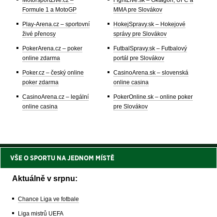
Formule 1 a MotoGP
MMA pre Slovákov
Play-Arena.cz – sportovní
HokejSpravy.sk – Hokejové
živé přenosy
správy pre Slovákov
PokerArena.cz – poker
FutbalSpravy.sk – Futbalový
online zdarma
portál pre Slovákov
Poker.cz – český online
CasinoArena.sk – slovenská
poker zdarma
online casina
CasinoArena.cz – legální
PokerOnline.sk – online poker
online casina
pre Slovákov
VŠE O SPORTU NA JEDNOM MÍSTĚ
Aktuálně v srpnu:
Chance Liga ve fotbale
Liga mistrů UEFA