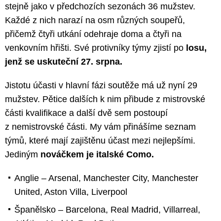
stejně jako v předchozích sezonách 36 mužstev.
Každé z nich narazí na osm různých soupeřů,
přičemž čtyři utkání odehraje doma a čtyři na
venkovním hřišti. Své protivníky týmy zjistí po
losu,
jenž se uskuteční 27. srpna.
Jistotu účasti v hlavní fázi soutěže má už nyní 29
mužstev. Pětice dalších k nim přibude z mistrovské
části kvalifikace a další dvě sem postoupí
z nemistrovské části. My vám přinášíme seznam
týmů, které mají zajištěnu účast mezi nejlepšími.
Jediným
nováčkem je italské Como.
Anglie – Arsenal, Manchester City, Manchester
United, Aston Villa, Liverpool
Španělsko – Barcelona, Real Madrid, Villarreal,