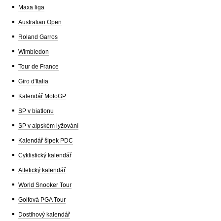
Maxa liga
Australian Open
Roland Garros
Wimbledon
Tour de France
Giro d'Italia
Kalendář MotoGP
SP v biatlonu
SP v alpském lyžování
Kalendář šipek PDC
Cyklistický kalendář
Atletický kalendář
World Snooker Tour
Golfová PGA Tour
Dostihový kalendář