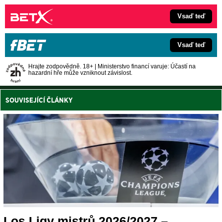
Vsaď teď
Vsaď teď
Hrajte zodpovědně. 18+ | Ministerstvo financí varuje: Účastí na
hazardní hře může vzniknout závislost.
SOUVISEJÍCÍ ČLÁNKY
Los Ligy mistrů 2026/2027 –