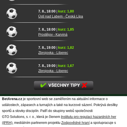
7. 8., 18:00
|
kurz: 1,80
Ústí nad Labem - Česká Lípa
7. 8., 18:00
|
kurz: 1,85
Prostějov - Karviná
7. 8., 19:00
|
kurz: 1,82
Zbrojovka - Liberec
7. 8., 19:00
|
kurz: 1,67
Zbrojovka - Liberec
BetArena.cz
je sportovní web se zaměřením na aktuální informace o
událostech, zápasech a turnajích a také na kurzové sázení. Pokrývá desítky
sportů a stovky disciplín. Patří do skupiny webů společnosti
GTO Solutions, s. r. o., která je členem
Institutu pro regulaci hazardních her
(IPRH)
, mediálním partnerem projektu
Zodpovědné hraní
a spolupracuje s