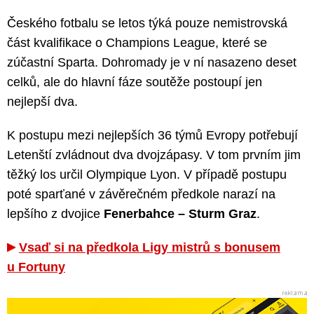
Českého fotbalu se letos týká pouze nemistrovská
část kvalifikace o Champions League, které se
zúčastní Sparta. Dohromady je v ní nasazeno deset
celků, ale do hlavní fáze soutěže postoupí jen
nejlepší dva.
K postupu mezi nejlepších 36 týmů Evropy potřebují
Letenští zvládnout dva dvojzápasy. V tom prvním jim
těžký los určil Olympique Lyon. V případě postupu
poté sparťané v závěrečném předkole narazí na
lepšího z dvojice
Fenerbahce – Sturm Graz
.
Vsaď si na předkola Ligy mistrů s bonusem
u Fortuny