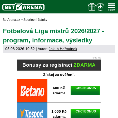
BetArena.cz
>
Sportovní články
Fotbalová Liga mistrů 2026/2027 -
program, informace, výsledky
05.08.2026 10:52
| Autor:
Jakub Heřmánek
Bonusy za registraci
ZDARMA
Získej za ověření:
600 Kč
CHCI BONUS
zdarma
1 000 Kč
CHCI BONUS
zdarma