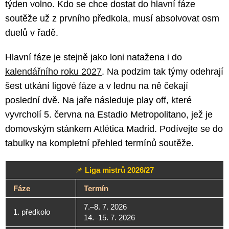
týden volno. Kdo se chce dostat do hlavní fáze
soutěže už z prvního předkola, musí absolvovat osm
duelů v řadě.
Hlavní fáze je stejně jako loni natažena i do
kalendářního roku 2027
. Na podzim tak týmy odehrají
šest utkání ligové fáze a v lednu na ně čekají
poslední dvě. Na jaře následuje play off, které
vyvrcholí 5. června na Estadio Metropolitano, jež je
domovským stánkem Atlética Madrid. Podívejte se do
tabulky na kompletní přehled termínů soutěže.
📌
Liga mistrů 2026/27
Fáze
Termín
7.–8. 7. 2026
1. předkolo
14.–15. 7. 2026