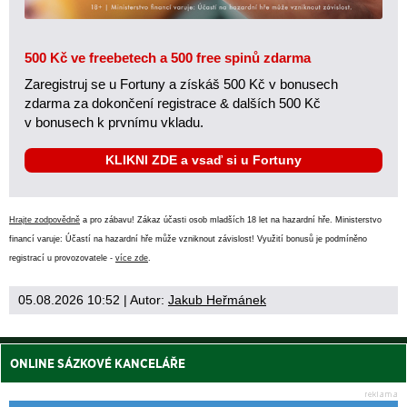
500 Kč ve freebetech a 500 free spinů zdarma
Zaregistruj se u Fortuny a získáš 500 Kč v bonusech
zdarma za dokončení registrace & dalších 500 Kč
v bonusech k prvnímu vkladu.
KLIKNI ZDE a vsaď si u Fortuny
Hrajte zodpovědně
a pro zábavu! Zákaz účasti osob mladších 18 let na hazardní hře. Ministerstvo
financí varuje: Účastí na hazardní hře může vzniknout závislost! Využití bonusů je podmíněno
registrací u provozovatele -
více zde
.
05.08.2026 10:52
| Autor:
Jakub Heřmánek
ONLINE SÁZKOVÉ KANCELÁŘE