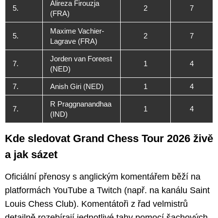
Alireza Firouzja
5.
2
7
(FRA)
Maxime Vachier-
5.
2
7
Lagrave (FRA)
Jorden van Foreest
7.
1
4
(NED)
7.
Anish Giri (NED)
1
4
R Praggnanandhaa
7.
1
4
(IND)
Kde sledovat Grand Chess Tour 2026 živě
a jak sázet
Oficiální přenosy s anglickým komentářem běží na
platformách YouTube a Twitch (např. na kanálu Saint
Louis Chess Club). Komentátoři z řad velmistrů
detailně rozebírají jednotlivé tahy pomocí šachových