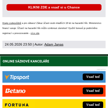
KLIKNI ZDE a vsaď si u Chance
Hrajte zodpovědně
a pro zábavu! Zákaz účasti osob mladších 18 let na hazardní hře. Ministerstvo
financí varuje: Účastí na hazardní hře může vzniknout závislost! Využití bonusů je podmíněno
registrací u provozovatele -
více zde
.
24.05.2026 23:50
| Autor:
Adam Janas
ONLINE SÁZKOVÉ KANCELÁŘE
Vsaď teď
Vsaď teď
Vsaď teď