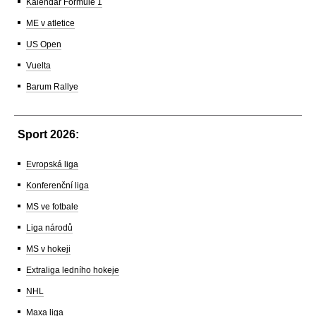
Kalendář Formule 1
ME v atletice
US Open
Vuelta
Barum Rallye
Sport 2026:
Evropská liga
Konferenční liga
MS ve fotbale
Liga národů
MS v hokeji
Extraliga ledního hokeje
NHL
Maxa liga