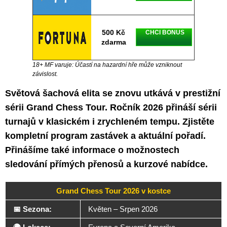
500 Kč
CHCI BONUS
zdarma
18+ MF varuje: Účastí na hazardní hře může vzniknout
závislost.
Světová šachová elita se znovu utkává v prestižní
sérii Grand Chess Tour. Ročník 2026 přináší sérii
turnajů v klasickém i zrychleném tempu. Zjistěte
kompletní program zastávek a aktuální pořadí.
Přinášíme také informace o možnostech
sledování přímých přenosů a kurzové nabídce.
Grand Chess Tour 2026 v kostce
📅 Sezona:
Květen – Srpen 2026