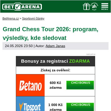
BetArena.cz
>
Sportovní články
Grand Chess Tour 2026: program,
výsledky, kde sledovat
24.05.2026 23:50
| Autor:
Adam Janas
Bonusy za registraci
ZDARMA
Získej za ověření:
600 Kč
CHCI BONUS
zdarma
1 000 Kč
CHCI BONUS
zdarma