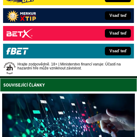
Vsaď teď
Vsaď teď
Vsaď teď
Hrajte zodpovědně. 18+ | Ministerstvo financí varuje: Účastí na
hazardní hře může vzniknout závislost.
SOUVISEJÍCÍ ČLÁNKY