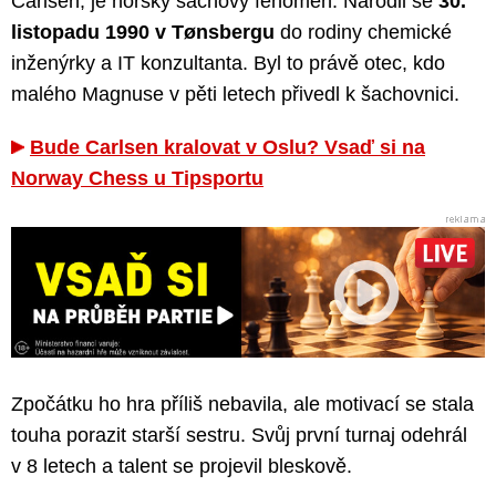
Carlsen, je norský šachový fenomén. Narodil se
30.
listopadu 1990 v Tønsbergu
do rodiny chemické
inženýrky a IT konzultanta. Byl to právě otec, kdo
malého Magnuse v pěti letech přivedl k šachovnici.
Bude Carlsen kralovat v Oslu? Vsaď si na
Norway Chess u Tipsportu
Zpočátku ho hra příliš nebavila, ale motivací se stala
touha porazit starší sestru. Svůj první turnaj odehrál
v 8 letech a talent se projevil bleskově.