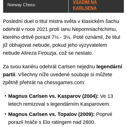
VSADÍM NA
Norway Chess
KARLSENA
Poslední duel o titul mistra světa v klasickém šachu
odehrál v roce 2021 proti Ianu Nepomniachtchimu,
kterého drtivě porazil 7½ - 3½. Poté oznámil, že titul
již obhajovat nebude, pokud jeho vyzyvatelem
nebude Alireza Firouzja, což se nestalo.
Za svou kariéru odehrál Carlsen nejednu
legendární
partii
. Všechny níže uvedené souboje si můžete
zpětně přehrát na chessgames.com:
Magnus Carlsen vs. Kasparov (2004):
Ve 13
letech remizoval s legendárním Kasparovem.
Magnus Carlsen vs. Topalov (2009):
Poprvé
porazil hráče s Elo ratingem nad 2800.