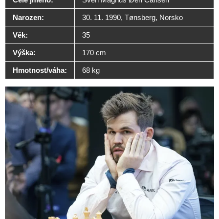
Narozen:
30. 11. 1990, Tønsberg, Norsko
Věk:
35
Výška:
170 cm
Hmotnost/váha:
68 kg