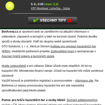
9. 8., 0:00
|
kurz: 2,11
ATP Montreal: Lehečka - Jodar
BetArena.cz
je sportovní web se zaměřením na aktuální informace o
událostech, zápasech a turnajích a také na kurzové sázení. Pokrývá desítky
sportů a stovky disciplín. Patří do skupiny webů společnosti
GTO Solutions, s. r. o., která je členem
Institutu pro regulaci hazardních her
(IPRH)
, mediálním partnerem projektu
Zodpovědné hraní
a spolupracuje s
Asociací hráčů pokeru a kurzových sázek
.
Hrajte zodpovědně
a pro zábavu! Zákaz účasti osob mladších 18 let na
hazardní hře. Ministerstvo financí varuje: Účastí na hazardní hře může vzniknout
závislost!
Využití bonusů je podmíněno registrací u provozovatele –
informace zde
. Na
BetArena.cz nejsou provozovány hazardní hry ani zde neprobíhá
zprostředkování jakýchkoliv plateb.
Pomoc pro hráče hazardních her a osoby blízké:
Seznam adiktologických
služeb v ČR
,
Mapa pomoci
,
Národní stránky pro snížení nebezpečí hazardního