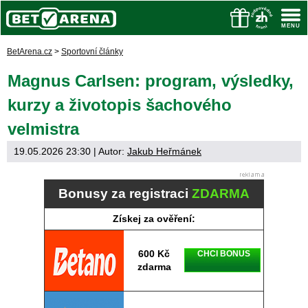
BetArena.cz
>
Sportovní články
Magnus Carlsen: program, výsledky,
kurzy a životopis šachového
velmistra
19.05.2026 23:30
| Autor:
Jakub Heřmánek
Bonusy za registraci
ZDARMA
Získej za ověření:
600 Kč
CHCI BONUS
zdarma