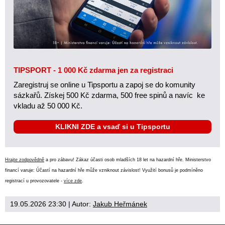
TIPSPORT - 1 000 Kč zdarma jen za registraci
Zaregistruj se online u Tipsportu a zapoj se do komunity
sázkařů. Získej 500 Kč zdarma, 500 free spinů a navíc ke
vkladu až 50 000 Kč.
KLIKNI ZDE a vsaď si u Tipsportu
Hrajte zodpovědně
a pro zábavu! Zákaz účasti osob mladších 18 let na hazardní hře. Ministerstvo
financí varuje: Účastí na hazardní hře může vzniknout závislost! Využití bonusů je podmíněno
registrací u provozovatele -
více zde
.
19.05.2026 23:30
| Autor:
Jakub Heřmánek