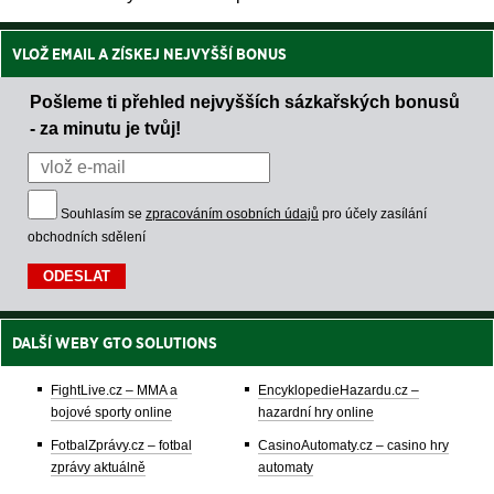
VLOŽ EMAIL A ZÍSKEJ NEJVYŠŠÍ BONUS
Pošleme ti přehled nejvyšších sázkařských bonusů
- za minutu je tvůj!
Souhlasím se
zpracováním osobních údajů
pro účely zasílání
obchodních sdělení
DALŠÍ WEBY GTO SOLUTIONS
FightLive.cz – MMA a
EncyklopedieHazardu.cz –
bojové sporty online
hazardní hry online
FotbalZprávy.cz – fotbal
CasinoAutomaty.cz – casino hry
zprávy aktuálně
automaty