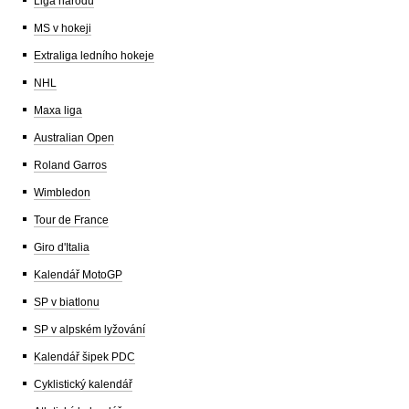
Liga národů
MS v hokeji
Extraliga ledního hokeje
NHL
Maxa liga
Australian Open
Roland Garros
Wimbledon
Tour de France
Giro d'Italia
Kalendář MotoGP
SP v biatlonu
SP v alpském lyžování
Kalendář šipek PDC
Cyklistický kalendář