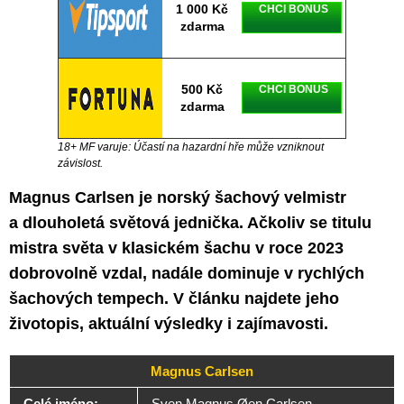
1 000 Kč
CHCI BONUS
zdarma
500 Kč
CHCI BONUS
zdarma
18+ MF varuje: Účastí na hazardní hře může vzniknout
závislost.
Magnus Carlsen je norský šachový velmistr
a dlouholetá světová jednička. Ačkoliv se titulu
mistra světa v klasickém šachu v roce 2023
dobrovolně vzdal, nadále dominuje v rychlých
šachových tempech. V článku najdete jeho
životopis, aktuální výsledky i zajímavosti.
Magnus Carlsen
Celé jméno:
Sven Magnus Øen Carlsen