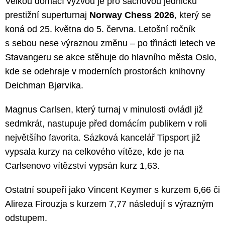
Velkou domácí výzvou je pro šachovou jedničku
prestižní superturnaj
Norway Chess 2026
, který se
koná od 25. května do 5. června. Letošní ročník
s sebou nese výraznou změnu – po třinácti letech ve
Stavangeru se akce stěhuje do hlavního města Oslo,
kde se odehraje v moderních prostorách knihovny
Deichman Bjørvika.
Magnus Carlsen, který turnaj v minulosti ovládl již
sedmkrát, nastupuje před domácím publikem v roli
největšího favorita. Sázková kancelář Tipsport již
vypsala kurzy na celkového vítěze, kde je na
Carlsenovo vítězství vypsán kurz 1,63.
Ostatní soupeři jako Vincent Keymer s kurzem 6,66 či
Alireza Firouzja s kurzem 7,77 následují s výrazným
odstupem.