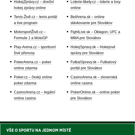
HokejZprávy.cz – dnešní
Loterie-tikety.cz – loterie a losy
hokej zprávy online
online
Tenis-Živě.cz – tenis portál
BetArena.sk – online
a live program
stávkovanie pre Slovákov
MotorsportŽivě.cz –
FightLive.sk – Oktagon, UFC a
Formule 1 a MotoGP
MMA pre Slovákov
Play-Arena.cz – sportovní
HokejSpravy.sk – Hokejové
živé přenosy
správy pre Slovákov
PokerArena.cz – poker
FutbalSpravy.sk – Futbalový
online zdarma
portál pre Slovákov
Poker.cz – český online
CasinoArena.sk – slovenská
poker zdarma
online casina
CasinoArena.cz – legální
PokerOnline.sk – online poker
online casina
pre Slovákov
VŠE O SPORTU NA JEDNOM MÍSTĚ