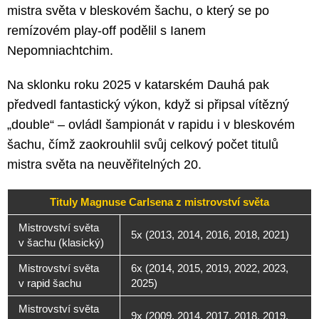
mistra světa v bleskovém šachu, o který se po
remízovém play-off podělil s Ianem
Nepomniachtchim.
Na sklonku roku 2025 v katarském Dauhá pak
předvedl fantastický výkon, když si připsal vítězný
„double“ – ovládl šampionát v rapidu i v bleskovém
šachu, čímž zaokrouhlil svůj celkový počet titulů
mistra světa na neuvěřitelných 20.
Tituly Magnuse Carlsena z mistrovství světa
Mistrovství světa
5x (2013, 2014, 2016, 2018, 2021)
v šachu (klasický)
Mistrovství světa
6x (2014, 2015, 2019, 2022, 2023,
v rapid šachu
2025)
Mistrovství světa
9x (2009, 2014, 2017, 2018, 2019,