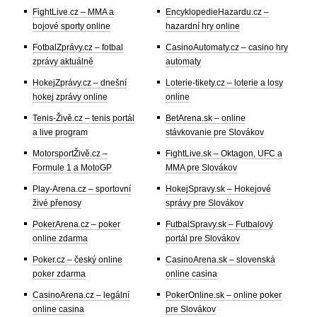
FightLive.cz – MMA a
EncyklopedieHazardu.cz –
bojové sporty online
hazardní hry online
FotbalZprávy.cz – fotbal
CasinoAutomaty.cz – casino hry
zprávy aktuálně
automaty
HokejZprávy.cz – dnešní
Loterie-tikety.cz – loterie a losy
hokej zprávy online
online
Tenis-Živě.cz – tenis portál
BetArena.sk – online
a live program
stávkovanie pre Slovákov
MotorsportŽivě.cz –
FightLive.sk – Oktagon, UFC a
Formule 1 a MotoGP
MMA pre Slovákov
Play-Arena.cz – sportovní
HokejSpravy.sk – Hokejové
živé přenosy
správy pre Slovákov
PokerArena.cz – poker
FutbalSpravy.sk – Futbalový
online zdarma
portál pre Slovákov
Poker.cz – český online
CasinoArena.sk – slovenská
poker zdarma
online casina
CasinoArena.cz – legální
PokerOnline.sk – online poker
online casina
pre Slovákov