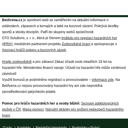
BetArena.cz
je sportovní web se zaměřením na aktuální informace o
událostech, zápasech a turnajích a také na kurzové sázení. Pokrývá desítky
sportů a stovky disciplín. Patří do skupiny webů společnosti
GTO Solutions, s. r. o., která je členem
Institutu pro regulaci hazardních her
(IPRH)
, mediálním partnerem projektu
Zodpovědné hraní
a spolupracuje s
Asociací hráčů pokeru a kurzových sázek
.
Hrajte zodpovědně
a pro zábavu! Zákaz účasti osob mladších 18 let na
hazardní hře. Ministerstvo financí varuje: Účastí na hazardní hře může vzniknout
závislost!
Využití bonusů je podmíněno registrací u provozovatele –
informace zde
. Na
BetArena.cz nejsou provozovány hazardní hry ani zde neprobíhá
zprostředkování jakýchkoliv plateb.
Pomoc pro hráče hazardních her a osoby blízké:
Seznam adiktologických
služeb v ČR
,
Mapa pomoci
,
Národní stránky pro snížení nebezpečí hazardního
hraní
.
O nás
|
Kontakty
|
Redakční standardy
|
Podmínky užívání