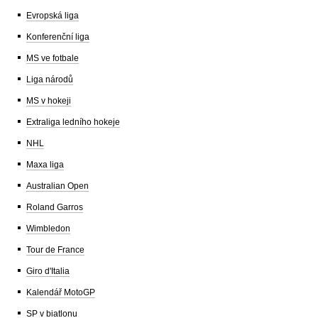
Evropská liga
Konferenční liga
MS ve fotbale
Liga národů
MS v hokeji
Extraliga ledního hokeje
NHL
Maxa liga
Australian Open
Roland Garros
Wimbledon
Tour de France
Giro d'Italia
Kalendář MotoGP
SP v biatlonu