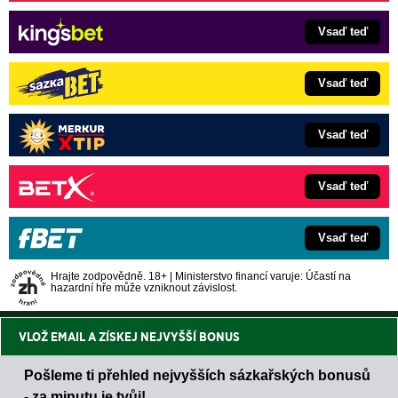
Vsaď teď
Vsaď teď
Vsaď teď
Vsaď teď
Vsaď teď
Hrajte zodpovědně. 18+ | Ministerstvo financí varuje: Účastí na
hazardní hře může vzniknout závislost.
VLOŽ EMAIL A ZÍSKEJ NEJVYŠŠÍ BONUS
Pošleme ti přehled nejvyšších sázkařských bonusů
- za minutu je tvůj!