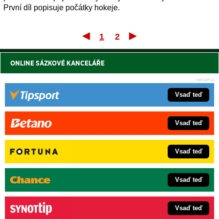
První díl popisuje počátky hokeje.
1
2
První
ONLINE SÁZKOVÉ KANCELÁŘE
Vsaď teď
Vsaď teď
Vsaď teď
Vsaď teď
Vsaď teď