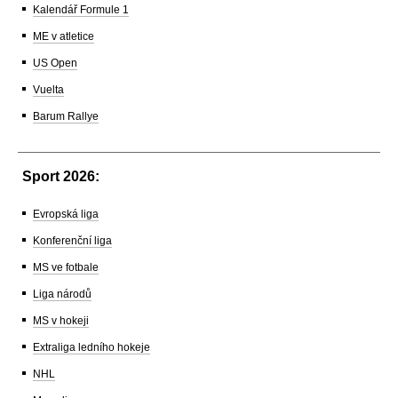
Kalendář Formule 1
ME v atletice
US Open
Vuelta
Barum Rallye
Sport 2026:
Evropská liga
Konferenční liga
MS ve fotbale
Liga národů
MS v hokeji
Extraliga ledního hokeje
NHL