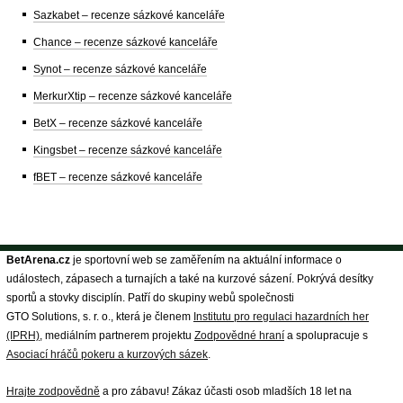
Sazkabet – recenze sázkové kanceláře
Chance – recenze sázkové kanceláře
Synot – recenze sázkové kanceláře
MerkurXtip – recenze sázkové kanceláře
BetX – recenze sázkové kanceláře
Kingsbet – recenze sázkové kanceláře
fBET – recenze sázkové kanceláře
BetArena.cz
je sportovní web se zaměřením na aktuální informace o
událostech, zápasech a turnajích a také na kurzové sázení. Pokrývá desítky
sportů a stovky disciplín. Patří do skupiny webů společnosti
GTO Solutions, s. r. o., která je členem
Institutu pro regulaci hazardních her
(IPRH)
, mediálním partnerem projektu
Zodpovědné hraní
a spolupracuje s
Asociací hráčů pokeru a kurzových sázek
.
Hrajte zodpovědně
a pro zábavu! Zákaz účasti osob mladších 18 let na