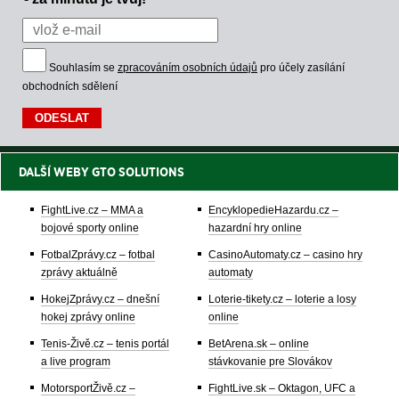
Souhlasím se
zpracováním osobních údajů
pro účely zasílání
obchodních sdělení
DALŠÍ WEBY GTO SOLUTIONS
FightLive.cz – MMA a
EncyklopedieHazardu.cz –
bojové sporty online
hazardní hry online
FotbalZprávy.cz – fotbal
CasinoAutomaty.cz – casino hry
zprávy aktuálně
automaty
HokejZprávy.cz – dnešní
Loterie-tikety.cz – loterie a losy
hokej zprávy online
online
Tenis-Živě.cz – tenis portál
BetArena.sk – online
a live program
stávkovanie pre Slovákov
MotorsportŽivě.cz –
FightLive.sk – Oktagon, UFC a