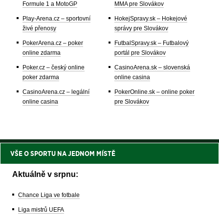
Formule 1 a MotoGP
MMA pre Slovákov
Play-Arena.cz – sportovní
HokejSpravy.sk – Hokejové
živé přenosy
správy pre Slovákov
PokerArena.cz – poker
FutbalSpravy.sk – Futbalový
online zdarma
portál pre Slovákov
Poker.cz – český online
CasinoArena.sk – slovenská
poker zdarma
online casina
CasinoArena.cz – legální
PokerOnline.sk – online poker
online casina
pre Slovákov
VŠE O SPORTU NA JEDNOM MÍSTĚ
Aktuálně v srpnu:
Chance Liga ve fotbale
Liga mistrů UEFA