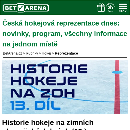
Česká hokejová reprezentace dnes:
novinky, program, všechny informace
na jednom místě
BetArena.cz
>
Rubriky
>
Hokej
>
Reprezentace
Historie hokeje na zimních