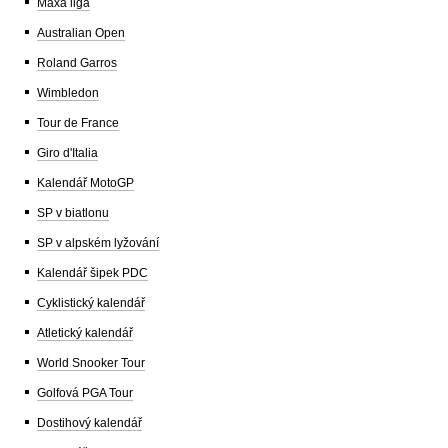
Maxa liga
Australian Open
Roland Garros
Wimbledon
Tour de France
Giro d'Italia
Kalendář MotoGP
SP v biatlonu
SP v alpském lyžování
Kalendář šipek PDC
Cyklistický kalendář
Atletický kalendář
World Snooker Tour
Golfová PGA Tour
Dostihový kalendář