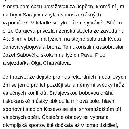
s odstupem času považovali za úspěch, kromě ní jim
na hry v Sarajevu zbyla i spousta krásných
vzpomínek. V letadle si bylo o čem vyprávět. Stříbro
si ze Sarajeva přivezla i ženská štafeta ze závodu na
4 x 5 km v
běhu na lyžích
, na stejné sólo trati Květa
Jeriová vybojovala bronz. Ten ukořistili i krasobruslař
Jozef Sabovčík, skokan na lyžích Pavel Ploc
a sjezdařka Olga Charvátová.
Je hrozivé, že dějiště pro nás rekordních medailových
žní se jen o pár let později stala němými svědky hrůz
válečných konfliktů. Sarajevskou bobovou dráhu
i skokanské můstky obklopila minová pole, hlavní
sportovní stadion Kosevo se stal shromaždištěm těl
válečných obětí. Částečné obnovy se vybraná
olympijská sportoviště dočkala až v tomto tisíciletí,