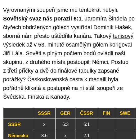
Vyrovnanými soupeři jsme mu tentokrát nebyli,
Sovětský svaz nás porazil 6:1
. Jaromíra Šindela po
čtyřech obdržených gólech vystřídal Dominik Hašek,
sborná nám přesto uštědřila kanára. Takový
tenisový
výsledek
až v 53. minutě osamělým gólem korigoval
Jiří Lála. Sověti s plným počtem bodů ovládli naši
skupinu, z druhého místa postoupili Němci. Postup
z třetí příčky a dvě do finálové tabulky zapsané
porážky? Československá cesta k medaili byla
pořádně klikatá a postupně na ní stáli soupeři ze
Švédska, Finska a Kanady.
SSSR
GER
ČSSR
FIN
SWE
SSSR
x
6:3
6:1
Německo
3:6
x
2:1