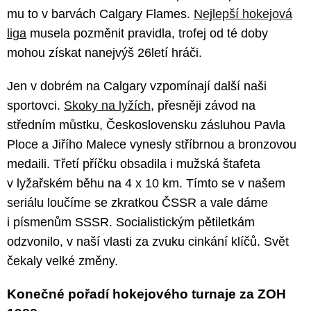
mu to v barvách Calgary Flames.
Nejlepší hokejová
liga
musela pozměnit pravidla, trofej od té doby
mohou získat nanejvýš 26letí hráči.
Jen v dobrém na Calgary vzpomínají další naši
sportovci.
Skoky na lyžích
, přesněji závod na
středním můstku, Československu zásluhou Pavla
Ploce a Jiřího Malece vynesly stříbrnou a bronzovou
medaili. Třetí příčku obsadila i mužská štafeta
v lyžařském běhu na 4 x 10 km. Tímto se v našem
seriálu loučíme se zkratkou ČSSR a vale dáme
i písmenům SSSR. Socialistickým pětiletkám
odzvonilo, v naší vlasti za zvuku cinkání klíčů. Svět
čekaly velké změny.
Konečné pořadí hokejového turnaje za ZOH