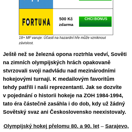
500 Kč
CHCI BONUS
zdarma
18+ MF varuje: Účastí na hazardní hře může vzniknout
závislost.
Ještě než se železná opona roztrhla vedví, Sověti
na zimních olympijských hrách opakovaně
stvrzovali svoji nadvládu nad mezinárodními
hokejovými turnaji. K medailovým favoritům
tehdy patřili i naši reprezentanti. Jak se dozvíte
v pojednání o historii hokeje na ZOH 1984-1994,
tato éra částečně zasáhla i do dob, kdy už žádný
Sovětský svaz ani Československo neexistovaly.
Olympijský hokej přelomu 80. a 90. let
–
Sarajevo,