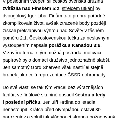
V posledním vzepětí sil československá družina
zvítězila nad Finskem 5:2
,
střelcem utkání
byl
dvougólový Igor Liba. Finům tato prohra pořádně
zkomplikovala život, avšak ztracené body později
získali překvapivou výhrou nad Sověty v těsném
poměru 2:1. Československou tečku za neslavným
vystoupením napsala
porážka s Kanadou 3:6
.
V závěru turnaje tým možná postrádal motivaci,
papírově bylo domácí družstvo jednoznačně slabší.
Jen samotný Gord Sherven však nastřílel stejně
branek jako celá reprezentace ČSSR dohromady.
Do své vlasti se tak tým vracel bez výraznějších
fanfár, ve finálové skupině obsadil
šestou a tedy
i poslední příčku
. Jen Jiří Hrdina do letadla
nenastoupil. Krátce před olympiádou oslavil 30.
narozeniny a splnil tak vládnoucí stranou požadovaný