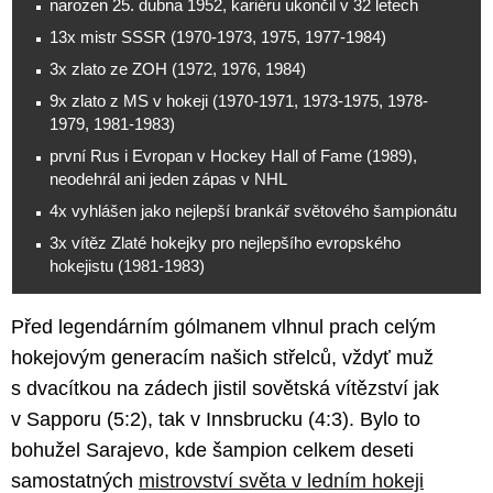
narozen 25. dubna 1952, kariéru ukončil v 32 letech
13x mistr SSSR (1970-1973, 1975, 1977-1984)
3x zlato ze ZOH (1972, 1976, 1984)
9x zlato z MS v hokeji (1970-1971, 1973-1975, 1978-
1979, 1981-1983)
první Rus i Evropan v Hockey Hall of Fame (1989),
neodehrál ani jeden zápas v NHL
4x vyhlášen jako nejlepší brankář světového šampionátu
3x vítěz Zlaté hokejky pro nejlepšího evropského
hokejistu (1981-1983)
Před legendárním gólmanem vlhnul prach celým
hokejovým generacím našich střelců, vždyť muž
s dvacítkou na zádech jistil sovětská vítězství jak
v Sapporu (5:2), tak v Innsbrucku (4:3). Bylo to
bohužel Sarajevo, kde šampion celkem deseti
samostatných
mistrovství světa v ledním hokeji