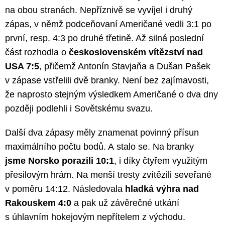
na obou stranách. Nepříznivě se vyvíjel i druhý
zápas, v němž podceňovaní Američané vedli 3:1 po
první, resp. 4:3 po druhé třetině. Až silná poslední
část rozhodla o
československém vítězství nad
USA 7:5
, přičemž Antonín Stavjaňa a Dušan Pašek
v zápase vstřelili dvě branky. Není bez zajímavosti,
že naprosto stejným výsledkem Američané o dva dny
později podlehli i Sovětskému svazu.
Další dva zápasy měly znamenat povinný přísun
maximálního počtu bodů. A stalo se. Na branky
jsme Norsko porazili 10:1
, i díky čtyřem využitým
přesilovým hrám. Na menší tresty zvítězili seveřané
v poměru 14:12. Následovala
hladká výhra nad
Rakouskem 4:0
a pak už závěrečné utkání
s úhlavním hokejovým nepřítelem z východu.