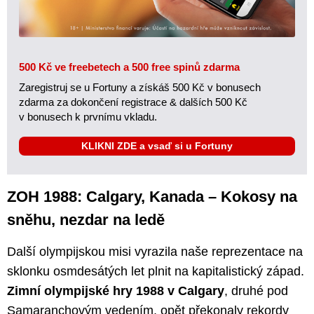
500 Kč ve freebetech a 500 free spinů zdarma
Zaregistruj se u Fortuny a získáš 500 Kč v bonusech
zdarma za dokončení registrace & dalších 500 Kč
v bonusech k prvnímu vkladu.
KLIKNI ZDE a vsaď si u Fortuny
ZOH 1988: Calgary, Kanada – Kokosy na
sněhu, nezdar na ledě
Další olympijskou misi vyrazila naše reprezentace na
sklonku osmdesátých let plnit na kapitalistický západ.
Zimní olympijské hry 1988 v Calgary
, druhé pod
Samaranchovým vedením, opět překonaly rekordy