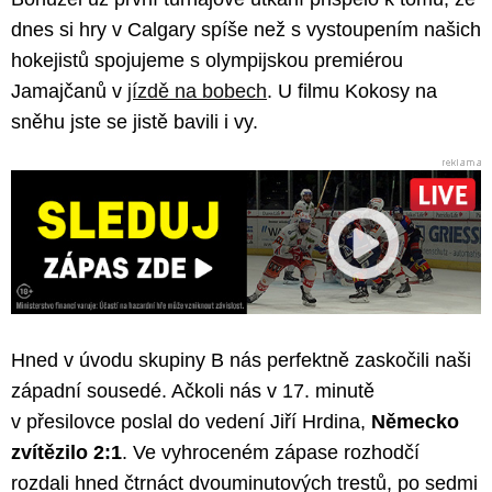
dnes si hry v Calgary spíše než s vystoupením našich
hokejistů spojujeme s olympijskou premiérou
Jamajčanů v
jízdě na bobech
. U filmu Kokosy na
sněhu jste se jistě bavili i vy.
Hned v úvodu skupiny B nás perfektně zaskočili naši
západní sousedé. Ačkoli nás v 17. minutě
v přesilovce poslal do vedení Jiří Hrdina,
Německo
zvítězilo 2:1
. Ve vyhroceném zápase rozhodčí
rozdali hned čtrnáct dvouminutových trestů, po sedmi