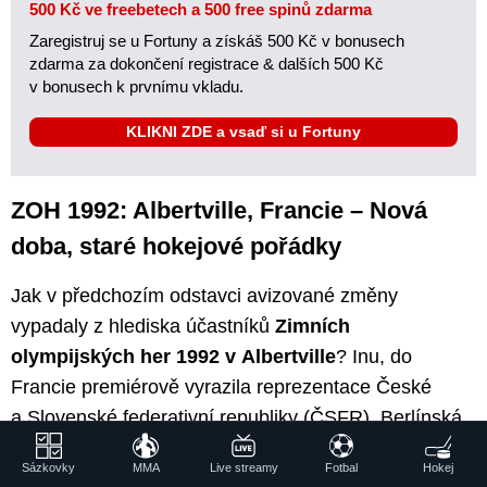
500 Kč ve freebetech a 500 free spinů zdarma
Zaregistruj se u Fortuny a získáš 500 Kč v bonusech
zdarma za dokončení registrace & dalších 500 Kč
v bonusech k prvnímu vkladu.
KLIKNI ZDE a vsaď si u Fortuny
ZOH 1992: Albertville, Francie – Nová
doba, staré hokejové pořádky
Jak v předchozím odstavci avizované změny
vypadaly z hlediska účastníků
Zimních
olympijských her 1992 v Albertville
? Inu, do
Francie premiérově vyrazila reprezentace České
a Slovenské federativní republiky (ČSFR). Berlínská
zeď padla a na hry se tak vrátilo sjednocené
Sázkovky
MMA
Live streamy
Fotbal
Hokej
Německo. A Sovětský svaz se v prosinci 1991