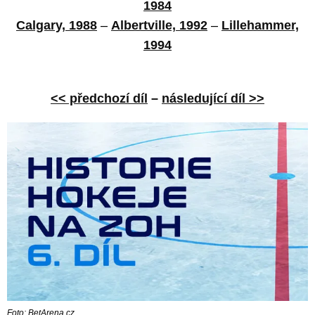
1984
Calgary, 1988
–
Albertville, 1992
–
Lillehammer,
1994
<< předchozí díl
–
následující díl >>
Foto: BetArena.cz