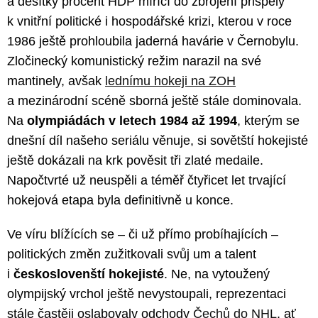
a desítky procent HDP mířící do zbrojení přispěly
k vnitřní politické i hospodářské krizi, kterou v roce
1986 ještě prohloubila jaderná havárie v Černobylu.
Zločinecký komunistický režim narazil na své
mantinely, avšak
lednímu hokeji na ZOH
a mezinárodní scéně sborná ještě stále dominovala.
Na
olympiádách v letech 1984 až 1994
, kterým se
dnešní díl našeho seriálu věnuje, si sovětští hokejisté
ještě dokázali na krk pověsit tři zlaté medaile.
Napočtvrté už neuspěli a téměř čtyřicet let trvající
hokejová etapa byla definitivně u konce.
Ve víru blížících se – či už přímo probíhajících –
politických změn zužitkovali svůj um a talent
i
českoslovenští hokejisté
. Ne, na vytoužený
olympijský vrchol ještě nevystoupali, reprezentaci
stále častěji oslabovaly odchody
Čechů do NHL
, ať