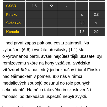
ČSSR
1:6
1:2
x
Finsko
x
3:3
Švédsko
3:3
x
Kanada
1:3
2:2
Hned první zápas pak onu cestu zatarasil. Na
vyloučení (6:6) i využité přesilovky (1:1) šlo
o vyrovnanou partii, avšak nejdůležitější ukazatel byl
remízovému skóre na hony vzdálen.
Švédské
vítězství 6:2
a následný jednoznačný triumf Finska
nad Německem v poměru 8:0 nás v rámci
medailových soubojů odsunul do role pouhých
sekundantů. Na něco takového českoslovenští
fanoušci po dekádách úspěchů nebyli zvyklí.