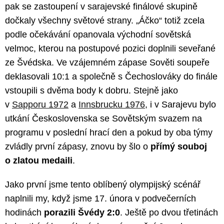
pak se zastoupení v sarajevské finálové skupině
dočkaly všechny světové strany. „Áčko“ totiž zcela
podle očekávání opanovala východní sovětská
velmoc, kterou na postupové pozici doplnili seveřané
ze Švédska. Ve vzájemném zápase Sověti soupeře
deklasovali 10:1 a společně s Čechoslováky do finále
vstoupili s dvěma body k dobru. Stejně jako
v
Sapporu 1972
a
Innsbrucku 1976
, i v Sarajevu bylo
utkání Československa se Sovětským svazem na
programu v poslední hrací den a pokud by oba týmy
zvládly první zápasy, znovu by šlo o
přímý souboj
o zlatou medaili
.
Jako první jsme tento oblíbený olympijský scénář
naplnili my, když jsme 17. února v podvečerních
hodinách
porazili Švédy 2:0
. Ještě po dvou třetinách