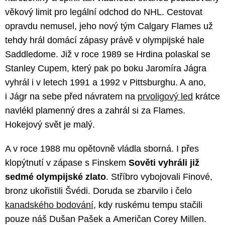
věkový limit pro legální odchod do NHL. Cestovat
opravdu nemusel, jeho nový tým Calgary Flames už
tehdy hrál domácí zápasy právě v olympijské hale
Saddledome. Již v roce 1989 se Hrdina polaskal se
Stanley Cupem, který pak po boku Jaromíra Jágra
vyhrál i v letech 1991 a 1992 v Pittsburghu. A ano,
i Jágr na sebe před návratem na
prvoligový led
krátce
navlékl plamenný dres a zahrál si za Flames.
Hokejový svět je malý.
A v roce 1988 mu opětovně vládla sborná. I přes
klopýtnutí v zápase s Finskem
Sověti vyhráli již
sedmé olympijské zlato
. Stříbro vybojovali Finové,
bronz ukořistili Švédi. Doruda se zbarvilo i čelo
kanadského bodování
, kdy ruskému tempu stačili
pouze náš Dušan Pašek a Američan Corey Millen.