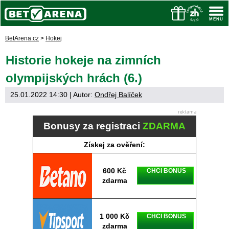
BetArena.cz
>
Hokej
Historie hokeje na zimních
olympijských hrách (6.)
25.01.2022 14:30
| Autor:
Ondřej Balíček
Bonusy za registraci
ZDARMA
Získej za ověření:
600 Kč
CHCI BONUS
zdarma
1 000 Kč
CHCI BONUS
zdarma