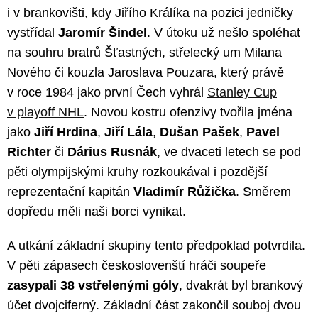
i v brankovišti, kdy Jiřího Králíka na pozici jedničky
vystřídal
Jaromír Šindel
. V útoku už nešlo spoléhat
na souhru bratrů Šťastných, střelecký um Milana
Nového či kouzla Jaroslava Pouzara, který právě
v roce 1984 jako první Čech vyhrál
Stanley Cup
v playoff NHL
. Novou kostru ofenzivy tvořila jména
jako
Jiří Hrdina
,
Jiří Lála
,
Dušan Pašek
,
Pavel
Richter
či
Dárius Rusnák
, ve dvaceti letech se pod
pěti olympijskými kruhy rozkoukával i pozdější
reprezentační kapitán
Vladimír Růžička
. Směrem
dopředu měli naši borci vynikat.
A utkání základní skupiny tento předpoklad potvrdila.
V pěti zápasech českoslovenští hráči soupeře
zasypali 38 vstřelenými góly
, dvakrát byl brankový
účet dvojciferný. Základní část zakončil souboj dvou