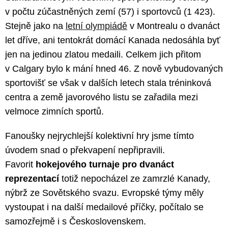
v počtu zúčastněných zemí (57) i sportovců (1 423).
Stejně jako na
letní olympiádě
v Montrealu o dvanáct
let dříve, ani tentokrát domácí Kanada nedosáhla byť
jen na jedinou zlatou medaili. Celkem jich přitom
v Calgary bylo k mání hned 46. Z nově vybudovaných
sportovišť se však v dalších letech stala tréninková
centra a země javorového listu se zařadila mezi
velmoce zimních sportů.
Fanoušky nejrychlejší kolektivní hry jsme tímto
úvodem snad o překvapení nepřipravili.
Favorit
hokejového turnaje pro dvanáct
reprezentací
totiž nepocházel ze zamrzlé Kanady,
nýbrž ze Sovětského svazu. Evropské týmy měly
vystoupat i na další medailové příčky, počítalo se
samozřejmě i s Československem.