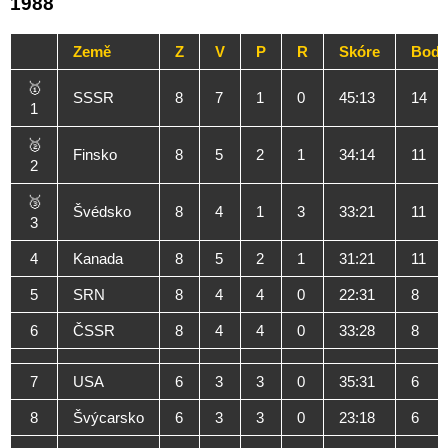
1988
Země
Z
V
P
R
Skóre
Body
🥇
SSSR
8
7
1
0
45:13
14
1
🥈
Finsko
8
5
2
1
34:14
11
2
🥉
Švédsko
8
4
1
3
33:21
11
3
4
Kanada
8
5
2
1
31:21
11
5
SRN
8
4
4
0
22:31
8
6
ČSSR
8
4
4
0
33:28
8
7
USA
6
3
3
0
35:31
6
8
Švýcarsko
6
3
3
0
23:18
6