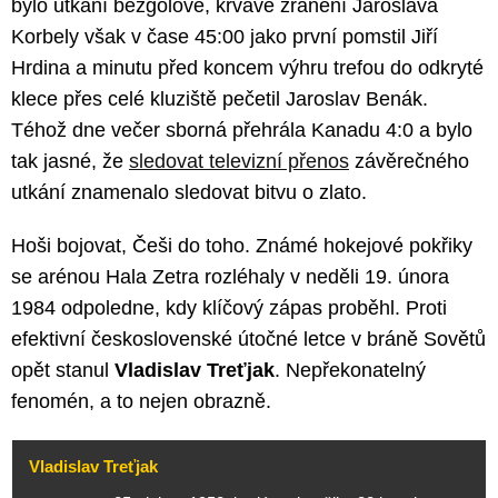
bylo utkání bezgólové, krvavé zranění Jaroslava
Korbely však v čase 45:00 jako první pomstil Jiří
Hrdina a minutu před koncem výhru trefou do odkryté
klece přes celé kluziště pečetil Jaroslav Benák.
Téhož dne večer sborná přehrála Kanadu 4:0 a bylo
tak jasné, že
sledovat televizní přenos
závěrečného
utkání znamenalo sledovat bitvu o zlato.
Hoši bojovat, Češi do toho. Známé hokejové pokřiky
se arénou Hala Zetra rozléhaly v neděli 19. února
1984 odpoledne, kdy klíčový zápas proběhl. Proti
efektivní československé útočné letce v bráně Sovětů
opět stanul
Vladislav Treťjak
. Nepřekonatelný
fenomén, a to nejen obrazně.
Vladislav Treťjak