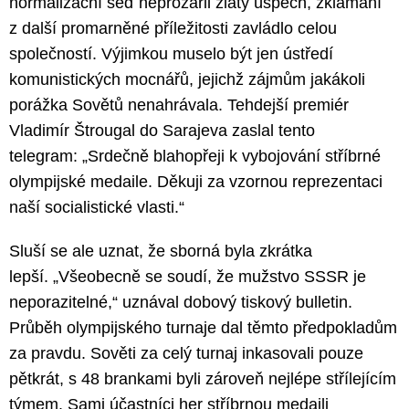
normalizační šeď neprozářil zlatý úspěch, zklamání
z další promarněné příležitosti zavládlo celou
společností. Výjimkou muselo být jen ústředí
komunistických mocnářů, jejichž zájmům jakákoli
porážka Sovětů nenahrávala. Tehdejší premiér
Vladimír Štrougal do Sarajeva zaslal tento
telegram: „Srdečně blahopřeji k vybojování stříbrné
olympijské medaile. Děkuji za vzornou reprezentaci
naší socialistické vlasti.“
Sluší se ale uznat, že sborná byla zkrátka
lepší. „Všeobecně se soudí, že mužstvo SSSR je
neporazitelné,“ uznával dobový tiskový bulletin.
Průběh olympijského turnaje dal těmto předpokladům
za pravdu. Sověti za celý turnaj inkasovali pouze
pětkrát, s 48 brankami byli zároveň nejlépe střílejícím
týmem. Sami účastníci her stříbrnou medaili