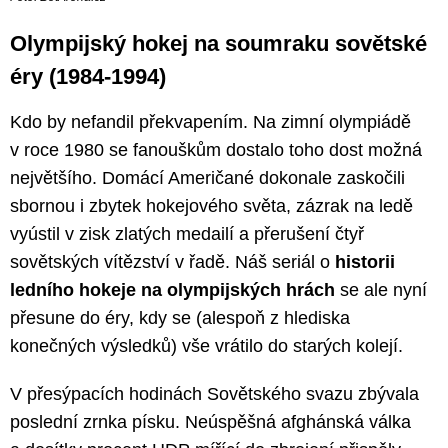
Olympijský hokej na soumraku sovětské
éry (1984-1994)
Kdo by nefandil překvapením. Na zimní olympiádě
v roce 1980 se fanouškům dostalo toho dost možná
největšího. Domácí Američané dokonale zaskočili
sbornou i zbytek hokejového světa, zázrak na ledě
vyústil v zisk zlatých medailí a přerušení čtyř
sovětských vítězství v řadě. Náš seriál o
historii
ledního hokeje na olympijských hrách
se ale nyní
přesune do éry, kdy se (alespoň z hlediska
konečných výsledků) vše vrátilo do starých kolejí.
V přesýpacích hodinách Sovětského svazu zbývala
poslední zrnka písku. Neúspěšná afghánská válka