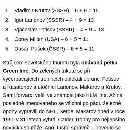
Vladimir Krutov (SSSR) – 6 + 9 = 15
Igor Larionov (SSSR) – 4 + 9 = 13
Vjačeslav Fetisov (SSSR) – 4 + 9 = 13
Corey Millen (USA) – 6 + 5 = 11
Dušan Pašek (ČSSR) – 6 + 5 = 11
Strůjcem sovětského triumfu byla
obávaná pětka
Green line
. Do zelených trikotů se při
vyčerpávajících trénincích oblékali obránci Fetisov
a Kasatonov a útočníci Larionov, Makarov a Krutov.
Sami forvardi vešli ve známost jako KLM line. Až na
posledně jmenovaného se všichni po pádu železné
opony vypravili do NHL, Sergej Makarov hned v roce
1990 v 31 letech vyhrál Calder Trophy pro nejlepšího
nováčka soutěže. Ano, tušíte správně – povedlo se