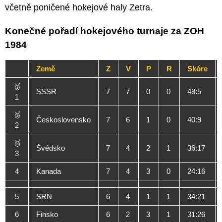
včetně poničené hokejové haly Zetra.
Konečné pořadí hokejového turnaje za ZOH
1984
Země
Z
V
P
R
Skóre
🥇
SSSR
7
7
0
0
48:5
1
🥈
Československo
7
6
1
0
40:9
2
🥉
Švédsko
7
4
2
1
36:17
3
4
Kanada
7
4
3
0
24:16
5
SRN
6
4
1
1
34:21
6
Finsko
6
2
3
1
31:26