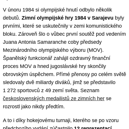
V únoru 1984 si olympijské hnutí odbylo několik
debutů.
Zimní olympijské hry 1984 v Sarajevu
byly
prvními, které se uskutečnily v zemi komunistického
bloku. Zároveň šlo o vůbec první soutěž pod vedením
Juana Antonia Samaranche coby předsedy
Mezinárodního olympijského výboru (MOV).
Španělský funkcionář zahájil ozdravný finanční
proces MOV a hned jugoslávské hry skončily
obrovským úspěchem. Přímé přenosy po celém světě
sledovaly dvě miliardy diváků, jimž se představilo
1 272 sportovců z 49 zemí světa. Seznam
československých medailistů ze zimních her
se
rozrostl jako nikdy předtím.
A to i díky hokejovému turnaji, kterého se po vzoru
předchozího vydání zúčastnilo
12 reprezentací