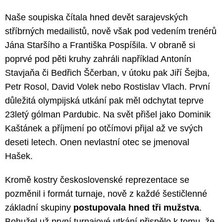
Naše soupiska čítala hned devět sarajevských
stříbrných medailistů, nově však pod vedením trenérů
Jána Staršího a Františka Pospíšila. V obraně si
poprvé pod pěti kruhy zahráli například Antonín
Stavjaňa či Bedřich Ščerban, v útoku pak Jiří Šejba,
Petr Rosol, David Volek nebo Rostislav Vlach. První
důležitá olympijská utkání pak měl odchytat teprve
23letý gólman Pardubic. Na svět přišel jako Dominik
Kaštánek a příjmení po otčímovi přijal až ve svých
deseti letech. Onen nevlastní otec se jmenoval
Hašek.
Kromě kostry československé reprezentace se
pozměnil i formát turnaje, nově z každé šestičlenné
základní skupiny
postupovala hned tři mužstva
.
Bohužel už první turnajové utkání přispělo k tomu, že