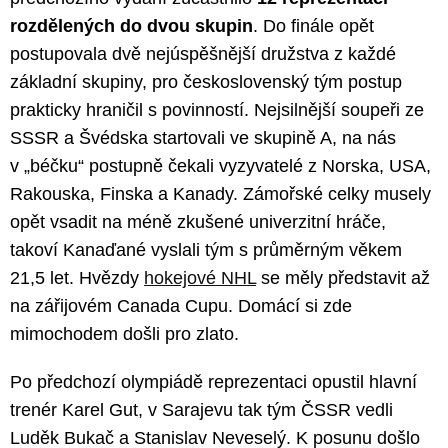
rozdělených do dvou skupin
. Do finále opět
postupovala dvě nejúspěšnější družstva z každé
základní skupiny, pro československý tým postup
prakticky hraničil s povinností. Nejsilnější soupeři ze
SSSR a Švédska startovali ve skupině A, na nás
v „béčku“ postupně čekali vyzyvatelé z Norska, USA,
Rakouska, Finska a Kanady. Zámořské celky musely
opět vsadit na méně zkušené univerzitní hráče,
takoví Kanaďané vyslali tým s průměrným věkem
21,5 let. Hvězdy
hokejové NHL
se měly představit až
na zářijovém Canada Cupu. Domácí si zde
mimochodem došli pro zlato.
Po předchozí olympiádě reprezentaci opustil hlavní
trenér Karel Gut, v Sarajevu tak tým ČSSR vedli
Luděk Bukač a Stanislav Neveselý. K posunu došlo