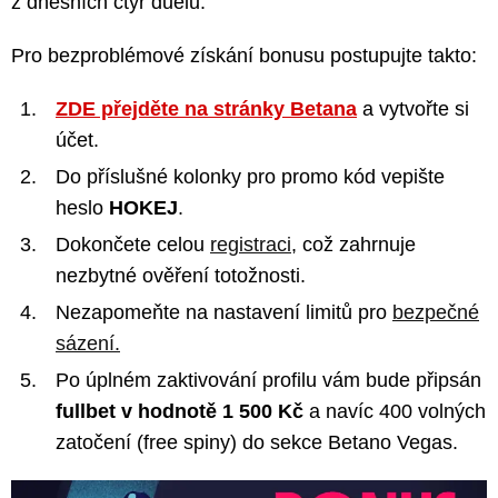
z dnešních čtyř duelů.
Pro bezproblémové získání bonusu postupujte takto:
ZDE přejděte na stránky Betana
a vytvořte si
účet.
Do příslušné kolonky pro promo kód vepište
heslo
HOKEJ
.
Dokončete celou
registraci
, což zahrnuje
nezbytné ověření totožnosti.
Nezapomeňte na nastavení limitů pro
bezpečné
sázení.
Po úplném zaktivování profilu vám bude připsán
fullbet v hodnotě 1 500 Kč
a navíc 400 volných
zatočení (free spiny) do sekce Betano Vegas.