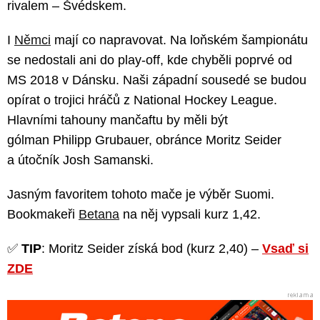
rivalem – Švédskem.
I
Němci
mají co napravovat. Na loňském šampionátu
se nedostali ani do play-off, kde chyběli poprvé od
MS 2018 v Dánsku. Naši západní sousedé se budou
opírat o trojici hráčů z National Hockey League.
Hlavními tahouny mančaftu by měli být
gólman Philipp Grubauer, obránce Moritz Seider
a útočník Josh Samanski.
Jasným favoritem tohoto mače je výběr Suomi.
Bookmakeři
Betana
na něj vypsali kurz 1,42.
✅
TIP
: Moritz Seider získá bod (kurz 2,40) –
Vsaď si
ZDE