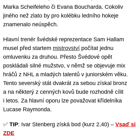
Marka Scheifeleho či Evana Boucharda. Cokoliv
jiného než zlato by pro kolébku ledního hokeje
znamenalo neúspěch.
Hlavní trenér švédské reprezentace Sam Hallam
musel před startem
mistrovství
počítat jednu
omluvenku za druhou. Přesto Švédové opět
poskládali silné mužstvo, v němž se objevuje mix
hráčů z NHL a mladých talentů v juniorském věku.
Tento severský stát dvakrát za sebou získal bronz
a na některý z cenných kovů bude rozhodně cílit
i letos. Za hlavní oporu lze považovat křídelníka
Lucase Raymonda.
✅
TIP
: Ivar Stenberg získá bod (kurz 2,40) –
Vsaď si
ZDE