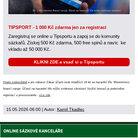
TIPSPORT - 1 000 Kč zdarma jen za registraci
Zaregistruj se online u Tipsportu a zapoj se do komunity
sázkařů. Získej 500 Kč zdarma, 500 free spinů a navíc ke
vkladu až 50 000 Kč.
KLIKNI ZDE a vsaď si u Tipsportu
Hrajte zodpovědně
a pro zábavu! Zákaz účasti osob mladších 18 let na hazardní hře. Ministerstvo
financí varuje: Účastí na hazardní hře může vzniknout závislost! Využití bonusů je podmíněno
registrací u provozovatele -
více zde
.
15.05.2026 06:00
| Autor:
Kamil Tkadlec
ONLINE SÁZKOVÉ KANCELÁŘE