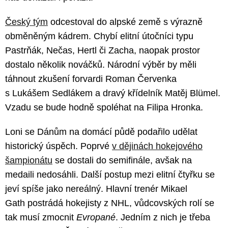
Český tým
odcestoval do alpské země s výrazně
obměněným kádrem. Chybí elitní útočníci typu
Pastrňák, Nečas, Hertl či Zacha, naopak prostor
dostalo několik nováčků. Národní výběr by měli
táhnout zkušení forvardi Roman Červenka
s Lukášem Sedlákem a dravý křídelník Matěj Blümel.
Vzadu se bude hodně spoléhat na Filipa Hronka.
Loni se Dánům na domácí půdě podařilo udělat
historický úspěch. Poprvé
v dějinách hokejového
šampionátu
se dostali do semifinále, avšak na
medaili nedosáhli. Další postup mezi elitní čtyřku se
jeví spíše jako nereálný. Hlavní trenér Mikael
Gath postrádá hokejisty z NHL, vůdcovských rolí se
tak musí zmocnit
Evropané
. Jedním z nich je třeba