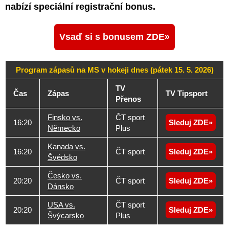
nabízí speciální registrační bonus.
Vsaď si s bonusem ZDE
Program zápasů na MS v hokeji dnes (pátek 15. 5. 2026)
TV
Čas
Zápas
TV Tipsport
Přenos
Finsko vs.
ČT sport
16:20
Sleduj ZDE
Německo
Plus
Kanada vs.
16:20
ČT sport
Sleduj ZDE
Švédsko
Česko vs.
20:20
ČT sport
Sleduj ZDE
Dánsko
USA vs.
ČT sport
20:20
Sleduj ZDE
Švýcarsko
Plus