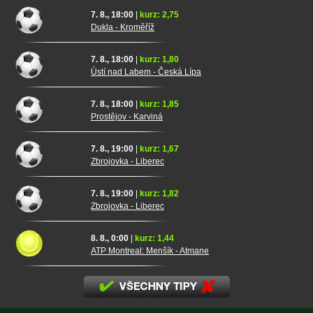
7. 8., 18:00
|
kurz: 2,75
Dukla - Kroměříž
7. 8., 18:00
|
kurz: 1,80
Ústí nad Labem - Česká Lípa
7. 8., 18:00
|
kurz: 1,85
Prostějov - Karviná
7. 8., 19:00
|
kurz: 1,67
Zbrojovka - Liberec
7. 8., 19:00
|
kurz: 1,82
Zbrojovka - Liberec
8. 8., 0:00
|
kurz: 1,44
ATP Montreal: Menšík - Atmane