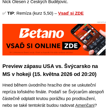
Nick Olesen z Českých Budějovic.
✅
TIP
: Remíza (kurz 5,50) –
Vsaď si ZDE
Preview zápasu USA vs. Švýcarsko na
MS v hokeji (15. května 2026 od 20:20)
Hned během úvodního hracího dne se uskuteční
repríza loňského finále. Podaří se Švýcarům alespoň
částečně odplatit krutou porážku po prodloužení,
nebo se také tentokrát budou radovat
Američani
?