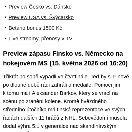
Preview Česko vs. Dánsko
Preview USA vs. Švýcarsko
Betano bonus 1500 Kč
Live streamy, přenosy v TV
Preview zápasu Finsko vs. Německo na
hokejovém MS (15. května 2026 od 16:20)
Třikrát po sobě vypadli ve čtvrtfinále. Teď by si Finové
po dlouhé době rádi zahráli o medaile. Pomoci jim
k tomu má i Aleksander Barkov, který se vrací na
scénu po zranění kolene. Kromě hvězdného
středního útočníka má finská reprezentace ve svých
řadách dalších 11 hráčů z
NHL
. Sebevědomí musela
dodat výhra 5:1 v generálce nad skandinávským