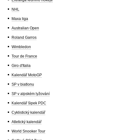
Extraliga ledního hokeje
NHL
Maxa liga
Australian Open
Roland Garros
Wimbledon
Tour de France
Giro d'Italia
Kalendář MotoGP
SP v biatlonu
SP v alpském lyžování
Kalendář šipek PDC
Cyklistický kalendář
Atletický kalendář
World Snooker Tour