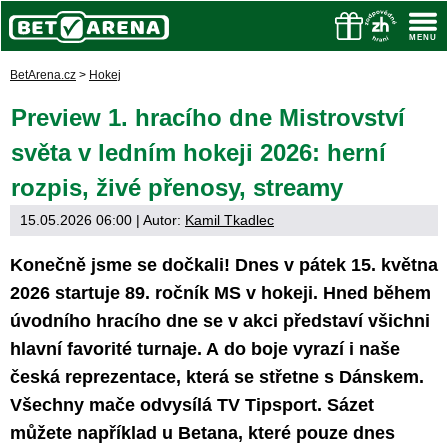
BetArena.cz
>
Hokej
Preview 1. hracího dne Mistrovství
světa v ledním hokeji 2026: herní
rozpis, živé přenosy, streamy
15.05.2026 06:00
| Autor:
Kamil Tkadlec
Konečně jsme se dočkali! Dnes v pátek 15. května
2026 startuje 89. ročník MS v hokeji. Hned během
úvodního hracího dne se v akci představí všichni
hlavní favorité turnaje. A do boje vyrazí i naše
česká reprezentace, která se střetne s Dánskem.
Všechny mače odvysílá TV Tipsport. Sázet
můžete například u Betana, které pouze dnes