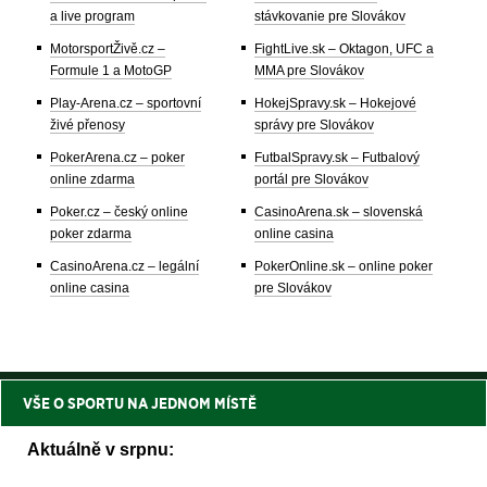
a live program
stávkovanie pre Slovákov
MotorsportŽivě.cz –
FightLive.sk – Oktagon, UFC a
Formule 1 a MotoGP
MMA pre Slovákov
Play-Arena.cz – sportovní
HokejSpravy.sk – Hokejové
živé přenosy
správy pre Slovákov
PokerArena.cz – poker
FutbalSpravy.sk – Futbalový
online zdarma
portál pre Slovákov
Poker.cz – český online
CasinoArena.sk – slovenská
poker zdarma
online casina
CasinoArena.cz – legální
PokerOnline.sk – online poker
online casina
pre Slovákov
VŠE O SPORTU NA JEDNOM MÍSTĚ
Aktuálně v srpnu: