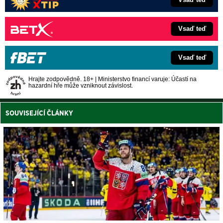
Vsaď teď
Vsaď teď
Hrajte zodpovědně. 18+ | Ministerstvo financí varuje: Účastí na
hazardní hře může vzniknout závislost.
SOUVISEJÍCÍ ČLÁNKY