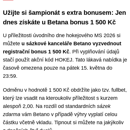
Užijte si šampionát s extra bonusem: Jen
dnes získáte u Betana bonus 1 500 Kč
U příležitosti úvodního dne hokejového MS 2026 si
můžete
u sázkové kanceláře Betano vyzvednout
registrační bonus 1 500 Kč
. Při vyplňování údajů
stačí použít akční kód HOKEJ. Tato lákavá nabídka je
časově omezena pouze na pátek 15. května do
23:59.
Odměnu v hodnotě 1 500 Kč obdržíte jako tzv. fullbet,
který lze vsadit na kteroukoliv příležitost s kurzem
alespoň 2,00. Na rozdíl od standardních
sázek
zdarma
vám Betano v případě výhry vyplatí celou
částku včetně vkladu. Tipnout si můžete na jakýkoliv