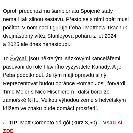
Oproti předchozímu šampionátu Spojené státy
nemají tak silnou sestavu. Přesto se s nimi opět musí
počítat. V nominaci figuruje třeba i Matthew Tkachuk,
dvojnásobný vítěz
Stanleyova poháru
z let 2024
a 2025 ale dnes nenastoupí.
To
Švýcaři
jsou některými sázkovými kancelářemi
pasováni do role hlavního vyzyvatele Kanady. A je
třeba podotknout, že tým mají opravdu silný.
Reprezentovat budou obránce Roman Josi, forvardi
Timo Meier s Nico Hischierem i další borci ze
zámořské NHL. Velkou výhodou země s helvétským
křížem ve znaku bude domácí prostředí.
✅
TIP
: Matt Coronato dá gól (kurz 3,50) –
Vsaď si
ZDE