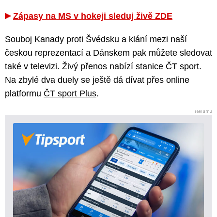
Zápasy na MS v hokeji sleduj živě ZDE
Souboj Kanady proti Švédsku a klání mezi naší
českou reprezentací a Dánskem pak můžete sledovat
také v televizi. Živý přenos nabízí stanice ČT sport.
Na zbylé dva duely se ještě dá dívat přes online
platformu
ČT sport Plus
.