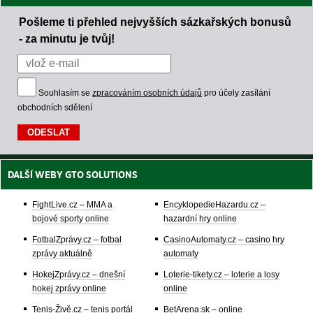
Pošleme ti přehled nejvyšších sázkařských bonusů
- za minutu je tvůj!
Souhlasím se
zpracováním osobních údajů
pro účely zasílání
obchodních sdělení
DALŠÍ WEBY GTO SOLUTIONS
FightLive.cz – MMA a
EncyklopedieHazardu.cz –
bojové sporty online
hazardní hry online
FotbalZprávy.cz – fotbal
CasinoAutomaty.cz – casino hry
zprávy aktuálně
automaty
HokejZprávy.cz – dnešní
Loterie-tikety.cz – loterie a losy
hokej zprávy online
online
Tenis-Živě.cz – tenis portál
BetArena.sk – online