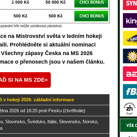
1 000 Kč
50 000 Kč
CHCI BONUS
500 Kč
500 Kč
CHCI BONUS
hazardní hře může vzniknout závislost.
e na Mistrovství světa v ledním hokeji
ili. Prohlédněte si aktuální nominaci
y. Všechny zápasy Česka na MS 2026
ormace o přenosech jsou v našem článku
.
AĎ SI NA MS ZDE
 v hokeji 2026: základní informace
ětna 2026 od 16:20 proti Finsku (čtvrtfinále)
, Slovinsko, Švédsko, Itálie, Slovensko, Norsko,
VŠE 
a