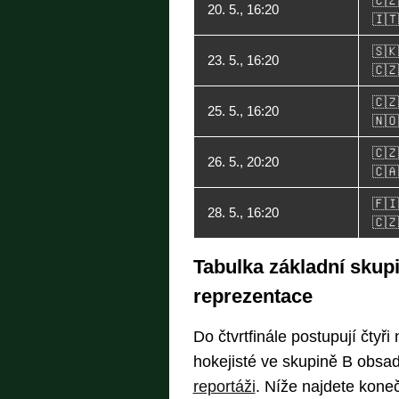
🇨
20. 5., 16:20
🇮🇹 
🇸🇰
23. 5., 16:20
🇨
🇨🇿
25. 5., 16:20
🇳
🇨🇿
26. 5., 20:20
🇨
🇫
28. 5., 16:20
🇨
Tabulka základní skupi
reprezentace
Do čtvrtfinále postupují čtyři
hokejisté ve skupině B obsadi
reportáži
. Níže najdete kone