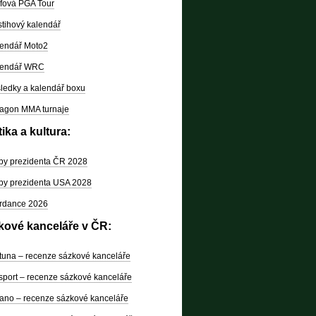
fová PGA Tour
tihový kalendář
endář Moto2
lendář WRC
ledky a kalendář boxu
agon MMA turnaje
tika a kultura:
by prezidenta ČR 2028
by prezidenta USA 2028
rdance 2026
kové kanceláře v ČR:
tuna – recenze sázkové kanceláře
sport – recenze sázkové kanceláře
ano – recenze sázkové kanceláře