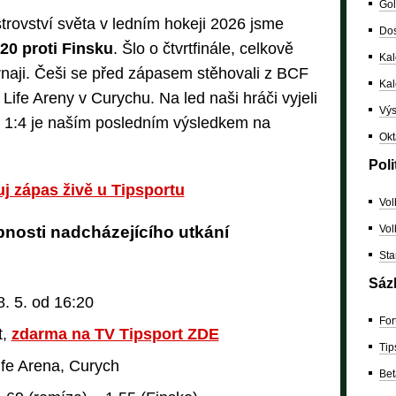
Gol
rovství světa v ledním hokeji 2026 jsme
Dos
:20 proti Finsku
. Šlo o čtvrtfinále, celkově
Kal
rnaji. Češi se před zápasem stěhovali z BCF
Ka
ife Areny v Curychu. Na led naši hráči vyjeli
Výs
ra 1:4 je naším posledním výsledkem na
Okt
Poli
j zápas živě u Tipsportu
Vol
Vol
nosti nadcházejícího utkání
Sta
Sáz
8. 5. od 16:20
For
t,
zdarma na TV Tipsport ZDE
Tip
fe Arena, Curych
Bet