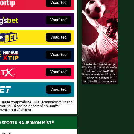
Vsaď teď
Vsaď teď
Vsaď teď
Vsaď teď
Vsaď teď
Vsaď teď
Hrajte zodpovědně. 18+ | Ministerstvo financí
varuje: Účastí na hazardní hře může
vzniknout závislost.
O SPORTU NA JEDNOM MÍSTĚ