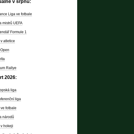
uálně v srpnu:
nce Liga ve fotbale
a mistrů UEFA
endář Formule 1
v atletice
 Open
lta
um Rallye
rt 2026:
opská liga
ferenční liga
ve fotbale
a národů
v hokeji