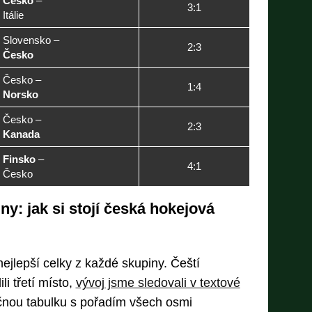

Česko
–
3:1
Itálie
 Slovensko –
2:3

Česko
 Česko –
1:4

Norsko
 Česko –
2:3

Kanada

Finsko
–
4:1
 Česko
ny: jak si stojí česká hokejová
 nejlepší celky z každé skupiny. Čeští
li třetí místo,
vývoj jsme sledovali v textové
čnou tabulku s pořadím všech osmi