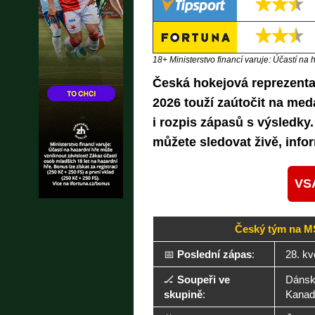
18+ Ministerstvo financí varuje: Účastí na 
Česká hokejová reprezentac
2026 touží zaútočit na meda
i rozpis zápasů s výsledk
můžete sledovat živě, inf
VS
Český tým na MS
📅
Poslední zápas
:
28. kv
🏒
Soupeři ve
Dánsko
skupině
:
Kanad