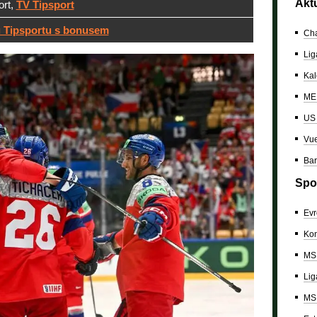
Akt
ort,
TV Tipsport
 Tipsportu s bonusem
Cha
Lig
Kal
ME 
US
Vue
Bar
Spo
Evr
Kon
MS 
Lig
MS 