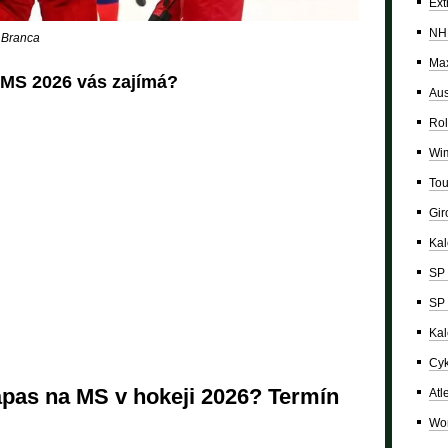
Ext
NH
a Branca
Max
MS 2026 vás zajímá?
Aus
Rol
Wi
Tou
Giro
Ka
SP 
SP 
Kal
Cyk
zápas na MS v hokeji 2026? Termín
Atl
Wor