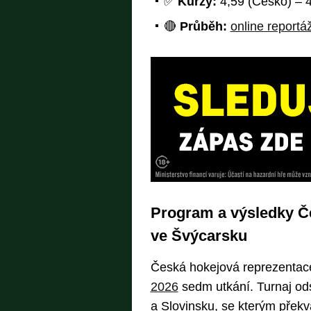
✅
Kurzy:
4,59 (Česko) – 4
🔴
Průběh:
online reportáž
Program a výsledky Če
ve Švýcarsku
Česká hokejová reprezentace
2026
sedm utkání. Turnaj od
a Slovinsku, se kterým překv