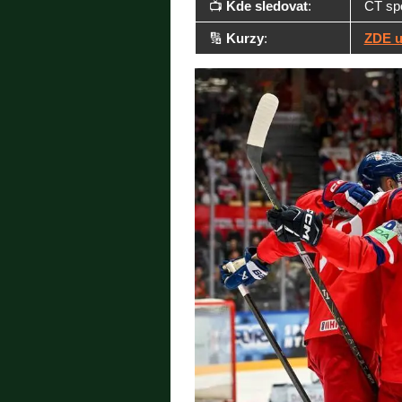
📺
Kde sledovat
:
ČT sp
🔢
Kurzy
:
ZDE u