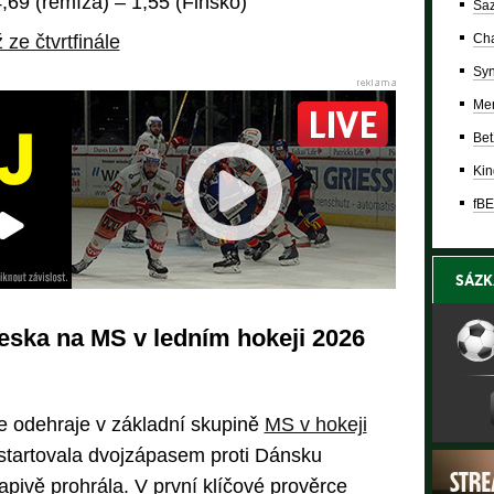
,69 (remíza) – 1,55 (Finsko)
Saz
Cha
 ze čtvrtfinále
Syn
Mer
Bet
Kin
fBE
SÁZK
ska na MS v ledním hokeji 2026
 odehraje v základní skupině
MS v hokeji
startovala dvojzápasem proti Dánsku
apivě prohrála. V první klíčové prověrce