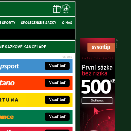
Í SPORTY
SPOLEČENSKÉ SÁZKY
O NÁS
NE SÁZKOVÉ KANCELÁŘE
Vsaď teď
Vsaď teď
Vsaď teď
Vsaď teď