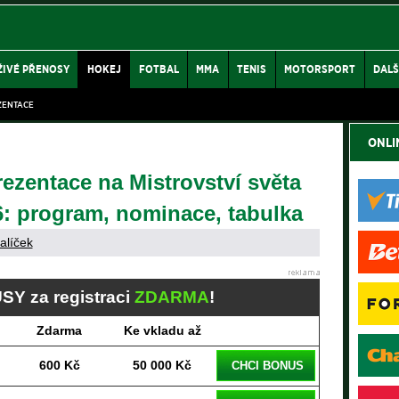
ŽIVÉ PŘENOSY
HOKEJ
FOTBAL
MMA
TENIS
MOTORSPORT
DALŠ
ZENTACE
ONLI
ezentace na Mistrovství světa
6: program, nominace, tabulka
alíček
SY za registraci
ZDARMA
!
Zdarma
Ke vkladu až
600 Kč
50 000 Kč
CHCI BONUS