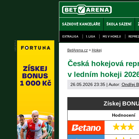
SÁZKOVÉ KANCELÁŘE
ŠKOLA SÁZENÍ
EXTRALIGA
1. LIGA
MS V HOKEJI
REPRE
BetArena.cz
>
Hokej
Česká hokejová repr
v ledním hokeji 202
26.05.2026 23:35
| Autor:
Ondřej B
Získej BONU
Hodnocení