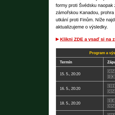
formy proti Švédsku naopak zv
zámořskou Kanadou, prohra 
utkání proti Finům. Níže najd
aktualizujeme o výsledky.
Klikni ZDE a vsaď si na
Program a výs
Termín
Záp
🇨
15. 5., 20:20
🇩
🇸
16. 5., 20:20
🇨
🇸
18. 5., 20:20
🇨