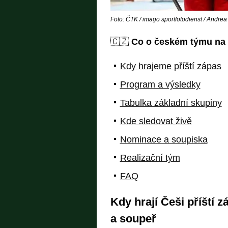
Foto: ČTK / imago sportfotodienst / Andre
🇨🇿
Co o českém týmu na 
Kdy hrajeme příští zápas
Program a výsledky
Tabulka základní skupiny
Kde sledovat živě
Nominace a soupiska
Realizační tým
FAQ
Kdy hrají Češi příští 
a soupeř