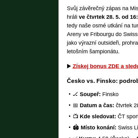
Svůj závěrečný zápas na Mist
hráli
ve čtvrtek 28. 5. od 16
tedy naše osmé utkání na tu
Areny ve Fribourgu do Swiss L
jako výrazní outsideři, proh
letošním šampionátu.
▶️
Získej bonus ZDE a sledu
Česko vs. Finsko: podrob
🏒
Soupeř:
Finsko
📅
Datum a čas:
čtvrtek 2
📺
Kde sledovat:
ČT spor
🏟️
Místo konání:
Swiss Li