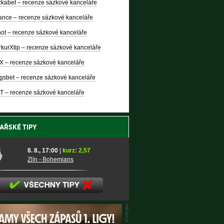
kabet – recenze sázkové kanceláře
nce – recenze sázkové kanceláře
ot – recenze sázkové kanceláře
kurXtip – recenze sázkové kanceláře
X – recenze sázkové kanceláře
gsbet – recenze sázkové kanceláře
T – recenze sázkové kanceláře
AŘSKÉ TIPY
8. 8., 17:00
|
kurz: 2,57
Zlín - Bohemians