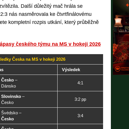
ítězila. Další důležitý mač hrála se
2:3 nás nasměrovala ke čtvrtfinálovému
ete kompletní rozpis utkání, který průběžně
 zápasy českého týmu na MS v hokeji 2026
ledky Česka na MS v hokeji 2026
as
Výsledek

Česko
–
4:1
 Dánsko

Slovinsko
–
3:2 pp
 Česko
 Švédsko –
3:4

Česko