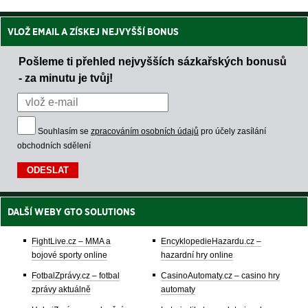
VLOŽ EMAIL A ZÍSKEJ NEJVYŠŠÍ BONUS
Pošleme ti přehled nejvyšších sázkařských bonusů
- za minutu je tvůj!
Souhlasím se
zpracováním osobních údajů
pro účely zasílání
obchodních sdělení
DALŠÍ WEBY GTO SOLUTIONS
FightLive.cz – MMA a
EncyklopedieHazardu.cz –
bojové sporty online
hazardní hry online
FotbalZprávy.cz – fotbal
CasinoAutomaty.cz – casino hry
zprávy aktuálně
automaty