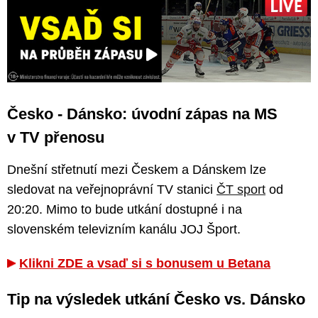
Česko - Dánsko: úvodní zápas na MS
v TV přenosu
Dnešní střetnutí mezi Českem a Dánskem lze
sledovat na veřejnoprávní TV stanici
ČT sport
od
20:20. Mimo to bude utkání dostupné i na
slovenském televizním kanálu JOJ Šport.
Klikni ZDE a vsaď si s bonusem u Betana
Tip na výsledek utkání Česko vs. Dánsko