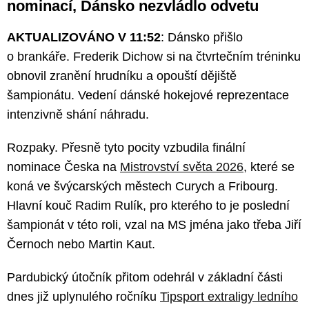
nominací, Dánsko nezvládlo odvetu
AKTUALIZOVÁNO V 11:52
: Dánsko přišlo
o brankáře. Frederik Dichow si na čtvrtečním tréninku
obnovil zranění hrudníku a opouští dějiště
šampionátu. Vedení dánské hokejové reprezentace
intenzivně shání náhradu.
Rozpaky. Přesně tyto pocity vzbudila finální
nominace Česka na
Mistrovství světa 2026
, které se
koná ve švýcarských městech Curych a Fribourg.
Hlavní kouč Radim Rulík, pro kterého to je poslední
šampionát v této roli, vzal na MS jména jako třeba Jiří
Černoch nebo Martin Kaut.
Pardubický útočník přitom odehrál v základní části
dnes již uplynulého ročníku
Tipsport extraligy ledního