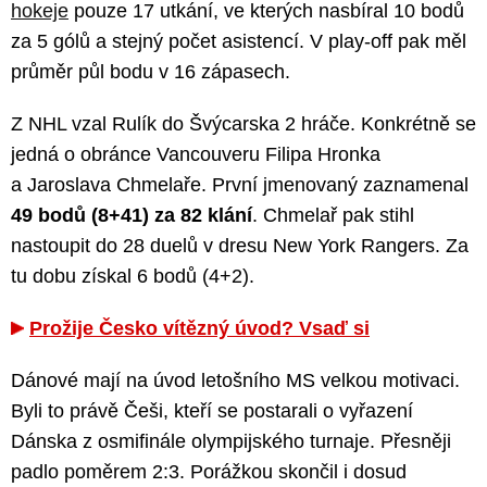
hokeje
pouze 17 utkání, ve kterých nasbíral 10 bodů
za 5 gólů a stejný počet asistencí. V play-off pak měl
průměr půl bodu v 16 zápasech.
Z NHL vzal Rulík do Švýcarska 2 hráče. Konkrétně se
jedná o obránce Vancouveru Filipa Hronka
a Jaroslava Chmelaře. První jmenovaný zaznamenal
49 bodů (8+41) za 82 klání
. Chmelař pak stihl
nastoupit do 28 duelů v dresu New York Rangers. Za
tu dobu získal 6 bodů (4+2).
Prožije Česko vítězný úvod? Vsaď si
Dánové mají na úvod letošního MS velkou motivaci.
Byli to právě Češi, kteří se postarali o vyřazení
Dánska z osmifinále olympijského turnaje. Přesněji
padlo poměrem 2:3. Porážkou skončil i dosud