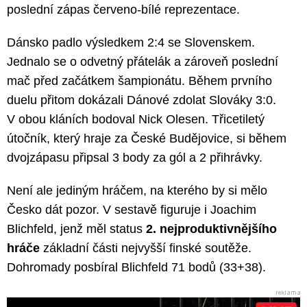
poslední zápas červeno-bílé reprezentace.
Dánsko padlo výsledkem 2:4 se Slovenskem.
Jednalo se o odvetný přátelák a zároveň poslední
mač před začátkem šampionátu. Během prvního
duelu přitom dokázali Dánové zdolat Slováky 3:0.
V obou kláních bodoval Nick Olesen. Třicetiletý
útočník, který hraje za České Budějovice, si během
dvojzápasu připsal 3 body za gól a 2 přihrávky.
Není ale jediným hráčem, na kterého by si mělo
Česko dát pozor. V sestavě figuruje i Joachim
Blichfeld, jenž měl status
2. nejproduktivnějšího
hráče
základní části nejvyšší finské soutěže.
Dohromady posbíral Blichfeld 71 bodů (33+38).