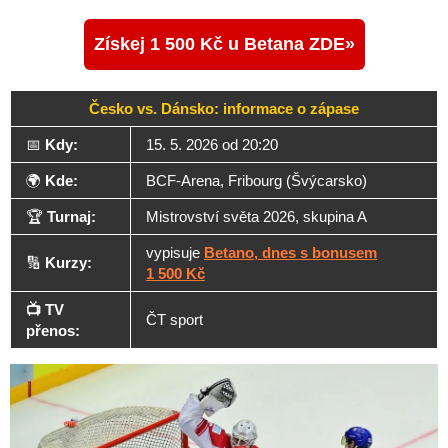
Získej 1 500 Kč u Betana ZDE
Česko vs. Dánsko: informace o zápase
📅
Kdy:
15. 5. 2026 od 20:20
🌍
Kde:
BCF-Arena, Fribourg (Švýcarsko)
🏆
Turnaj:
Mistrovství světa 2026, skupina A
vypisuje
Betano, dnes s bonusem
🔢
Kurzy:
1 500 Kč
📺 TV
ČT sport
přenos: