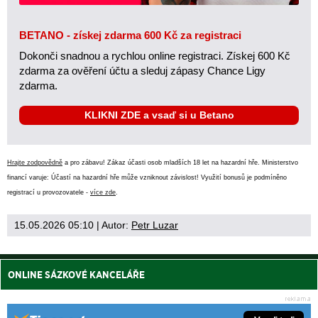
BETANO - získej zdarma 600 Kč za registraci
Dokonči snadnou a rychlou online registraci. Získej 600 Kč
zdarma za ověření účtu a sleduj zápasy Chance Ligy
zdarma.
KLIKNI ZDE a vsaď si u Betano
Hrajte zodpovědně
a pro zábavu! Zákaz účasti osob mladších 18 let na hazardní hře. Ministerstvo
financí varuje: Účastí na hazardní hře může vzniknout závislost! Využití bonusů je podmíněno
registrací u provozovatele -
více zde
.
15.05.2026 05:10
| Autor:
Petr Luzar
ONLINE SÁZKOVÉ KANCELÁŘE