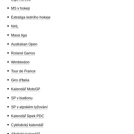
MS v hokeji
Extraliga ledního hokeje
NHL
Maxa liga
Australian Open
Roland Garros
Wimbledon
Tour de France
Giro d'Italia
Kalendář MotoGP
SP v biatlonu
SP v alpském lyžování
Kalendář šipek PDC
Cyklistický kalendář
Atletický kalendář