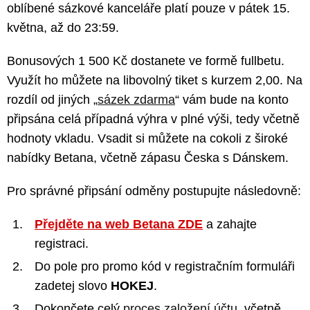
oblíbené sázkové kanceláře platí pouze v pátek 15.
května, až do 23:59.
Bonusových 1 500 Kč dostanete ve formě fullbetu.
Využít ho můžete na libovolný tiket s kurzem 2,00. Na
rozdíl od jiných „
sázek zdarma
“ vám bude na konto
připsána celá případná výhra v plné výši, tedy včetně
hodnoty vkladu. Vsadit si můžete na cokoli z široké
nabídky Betana, včetně zápasu Česka s Dánskem.
Pro správné připsání odměny postupujte následovně:
Přejděte na web Betana ZDE
a zahajte
registraci.
Do pole pro promo kód v registračním formuláři
zadetej slovo
HOKEJ
.
Dokončete celý
proces založení účtu
, včetně