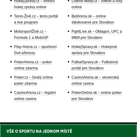
HokejZprávy.cz – dnešní
Loterie-tikety.cz – loterie a losy
hokej zprávy online
online
Tenis-Živě.cz – tenis portál
BetArena.sk – online
a live program
stávkovanie pre Slovákov
MotorsportŽivě.cz –
FightLive.sk – Oktagon, UFC a
Formule 1 a MotoGP
MMA pre Slovákov
Play-Arena.cz – sportovní
HokejSpravy.sk – Hokejové
živé přenosy
správy pre Slovákov
PokerArena.cz – poker
FutbalSpravy.sk – Futbalový
online zdarma
portál pre Slovákov
Poker.cz – český online
CasinoArena.sk – slovenská
poker zdarma
online casina
CasinoArena.cz – legální
PokerOnline.sk – online poker
online casina
pre Slovákov
VŠE O SPORTU NA JEDNOM MÍSTĚ