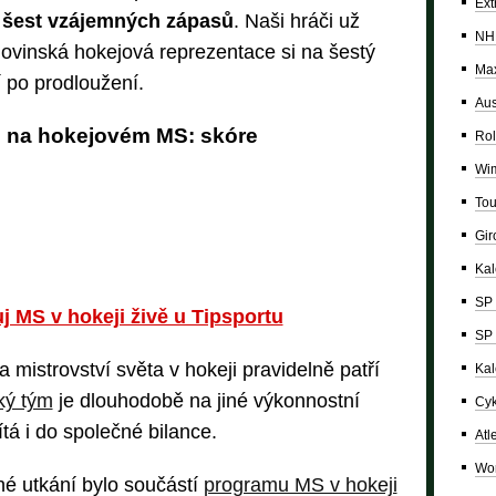
Ext
y
šest vzájemných zápasů
. Naši hráči už
NH
slovinská hokejová reprezentace si na šestý
Max
í po prodloužení.
Aus
O na hokejovém MS: skóre
Rol
Wi
Tou
Giro
Ka
SP 
j MS v hokeji živě u Tipsportu
SP 
a mistrovství světa v hokeji pravidelně patří
Kal
ký tým
je dlouhodobě na jiné výkonnostní
Cyk
tá i do společné bilance.
Atl
Wor
né utkání bylo součástí
programu MS v hokeji