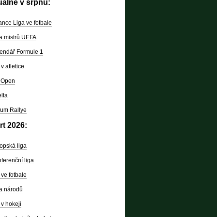
uálně v srpnu:
nce Liga ve fotbale
a mistrů UEFA
endář Formule 1
v atletice
 Open
lta
um Rallye
rt 2026:
opská liga
ferenční liga
ve fotbale
a národů
v hokeji