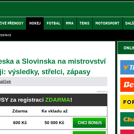
ŽIVÉ PŘENOSY
HOKEJ
FOTBAL
MMA
TENIS
MOTORSPORT
DALŠ
ZENTACE
ONLI
ska a Slovinska na mistrovství
i: výsledky, střelci, zápasy
alíček
SY za registraci
ZDARMA
!
Zdarma
Ke vkladu až
600 Kč
50 000 Kč
CHCI BONUS