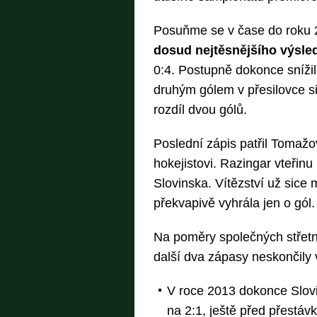
Posuňme se v čase do roku 2
dosud nejtěsnějšího výsle
0:4. Postupně dokonce sníži
druhým gólem v přesilovce sic
rozdíl dvou gólů.
Poslední zápis patřil Tomažo
hokejistovi. Razingar vteřin
Slovinska. Vítězství už sice m
překvapivě vyhrála jen o gól.
Na poměry společných střetnu
další dva zápasy neskončily
V roce 2013 dokonce Slovinc
na 2:1, ještě před přestáv