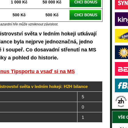
1 000 Kč
50 000 Kč
CHCI BONUS
500 Kč
500 Kč
CHCI BONUS
hazardní hře může vzniknout závislost.
strovství světa v ledním hokeji utkávají
ilance byla nejprve jednoznačná, jedno
tě i soupeř. Co dosavadní střenutí na MS
iky a pohled do historie.
nus Tipsportu a vsaď si na MS
strovství světa v ledním hokeji: H2H bilance
5
0
VŠE 
1