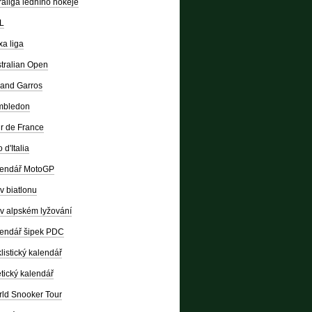
raliga ledního hokeje
L
a liga
tralian Open
and Garros
mbledon
r de France
 d'Italia
lendář MotoGP
v biatlonu
v alpském lyžování
endář šipek PDC
listický kalendář
etický kalendář
ld Snooker Tour