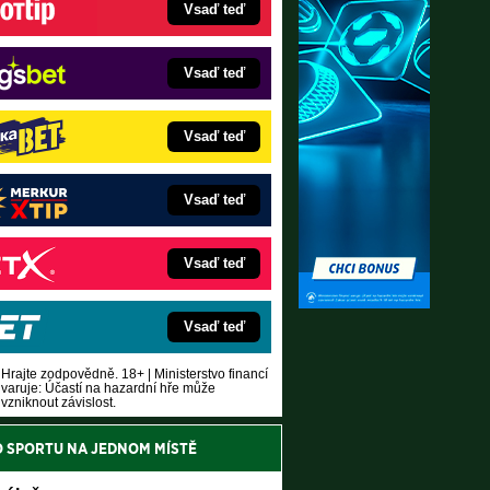
Vsaď teď
Vsaď teď
Vsaď teď
Vsaď teď
Vsaď teď
Vsaď teď
Hrajte zodpovědně. 18+ | Ministerstvo financí
varuje: Účastí na hazardní hře může
vzniknout závislost.
O SPORTU NA JEDNOM MÍSTĚ