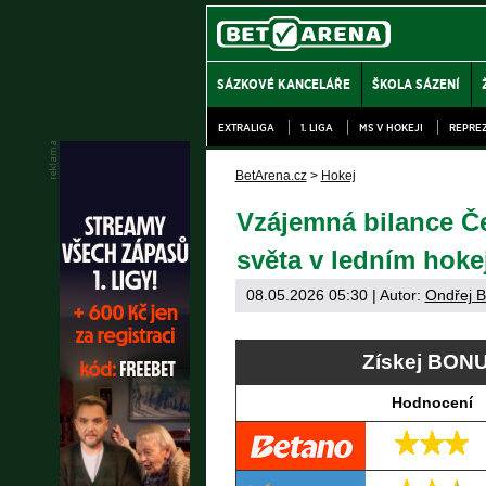
SÁZKOVÉ KANCELÁŘE
ŠKOLA SÁZENÍ
EXTRALIGA
1. LIGA
MS V HOKEJI
REPRE
BetArena.cz
>
Hokej
Vzájemná bilance Če
světa v ledním hokej
08.05.2026 05:30
| Autor:
Ondřej B
Získej BONU
Hodnocení