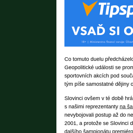
Co tomuto duelu předcházelo
Geopolitické události se pro
sportovních akcích pod souč
tým píše samostatné dějiny 
Slovinci ovšem v té době hrá
s našimi reprezentanty
na ša
nevybojovali postup až do nej
2001, a protože se Slovinci do
dalšího šampionátu premiéro