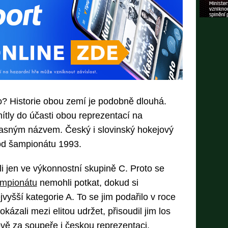
? Historie obou zemí je podobně dlouhá.
mítly do účasti obou reprezentací na
asným názvem. Český i slovinský hokejový
od šampionátu 1993.
li jen ve výkonnostní skupině C. Proto se
mpionátu
nemohli potkat, dokud si
vyšší kategorie A. To se jim podařilo v roce
kázali mezi elitou udržet, přisoudil jim los
vě za soupeře i českou reprezentaci.