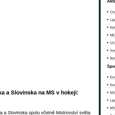
Akt
Cha
Lig
Kal
ME 
US
Vue
Bar
Spo
Evr
Kon
 a Slovinska na MS v hokeji:
MS 
Lig
MS 
 a Slovinska spolu včetně Mistrovství světa