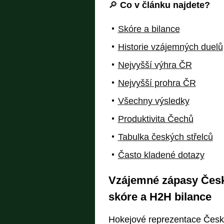
🔎
Co v článku najdete?
Skóre a bilance
Historie vzájemných duelů
Nejvyšší výhra ČR
Nejvyšší prohra ČR
Všechny výsledky
Produktivita Čechů
Tabulka českých střelců
Často kladené dotazy
Vzájemné zápasy Česka
skóre a H2H bilance
Hokejové reprezentace Česka