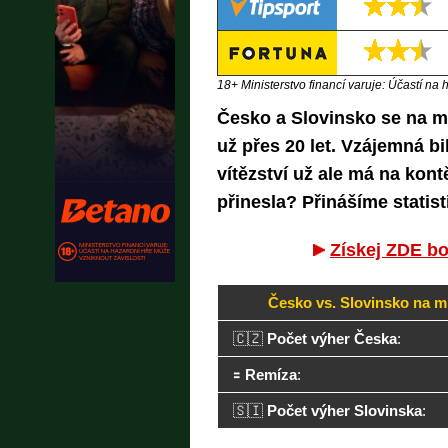
18+ Ministerstvo financí varuje: Účastí na 
Česko a Slovinsko se na mi
už přes 20 let. Vzájemná b
vítězství už ale má na kon
přinesla? Přinášíme statist
Získej ZDE bo
Česko vs. Slovinsko na mi
🇨🇿
Počet výher Česka
:
🟰
Remíza
:
🇸🇮
Počet výher Slovinska
: