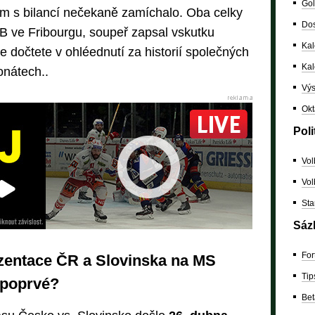
Gol
m s bilancí nečekaně zamíchalo. Oba celky
Dos
ě B ve Fribourgu, soupeř zapsal vskutku
Kal
se dočtete v ohléednutí za historií společných
Ka
nátech..
Výs
Okt
Poli
Vol
Vol
Sta
Sáz
For
ezentace ČR a Slovinska na MS
Tip
 poprvé?
Bet