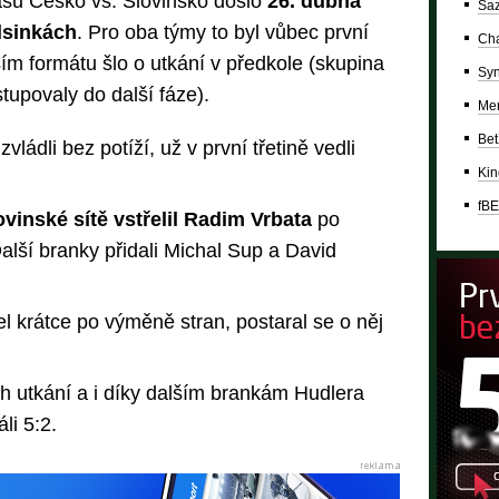
u Česko vs. Slovinsko došlo
26. dubna
Saz
lsinkách
. Pro oba týmy to byl vůbec první
Cha
m formátu šlo o utkání v předkole (skupina
Syn
stupovaly do další fáze).
Mer
Bet
vládli bez potíží, už v první třetině vedli
Kin
fBE
ovinské sítě vstřelil Radim Vrbata
po
Další branky přidali Michal Sup a David
el krátce po výměně stran, postaral se o něj
ěh utkání a i díky dalším brankám Hudlera
li 5:2.