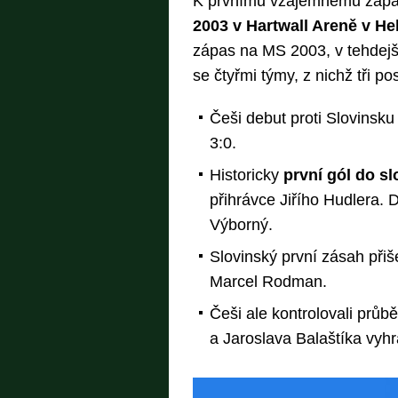
K prvnímu vzájemnému zápas
2003 v Hartwall Areně v He
zápas na MS 2003, v tehdejší
se čtyřmi týmy, z nichž tři po
Češi debut proti Slovinsku z
3:0.
Historicky
první gól do sl
přihrávce Jiřího Hudlera. 
Výborný.
Slovinský první zásah přiš
Marcel Rodman.
Češi ale kontrolovali průb
a Jaroslava Balaštíka vyhrá