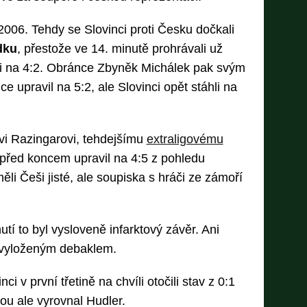
006. Tehdy se Slovinci proti Česku dočkali
dku
, přestože ve 14. minutě prohrávali už
li na 4:2. Obránce Zbyněk Michálek pak svým
e upravil na 5:2, ale Slovinci opět stáhli na
vi Razingarovi, tehdejšímu
extraligovému
u před koncem upravil na 4:5 z pohledu
ěli Češi jisté, ale soupiska s hráči ze zámoří
tí to byl vysloveně infarktový závěr. Ani
 vyloženým debaklem.
i v první třetině na chvíli otočili stav z 0:1
kou ale vyrovnal Hudler.