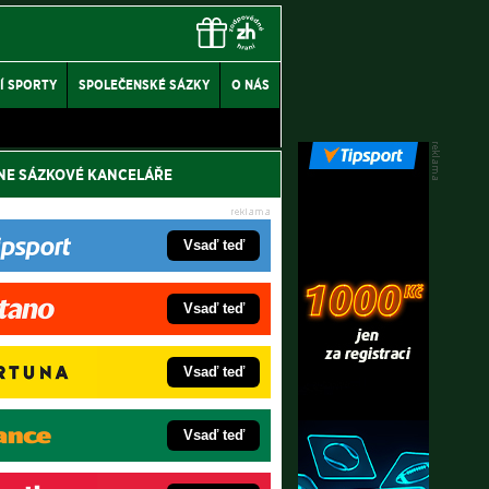
Í SPORTY
SPOLEČENSKÉ SÁZKY
O NÁS
NE SÁZKOVÉ KANCELÁŘE
Vsaď teď
Vsaď teď
Vsaď teď
Vsaď teď