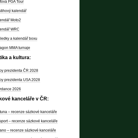
fová PGA Tour
tihový kalendář
endář Moto2
lendář WRC
ledky a kalendář boxu
agon MMA turnaje
tika a kultura:
by prezidenta ČR 2028
by prezidenta USA 2028
rdance 2026
kové kanceláře v ČR:
tuna – recenze sázkové kanceláře
sport – recenze sázkové kanceláře
ano – recenze sázkové kanceláře