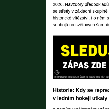
2026
. Navzdory předpokladů
se střetly v základní skupin
historické vítězství. I o něm 
soubojů na světových šampio
Historie: Kdy se repr
v ledním hokeji utkaly