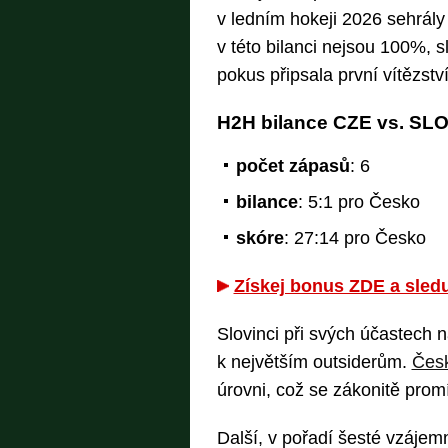
v ledním hokeji 2026 sehrál
v této bilanci nejsou 100%, 
pokus připsala první vítězstv
H2H bilance CZE vs. SL
počet zápasů
: 6
bilance
: 5:1 pro Česko
skóre
: 27:14 pro Česko
Získej bonus ZDE a sledu
Slovinci při svých účastech n
k největším outsiderům.
Čes
úrovni, což se zákonitě promí
Další, v pořadí šesté vzájem