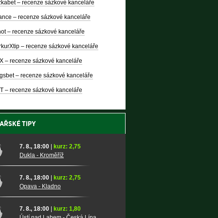
kabet – recenze sázkové kanceláře
nce – recenze sázkové kanceláře
ot – recenze sázkové kanceláře
kurXtip – recenze sázkové kanceláře
X – recenze sázkové kanceláře
gsbet – recenze sázkové kanceláře
T – recenze sázkové kanceláře
AŘSKÉ TIPY
7. 8., 18:00
|
kurz: 2,75
Dukla - Kroměříž
7. 8., 18:00
|
kurz: 2,75
Opava - Kladno
7. 8., 18:00
|
kurz: 1,80
Ústí nad Labem - Česká Lípa