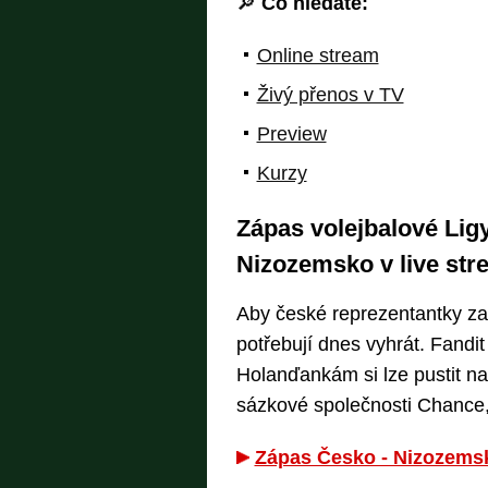
🔎
Co hledáte:
Online stream
Živý přenos v TV
Preview
Kurzy
Zápas volejbalové Lig
Nizozemsko v live st
Aby české reprezentantky zac
potřebují dnes vyhrát. Fandit
Holanďankám si lze pustit na
sázkové společnosti Chance, 
Zápas Česko - Nizozemsk