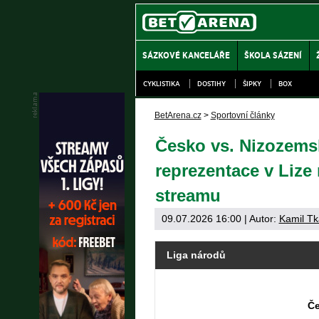
SÁZKOVÉ KANCELÁŘE
ŠKOLA SÁZENÍ
CYKLISTIKA
DOSTIHY
ŠIPKY
BOX
BetArena.cz
>
Sportovní články
Česko vs. Nizozems
reprezentace v Lize
streamu
09.07.2026 16:00
| Autor:
Kamil Tk
Liga národů
Če