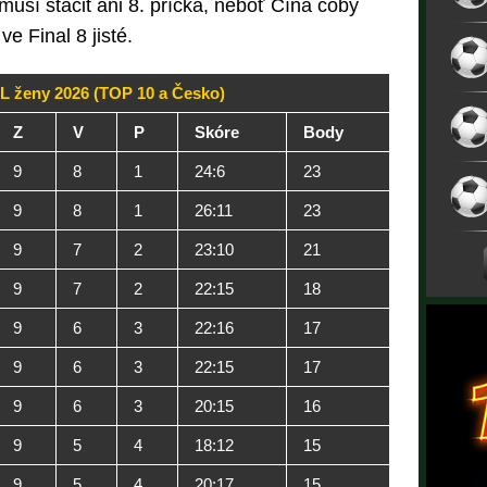
musí stačit ani 8. příčka, neboť Čína coby
e Final 8 jisté.
L ženy 2026 (TOP 10 a Česko)
Z
V
P
Skóre
Body
9
8
1
24:6
23
9
8
1
26:11
23
9
7
2
23:10
21
9
7
2
22:15
18
9
6
3
22:16
17
9
6
3
22:15
17
9
6
3
20:15
16
9
5
4
18:12
15
9
5
4
20:17
15