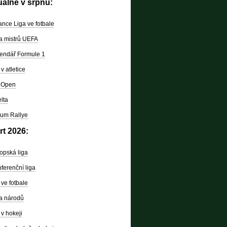
uálně v srpnu:
nce Liga ve fotbale
a mistrů UEFA
endář Formule 1
v atletice
 Open
lta
um Rallye
rt 2026:
opská liga
ferenční liga
ve fotbale
a národů
v hokeji