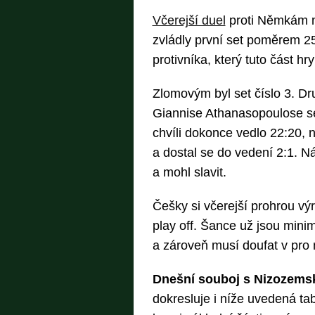
Včerejší duel
proti Němkám na
zvládly první set poměrem 25
protivníka, který tuto část h
Zlomovým byl set číslo 3. D
Giannise Athanasopoulose se
chvíli dokonce vedlo 22:20,
a dostal se do vedení 2:1. Ná
a mohl slavit.
Češky si včerejší prohrou v
play off. Šance už jsou minim
a zároveň musí doufat v pro n
Dnešní souboj s Nizozemsk
dokresluje i níže uvedená ta