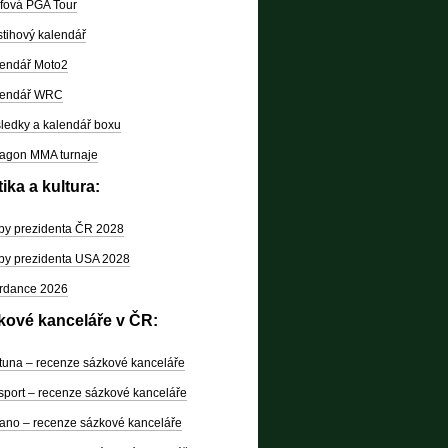
fová PGA Tour
tihový kalendář
endář Moto2
lendář WRC
ledky a kalendář boxu
agon MMA turnaje
tika a kultura:
by prezidenta ČR 2028
by prezidenta USA 2028
rdance 2026
kové kanceláře v ČR:
tuna – recenze sázkové kanceláře
sport – recenze sázkové kanceláře
ano – recenze sázkové kanceláře