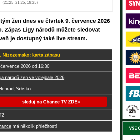
(21:25, 21:25, 18:25)
tým žen dnes ve čtvrtek 9. července 2026
. Zápas Ligy národů můžete sledovat
veň je dostupný také live stream.
. Nizozemsko: karta zápasu
 července 2026 od 16:30
ga národů žen ve volejbale 2026
lehrad, Srbsko
sleduj na Chance TV ZDE
T2
hance
má několik příležitostí
VŠE 