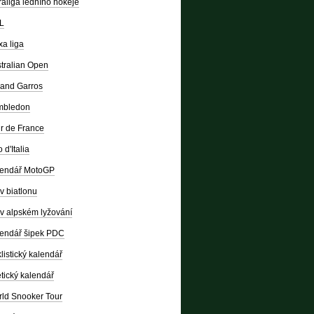
raliga ledního hokeje
L
a liga
tralian Open
and Garros
mbledon
r de France
 d'Italia
lendář MotoGP
v biatlonu
v alpském lyžování
endář šipek PDC
listický kalendář
etický kalendář
ld Snooker Tour