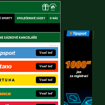
Í SPORTY
SPOLEČENSKÉ SÁZKY
O NÁS
NE SÁZKOVÉ KANCELÁŘE
Vsaď teď
Vsaď teď
Vsaď teď
Vsaď teď