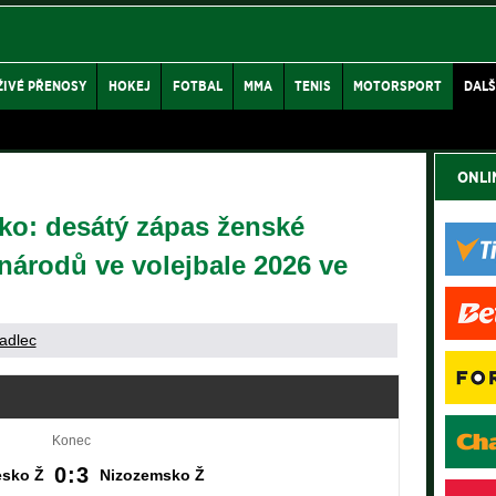
ŽIVÉ PŘENOSY
HOKEJ
FOTBAL
MMA
TENIS
MOTORSPORT
DALŠ
ONLI
ko: desátý zápas ženské
 národů ve volejbale 2026 ve
adlec
Konec
0:3
sko Ž
Nizozemsko Ž