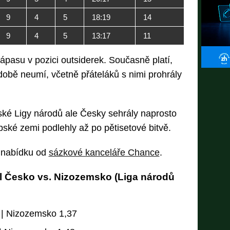
9
4
5
18:19
14
9
4
5
13:17
11
zápasu v pozici outsiderek. Současně platí,
obě neumí, včetně přáteláků s nimi prohrály
ské Ligy národů ale Česky sehrály naprosto
ké zemi podlehly až po pětisetové bitvě.
í nabídku od
sázkové kanceláře Chance
.
l Česko vs. Nizozemsko (Liga národů
 | Nizozemsko 1,37