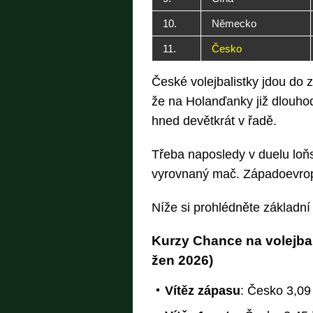
10.
Německo
11.
Česko
České volejbalistky jdou do 
že na Holanďanky již dlouhod
hned devětkrát v řadě.
Třeba naposledy v duelu loň
vyrovnaný mač. Západoevrops
Níže si prohlédněte základn
Kurzy Chance na volejba
žen 2026)
Vítěz zápasu
: Česko 3,09