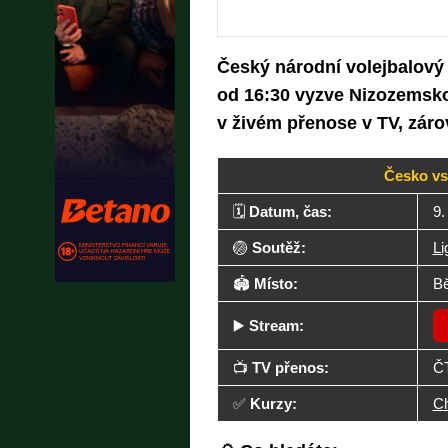
Český národní volejbalový 
od 16:30 vyzve Nizozemsko
v živém přenose v TV, záro
Česko vs
🗓️
Datum, čas:
9.
🏐
Soutěž:
Li
🏟️
Místo:
Bě
▶️
Stream:
📺
TV přenos:
Č
✅
Kurzy:
C