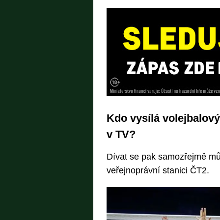
Kdo vysílá volejbalov
v TV?
Dívat se pak samozřejmě můž
veřejnoprávní stanici ČT2.