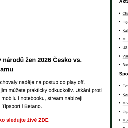
Akt
Cha
Lig
Kal
ME 
US
Vue
y národů žen 2026 Česko vs.
Bar
reamu
Spo
hovaly naděje na postup do play off,
Evr
 jim můžete prakticky odkudkoliv. Utkání proti
Kon
 mobilu i notebooku, stream nabízejí
MS 
Tipsport i Betano.
Lig
o sledujte živě ZDE
MS 