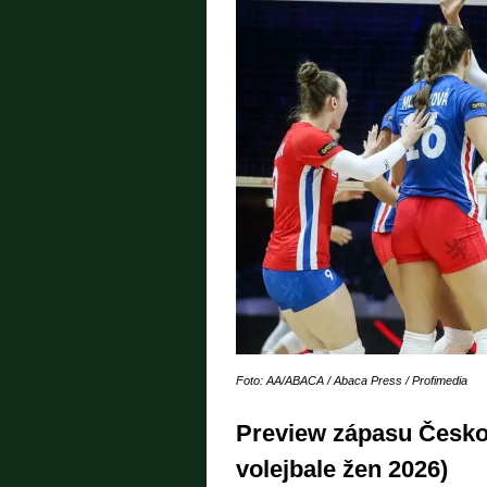
Foto: AA/ABACA / Abaca Press / Profimedia
Preview zápasu Česko
volejbale žen 2026)