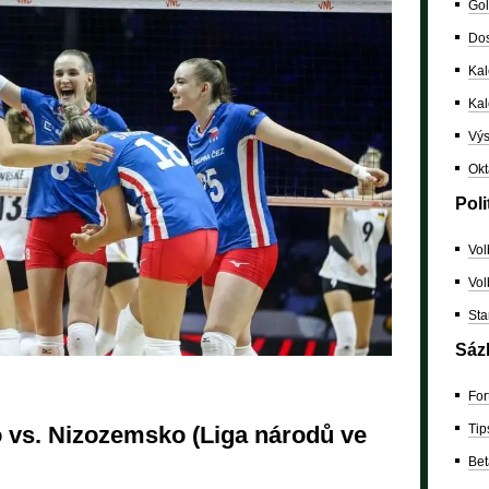
Gol
Dos
Kal
Ka
Výs
Okt
Poli
Vol
Vol
Sta
Sáz
For
Tip
 vs. Nizozemsko (Liga národů ve
Bet