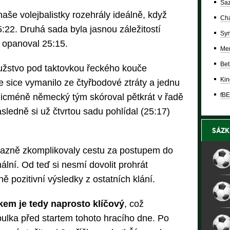
Saz
še volejbalistky rozehrály ideálně, když
Cha
:22. Druhá sada byla jasnou záležitostí
Syn
ry opanoval 25:15.
Mer
Bet
ružstvo pod taktovkou řeckého kouče
Kin
 sice vymanilo ze čtyřbodové ztráty a jednu
fBE
 nicméně německý tým skóroval pětkrát v řadě
sledně si už čtvrtou sadu pohlídal (25:17)
SÁZK
ýrazně zkomplikovaly cestu za postupem do
ální. Od teď si nesmí dovolit prohrát
ě pozitivní výsledky z ostatních klání.
em je tedy naprosto klíčový
, což
bulka před startem tohoto hracího dne. Po