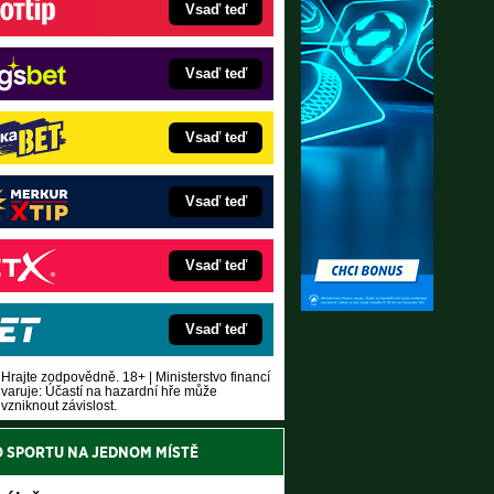
Vsaď teď
Vsaď teď
Vsaď teď
Vsaď teď
Vsaď teď
Vsaď teď
Hrajte zodpovědně. 18+ | Ministerstvo financí
varuje: Účastí na hazardní hře může
vzniknout závislost.
O SPORTU NA JEDNOM MÍSTĚ