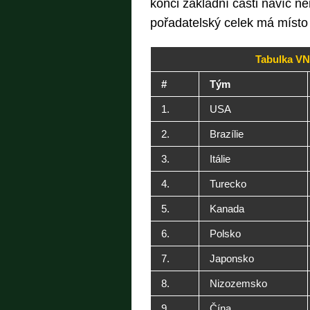
konci základní části navíc ne
pořadatelský celek má místo v
Tabulka VN
#
Tým
1.
USA
2.
Brazílie
3.
Itálie
4.
Turecko
5.
Kanada
6.
Polsko
7.
Japonsko
8.
Nizozemsko
9.
Čína