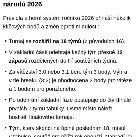
národů 2026
Pravidla a herní systém ročníku 2026 přináší několik
klíčových bodů a změn oproti minulosti:
Turnaj se
rozšířil na 18 týmů
(z původních 16).
V základní části odehraje každý tým přesně
12
zápasů
rozdělených do tří soutěžních týdnů.
Za vítězství 3:0 nebo 3:1 bere tým 3 body. Výhra
v tie-breaku (3:2) je ohodnocena 2 body pro vítěze
a 1 bodem pro poraženého.
Po odehrání základní fáze postupuje do čtvrtfinále
prvních 7 týmů tabulky. Osmé místo náleží
hostiteli finálového turnaje.
Tým, který skončí na úplně posledním 18. místě
v tabulce, soutěž pro příští rok opouští. Nahradí jej