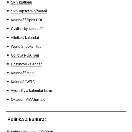
SP v biatlonu
SP v alpském lyžování
Kalendář šipek PDC
Cyklistický kalendář
Atletický kalendář
World Snooker Tour
Golfová PGA Tour
Dostihový kalendář
Kalendář Moto2
Kalendář WRC
Výsledky a kalendář boxu
Oktagon MMA turnaje
Politika a kultura: