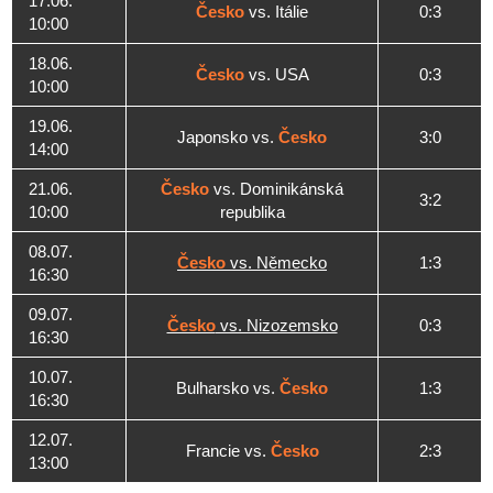
17.06.
Česko
vs. Itálie
0:3
10:00
18.06.
Česko
vs. USA
0:3
10:00
19.06.
Japonsko vs.
Česko
3:0
14:00
21.06.
Česko
vs. Dominikánská
3:2
10:00
republika
08.07.
Česko
vs. Německo
1:3
16:30
09.07.
Česko
vs. Nizozemsko
0:3
16:30
10.07.
Bulharsko vs.
Česko
1:3
16:30
12.07.
Francie vs.
Česko
2:3
13:00