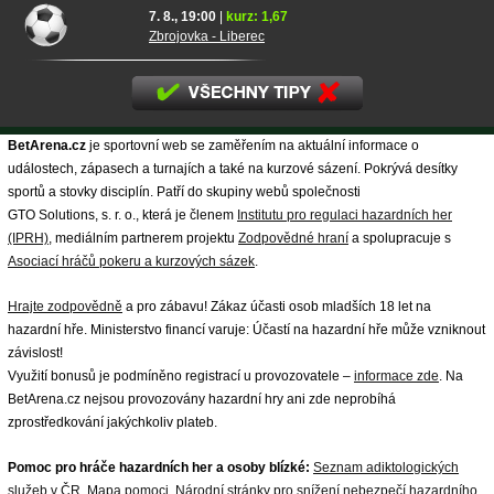
7. 8., 19:00
|
kurz: 1,67
Zbrojovka - Liberec
BetArena.cz
je sportovní web se zaměřením na aktuální informace o
událostech, zápasech a turnajích a také na kurzové sázení. Pokrývá desítky
sportů a stovky disciplín. Patří do skupiny webů společnosti
GTO Solutions, s. r. o., která je členem
Institutu pro regulaci hazardních her
(IPRH)
, mediálním partnerem projektu
Zodpovědné hraní
a spolupracuje s
Asociací hráčů pokeru a kurzových sázek
.
Hrajte zodpovědně
a pro zábavu! Zákaz účasti osob mladších 18 let na
hazardní hře. Ministerstvo financí varuje: Účastí na hazardní hře může vzniknout
závislost!
Využití bonusů je podmíněno registrací u provozovatele –
informace zde
. Na
BetArena.cz nejsou provozovány hazardní hry ani zde neprobíhá
zprostředkování jakýchkoliv plateb.
Pomoc pro hráče hazardních her a osoby blízké:
Seznam adiktologických
služeb v ČR
,
Mapa pomoci
,
Národní stránky pro snížení nebezpečí hazardního