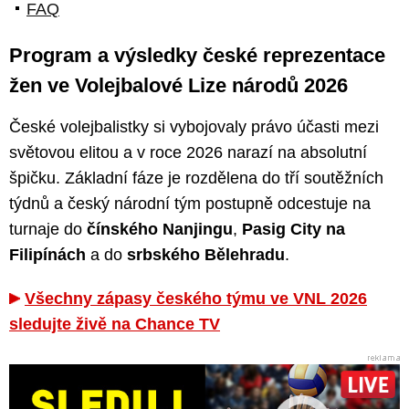
FAQ
Program a výsledky české reprezentace
žen ve Volejbalové Lize národů 2026
České volejbalistky si vybojovaly právo účasti mezi
světovou elitou a v roce 2026 narazí na absolutní
špičku. Základní fáze je rozdělena do tří soutěžních
týdnů a český národní tým postupně odcestuje na
turnaje do
čínského Nanjingu
,
Pasig City na
Filipínách
a do
srbského Bělehradu
.
Všechny zápasy českého týmu ve VNL 2026
sledujte živě na Chance TV