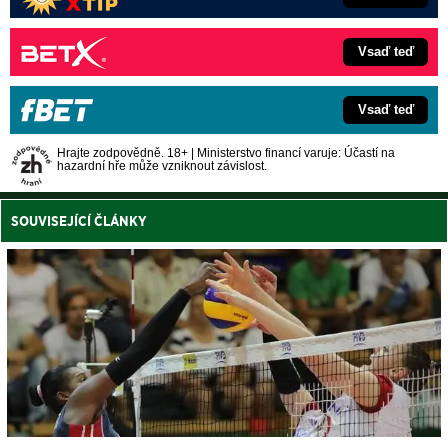
Vsaď teď
Vsaď teď
Hrajte zodpovědně. 18+ | Ministerstvo financí varuje: Účastí na
hazardní hře může vzniknout závislost.
SOUVISEJÍCÍ ČLÁNKY