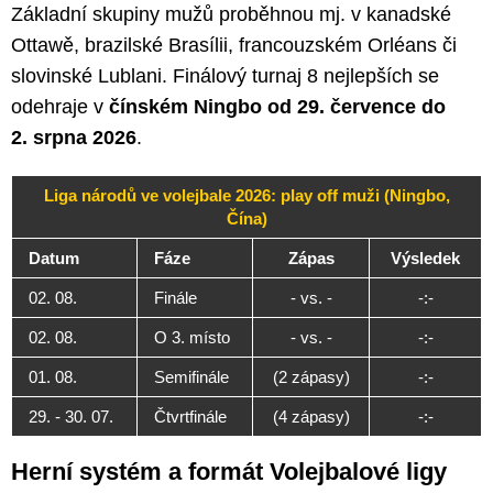
Základní skupiny mužů proběhnou mj. v kanadské
Ottawě, brazilské Brasílii, francouzském Orléans či
slovinské Lublani. Finálový turnaj 8 nejlepších se
odehraje v
čínském Ningbo od 29. července do
2. srpna 2026
.
Liga národů ve volejbale 2026: play off muži (Ningbo,
Čína)
Datum
Fáze
Zápas
Výsledek
02. 08.
Finále
- vs. -
-:-
02. 08.
O 3. místo
- vs. -
-:-
01. 08.
Semifinále
(2 zápasy)
-:-
29. - 30. 07.
Čtvrtfinále
(4 zápasy)
-:-
Herní systém a formát Volejbalové ligy