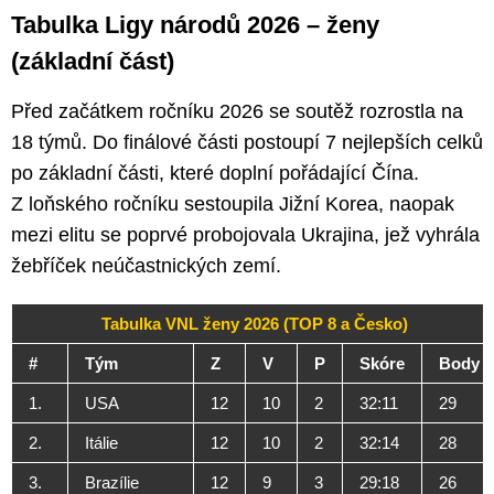
Tabulka Ligy národů 2026 – ženy
(základní část)
Před začátkem ročníku 2026 se soutěž rozrostla na
18 týmů. Do finálové části postoupí 7 nejlepších celků
po základní části, které doplní pořádající Čína.
Z loňského ročníku sestoupila Jižní Korea, naopak
mezi elitu se poprvé probojovala Ukrajina, jež vyhrála
žebříček neúčastnických zemí.
Tabulka VNL ženy 2026 (TOP 8 a Česko)
#
Tým
Z
V
P
Skóre
Body
1.
USA
12
10
2
32:11
29
2.
Itálie
12
10
2
32:14
28
3.
Brazílie
12
9
3
29:18
26