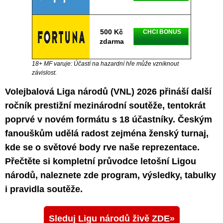
500 Kč
CHCI BONUS
zdarma
18+ MF varuje: Účastí na hazardní hře může vzniknout
závislost.
Volejbalová Liga národů (VNL) 2026 přináší další
ročník prestižní mezinárodní soutěže, tentokrát
poprvé v novém formátu s 18 účastníky. Českým
fanouškům udělá radost zejména ženský turnaj,
kde se o světové body rve naše reprezentace.
Přečtěte si kompletní průvodce letošní Ligou
národů, naleznete zde program, výsledky, tabulky
i pravidla soutěže.
Sleduj Ligu národů živě ZDE