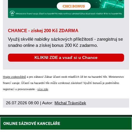
CHANCE - získej 200 Kč ZDARMA
Využij skvělé nabídky sázkových příležitostí - zaregistruj se
snadno online a získej bonus 200 Kč zadarmo.
KLIKNI ZDE a vsaď si u Chance
Hrajte zodpovědně
a pro zábavu! Zákaz účasti osob mladších 18 let na hazardní hře. Ministerstvo
financí varuje: Účastí na hazardní hře může vzniknout závislost! Využití bonusů je podmíněno
registrací u provozovatele -
více zde
.
26.07.2026 08:00
| Autor:
Michal Trávníček
ONLINE SÁZKOVÉ KANCELÁŘE