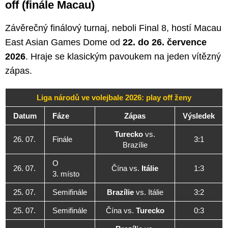
off (finále Macau)
Závěrečný finálový turnaj, neboli Final 8, hostí Macau
East Asian Games Dome od
22. do 26. července
2026
. Hraje se klasickým pavoukem na jeden vítězný
zápas.
Liga národů ve volejbale 2026: play off ženy
Datum
Fáze
Zápas
Výsledek
Turecko
vs.
26. 07.
Finále
3:1
Brazílie
O
26. 07.
Čína vs.
Itálie
1:3
3. místo
25. 07.
Semifinále
Brazílie
vs. Itálie
3:2
25. 07.
Semifinále
Čína vs.
Turecko
0:3