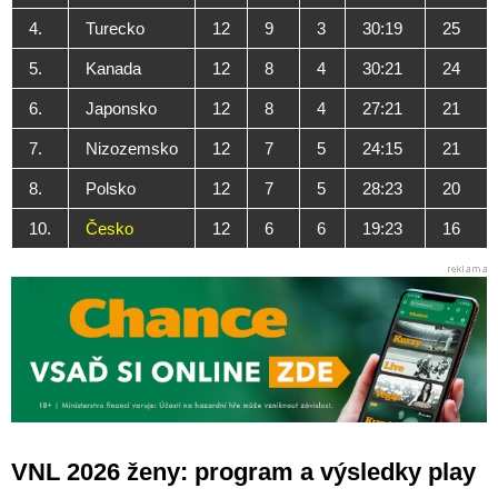
4.
Turecko
12
9
3
30:19
25
5.
Kanada
12
8
4
30:21
24
6.
Japonsko
12
8
4
27:21
21
7.
Nizozemsko
12
7
5
24:15
21
8.
Polsko
12
7
5
28:23
20
10.
Česko
12
6
6
19:23
16
VNL 2026 ženy: program a výsledky play