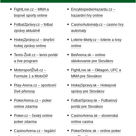
FightLive.cz – MMA a
EncyklopedieHazardu.cz –
bojové sporty online
hazardní hry online
FotbalZprávy.cz – fotbal
CasinoAutomaty.cz – casino hry
zprávy aktuálně
automaty
HokejZprávy.cz – dnešní
Loterie-tikety.cz – loterie a losy
hokej zprávy online
online
Tenis-Živě.cz – tenis portál
BetArena.sk – online
a live program
stávkovanie pre Slovákov
MotorsportŽivě.cz –
FightLive.sk – Oktagon, UFC a
Formule 1 a MotoGP
MMA pre Slovákov
Play-Arena.cz – sportovní
HokejSpravy.sk – Hokejové
živé přenosy
správy pre Slovákov
PokerArena.cz – poker
FutbalSpravy.sk – Futbalový
online zdarma
portál pre Slovákov
Poker.cz – český online
CasinoArena.sk – slovenská
poker zdarma
online casina
CasinoArena.cz – legální
PokerOnline.sk – online poker