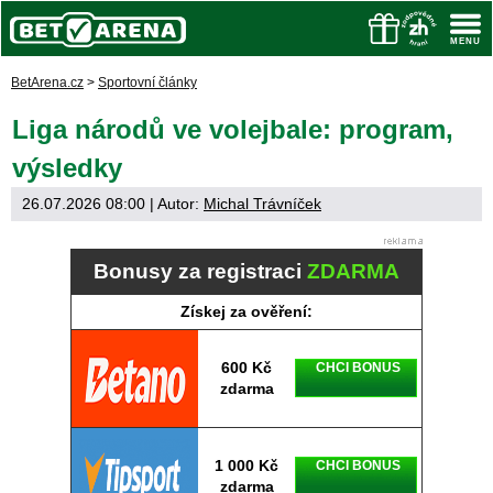
BetArena.cz
>
Sportovní články
Liga národů ve volejbale: program,
výsledky
26.07.2026 08:00
| Autor:
Michal Trávníček
Bonusy za registraci
ZDARMA
Získej za ověření:
600 Kč
CHCI BONUS
zdarma
1 000 Kč
CHCI BONUS
zdarma