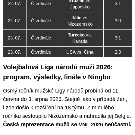
Brazílie
vs.
22. 07.
Čtvrtfinále
3:1
Japonsko
Itálie
vs.
22. 07.
Čtvrtfinále
3:0
Nizozemsko
Turecko
vs.
23. 07.
Čtvrtfinále
3:1
Kanada
23. 07.
Čtvrtfinále
USA vs.
Čína
2:3
Volejbalová Liga národů muži 2026:
program, výsledky, finále v Ningbo
Osmý ročník mužské Ligy národů probíhá od 11.
června do 3. srpna 2026. Stejně jako v případě žen,
i zde došlo k rozšíření na 18 týmů. Z minulého
ročníku sestoupilo Nizozemsko a nahradila jej Belgie.
Česká reprezentace mužů se VNL 2026 neúčastní.