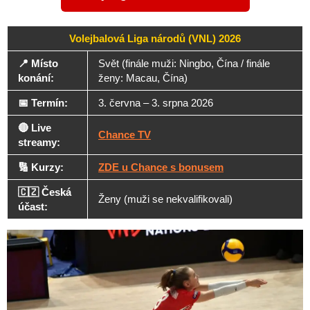
Volejbalová Liga národů (VNL) 2026
📍 Místo
Svět (finále muži: Ningbo, Čína / finále
konání:
ženy: Macau, Čína)
📅 Termín:
3. června – 3. srpna 2026
🔴 Live
Chance TV
streamy:
🔢 Kurzy:
ZDE u Chance s bonusem
🇨🇿 Česká
Ženy (muži se nekvalifikovali)
účast: