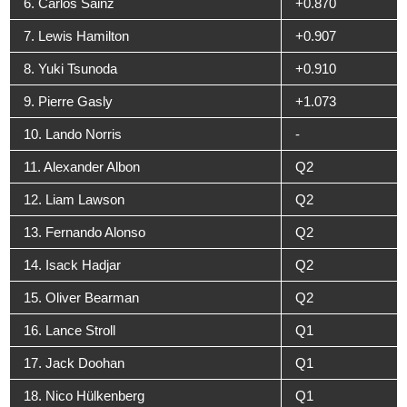
6. Carlos Sainz
+0.870
7. Lewis Hamilton
+0.907
8. Yuki Tsunoda
+0.910
9. Pierre Gasly
+1.073
10. Lando Norris
-
11. Alexander Albon
Q2
12. Liam Lawson
Q2
13. Fernando Alonso
Q2
14. Isack Hadjar
Q2
15. Oliver Bearman
Q2
16. Lance Stroll
Q1
17. Jack Doohan
Q1
18. Nico Hülkenberg
Q1