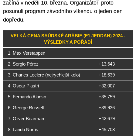
začíná v neděli 10. března. Organizátoři proto
posunuli program závodního víkendu o jeden den
dopředu.
VELKÁ CENA SAÚDSKÉ ARÁBIE (F1 JEDDAH) 2024 -
VÝSLEDKY A POŘADÍ
1. Max Verstappen
2. Sergio Pérez
+13.643
3. Charles Leclerc (nejrychlejší kolo)
+18.639
4. Oscar Piastri
+32.007
5. Fernando Alonso
+35.759
6. George Russell
+39.936
7. Oliver Bearman
+42.679
8. Lando Norris
+45.708