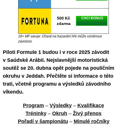
500 Kč
CHCI BONUS
zdarma
18+ MF varuje: Účastí na hazardní hře může vzniknout
závislost.
Piloti Formule 1 budou i v roce 2025 závodit
v Saúdské Arábii. Nejslavnější motoristická
soutěž se 20. dubna opět pojede na pouličním
okruhu v Jeddah. Přečtěte si informace o této
trati, včetně programu a výsledků závodního
víkendu.
Program
–
Výsledky
–
Kvalifikace
Tréninky
–
Okruh
–
Živý přenos
Pořadí v šampionátu
–
Minulé ročníky