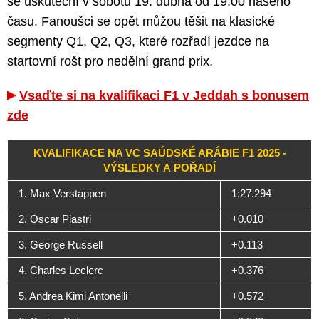
se uskuteční v sobotu 19. dubna od 19:00 našeho
času. Fanoušci se opět můžou těšit na klasické
segmenty Q1, Q2, Q3, které rozřadí jezdce na
startovní rošt pro nedělní grand prix.
Vsaďte si na kvalifikaci F1 v Jeddah s bonusem
zde
KVALIFIKACE NA VC SAÚDSKÉ ARÁBIE F1 2025 -
VÝSLEDKY A POŘADÍ
1. Max Verstappen
1:27.294
2. Oscar Piastri
+0.010
3. George Russell
+0.113
4. Charles Leclerc
+0.376
5. Andrea Kimi Antonelli
+0.572