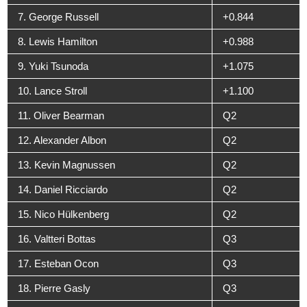
7. George Russell
+0.844
8. Lewis Hamilton
+0.988
9. Yuki Tsunoda
+1.075
10. Lance Stroll
+1.100
11. Oliver Bearman
Q2
12. Alexander Albon
Q2
13. Kevin Magnussen
Q2
14. Daniel Ricciardo
Q2
15. Nico Hülkenberg
Q2
16. Valtteri Bottas
Q3
17. Esteban Ocon
Q3
18. Pierre Gasly
Q3