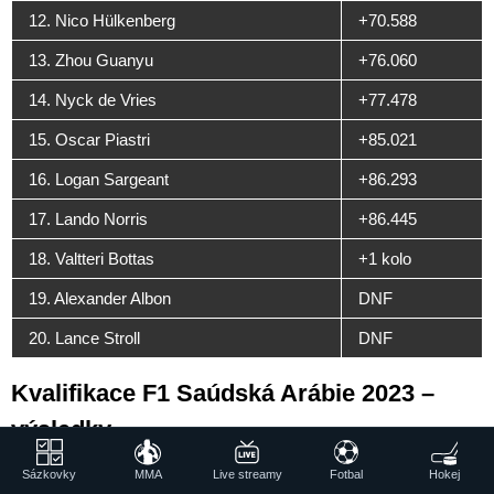
12. Nico Hülkenberg
+70.588
13. Zhou Guanyu
+76.060
14. Nyck de Vries
+77.478
15. Oscar Piastri
+85.021
16. Logan Sargeant
+86.293
17. Lando Norris
+86.445
18. Valtteri Bottas
+1 kolo
19. Alexander Albon
DNF
20. Lance Stroll
DNF
Kvalifikace F1 Saúdská Arábie 2023 –
výsledky
Sázkovky
MMA
Live streamy
Fotbal
Hokej
Kvalifikace na Velkou cenu Saúdské Arábie 2023