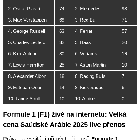
2. Oscar Piastri
74
2. Mercedes
93
3. Max Verstappen
69
3. Red Bull
71
4. George Russell
63
4. Ferrari
57
5. Charles Leclerc
32
5. Haas
20
6. Kimi Antonelli
30
6. Williams
19
7. Lewis Hamilton
25
7. Aston Martin
10
8. Alexander Albon
18
8. Racing Bulls
7
9. Esteban Ocon
14
9. Kick Sauber
6
10. Lance Stroll
10
10. Alpine
0
Formule 1 (F1) živě na internetu: Velká
cena Saúdské Arábie 2025 live přenos
Práva na vysílání přímých přenosů
Formule 1