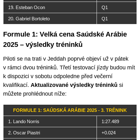
19. Esteban Ocon
Q1
20. Gabriel Bortoleto
Q1
Formule 1: Velká cena Saúdské Arábie
2025 – výsledky tréninků
Piloti se na trati v Jeddah poprvé objeví už v pátek
v rámci dvou tréninků. Třetí testovací jízdy budou mít
k dispozici v sobotu odpoledne před večerní
kvalifikací.
Aktualizované výsledky tréninků
si
můžete prohlédnout níže:
FORMULE 1: SAÚDSKÁ ARÁBIE 2025 - 3. TRÉNINK
1. Lando Norris
1:27.489
2. Oscar Piastri
+0.024