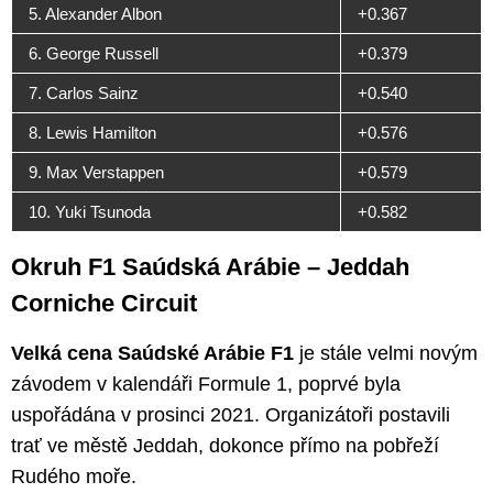
5. Alexander Albon
+0.367
6. George Russell
+0.379
7. Carlos Sainz
+0.540
8. Lewis Hamilton
+0.576
9. Max Verstappen
+0.579
10. Yuki Tsunoda
+0.582
Okruh F1 Saúdská Arábie – Jeddah
Corniche Circuit
Velká cena Saúdské Arábie F1
je stále velmi novým
závodem v kalendáři Formule 1, poprvé byla
uspořádána v prosinci 2021. Organizátoři postavili
trať ve městě Jeddah, dokonce přímo na pobřeží
Rudého moře.