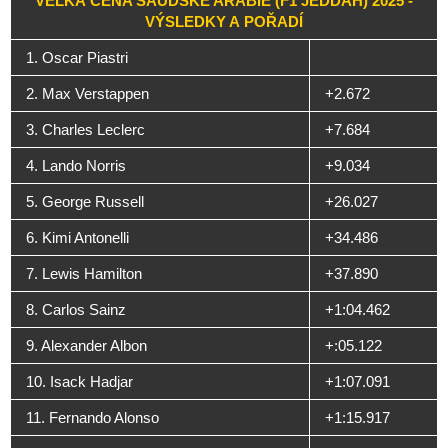
VELKÁ CENA SAÚDSKÉ ARÁBIE (F1 JEDDAH) 2025 -
VÝSLEDKY A POŘADÍ
1. Oscar Piastri
2. Max Verstappen
+2.672
3. Charles Leclerc
+7.684
4. Lando Norris
+9.034
5. George Russell
+26.027
6. Kimi Antonelli
+34.486
7. Lewis Hamilton
+37.890
8. Carlos Sainz
+1:04.462
9. Alexander Albon
+:05.122
10. Isack Hadjar
+1:07.091
11. Fernando Alonso
+1:15.917