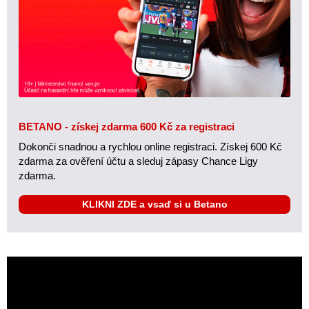
BETANO - získej zdarma 600 Kč za registraci
Dokonči snadnou a rychlou online registraci. Získej 600 Kč
zdarma za ověření účtu a sleduj zápasy Chance Ligy
zdarma.
KLIKNI ZDE a vsaď si u Betano