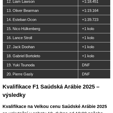
12. Liam Lawson
+1:18.451
13. Oliver Bearman
+1:19.164
14. Esteban Ocon
+1:39.723
15. Nico Hülkenberg
+1 kolo
16. Lance Stroll
+1 kolo
17. Jack Doohan
+1 kolo
18. Gabriel Bortoleto
+1 kolo
19. Yuki Tsunoda
DNF
20. Pierre Gasly
DNF
Kvalifikace F1 Saúdská Arábie 2025 –
výsledky
Kvalifikace na Velkou cenu Saúdské Arábie 2025