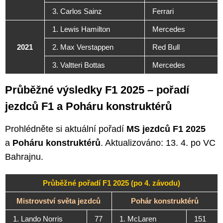
3. Carlos Sainz
Ferrari
1. Lewis Hamilton
Mercedes
2021
2. Max Verstappen
Red Bull
3. Valtteri Bottas
Mercedes
Průběžné výsledky F1 2025 – pořadí
jezdců F1 a Poháru konstruktérů
Prohlédněte si aktuální pořadí
MS jezdců F1 2025
a
Poháru konstruktérů
. Aktualizováno: 13. 4. po VC
Bahrajnu.
Průběžné pořadí F1 2025 (po 4. závodu)
Mistrovství světa jezdců
Pohár konstruktérů
1. Lando Norris
77
1. McLaren
151