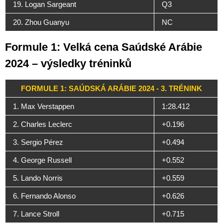
19. Logan Sargeant
Q3
20. Zhou Guanyu
NC
Formule 1: Velká cena Saúdské Arábie
2024 – výsledky tréninků
FORMULE 1: SAÚDSKÁ ARÁBIE 2024 - 3. TRÉNINK
1. Max Verstappen
1:28.412
2. Charles Leclerc
+0.196
3. Sergio Pérez
+0.494
4. George Russell
+0.552
5. Lando Norris
+0.559
6. Fernando Alonso
+0.626
7. Lance Stroll
+0.715