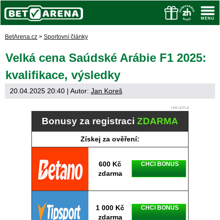
BetArena.cz
>
Sportovní články
Velká cena Saúdské Arábie F1 2025:
kvalifikace, výsledky
20.04.2025 20:40
| Autor:
Jan Koreš
Bonusy za registraci
ZDARMA
Získej za ověření:
600 Kč
CHCI BONUS
zdarma
1 000 Kč
CHCI BONUS
zdarma