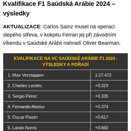
Kvalifikace F1 Saúdská Arábie 2024 –
výsledky
AKTUALIZACE
: Carlos Sainz musel na operaci
slepého střeva, v kokpitu Ferrari jej při závodním
víkendu v Saúdské Arábii nahradí Oliver Bearman.
KVALIFIKACE NA VC SAÚDSKÉ ARÁBIE F1 2024 -
VÝSLEDKY A POŘADÍ
1. Max Verstappen
1:27.472
2. Charles Leclerc
+0.319
3. Sergio Pérez
+0.335
4. Fernando Alonso
+0.374
5. Oscar Piastri
+0.617
6. Lando Norris
+0.660