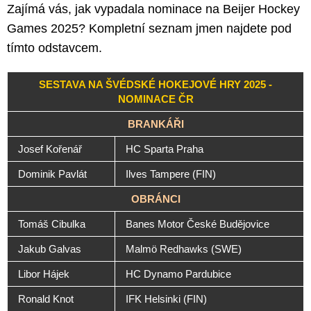
Zajímá vás, jak vypadala nominace na Beijer Hockey
Games 2025? Kompletní seznam jmen najdete pod
tímto odstavcem.
SESTAVA NA ŠVÉDSKÉ HOKEJOVÉ HRY 2025 -
NOMINACE ČR
BRANKÁŘI
Josef Kořenář
HC Sparta Praha
Dominik Pavlát
Ilves Tampere (FIN)
OBRÁNCI
Tomáš Cibulka
Banes Motor České Budějovice
Jakub Galvas
Malmö Redhawks (SWE)
Libor Hájek
HC Dynamo Pardubice
Ronald Knot
IFK Helsinki (FIN)