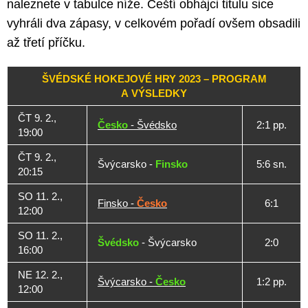
naleznete v tabulce níže. Čeští obhájci titulu sice
vyhráli dva zápasy, v celkovém pořadí ovšem obsadili
až třetí příčku.
ŠVÉDSKÉ HOKEJOVÉ HRY 2023 – PROGRAM
A VÝSLEDKY
ČT 9. 2.,
Česko
- Švédsko
2:1 pp.
19:00
ČT 9. 2.,
Švýcarsko -
Finsko
5:6 sn.
20:15
SO 11. 2.,
Finsko -
Česko
6:1
12:00
SO 11. 2.,
Švédsko
- Švýcarsko
2:0
16:00
NE 12. 2.,
Švýcarsko -
Česko
1:2 pp.
12:00