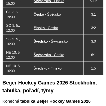
Švýcarsko
- Finsko
5:4 n
15:00
ČT 7. 5.,
Česko
- Švédsko
3:1
19:00
SO 9. 5.,
Finsko
- Česko
3:2
12:00
SO 9. 5.,
Švédsko
- Švýcarsko
3:0
16:00
NE 10. 5.,
Švýcarsko
- Česko
6:1
12:00
NE 10. 5.,
Švédsko -
Finsko
1:5
16:00
Beijer Hockey Games 2026 Stockholm:
tabulka, pořadí, týmy
Konečná
tabulka Beijer Hockey Games 2026