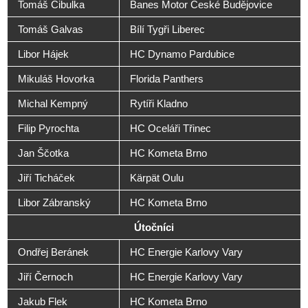
Tomáš Cibulka
Banes Motor České Budějovice
Tomáš Galvas
Bílí Tygři Liberec
Libor Hájek
HC Dynamo Pardubice
Mikuláš Hovorka
Florida Panthers
Michal Kempný
Rytíři Kladno
Filip Pyrochta
HC Oceláři Třinec
Jan Ščotka
HC Kometa Brno
Jiří Ticháček
Kärpät Oulu
Libor Zábranský
HC Kometa Brno
Útočníci
Ondřej Beránek
HC Energie Karlovy Vary
Jiří Černoch
HC Energie Karlovy Vary
Jakub Flek
HC Kometa Brno