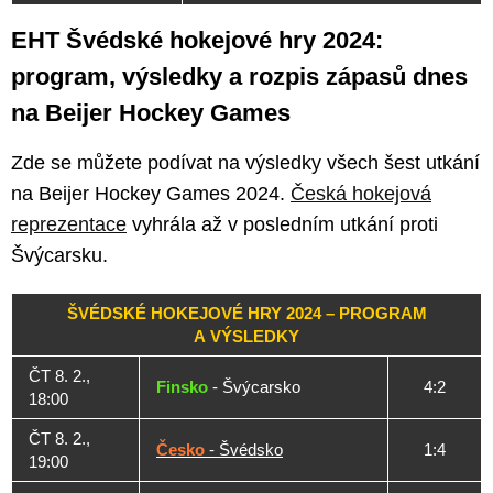
EHT Švédské hokejové hry 2024:
program, výsledky a rozpis zápasů dnes
na Beijer Hockey Games
Zde se můžete podívat na výsledky všech šest utkání
na Beijer Hockey Games 2024.
Česká hokejová
reprezentace
vyhrála až v posledním utkání proti
Švýcarsku.
ŠVÉDSKÉ HOKEJOVÉ HRY 2024 – PROGRAM
A VÝSLEDKY
ČT 8. 2.,
Finsko
- Švýcarsko
4:2
18:00
ČT 8. 2.,
Česko
- Švédsko
1:4
19:00