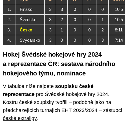
1.
Finsko
3
3
0
0
0
10:5
2.
Švédsko
3
2
0
0
1
10:5
3.
Česko
3
1
0
0
2
8:11
4.
Švýcarsko
3
0
0
0
3
7:14
Hokej Švédské hokejové hry 2024
a reprezentace ČR: sestava národního
hokejového týmu, nominace
V tabulce níže najdete
soupisku české
reprezentace
pro Švédské hokejové hry 2024.
Kostru české soupisky tvořili – podobně jako na
předcházejících turnajích EHT 2023/2024 – zástupci
české extraligy
.