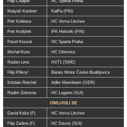
Filip Chlapík
HC Sparta Praha
Matyáš Kantner
KalPa (FIN)
Petr Koblasa
HC Verva Litvínov
Petr Kodýtek
IFK Helsinki (FIN)
Pavel Kousal
HC Sparta Praha
Michal Kunc
HC Olomouc
Radan Lenc
HV71 (SWE)
Filip Přikryl
Banes Motor České Budějovice
Kristián Reichel
Adler Mannheim (GER)
Radim Zohorna
HC Lugano (SUI)
OMLUVILI SE
David Kaše (F)
HC Verva Litvínov
Filip Zadina (F)
HC Davos (SUI)