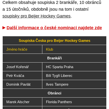
Celkem obsahuje soupiska 2 brankáře, 10 obránců
a 15 útočníků, obdobně jsou na tom i ostatní
soupisky pro Beijer Hockey Games
.
Další informace o české nominaci najdete zde
Soupiska Česka pro Beijer Hockey Games
Jméno hráče
Klub
Brankáři
Josef Kořenář
HC Sparta Praha
Petr Kváča
Bílí Tygři Liberec
Dominik Pavlát
Ilves Tampere
Obránci
Marek Alscher
Florida Panthers