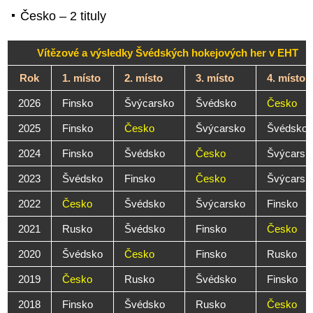
Česko – 2 tituly
Vítězové a výsledky Švédských hokejových her v EHT
Rok
1. místo
2. místo
3. místo
4. místo
2026
Finsko
Švýcarsko
Švédsko
Česko
2025
Finsko
Česko
Švýcarsko
Švédsko
2024
Finsko
Švédsko
Česko
Švýcarsk
2023
Švédsko
Finsko
Česko
Švýcarsk
2022
Česko
Švédsko
Švýcarsko
Finsko
2021
Rusko
Švédsko
Finsko
Česko
2020
Švédsko
Česko
Finsko
Rusko
2019
Česko
Rusko
Švédsko
Finsko
2018
Finsko
Švédsko
Rusko
Česko