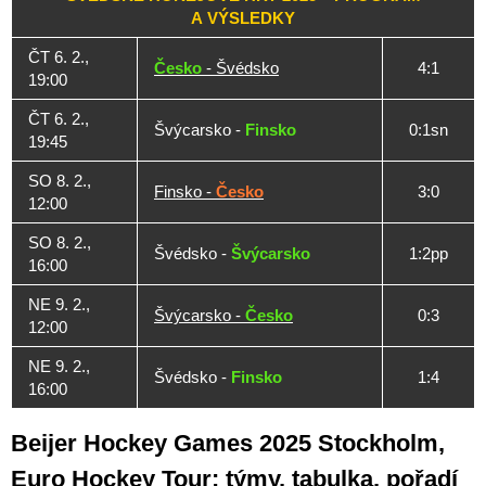
A VÝSLEDKY
ČT 6. 2.,
Česko
- Švédsko
4:1
19:00
ČT 6. 2.,
Švýcarsko -
Finsko
0:1sn
19:45
SO 8. 2.,
Finsko -
Česko
3:0
12:00
SO 8. 2.,
Švédsko -
Švýcarsko
1:2pp
16:00
NE 9. 2.,
Švýcarsko -
Česko
0:3
12:00
NE 9. 2.,
Švédsko -
Finsko
1:4
16:00
Beijer Hockey Games 2025 Stockholm,
Euro Hockey Tour: týmy, tabulka, pořadí