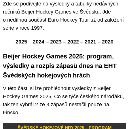
Zde se podívejte na výsledky a tabulky nedávných
ročníků Beijer Hockey Games ve Švédsku. Jde
o nedílnou součást
Euro Hockey Tour
už od založení
série v roce 1997.
2025
–
2024
–
2023
–
2022
–
2021
–
2020
Beijer Hockey Games 2025: program,
výsledky a rozpis zápasů dnes na EHT
Švédských hokejových hrách
V této části si lze prohlédnout výsledky z Beijer
Hockey Games 2025. Co se týče českého nároďáku,
tak ten vyhrál 2 ze 3 zápasů nestačil pouze na
Finsko.
ŠVÉDSKÉ HOKEJOVÉ HRY 2025 – PROGRAM