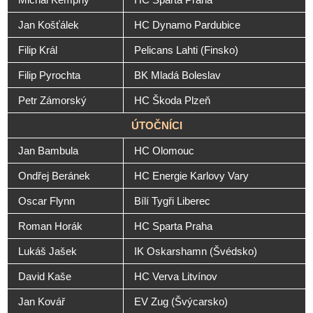
Jan Košťálek
HC Dynamo Pardubice
Filip Král
Pelicans Lahti (Finsko)
Filip Pyrochta
BK Mladá Boleslav
Petr Zámorský
HC Škoda Plzeň
ÚTOČNÍCI
Jan Bambula
HC Olomouc
Ondřej Beránek
HC Energie Karlovy Vary
Oscar Flynn
Bílí Tygři Liberec
Roman Horák
HC Sparta Praha
Lukáš Jašek
IK Oskarshamn (Švédsko)
David Kaše
HC Verva Litvínov
Jan Kovář
EV Zug (Švýcarsko)