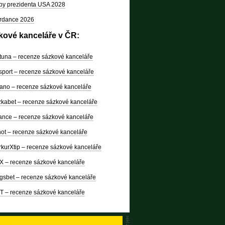
by prezidenta USA 2028
rdance 2026
kové kanceláře v ČR:
tuna – recenze sázkové kanceláře
sport – recenze sázkové kanceláře
ano – recenze sázkové kanceláře
kabet – recenze sázkové kanceláře
nce – recenze sázkové kanceláře
ot – recenze sázkové kanceláře
kurXtip – recenze sázkové kanceláře
X – recenze sázkové kanceláře
gsbet – recenze sázkové kanceláře
T – recenze sázkové kanceláře