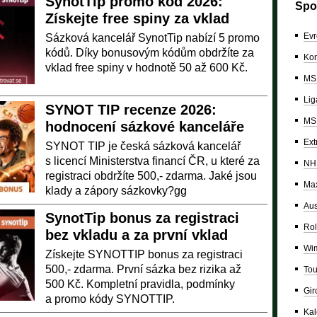
SynotTip promo kód 2026:
Spo
Získejte free spiny za vklad
Evr
Sázková kancelář SynotTip nabízí 5 promo
kódů. Díky bonusovým kódům obdržíte za
Kon
vklad free spiny v hodnotě 50 až 600 Kč.
MS 
Lig
SYNOT TIP recenze 2026:
MS 
hodnocení sázkové kanceláře
Ext
SYNOT TIP je česká sázková kancelář
s licencí Ministerstva financí ČR, u které za
NH
registraci obdržíte 500,- zdarma. Jaké jsou
Max
klady a zápory sázkovky?gg
Aus
SynotTip bonus za registraci
Rol
bez vkladu a za první vklad
Wi
Získejte SYNOTTIP bonus za registraci
500,- zdarma. První sázka bez rizika až
Tou
500 Kč. Kompletní pravidla, podmínky
Giro
a promo kódy SYNOTTIP.
Ka