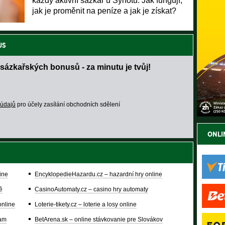
každý aktivní sázkař u Synotu. Jak fungují,
jak je proměnit na peníze a jak je získat?
US
sázkařských bonusů - za minutu je tvůj!
 údajů
pro účely zasílání obchodních sdělení
ONLI
ine
EncyklopedieHazardu.cz – hazardní hry online
ě
CasinoAutomaty.cz – casino hry automaty
online
Loterie-tikety.cz – loterie a losy online
ram
BetArena.sk – online stávkovanie pre Slovákov