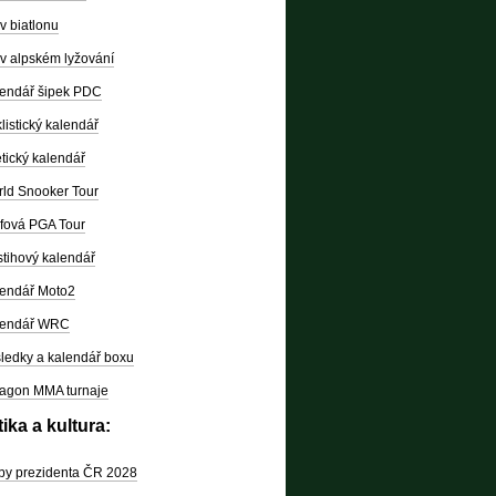
v biatlonu
v alpském lyžování
endář šipek PDC
listický kalendář
etický kalendář
ld Snooker Tour
fová PGA Tour
tihový kalendář
endář Moto2
lendář WRC
ledky a kalendář boxu
agon MMA turnaje
tika a kultura:
by prezidenta ČR 2028