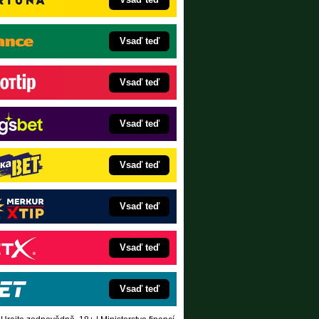
Vsaď teď
Vsaď teď
Vsaď teď
Vsaď teď
Vsaď teď
Vsaď teď
Vsaď teď