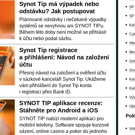
Synot Tip má výpadek nebo
SP 
odstávku? Jak postupovat
SP 
Plánované odstávky i nečekané výpadky
Kal
systémů se nevyhnou ani SYNOT TIPu.
Během této doby není možné se přihlásit
Cyk
k účtu nebo podat sázku.
Atl
Synot Tip registrace
Wor
a přihlášení: Návod na založení
Gol
účtu
Dos
Přesný návod na založení a ověření účtu
v sázkové kanceláři Synot Tip. Ukážeme
Kal
vám přihlášení do Synot Tip konta
Ka
i registraci přes Bank iD.
Výs
SYNOT TIP aplikace recenze:
Okt
Stáhněte pro Android a iOS
Poli
SYNOT TIP nabízí moderní aplikaci pro
mobilní telefony. Software spojuje kurzové
Vol
sázení, online casino a poker do jednoho