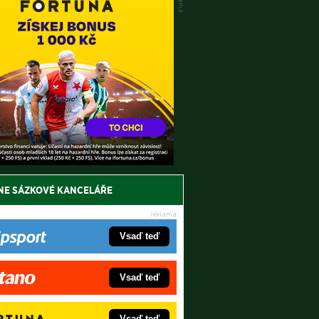
NE SÁZKOVÉ KANCELÁŘE
Vsaď teď
Vsaď teď
Vsaď teď