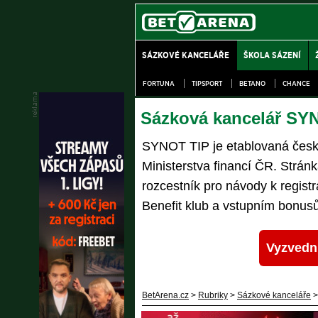
SÁZKOVÉ KANCELÁŘE
ŠKOLA SÁZENÍ
FORTUNA
TIPSPORT
BETANO
CHANCE
Sázková kancelář SY
SYNOT TIP je etablovaná česká
Ministerstva financí ČR. Strán
rozcestník pro návody k registr
Benefit klub a vstupním bonus
Vyzvedn
BetArena.cz
>
Rubriky
>
Sázkové kanceláře