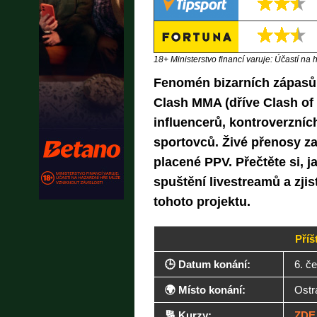
18+ Ministerstvo financí varuje: Účastí na 
Fenomén bizarních zápasů 
Clash MMA (dříve Clash of t
influencerů, kontroverzníc
sportovců. Živé přenosy zaj
placené PPV. Přečtěte si, j
spuštění livestreamů a zjist
tohoto projektu.
Příš
🕒 Datum konání:
6. č
🌍 Místo konání:
Ostr
🔢 Kurzy:
ZDE