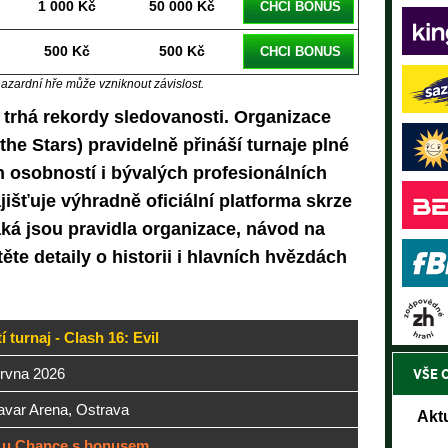
1 000 Kč
50 000 Kč
CHCI BONUS
500 Kč
500 Kč
CHCI BONUS
hazardní hře může vzniknout závislost.
trhá rekordy sledovanosti. Organizace
he Stars) pravidelně přináší turnaje plné
h osobností i bývalých profesionálních
išťuje výhradně oficiální platforma skrze
aká jsou pravidla organizace, návod na
ěte detaily o historii i hlavních hvězdách
tí turnaj - Clash 16: Evil
ervna 2026
VŠE 
avar Arena, Ostrava
Akt
 u Chance s bonusem