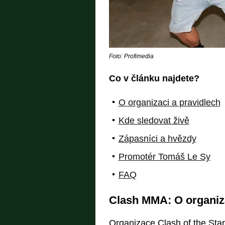
Foto: Profimedia
Co v článku najdete?
O organizaci a pravidlech
Kde sledovat živě
Zápasníci a hvězdy
Promotér Tomáš Le Sy
FAQ
Clash MMA: O organiza
Organizace Clash of the Sta