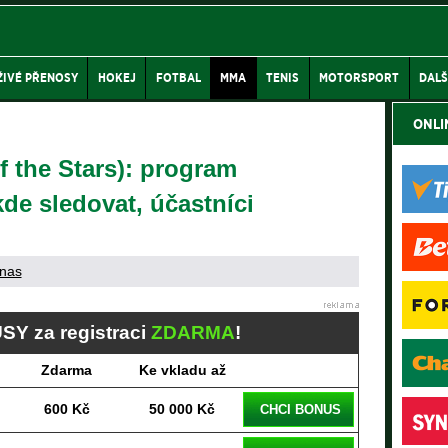
ŽIVÉ PŘENOSY
HOKEJ
FOTBAL
MMA
TENIS
MOTORSPORT
DALŠ
ONLI
 the Stars): program
kde sledovat, účastníci
nas
SY za registraci
ZDARMA
!
Zdarma
Ke vkladu až
600 Kč
50 000 Kč
CHCI BONUS