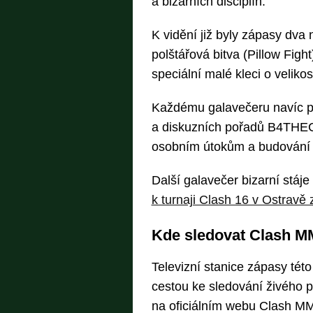
a bizarních disciplín.
K vidění již byly zápasy dv
polštářová bitva (Pillow Fight
speciální malé kleci o velikos
Každému galavečeru navíc př
a diskuzních pořadů B4THEC
osobním útokům a budování dě
Další galavečer bizarní stáj
k turnaji Clash 16 v Ostravě 
Kde sledovat Clash M
Televizní stanice zápasy této
cestou ke sledování živého 
na oficiálním webu Clash M