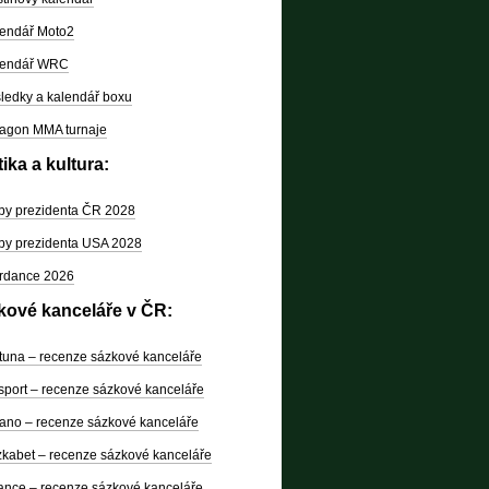
endář Moto2
lendář WRC
ledky a kalendář boxu
agon MMA turnaje
tika a kultura:
by prezidenta ČR 2028
by prezidenta USA 2028
rdance 2026
kové kanceláře v ČR:
tuna – recenze sázkové kanceláře
sport – recenze sázkové kanceláře
ano – recenze sázkové kanceláře
kabet – recenze sázkové kanceláře
nce – recenze sázkové kanceláře