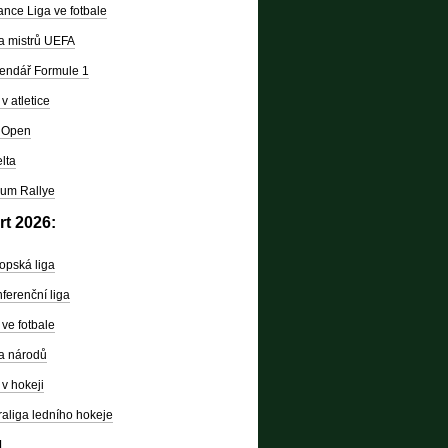
nce Liga ve fotbale
a mistrů UEFA
endář Formule 1
v atletice
 Open
lta
um Rallye
rt 2026:
opská liga
ferenční liga
ve fotbale
a národů
v hokeji
raliga ledního hokeje
L