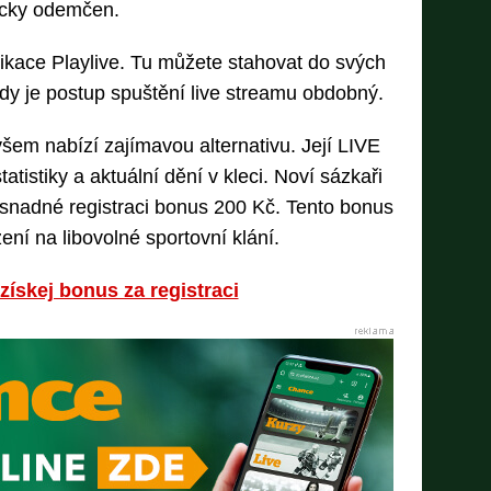
icky odemčen.
plikace Playlive. Tu můžete stahovat do svých
Tady je postup spuštění live streamu obdobný.
šem nabízí zajímavou alternativu. Její LIVE
atistiky a aktuální dění v kleci. Noví sázkaři
 snadné registraci bonus 200 Kč. Tento bonus
ní na libovolné sportovní klání.
získej bonus za registraci