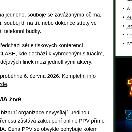
Syn
a na jednoho, souboje se zavázanýma očima,
Mer
), souboj tři na tři, nebo dokonce střety ve
Bet
ti telefonní budky.
Kin
fBE
edchází série tiskových konferencí
LASH, kde dochází k vyhroceným situacím,
jových linek mezi jednotlivými aktéry.
e proběhne 6. června 2026.
Kompletní info
zde
.
MA živě
 bizarní organizace nevysílají. Jedinou
přenosu zůstává zakoupení online PPV přímo
MA. Cena PPV se obvykle pohybuje kolem