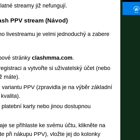
atné streamy již nefungují.
lash PPV stream (Návod)
ího livestreamu je velmi jednoduchý a zabere
ebové stránky
clashmma.com
.
registraci a vytvořte si uživatelský účet (nebo
iž máte).
variantu PPV (zpravidla je na výběr základní
valita).
platební karty nebo jinou dostupnou
aje se přihlaste ke svému účtu, klikněte na
áte při nákupu PPV), vložte jej do kolonky