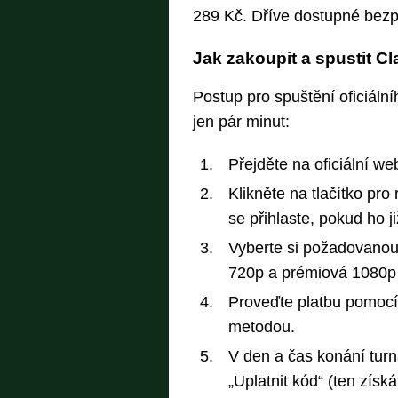
289 Kč. Dříve dostupné bezpl
Jak zakoupit a spustit C
Postup pro spuštění oficiáln
jen pár minut:
Přejděte na oficiální w
Klikněte na tlačítko pro 
se přihlaste, pokud ho j
Vyberte si požadovanou 
720p a prémiová 1080p k
Proveďte platbu pomocí 
metodou.
V den a čas konání turn
„Uplatnit kód“ (ten získ