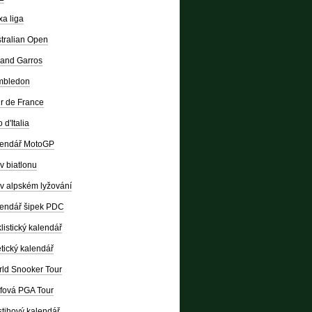
a liga
tralian Open
and Garros
mbledon
r de France
 d'Italia
lendář MotoGP
v biatlonu
v alpském lyžování
endář šipek PDC
listický kalendář
etický kalendář
ld Snooker Tour
fová PGA Tour
tihový kalendář