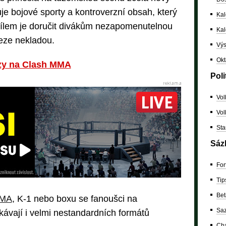
je bojové sporty a kontroverzní obsah, který
Kal
 Cílem je doručit divákům nezapomenutelnou
Ka
meze nekladou.
Výs
Okt
rzy na Clash MMA
Poli
Vol
Vol
Sta
Sáz
For
Tip
Bet
MMA
, K-1 nebo boxu se fanoušci na
Saz
ávají i velmi nestandardních formátů
Cha