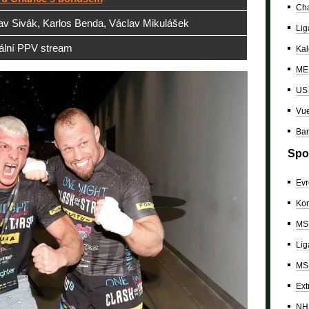
Cha
av Sivák, Karlos Benda, Václav Mikulášek
Lig
iální PPV stream
Kal
ME 
US
Vue
Bar
Spo
Evr
Kon
MS 
Lig
MS 
Ext
NH