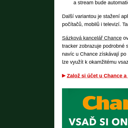
a stream bude automat
Další variantou je stažení a
počítačů, mobilů i televizí. 
Sázková kancelář Chance
ov
tracker zobrazuje podrobné st
navíc u Chance získávají po
lze využít k okamžitému vsaze
Založ si účet u Chance a 