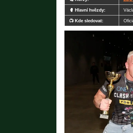
🥊 Hlavní hvězdy:
Václ
📺 Kde sledovat:
Ofic