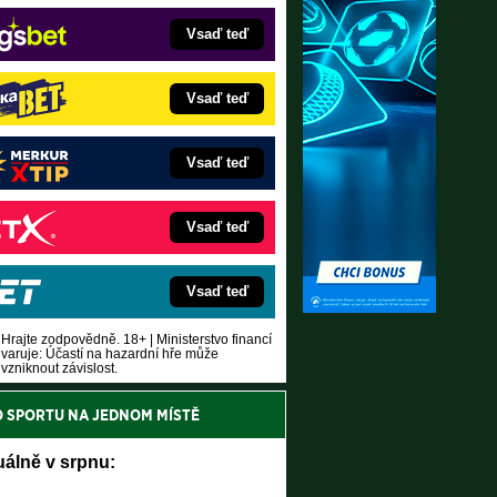
Vsaď teď
Vsaď teď
Vsaď teď
Vsaď teď
Vsaď teď
Hrajte zodpovědně. 18+ | Ministerstvo financí
varuje: Účastí na hazardní hře může
vzniknout závislost.
O SPORTU NA JEDNOM MÍSTĚ
uálně v srpnu: