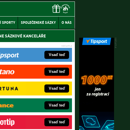
Í SPORTY
SPOLEČENSKÉ SÁZKY
O NÁS
NE SÁZKOVÉ KANCELÁŘE
Vsaď teď
Vsaď teď
Vsaď teď
Vsaď teď
Vsaď teď