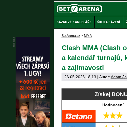
SÁZKOVÉ KANCELÁŘE
ŠKOLA SÁZENÍ
BetArena.cz
>
MMA
Clash MMA (Clash of
a kalendář turnajů, 
a zajímavosti
26.05.2026 18:13
| Autor:
Adam Ja
Získej BONU
Hodnocení