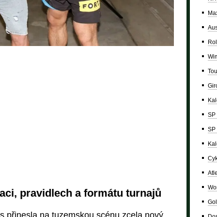
Max
Aus
Rol
Wi
Tou
Giro
Ka
SP 
SP 
Kal
Cyk
Atl
Wor
ci, pravidlech a formátu turnajů
Gol
rs přinesla na tuzemskou scénu zcela nový
Dos