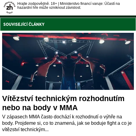
Hrajte zodpovědně. 18+ | Ministerstvo financí varuje: Účastí na
hazardní hře může vzniknout závislost.
SOUVISEJÍCÍ ČLÁNKY
Vítězství technickým rozhodnutím
nebo na body v MMA
V zápasech MMA často dochází k rozhodnutí o výhře na
body. Projdeme si, co to znamená, jak se boduje fight a co je
vítězství technickým...