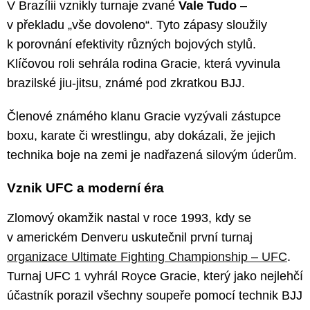
V Brazílii vznikly turnaje zvané
Vale Tudo
–
v překladu „vše dovoleno“. Tyto zápasy sloužily
k porovnání efektivity různých bojových stylů.
Klíčovou roli sehrála rodina Gracie, která vyvinula
brazilské jiu-jitsu, známé pod zkratkou BJJ.
Členové známého klanu Gracie vyzývali zástupce
boxu, karate či wrestlingu, aby dokázali, že jejich
technika boje na zemi je nadřazená silovým úderům.
Vznik UFC a moderní éra
Zlomový okamžik nastal v roce 1993, kdy se
v americkém Denveru uskutečnil první turnaj
organizace Ultimate Fighting Championship – UFC
.
Turnaj UFC 1 vyhrál Royce Gracie, který jako nejlehčí
účastník porazil všechny soupeře pomocí technik BJJ