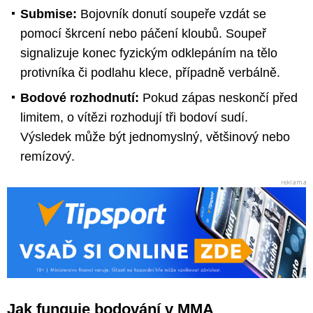
Submise:
Bojovník donutí soupeře vzdát se
pomocí škrcení nebo páčení kloubů. Soupeř
signalizuje konec fyzickým odklepáním na tělo
protivníka či podlahu klece, případně verbálně.
Bodové rozhodnutí:
Pokud zápas neskončí před
limitem, o vítězi rozhodují tři bodoví sudí.
Výsledek může být jednomyslný, většinový nebo
remízový.
Jak funguje bodování v MMA