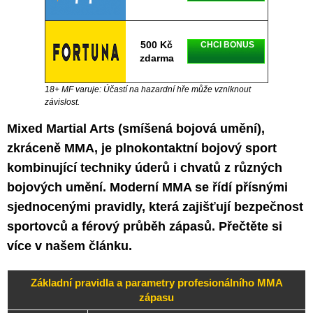
500 Kč
CHCI BONUS
zdarma
18+ MF varuje: Účastí na hazardní hře může vzniknout
závislost.
Mixed Martial Arts (smíšená bojová umění),
zkráceně MMA, je plnokontaktní bojový sport
kombinující techniky úderů i chvatů z různých
bojových umění. Moderní MMA se řídí přísnými
sjednocenými pravidly, která zajišťují bezpečnost
sportovců a férový průběh zápasů. Přečtěte si
více v našem článku.
Základní pravidla a parametry profesionálního MMA
zápasu