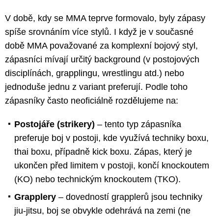
V době, kdy se MMA teprve formovalo, byly zápasy
spíše srovnáním více stylů. I když je v současné
době MMA považované za komplexní bojový styl,
zápasníci mívají určitý background (v postojových
disciplínách, grapplingu, wrestlingu atd.) nebo
jednoduše jednu z variant preferují. Podle toho
zápasníky často neoficiálně rozdělujeme na:
Postojáře (strikery)
– tento typ zápasníka
preferuje boj v postoji, kde využívá techniky boxu,
thai boxu, případně kick boxu. Zápas, který je
ukončen před limitem v postoji, končí knockoutem
(KO) nebo technickým knockoutem (TKO).
Grapplery
– dovedností grapplerů jsou techniky
jiu-jitsu, boj se obvykle odehrává na zemi (ne