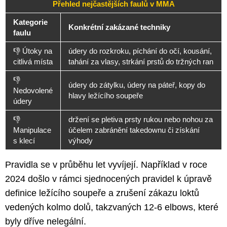
Přehled nejčastějších faulů v MMA
Kategorie
Konkrétní zakázané techniky
faulu
👎 Útoky na
údery do rozkroku, píchání do očí, kousání,
citlivá místa
tahání za vlasy, strkání prstů do tržných ran
👎
údery do zátylku, údery na páteř, kopy do
Nedovolené
hlavy ležícího soupeře
údery
👎
držení se pletiva prsty rukou nebo nohou za
Manipulace
účelem zabránění takedownu či získání
s klecí
výhody
Pravidla se v průběhu let vyvíjejí. Například v roce
2024 došlo v rámci sjednocených pravidel k úpravě
definice ležícího soupeře a zrušení zákazu loktů
vedených kolmo dolů, takzvaných 12-6 elbows, které
byly dříve nelegální.