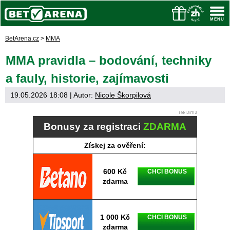
BetArena.cz
>
MMA
MMA pravidla – bodování, techniky
a fauly, historie, zajímavosti
19.05.2026 18:08
| Autor:
Nicole Škorpilová
Bonusy za registraci
ZDARMA
Získej za ověření:
600 Kč
CHCI BONUS
zdarma
1 000 Kč
CHCI BONUS
zdarma