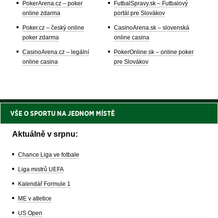
PokerArena.cz – poker
FutbalSpravy.sk – Futbalový
online zdarma
portál pre Slovákov
Poker.cz – český online
CasinoArena.sk – slovenská
poker zdarma
online casina
CasinoArena.cz – legální
PokerOnline.sk – online poker
online casina
pre Slovákov
VŠE O SPORTU NA JEDNOM MÍSTĚ
Aktuálně v srpnu:
Chance Liga ve fotbale
Liga mistrů UEFA
Kalendář Formule 1
ME v atletice
US Open