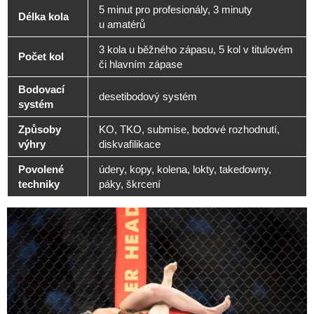
5 minut pro profesionály, 3 minuty
Délka kola
u amatérů
3 kola u běžného zápasu, 5 kol v titulovém
Počet kol
či hlavním zápase
Bodovací
desetibodový systém
systém
Způsoby
KO, TKO, submise, bodové rozhodnutí,
výhry
diskvafilikace
Povolené
údery, kopy, kolena, lokty, takedowny,
techniky
páky, škrcení