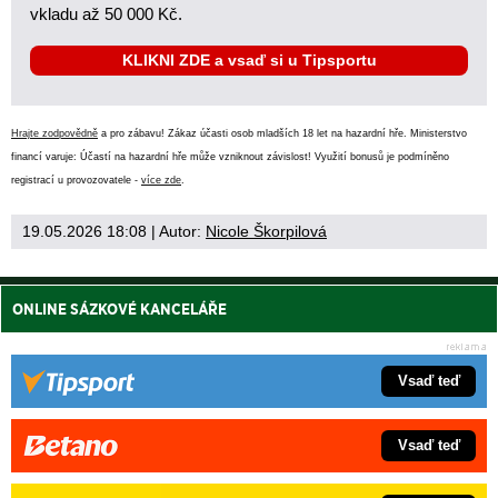
vkladu až 50 000 Kč.
KLIKNI ZDE a vsaď si u Tipsportu
Hrajte zodpovědně
a pro zábavu! Zákaz účasti osob mladších 18 let na hazardní hře. Ministerstvo
financí varuje: Účastí na hazardní hře může vzniknout závislost! Využití bonusů je podmíněno
registrací u provozovatele -
více zde
.
19.05.2026 18:08
| Autor:
Nicole Škorpilová
ONLINE SÁZKOVÉ KANCELÁŘE
Vsaď teď
Vsaď teď