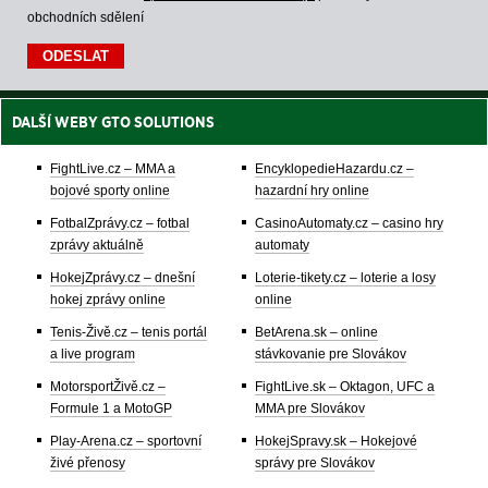
obchodních sdělení
DALŠÍ WEBY GTO SOLUTIONS
FightLive.cz – MMA a
EncyklopedieHazardu.cz –
bojové sporty online
hazardní hry online
FotbalZprávy.cz – fotbal
CasinoAutomaty.cz – casino hry
zprávy aktuálně
automaty
HokejZprávy.cz – dnešní
Loterie-tikety.cz – loterie a losy
hokej zprávy online
online
Tenis-Živě.cz – tenis portál
BetArena.sk – online
a live program
stávkovanie pre Slovákov
MotorsportŽivě.cz –
FightLive.sk – Oktagon, UFC a
Formule 1 a MotoGP
MMA pre Slovákov
Play-Arena.cz – sportovní
HokejSpravy.sk – Hokejové
živé přenosy
správy pre Slovákov