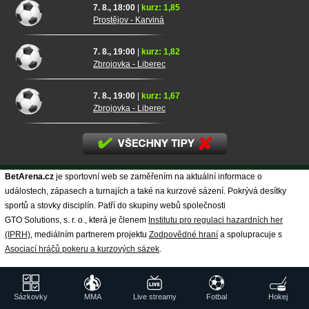
7. 8., 18:00
|
kurz: 1,85
Prostějov - Karviná
7. 8., 19:00
|
kurz: 1,82
Zbrojovka - Liberec
7. 8., 19:00
|
kurz: 1,67
Zbrojovka - Liberec
BetArena.cz
je sportovní web se zaměřením na aktuální informace o
událostech, zápasech a turnajích a také na kurzové sázení. Pokrývá desítky
sportů a stovky disciplín. Patří do skupiny webů společnosti
GTO Solutions, s. r. o., která je členem
Institutu pro regulaci hazardních her
(IPRH)
, mediálním partnerem projektu
Zodpovědné hraní
a spolupracuje s
Asociací hráčů pokeru a kurzových sázek
.
Hrajte zodpovědně
a pro zábavu! Zákaz účasti osob mladších 18 let na
hazardní hře. Ministerstvo financí varuje: Účastí na hazardní hře může vzniknout
Sázkovky
MMA
Live streamy
Fotbal
Hokej
závislost!