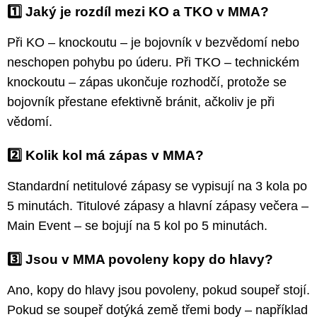
1️⃣ Jaký je rozdíl mezi KO a TKO v MMA?
Při KO – knockoutu – je bojovník v bezvědomí nebo
neschopen pohybu po úderu. Při TKO – technickém
knockoutu – zápas ukončuje rozhodčí, protože se
bojovník přestane efektivně bránit, ačkoliv je při
vědomí.
2️⃣ Kolik kol má zápas v MMA?
Standardní netitulové zápasy se vypisují na 3 kola po
5 minutách. Titulové zápasy a hlavní zápasy večera –
Main Event – se bojují na 5 kol po 5 minutách.
3️⃣ Jsou v MMA povoleny kopy do hlavy?
Ano, kopy do hlavy jsou povoleny, pokud soupeř stojí.
Pokud se soupeř dotýká země třemi body – například