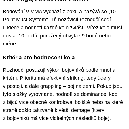
Bodování v MMA vychází z boxu a nazývá se „10-
Point Must System“. Tři nezávislí rozhodčí sedí
u klece a hodnotí každé kolo zvlášť. Vítěz kola musí
dostat 10 bodů, poražený obvykle 9 bodů nebo
méně.
Kritéria pro hodnocení kola
Rozhodčí posuzují výkon bojovníků podle mnoha
kritérií. Prioritu má efektivní striking, tedy údery
v postoji, a dále grappling – boj na zemi. Pokud jsou
tyto složky vyrovnané, hodnotí se dominance, kdo
z bijců více obecně kontroloval bojiště nebo na které
straně došlo takzvaně k větší demage (který
z bojovníků má více viditelných následků boje).