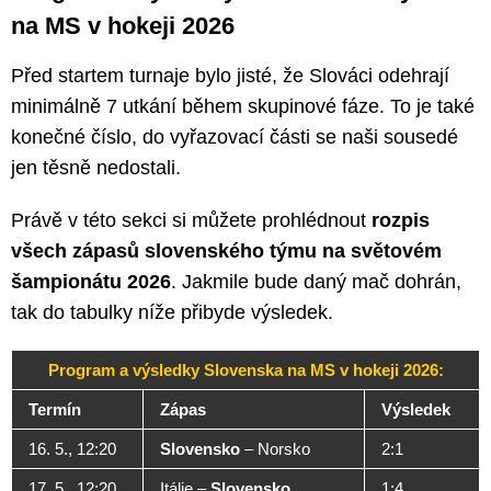
na MS v hokeji 2026
Před startem turnaje bylo jisté, že Slováci odehrají
minimálně 7 utkání během skupinové fáze. To je také
konečné číslo, do vyřazovací části se naši sousedé
jen těsně nedostali.
Právě v této sekci si můžete prohlédnout
rozpis
všech zápasů slovenského týmu na světovém
šampionátu 2026
. Jakmile bude daný mač dohrán,
tak do tabulky níže přibyde výsledek.
Program a výsledky Slovenska na MS v hokeji 2026:
Termín
Zápas
Výsledek
16. 5., 12:20
Slovensko
– Norsko
2:1
17. 5., 12:20
Itálie –
Slovensko
1:4