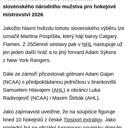
slovenského národního mužstva pro hokejové
mistrovství 2026
.
Jakožto hlavní hvězdu tohoto slovenského výběru lze
označit Martina Pospíšila, který hájí barvy Calgary
Flames. Z 25členné sestavy pak v
NHL
nastupuje už
jen jeden další hráč a to jiný forvard Adam Sýkora
z New York Rangers.
Dále ze zámoří přicestovali gólmani Adam Gajan
(NCAA) s předpokládanou jedničkou v brankovišti
Samuelem Hlavajem (
AHL
) a obránci Luka
Radivojevič (NCAA) i Maxim Štrbák (AHL).
Jako zajímavost uveďme, že na soupisce figuruje
hned 10 hokejistů z české
Tipsport extraligy
. Jako
poslední byl na oficiální turnajovou soupisku dopsán