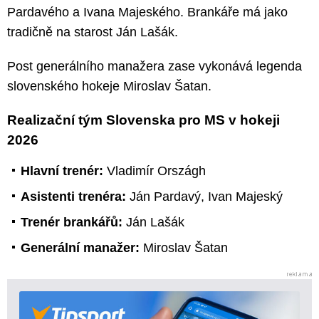
Pardavého a Ivana Majeského. Brankáře má jako
tradičně na starost Ján Lašák.
Post generálního manažera zase vykonává legenda
slovenského hokeje Miroslav Šatan.
Realizační tým Slovenska pro MS v hokeji
2026
Hlavní trenér:
Vladimír Országh
Asistenti trenéra:
Ján Pardavý, Ivan Majeský
Trenér brankářů:
Ján Lašák
Generální manažer:
Miroslav Šatan