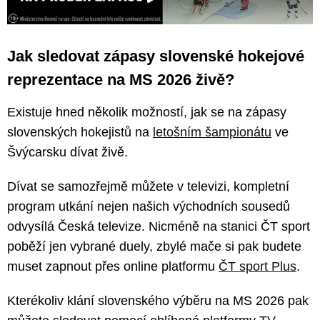
Jak sledovat zápasy slovenské hokejové
reprezentace na MS 2026 živě?
Existuje hned několik možností, jak se na zápasy
slovenských hokejistů na
letošním šampionátu
ve
Švýcarsku dívat živě.
Dívat se samozřejmě můžete v televizi, kompletní
program utkání nejen našich východních sousedů
odvysílá Česká televize. Nicméně na stanici ČT sport
poběží jen vybrané duely, zbylé mače si pak budete
muset zapnout přes online platformu
ČT sport Plus
.
Kterékoliv klání slovenského výběru na MS 2026 pak