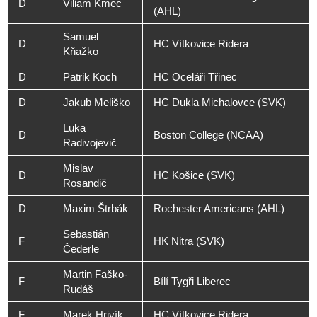
D
Viliam Kmec
(AHL)
Samuel
D
HC Vítkovice Ridera
Kňažko
D
Patrik Koch
HC Oceláři Třinec
D
Jakub Meliško
HC Dukla Michalovce (SVK)
Luka
D
Boston College (NCAA)
Radivojevič
Mislav
D
HC Košice (SVK)
Rosandič
D
Maxim Štrbák
Rochester Americans (AHL)
Sebastián
F
HK Nitra (SVK)
Čederle
Martin Faško-
F
Bílí Tygři Liberec
Rudáš
F
Marek Hrivík
HC Vítkovice Ridera