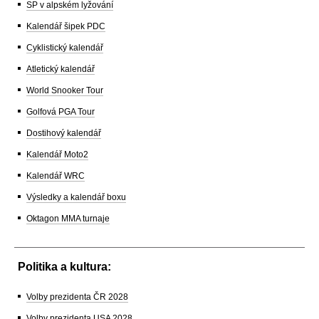
SP v alpském lyžování
Kalendář šipek PDC
Cyklistický kalendář
Atletický kalendář
World Snooker Tour
Golfová PGA Tour
Dostihový kalendář
Kalendář Moto2
Kalendář WRC
Výsledky a kalendář boxu
Oktagon MMA turnaje
Politika a kultura:
Volby prezidenta ČR 2028
Volby prezidenta USA 2028