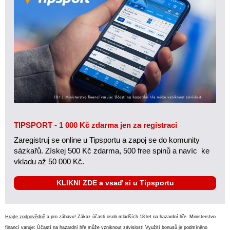
TIPSPORT - 1 000 Kč zdarma jen za registraci
Zaregistruj se online u Tipsportu a zapoj se do komunity
sázkařů. Získej 500 Kč zdarma, 500 free spinů a navíc ke
vkladu až 50 000 Kč.
KLIKNI ZDE a vsaď si u Tipsportu
Hrajte zodpovědně
a pro zábavu! Zákaz účasti osob mladších 18 let na hazardní hře. Ministerstvo
financí varuje: Účastí na hazardní hře může vzniknout závislost! Využití bonusů je podmíněno