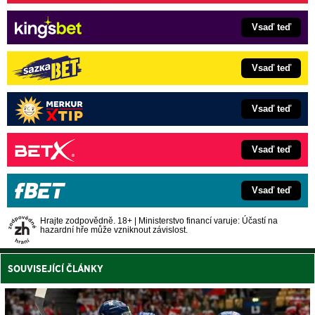
Vsaď teď
Vsaď teď
Vsaď teď
Vsaď teď
Vsaď teď
Hrajte zodpovědně. 18+ | Ministerstvo financí varuje: Účastí na
hazardní hře může vzniknout závislost.
SOUVISEJÍCÍ ČLÁNKY