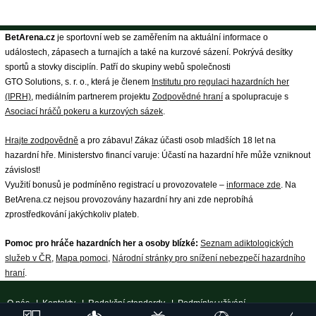
BetArena.cz
je sportovní web se zaměřením na aktuální informace o
událostech, zápasech a turnajích a také na kurzové sázení. Pokrývá desítky
sportů a stovky disciplín. Patří do skupiny webů společnosti
GTO Solutions, s. r. o., která je členem
Institutu pro regulaci hazardních her
(IPRH)
, mediálním partnerem projektu
Zodpovědné hraní
a spolupracuje s
Asociací hráčů pokeru a kurzových sázek
.
Hrajte zodpovědně
a pro zábavu! Zákaz účasti osob mladších 18 let na
hazardní hře. Ministerstvo financí varuje: Účastí na hazardní hře může vzniknout
závislost!
Využití bonusů je podmíněno registrací u provozovatele –
informace zde
. Na
BetArena.cz nejsou provozovány hazardní hry ani zde neprobíhá
zprostředkování jakýchkoliv plateb.
Pomoc pro hráče hazardních her a osoby blízké:
Seznam adiktologických
služeb v ČR
,
Mapa pomoci
,
Národní stránky pro snížení nebezpečí hazardního
hraní
.
O nás
|
Kontakty
|
Redakční standardy
|
Podmínky užívání