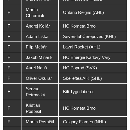
Martin
F
Ontario Reigns (AHL)
Chromiak
F
Andrej Kollár
HC Kometa Brno
F
Adam Liška
Severstaľ Čerepovec (KHL)
F
Filip Mešár
Laval Rocket (AHL)
F
Jakub Minárik
HC Energie Karlovy Vary
F
Aurel Nauš
HC Poprad (SVK)
F
Oliver Okuliar
Skellefteå AIK (SHL)
Servác
F
Bílí Tygři Liberec
Petrovský
Kristián
F
HC Kometa Brno
Pospíšil
F
Martin Pospíšil
Calgary Flames (NHL)