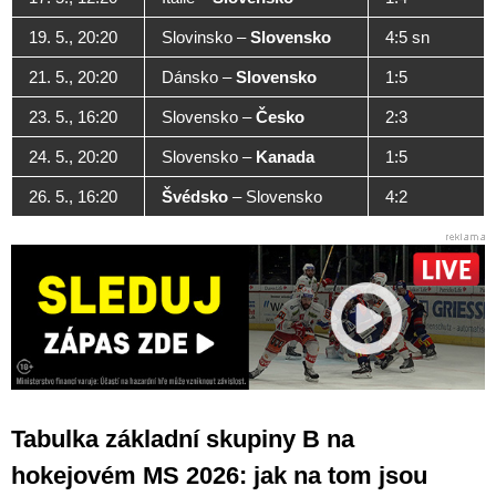
19. 5., 20:20
Slovinsko –
Slovensko
4:5 sn
21. 5., 20:20
Dánsko –
Slovensko
1:5
23. 5., 16:20
Slovensko –
Česko
2:3
24. 5., 20:20
Slovensko –
Kanada
1:5
26. 5., 16:20
Švédsko
– Slovensko
4:2
Tabulka základní skupiny B na
hokejovém MS 2026: jak na tom jsou