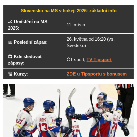
Slovensko na MS v hokeji 2026: základní info
🏒
Umístění na MS
11. místo
2025
:
26. května od 16:20 (vs.
📅
Poslední zápas
:
Švédsko)
📺
Kde sledovat
ČT sport,
TV Tipsport
zápasy
:
🔢
Kurzy
:
ZDE u Tipsportu s bonusem