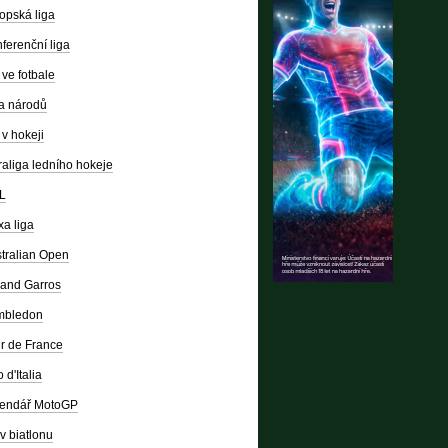
opská liga
ferenční liga
ve fotbale
a národů
v hokeji
raliga ledního hokeje
L
a liga
tralian Open
and Garros
mbledon
r de France
 d'Italia
lendář MotoGP
v biatlonu