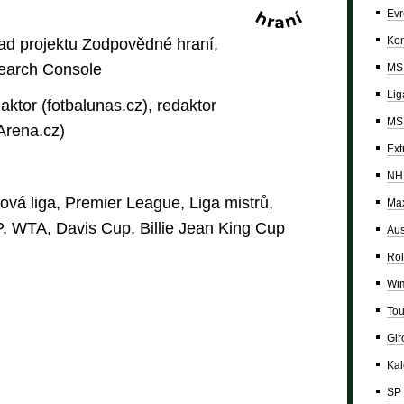
Evr
Kon
ad projektu Zodpovědné hraní,
Search Console
MS 
Lig
aktor (fotbalunas.cz), redaktor
MS 
tArena.cz)
Ext
NH
ová liga, Premier League, Liga mistrů,
Max
, WTA, Davis Cup, Billie Jean King Cup
Aus
Rol
Wi
Tou
Giro
Ka
SP 