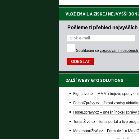
VLOŽ EMAIL A ZÍSKEJ NEJVYŠŠÍ BON
Pošleme ti přehled nejvyšších 
Souhlasím se
zpracováním osobních
DALŠÍ WEBY GTO SOLUTIONS
FightLive.cz – MMA a bojové sporty onl
FotbalZprávy.cz – fotbal zprávy aktuáln
HokejZprávy.cz – dnešní hokej zprávy 
Tenis-Živě.cz – tenis portál a live prog
MotorsportŽivě.cz – Formule 1 a Moto