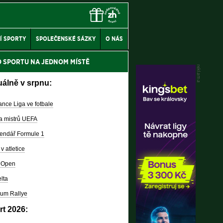
Í SPORTY
SPOLEČENSKÉ SÁZKY
O NÁS
O SPORTU NA JEDNOM MÍSTĚ
uálně v srpnu:
nce Liga ve fotbale
a mistrů UEFA
endář Formule 1
v atletice
 Open
lta
um Rallye
rt 2026: