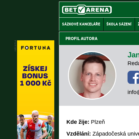
SÁZKOVÉ KANCELÁŘE
ŠKOLA SÁZENÍ
PROFIL AUTORA
Ja
Reda
info
Kde žije:
Plzeň
Vzdělání:
Západočeská univer