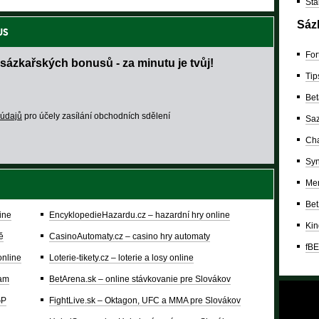
Sta
Sáz
US
For
sázkařských bonusů - za minutu je tvůj!
Tip
Bet
 údajů
pro účely zasílání obchodních sdělení
Saz
Cha
Syn
Mer
Bet
ine
EncyklopedieHazardu.cz – hazardní hry online
Kin
ě
CasinoAutomaty.cz – casino hry automaty
fBE
online
Loterie-tikety.cz – loterie a losy online
ram
BetArena.sk – online stávkovanie pre Slovákov
GP
FightLive.sk – Oktagon, UFC a MMA pre Slovákov