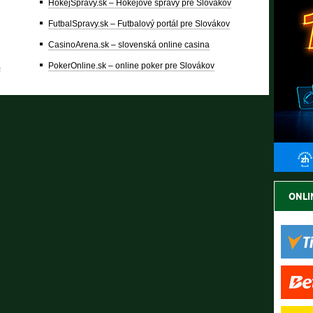
HokejSpravy.sk – Hokejové správy pre Slovákov
FutbalSpravy.sk – Futbalový portál pre Slovákov
CasinoArena.sk – slovenská online casina
a
PokerOnline.sk – online poker pre Slovákov
ONLI