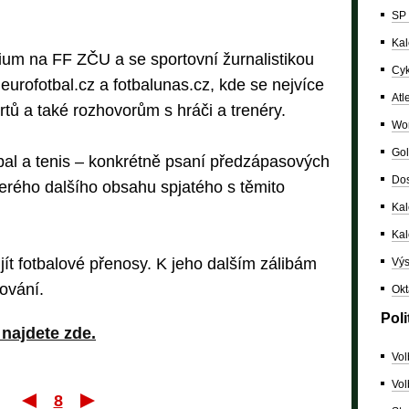
SP 
Kal
ium na FF ZČU a se sportovní žurnalistikou
Cyk
eurofotbal.cz a fotbalunas.cz, kde se nejvíce
Atl
tů a také rozhovorům s hráči a trenéry.
Wor
Gol
tbal a tenis – konkrétně psaní předzápasových
Dos
kerého dalšího obsahu spjatého s těmito
Kal
Ka
ít fotbalové přenosy. K jeho dalším zálibám
Výs
tování.
Okt
Poli
 najdete zde.
Vol
Vol
8
První
Poslední