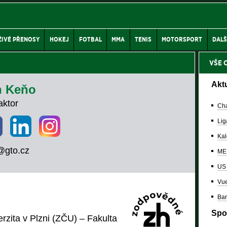
ŽIVÉ PŘENOSY
HOKEJ
FOTBAL
MMA
TENIS
MOTORSPORT
DALŠ
VŠE 
Akt
n Keňo
ktor
Cha
Lig
Kal
@gto.cz
ME 
US
Vue
Bar
Spo
zita v Plzni (ZČU) – Fakulta