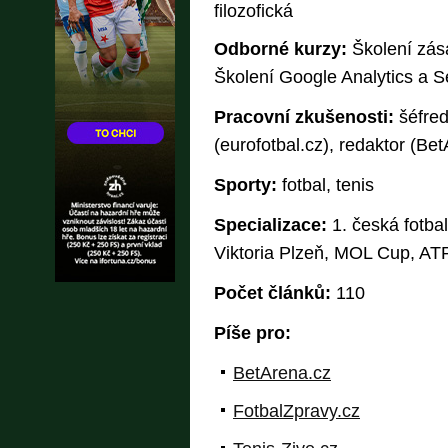
filozofická
Odborné kurzy:
Školení zás
Školení Google Analytics a 
Pracovní zkušenosti:
šéfred
(eurofotbal.cz), redaktor (Be
Sporty:
fotbal, tenis
Specializace:
1. česká fotbal
Viktoria Plzeň, MOL Cup, ATP
Počet článků:
110
Píše pro:
BetArena.cz
FotbalZpravy.cz