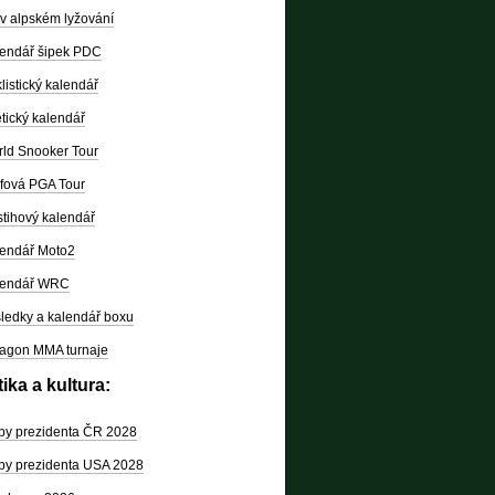
v alpském lyžování
endář šipek PDC
listický kalendář
etický kalendář
ld Snooker Tour
fová PGA Tour
tihový kalendář
endář Moto2
lendář WRC
ledky a kalendář boxu
agon MMA turnaje
tika a kultura:
by prezidenta ČR 2028
by prezidenta USA 2028