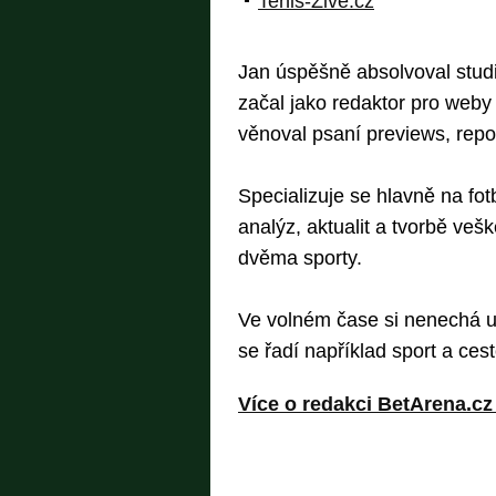
Tenis-Zive.cz
Jan úspěšně absolvoval stud
začal jako redaktor pro weby 
věnoval psaní previews, repor
Specializuje se hlavně na fo
analýz, aktualit a tvorbě veš
dvěma sporty.
Ve volném čase si nenechá uj
se řadí například sport a ces
Více o redakci BetArena.cz