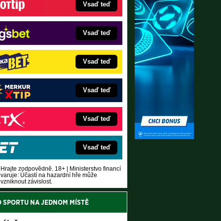
Vsaď teď
Vsaď teď
Vsaď teď
Vsaď teď
Vsaď teď
Vsaď teď
Hrajte zodpovědně. 18+ | Ministerstvo financí
varuje: Účastí na hazardní hře může
vzniknout závislost.
O SPORTU NA JEDNOM MÍSTĚ