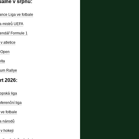
uálně v srpnu:
nce Liga ve fotbale
a mistrů UEFA
endář Formule 1
v atletice
 Open
lta
um Rallye
rt 2026:
opská liga
ferenční liga
ve fotbale
a národů
v hokeji