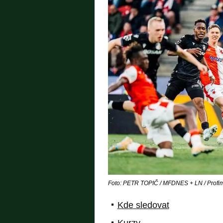
Foto: PETR TOPIČ / MFDNES + LN / Profi
Kde sledovat