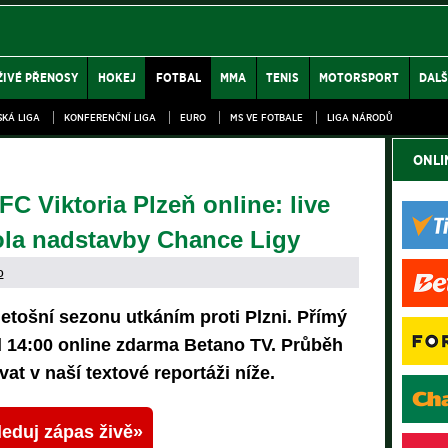
ŽIVÉ PŘENOSY
HOKEJ
FOTBAL
MMA
TENIS
MOTORSPORT
DALŠ
SKÁ LIGA
KONFERENČNÍ LIGA
EURO
MS VE FOTBALE
LIGA NÁRODŮ
ONLI
FC Viktoria Plzeň online: live
kola nadstavby Chance Ligy
o
letošní sezonu utkáním proti Plzni. Přímý
d 14:00 online zdarma Betano TV. Průběh
at v naší textové reportáži níže.
leduj zápas živě