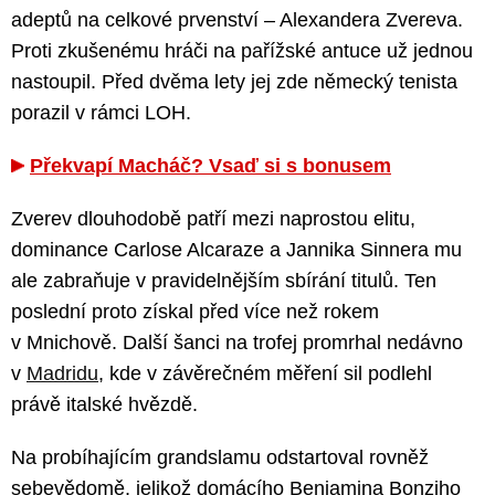
adeptů na celkové prvenství – Alexandera Zvereva.
Proti zkušenému hráči na pařížské antuce už jednou
nastoupil. Před dvěma lety jej zde německý tenista
porazil v rámci LOH.
Překvapí Macháč? Vsaď si s bonusem
Zverev dlouhodobě patří mezi naprostou elitu,
dominance Carlose Alcaraze a Jannika Sinnera mu
ale zabraňuje v pravidelnějším sbírání titulů. Ten
poslední proto získal před více než rokem
v Mnichově. Další šanci na trofej promrhal nedávno
v
Madridu
, kde v závěrečném měření sil podlehl
právě italské hvězdě.
Na probíhajícím grandslamu odstartoval rovněž
sebevědomě, jelikož domácího Benjamina Bonziho