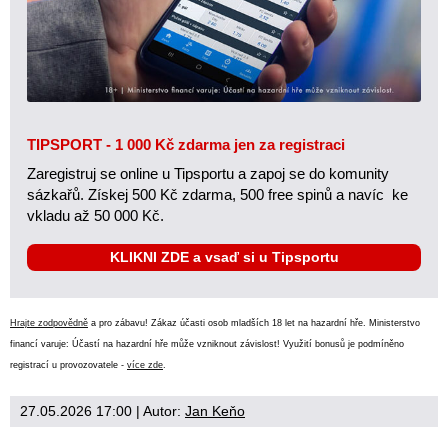
TIPSPORT - 1 000 Kč zdarma jen za registraci
Zaregistruj se online u Tipsportu a zapoj se do komunity
sázkařů. Získej 500 Kč zdarma, 500 free spinů a navíc ke
vkladu až 50 000 Kč.
KLIKNI ZDE a vsaď si u Tipsportu
Hrajte zodpovědně
a pro zábavu! Zákaz účasti osob mladších 18 let na hazardní hře. Ministerstvo
financí varuje: Účastí na hazardní hře může vzniknout závislost! Využití bonusů je podmíněno
registrací u provozovatele -
více zde
.
27.05.2026 17:00
| Autor:
Jan Keňo