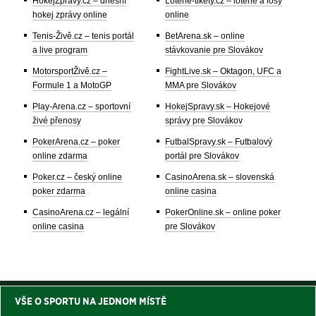
HokejZprávy.cz – dnešní
Loterie-tikety.cz – loterie a losy
hokej zprávy online
online
Tenis-Živě.cz – tenis portál
BetArena.sk – online
a live program
stávkovanie pre Slovákov
MotorsportŽivě.cz –
FightLive.sk – Oktagon, UFC a
Formule 1 a MotoGP
MMA pre Slovákov
Play-Arena.cz – sportovní
HokejSpravy.sk – Hokejové
živé přenosy
správy pre Slovákov
PokerArena.cz – poker
FutbalSpravy.sk – Futbalový
online zdarma
portál pre Slovákov
Poker.cz – český online
CasinoArena.sk – slovenská
poker zdarma
online casina
CasinoArena.cz – legální
PokerOnline.sk – online poker
online casina
pre Slovákov
VŠE O SPORTU NA JEDNOM MÍSTĚ