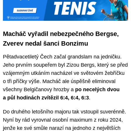
Macháč vyřadil nebezpečného Bergse,
Zverev nedal šanci Bonzimu
Pětadvacetiletý Čech začal grandslam na jedničku.
Jeho prvním soupeřem byl Zizou Bergs, který se před
vzájemným utkáním nacházel ve světovém žebříčku
o tři příčky výše. Macháč ale úspěšně eliminoval
všechny Belgičanovy hrozby a
po necelých dvou
a půl hodinách zvítězil 6:4, 6:4, 6:3
.
Do druhého letošního majoru tak vstoupil suverénně.
Nyní by rád vyrovnal osobní maximum z roku 2024,
jenže ke své smůle narazí na jednoho z největších