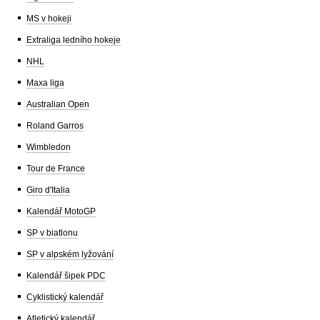
MS v hokeji
Extraliga ledního hokeje
NHL
Maxa liga
Australian Open
Roland Garros
Wimbledon
Tour de France
Giro d'Italia
Kalendář MotoGP
SP v biatlonu
SP v alpském lyžování
Kalendář šipek PDC
Cyklistický kalendář
Atletický kalendář