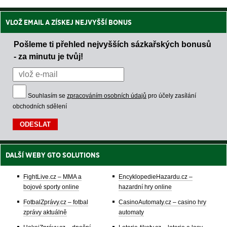
VLOŽ EMAIL A ZÍSKEJ NEJVYŠŠÍ BONUS
Pošleme ti přehled nejvyšších sázkařských bonusů
- za minutu je tvůj!
Souhlasím se
zpracováním osobních údajů
pro účely zasílání
obchodních sdělení
DALŠÍ WEBY GTO SOLUTIONS
FightLive.cz – MMA a
EncyklopedieHazardu.cz –
bojové sporty online
hazardní hry online
FotbalZprávy.cz – fotbal
CasinoAutomaty.cz – casino hry
zprávy aktuálně
automaty