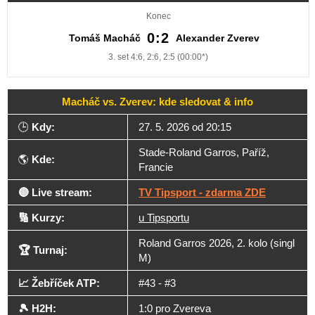
Konec
0:2
Tomáš Macháč
Alexander Zverev
3. set 4:6, 2:6, 2:5 (00:00*)
Macháč vs. Zverev: kde sledovat & info
🕒
Kdy:
27. 5. 2026 od 20:15
Stade-Roland Garros, Paříž,
🌎
Kde:
Francie
🔴 Live stream:
TV Tipsport - zdarma ZDE
🔢 Kurzy:
u Tipsportu
Roland Garros 2026, 2. kolo (singl
🏆 Turnaj:
M)
📈 Žebříček ATP:
#43 - #3
🎾 H2H:
1:0 pro Zvereva