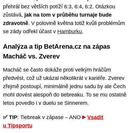
přehrál bez větších potíží 6:3, 6:4, 6:2. Otázkou
zůstává,
jak na tom v průběhu turnaje bude
zdravotně
. V polovině května totiž kvůli problémům
se zády odřekl účast v
Hamburku
.
Analýza a tip BetArena.cz na zápas
Macháč vs. Zverev
Macháč se často dokáže proti velkým hráčům
předvést, což už ukázal několikrát v kariéře. Zverev
zřejmě postoupí, minimálně jednu sadu by ale Čech
mohl dovést alespoň do tiebreaku. To se mu ostatně
letos povedlo i v duelu se Sinnerem.
✅ TIP
: Tiebreak v zápase – ANO
Vsadit
u Tipsportu