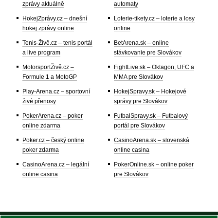
zprávy aktuálně
automaty
HokejZprávy.cz – dnešní
Loterie-tikety.cz – loterie a losy
hokej zprávy online
online
Tenis-Živě.cz – tenis portál
BetArena.sk – online
a live program
stávkovanie pre Slovákov
MotorsportŽivě.cz –
FightLive.sk – Oktagon, UFC a
Formule 1 a MotoGP
MMA pre Slovákov
Play-Arena.cz – sportovní
HokejSpravy.sk – Hokejové
živé přenosy
správy pre Slovákov
PokerArena.cz – poker
FutbalSpravy.sk – Futbalový
online zdarma
portál pre Slovákov
Poker.cz – český online
CasinoArena.sk – slovenská
poker zdarma
online casina
CasinoArena.cz – legální
PokerOnline.sk – online poker
online casina
pre Slovákov