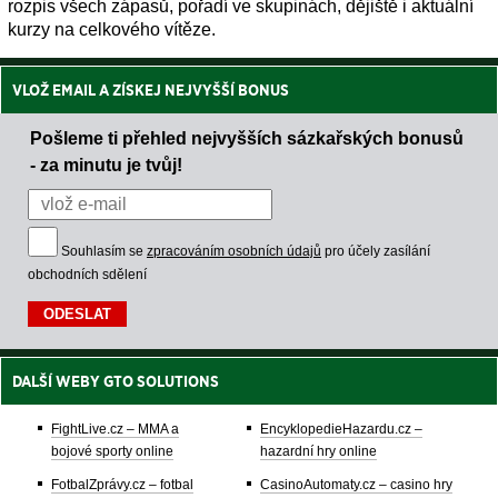
rozpis všech zápasů, pořadí ve skupinách, dějiště i aktuální
kurzy na celkového vítěze.
VLOŽ EMAIL A ZÍSKEJ NEJVYŠŠÍ BONUS
Pošleme ti přehled nejvyšších sázkařských bonusů
- za minutu je tvůj!
Souhlasím se
zpracováním osobních údajů
pro účely zasílání
obchodních sdělení
DALŠÍ WEBY GTO SOLUTIONS
FightLive.cz – MMA a
EncyklopedieHazardu.cz –
bojové sporty online
hazardní hry online
FotbalZprávy.cz – fotbal
CasinoAutomaty.cz – casino hry