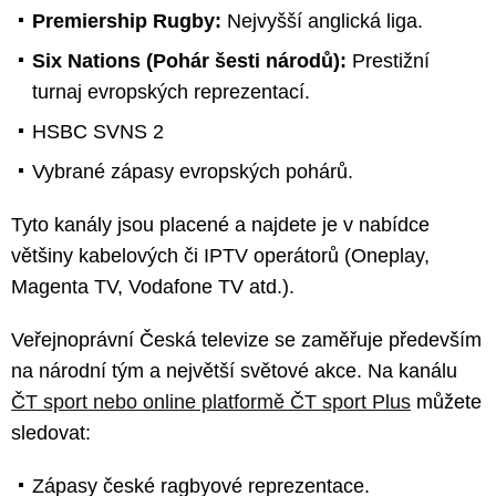
Premiership Rugby:
Nejvyšší anglická liga.
Six Nations (Pohár šesti národů):
Prestižní
turnaj evropských reprezentací.
HSBC SVNS 2
Vybrané zápasy evropských pohárů.
Tyto kanály jsou placené a najdete je v nabídce
většiny kabelových či IPTV operátorů (Oneplay,
Magenta TV, Vodafone TV atd.).
Veřejnoprávní Česká televize se zaměřuje především
na národní tým a největší světové akce. Na kanálu
ČT sport nebo online platformě ČT sport Plus
můžete
sledovat:
Zápasy české ragbyové reprezentace.