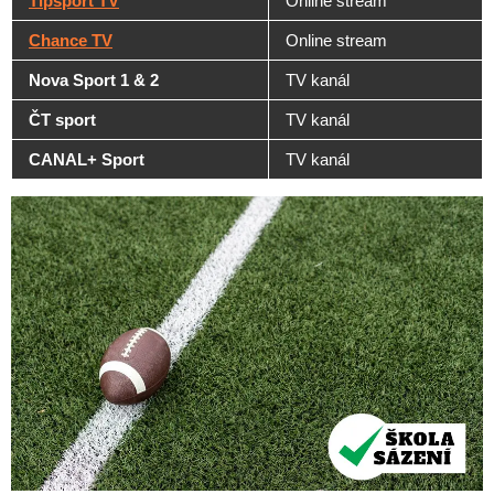
Tipsport TV
Online stream
Chance TV
Online stream
Nova Sport 1 & 2
TV kanál
ČT sport
TV kanál
CANAL+ Sport
TV kanál