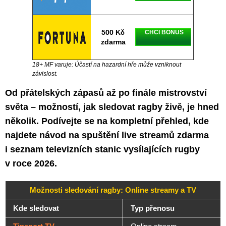
500 Kč
CHCI BONUS
zdarma
18+ MF varuje: Účastí na hazardní hře může vzniknout
závislost.
Od přátelských zápasů až po finále mistrovství
světa – možností, jak sledovat ragby živě, je hned
několik. Podívejte se na kompletní přehled, kde
najdete návod na spuštění live streamů zdarma
i seznam televizních stanic vysílajících rugby
v roce 2026.
Možnosti sledování ragby: Online streamy a TV
Kde sledovat
Typ přenosu