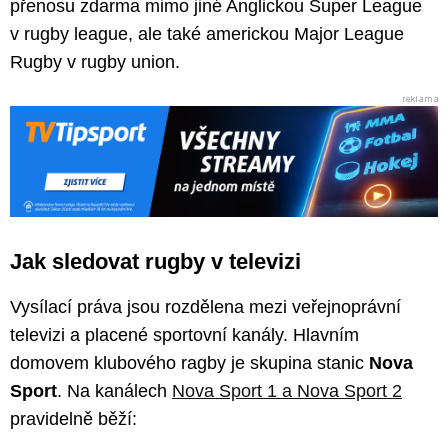
přenosu zdarma mimo jiné Anglickou Super League
v rugby league, ale také americkou Major League
Rugby v rugby union.
Jak sledovat rugby v televizi
Vysílací práva jsou rozdělena mezi veřejnoprávní
televizi a placené sportovní kanály. Hlavním
domovem klubového ragby je skupina stanic
Nova
Sport
. Na kanálech
Nova Sport 1 a Nova Sport 2
pravidelně běží: