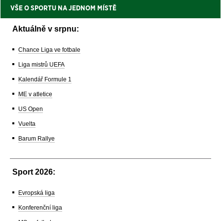
VŠE O SPORTU NA JEDNOM MÍSTĚ
Aktuálně v srpnu:
Chance Liga ve fotbale
Liga mistrů UEFA
Kalendář Formule 1
ME v atletice
US Open
Vuelta
Barum Rallye
Sport 2026:
Evropská liga
Konferenční liga