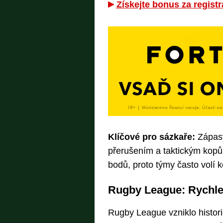
Získejte bonus za registr
Klíčové pro sázkaře:
Zápasy
přerušením a taktickým kopů
bodů, proto týmy často volí 
Rugby League: Rychlej
Rugby League vzniklo histor