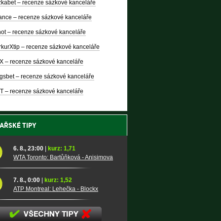
kabet – recenze sázkové kanceláře
nce – recenze sázkové kanceláře
ot – recenze sázkové kanceláře
kurXtip – recenze sázkové kanceláře
X – recenze sázkové kanceláře
gsbet – recenze sázkové kanceláře
T – recenze sázkové kanceláře
AŘSKÉ TIPY
6. 8., 23:00
|
kurz: 1,71
WTA Toronto: Bartůňková - Anisimova
7. 8., 0:00
|
kurz: 1,52
ATP Montreal: Lehečka - Blockx