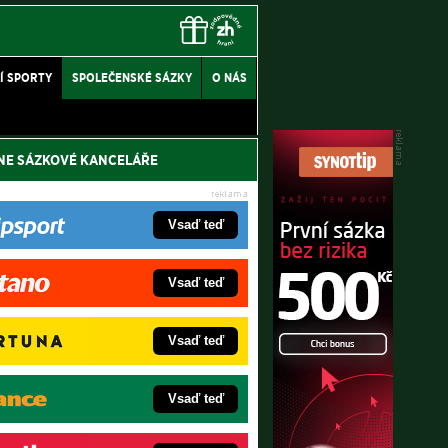
Í SPORTY
SPOLEČENSKÉ SÁZKY
O NÁS
NE SÁZKOVÉ KANCELÁŘE
Vsaď teď
Vsaď teď
Vsaď teď
Vsaď teď