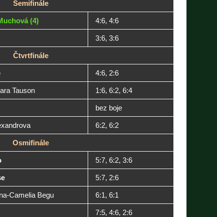
Semifinále
Muchová (4)
4:6, 4:6
3:6, 3:6
Čtvrtfinále
e
4:6, 2:6
ara Tauson
1:6, 6:2, 6:4
bez boje
exandrova
6:2, 6:2
Osmifinále
o
5:7, 6:2, 3:6
se
5:7, 2:6
ina-Camelia Begu
6:1, 6:1
7:5, 4:6, 2:6