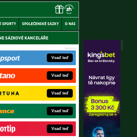
Í SPORTY
SPOLEČENSKÉ SÁZKY
O NÁS
NE SÁZKOVÉ KANCELÁŘE
Vsaď teď
Vsaď teď
Vsaď teď
Vsaď teď
Vsaď teď