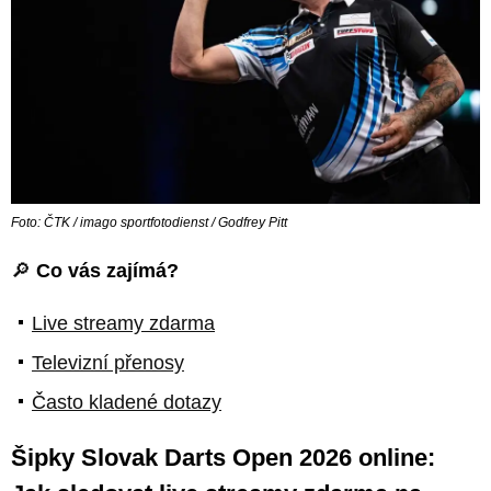
Foto: ČTK / imago sportfotodienst / Godfrey Pitt
🔎
Co vás zajímá?
Live streamy zdarma
Televizní přenosy
Často kladené dotazy
Šipky Slovak Darts Open 2026 online: