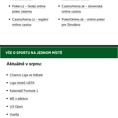
Poker.cz – český online
CasinoArena.sk – slovenská
poker zdarma
online casina
CasinoArena.cz – legální
PokerOnline.sk – online poker
online casina
pre Slovákov
VŠE O SPORTU NA JEDNOM MÍSTĚ
Aktuálně v srpnu:
Chance Liga ve fotbale
Liga mistrů UEFA
Kalendář Formule 1
ME v atletice
US Open
Vuelta