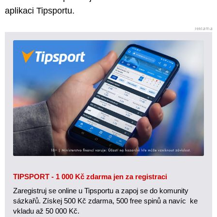
aplikaci Tipsportu.
TIPSPORT - 1 000 Kč zdarma jen za registraci
Zaregistruj se online u Tipsportu a zapoj se do komunity
sázkařů. Získej 500 Kč zdarma, 500 free spinů a navíc ke
vkladu až 50 000 Kč.