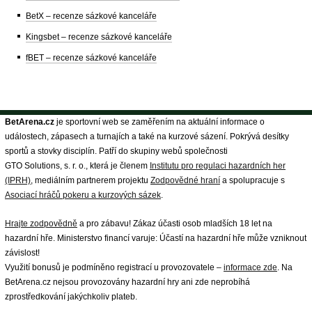
BetX – recenze sázkové kanceláře
Kingsbet – recenze sázkové kanceláře
fBET – recenze sázkové kanceláře
BetArena.cz
je sportovní web se zaměřením na aktuální informace o
událostech, zápasech a turnajích a také na kurzové sázení. Pokrývá desítky
sportů a stovky disciplín. Patří do skupiny webů společnosti
GTO Solutions, s. r. o., která je členem
Institutu pro regulaci hazardních her
(IPRH)
, mediálním partnerem projektu
Zodpovědné hraní
a spolupracuje s
Asociací hráčů pokeru a kurzových sázek
.
Hrajte zodpovědně
a pro zábavu! Zákaz účasti osob mladších 18 let na
hazardní hře. Ministerstvo financí varuje: Účastí na hazardní hře může vzniknout
závislost!
Využití bonusů je podmíněno registrací u provozovatele –
informace zde
. Na
BetArena.cz nejsou provozovány hazardní hry ani zde neprobíhá
zprostředkování jakýchkoliv plateb.