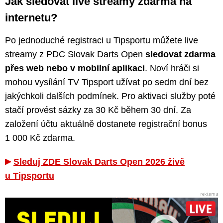
Jak sledovat live streamy zdarma na
internetu?
Po jednoduché registraci u Tipsportu můžete live
streamy z PDC Slovak Darts Open
sledovat zdarma
přes web nebo v mobilní aplikaci
. Noví hráči si
mohou vysílání TV Tipsport užívat po sedm dní bez
jakýchkoli dalších podmínek. Pro aktivaci služby poté
stačí provést sázky za 30 Kč během 30 dní. Za
založení účtu aktuálně dostanete registrační bonus
1 000 Kč zdarma.
Sleduj ZDE Slovak Darts Open 2026 živě
u Tipsportu