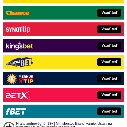
Vsaď teď
Vsaď teď
Vsaď teď
Vsaď teď
Vsaď teď
Vsaď teď
Vsaď teď
Hrajte zodpovědně. 18+ | Ministerstvo financí varuje: Účastí na