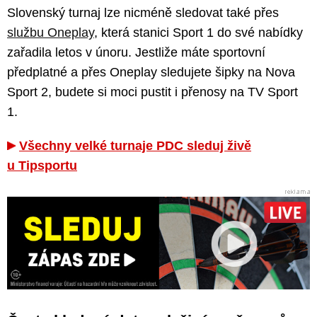
Slovenský turnaj lze nicméně sledovat také přes
službu Oneplay
, která stanici Sport 1 do své nabídky
zařadila letos v únoru. Jestliže máte sportovní
předplatné a přes Oneplay sledujete šipky na Nova
Sport 2, budete si moci pustit i přenosy na TV Sport
1.
Všechny velké turnaje PDC sleduj živě
u Tipsportu