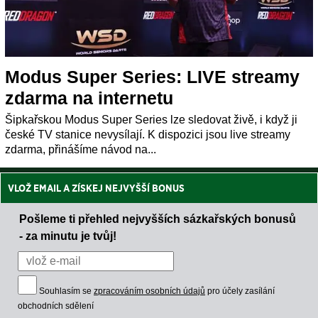
Modus Super Series: LIVE streamy
zdarma na internetu
Šipkařskou Modus Super Series lze sledovat živě, i když ji
české TV stanice nevysílají. K dispozici jsou live streamy
zdarma, přinášíme návod na...
VLOŽ EMAIL A ZÍSKEJ NEJVYŠŠÍ BONUS
Pošleme ti přehled nejvyšších sázkařských bonusů
- za minutu je tvůj!
Souhlasím se
zpracováním osobních údajů
pro účely zasílání
obchodních sdělení