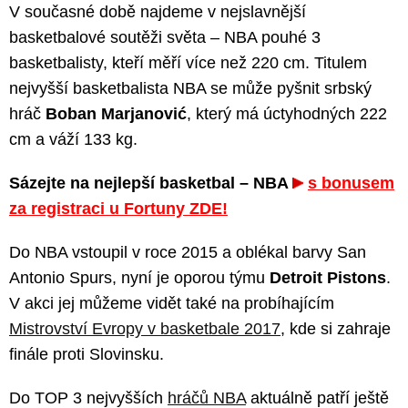
V současné době najdeme v nejslavnější
basketbalové soutěži světa – NBA pouhé 3
basketbalisty, kteří měří více než 220 cm. Titulem
nejvyšší basketbalista NBA se může pyšnit srbský
hráč
Boban Marjanović
, který má úctyhodných 222
cm a váží 133 kg.
Sázejte na nejlepší basketbal – NBA
s bonusem
za registraci u Fortuny ZDE!
Do NBA vstoupil v roce 2015 a oblékal barvy San
Antonio Spurs, nyní je oporou týmu
Detroit Pistons
.
V akci jej můžeme vidět také na probíhajícím
Mistrovství Evropy v basketbale 2017
, kde si zahraje
finále proti Slovinsku.
Do TOP 3 nejvyšších
hráčů NBA
aktuálně patří ještě