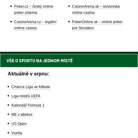
Poker.cz – český online
CasinoArena.sk – slovenská
poker zdarma
online casina
CasinoArena.cz – legální
PokerOnline.sk – online poker
online casina
pre Slovákov
VŠE O SPORTU NA JEDNOM MÍSTĚ
Aktuálně v srpnu:
Chance Liga ve fotbale
Liga mistrů UEFA
Kalendář Formule 1
ME v atletice
US Open
Vuelta