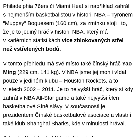
Philadelphia 76ers či Miami Heat si například zahrál
s
nejmenším basketbalistou v historii NBA
– Tyronem
"Muggsy" Boguesem (160 cm), za zmínku stojí i to,
že je to jediný hráč v historii NBA, který má
v kariérních statistikách
více zblokovaných střel
než vstřelených bodů.
V tomto přehledu má své místo také čínský hráč
Yao
Ming
(229 cm, 141 kg). V NBA jsme jej mohli vídat
pouze v jediném klubu – Houston Rockets, a to
v letech 2002 – 2011. Je to nejvyšší hráč, který si kdy
zahrál v NBA All-Star game a také nejvyšší člen
basketbalové Síně slávy. V současnosti je
prezidentem Čínské basketbalové asociace a vlastní
také klub Shanghai Sharks, kde v minulosti hrával.