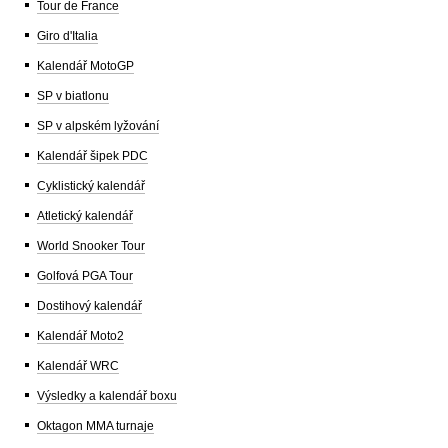
Tour de France
Giro d'Italia
Kalendář MotoGP
SP v biatlonu
SP v alpském lyžování
Kalendář šipek PDC
Cyklistický kalendář
Atletický kalendář
World Snooker Tour
Golfová PGA Tour
Dostihový kalendář
Kalendář Moto2
Kalendář WRC
Výsledky a kalendář boxu
Oktagon MMA turnaje