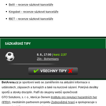
BetX – recenze sázkové kanceláře
Kingsbet – recenze sázkové kanceláře
fBET – recenze sázkové kanceláře
SÁZKAŘSKÉ TIPY
8. 8., 17:00
|
kurz: 2,57
Zlín - Bohemians
BetArena.cz
je sportovní web se zaměřením na aktuální informace o
událostech, zápasech a turnajích a také na kurzové sázení. Pokrývá desítky
sportů a stovky disciplín. Patří do skupiny webů společnosti
GTO Solutions, s. r. o., která je členem
Institutu pro regulaci hazardních her
(IPRH)
, mediálním partnerem projektu
Zodpovědné hraní
a spolupracuje s