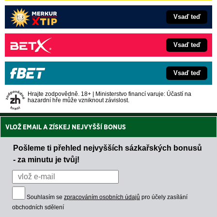
Vsaď teď
Vsaď teď
Vsaď teď
Hrajte zodpovědně. 18+ | Ministerstvo financí varuje: Účastí na
hazardní hře může vzniknout závislost.
VLOŽ EMAIL A ZÍSKEJ NEJVYŠŠÍ BONUS
Pošleme ti přehled nejvyšších sázkařských bonusů
- za minutu je tvůj!
Souhlasím se
zpracováním osobních údajů
pro účely zasílání
obchodních sdělení