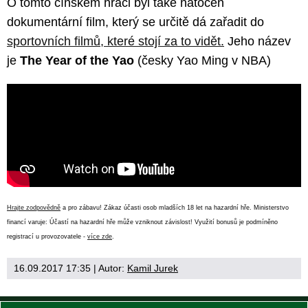
O tomto čínském hráči byl také natočen
dokumentární film, který se určitě dá zařadit do
sportovních filmů, které stojí za to vidět.
Jeho název
je
The Year of the Yao
(česky Yao Ming v NBA)
Hrajte zodpovědně
a pro zábavu! Zákaz účasti osob mladších 18 let na hazardní hře. Ministerstvo
financí varuje: Účastí na hazardní hře může vzniknout závislost! Využití bonusů je podmíněno
registrací u provozovatele -
více zde
.
16.09.2017 17:35
| Autor:
Kamil Jurek