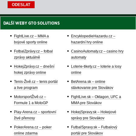
DALŠÍ WEBY GTO SOLUTIONS
FightLive.cz – MMA a
EncyklopedieHazardu.cz –
bojové sporty online
hazardní hry online
FotbalZprávy.cz – fotbal
CasinoAutomaty.cz – casino hry
zprávy aktuálně
automaty
HokejZprávy.cz – dnešní
Loterie-tikety.cz – loterie a losy
hokej zprávy online
online
Tenis-Živě.cz – tenis portál
BetArena.sk – online
a live program
stávkovanie pre Slovákov
MotorsportŽivě.cz –
FightLive.sk – Oktagon, UFC a
Formule 1 a MotoGP
MMA pre Slovákov
Play-Arena.cz – sportovní
HokejSpravy.sk – Hokejové
živé přenosy
správy pre Slovákov
PokerArena.cz – poker
FutbalSpravy.sk – Futbalový
online zdarma
portál pre Slovákov