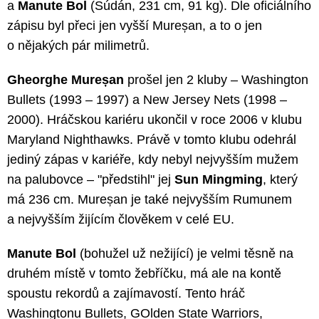
a
Manute Bol
(Súdán, 231 cm, 91 kg). Dle oficiálního
zápisu byl přeci jen vyšší Mureșan, a to o jen
o nějakých pár milimetrů.
Gheorghe Mureșan
prošel jen 2 kluby – Washington
Bullets (1993 – 1997) a New Jersey Nets (1998 –
2000). Hráčskou kariéru ukončil v roce 2006 v klubu
Maryland Nighthawks. Právě v tomto klubu odehrál
jediný zápas v kariéře, kdy nebyl nejvyšším mužem
na palubovce – "předstihl" jej
Sun Mingming
, který
má 236 cm. Mureșan je také nejvyšším Rumunem
a nejvyšším žijícím člověkem v celé EU.
Manute Bol
(bohužel už nežijící) je velmi těsně na
druhém místě v tomto žebříčku, má ale na kontě
spoustu rekordů a zajímavostí. Tento hráč
Washingtonu Bullets, GOlden State Warriors,