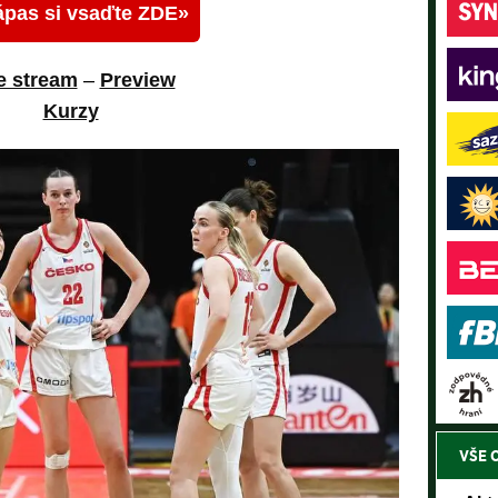
ápas si vsaďte ZDE
e stream
–
Preview
Kurzy
VŠE 