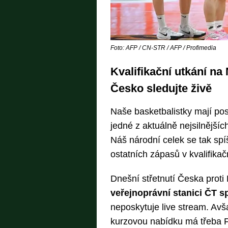
Foto: AFP / CN-STR / AFP / Profimedia
Kvalifikační utkání na
Česko sledujte živě
Naše basketbalistky mají pos
jedné z aktuálně nejsilnější
Náš národní celek se tak spí
ostatních zápasů v kvalifikač
Dnešní střetnutí Česka proti 
veřejnoprávní stanici ČT s
neposkytuje live stream. Avš
kurzovou nabídku má třeba F