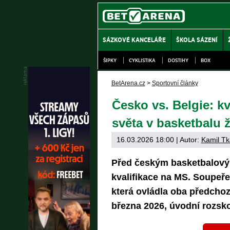
SÁZKOVÉ KANCELÁŘE
ŠKOLA SÁZENÍ
ŠIPKY
CYKLISTIKA
DOSTIHY
BOX
BetArena.cz
>
Sportovní články
Česko vs. Belgie: kv
světa v basketbalu 
16.03.2026 18:00
| Autor:
Kamil Tk
Před českým basketbalovým
kvalifikace na MS. Soupeře
která ovládla oba předchozí
března 2026, úvodní rozsk