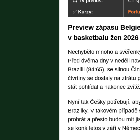
📺
TV přenos:
ČT sp
✅
Kurzy:
Fort
Preview zápasu Belgie
v basketbalu žen 2026
Nechybělo mnoho a svěřenky
Před dvěma dny
v neděli
nav
Brazílii (84:65), se silnou Č
čtvrtiny se dostaly na ztrátu
stát pohlídal a nakonec zvítěz
Nyní tak Češky potřebují, a
Brazilky. V takovém případě s
prohrát a přesto budou mít j
se koná letos v září v Němec