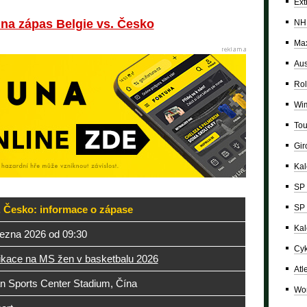
Ext
 na zápas Belgie vs. Česko
NH
Max
Aus
Rol
Wi
Tou
Giro
Ka
SP 
SP 
. Česko: informace o zápase
Kal
řezna 2026 od 09:30
Cyk
fikace na MS žen v basketbalu 2026
Atl
 Sports Center Stadium, Čína
Wor