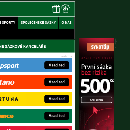
Í SPORTY
SPOLEČENSKÉ SÁZKY
O NÁS
NE SÁZKOVÉ KANCELÁŘE
Vsaď teď
Vsaď teď
Vsaď teď
Vsaď teď