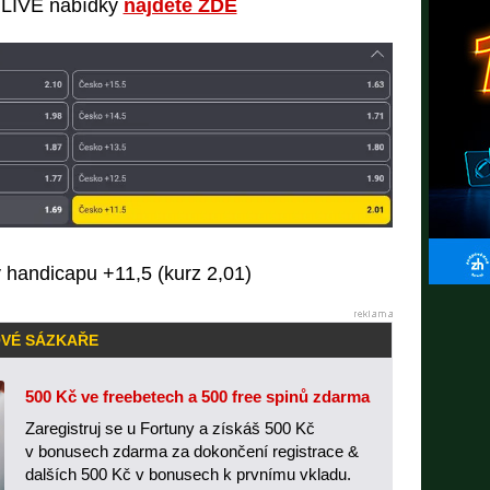
ě LIVE nabídky
najdete ZDE
handicapu +11,5 (kurz 2,01)
OVÉ SÁZKAŘE
500 Kč ve freebetech a 500 free spinů zdarma
Zaregistruj se u Fortuny a získáš 500 Kč
v bonusech zdarma za dokončení registrace &
dalších 500 Kč v bonusech k prvnímu vkladu.