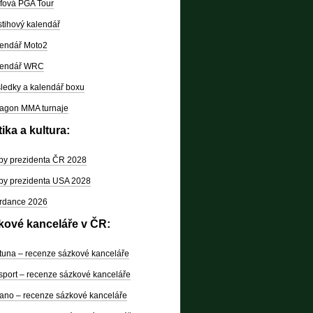
fová PGA Tour
tihový kalendář
endář Moto2
lendář WRC
ledky a kalendář boxu
agon MMA turnaje
tika a kultura:
by prezidenta ČR 2028
by prezidenta USA 2028
rdance 2026
kové kanceláře v ČR:
tuna – recenze sázkové kanceláře
sport – recenze sázkové kanceláře
ano – recenze sázkové kanceláře