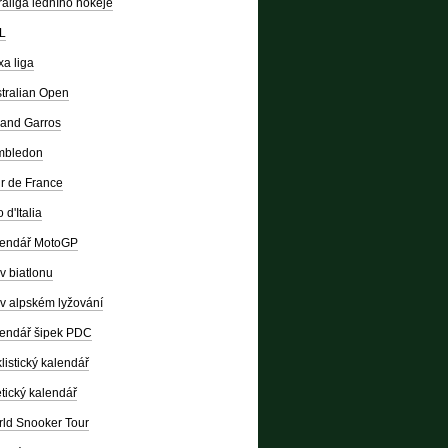
raliga ledního hokeje
L
a liga
tralian Open
and Garros
mbledon
r de France
 d'Italia
lendář MotoGP
v biatlonu
v alpském lyžování
endář šipek PDC
listický kalendář
etický kalendář
ld Snooker Tour