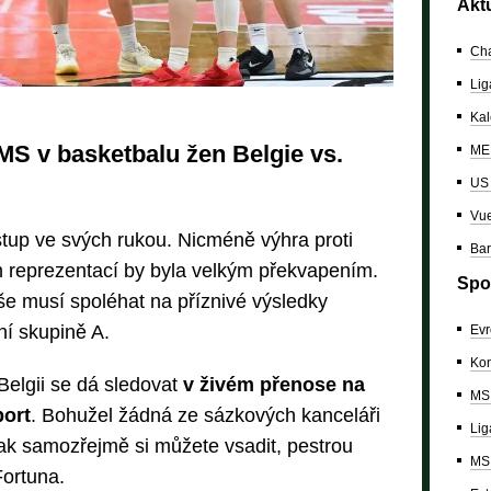
Akt
Cha
Lig
Kal
 MS v basketbalu žen Belgie vs.
ME 
US
Vue
tup ve svých rukou. Nicméně výhra proti
Bar
ch reprezentací by byla velkým překvapením.
Spo
še musí spoléhat na příznivé výsledky
ní skupině A.
Evr
Kon
Belgii se dá sledovat
v živém přenose na
MS 
port
. Bohužel žádná ze sázkových kanceláři
Lig
ak samozřejmě si můžete vsadit, pestrou
MS 
ortuna.