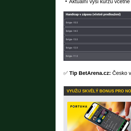
Aktuální výši kurzů včetn
✅
Tip BetArena.cz:
Česko v 
VYUŽIJ SKVĚLÝ BONUS PRO N