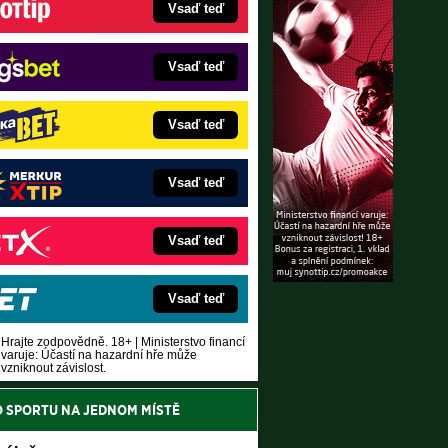
Vsaď teď
Vsaď teď
Vsaď teď
Vsaď teď
Vsaď teď
Vsaď teď
Hrajte zodpovědně. 18+ | Ministerstvo financí
varuje: Účastí na hazardní hře může
vzniknout závislost.
O SPORTU NA JEDNOM MÍSTĚ