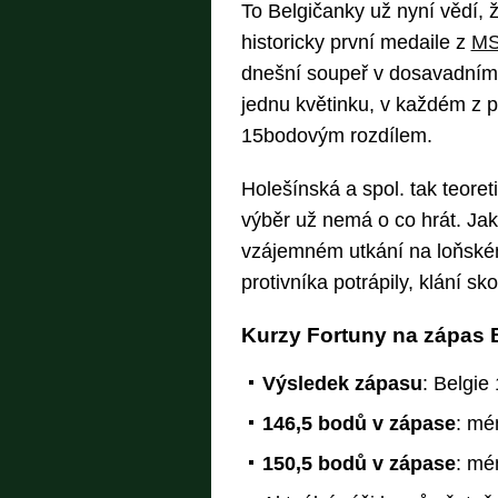
To Belgičanky už nyní vědí, ž
historicky první medaile z
MS
dnešní soupeř v dosavadním p
jednu květinku, v každém z p
15bodovým rozdílem.
Holešínská a spol. tak teoret
výběr už nemá o co hrát. Ja
vzájemném utkání na loňsk
protivníka potrápily, klání s
Kurzy Fortuny na zápas 
Výsledek zápasu
: Belgie
146,5 bodů v zápase
: mé
150,5 bodů v zápase
: mé