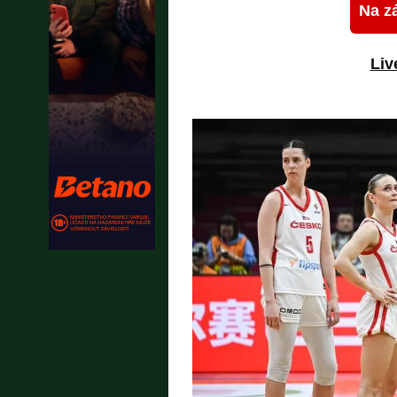
Na z
Liv