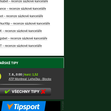
kabet – recenze sázkové kanceláře
nce – recenze sázkové kanceláře
ot – recenze sázkové kanceláře
kurXtip – recenze sázkové kanceláře
X – recenze sázkové kanceláře
gsbet – recenze sázkové kanceláře
T – recenze sázkové kanceláře
AŘSKÉ TIPY
7. 8., 0:00
|
kurz: 1,52
ATP Montreal: Lehečka - Blockx