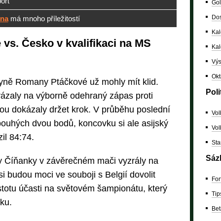
ort
Gol
Dos
una
má mnoho příležitostí
Kal
 vs. Česko v kvalifikaci na MS
Ka
Výs
Okt
ně Romany Ptáčkové už mohly mít klid.
Poli
ázaly na výborně odehraný zápas proti
ínou dokázaly držet krok. V průběhu poslední
Vol
 pouhých dvou bodů, koncovku si ale asijský
Vol
il 84:74.
Sta
Sáz
by Číňanky v závěrečném mači vyzrály na
i budou moci ve souboji s Belgií dovolit
For
istotu účasti na světovém šampionátu, který
Tip
ku.
Bet