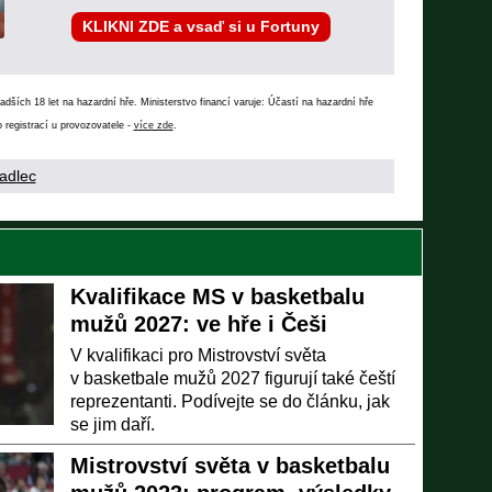
KLIKNI ZDE a vsaď si u Fortuny
ších 18 let na hazardní hře. Ministerstvo financí varuje: Účastí na hazardní hře
 registrací u provozovatele -
více zde
.
adlec
Kvalifikace MS v basketbalu
mužů 2027: ve hře i Češi
V kvalifikaci pro Mistrovství světa
v basketbale mužů 2027 figurují také čeští
reprezentanti. Podívejte se do článku, jak
se jim daří.
Mistrovství světa v basketbalu