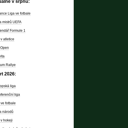
uálně v srpnu:
nce Liga ve fotbale
a mistrů UEFA
endář Formule 1
v atletice
 Open
lta
um Rallye
rt 2026:
opská liga
ferenční liga
ve fotbale
a národů
v hokeji