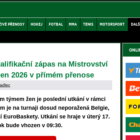
ŽIVÉ PŘENOSY
HOKEJ
FOTBAL
MMA
TENIS
MOTORSPORT
DALŠ
ONLI
alifikační zápas na Mistrovství
žen 2026 v přímém přenose
adlec
 týmem žen je poslední utkání v rámci
m je na turnaji dosud neporažená Belgie,
 EuroBaskety. Utkání se hraje v úterý 17.
ok bude vhozen v 09:30.