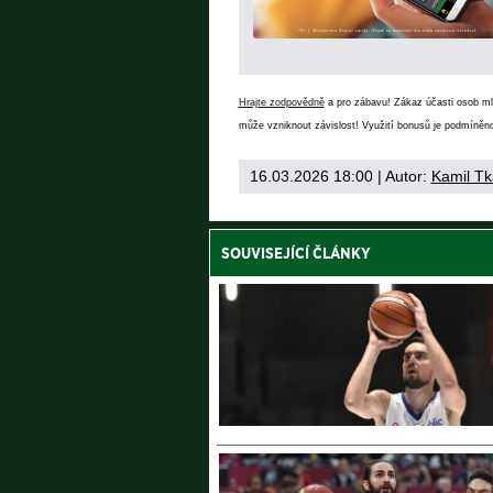
Hrajte zodpovědně
a pro zábavu! Zákaz účasti osob mlad
může vzniknout závislost! Využití bonusů je podmíněno
16.03.2026 18:00
| Autor:
Kamil Tk
SOUVISEJÍCÍ ČLÁNKY