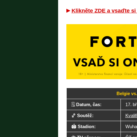
Klikněte ZDE a vsaďte si
Belgie vs
🗓️
Datum, čas:
17. b
🏀
Soutěž:
Kvali
🏟️
Stadion:
Wuhan