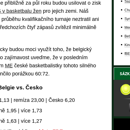
Saz
e přibližně za půl roku budou usilovat o zisk
 v basketbalu žen
pro jejich zemi. Náš
Cha
růběhu kvalifikačního turnaje neztratil ani
Syn
ředchozích čtyř zápasů zvítězil minimálně
Mer
Bet
Kin
icky budou moci využít toho, že belgický
fBE
ko zajímavost uveďme, že v posledním
ém
ME
české basketbalistky tohoto silného
končilo porážkou 60:72.
SÁZK
Belgie vs. Česko
 1,13 | remíza 23,00 | Česko 6,20
ně 1,95 | více 1,73
ně 1,63 | více 1,27